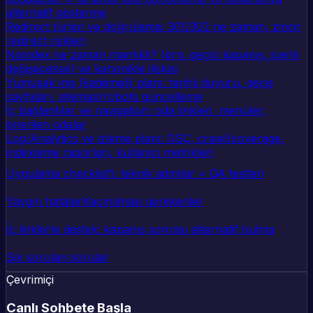
alternatif gösterme
Redirect türleri ve doğrulama: 301/302 ne zaman, zincir
redirect riskleri
Noindex ne zaman mantıklı? (örn. geçici kapanış, içerik
değişecekse) ve kanonikle ilişkisi
Yumuşak iniş (kademeli) planı: tarihli duyuru, geçiş
sayfaları, sitemap/robots güncelleme
İç bağlantılar ve navigation: oda linkleri, menüler,
önerilen odalar
Log/Analytics ve izleme planı: GSC, crawl/coverage,
indexleme raporları, kullanıcı metrikleri
Uygulama checklist’i: teknik adımlar + QA testleri
Yaygın hatalar
Kaçınılması gerekenler
İç linklerle destek: kapanış sonrası alternatif bulma
Sık sorulan sorular
Çevrimiçi
Canlı Sohbete Başla