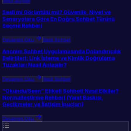
Sesli Sohbet
Sesli mi Görüntülü mü? Güvenlik, Niyet ve
Senaryolara Göre En Doğru Sohbet Türünü
Seçme Rehberi
Devamını Oku
Sesli Sohbet
Anonim Sohbet Uygulamasında Dolandırıcılık
Belirtileri: Link İsteme ve Kimlik Doğrulama
Tuzakları Nasıl Anlaşılır?
Devamını Oku
Sesli Sohbet
“Okundu/Seen” Etiketi Sohbeti Nasıl Etkiler?
Normalleştirme Rehberi (Yanıt Baskısı,
Gecikmeler ve İletişim İpuçları)
Devamını Oku