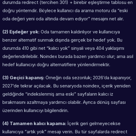
durumda redirect (tercihen 301) + birebir eşleştirme tablosu en
doğru yöntemdir. Böylece kullanıcı da arama motoru da “eski
oda değeri yeni oda altında devam ediyor” mesajını net alır.
(2) Eşdeğer yok:
Oda tamamen kaldırılıyor ve kullanıcıya
benzer alternatif sunmak dışında gerçek bir hedef yok. Bu
durumda 410 gibi net “kalıcı yok” sinyali veya 404 yaklaşımı
değerlendirilebilir. Noindex burada bazen yardımcı olur; ama asıl
hedef kullanıcıyı doğru alternatiflere yönlendirmektir.
(3) Geçici kapanış:
Örneğin oda sezonluk; 2026’da kapanıyor,
2027’de tekrar açılacak. Bu senaryoda noindex, içerik yeniden
geldiğinde “indekslenmiş ama eski” sayfaların kalıcı iz
bırakmasını azaltmaya yardımcı olabilir. Ayrıca dönüş sayfası
üzerinden kullanıcıyı bilgilendirin.
(4) Tamamen kalıcı kapama:
İçerik geri gelmeyecekse
kullanıcıya “artık yok” mesajı verin. Bu tür sayfalarda redirect