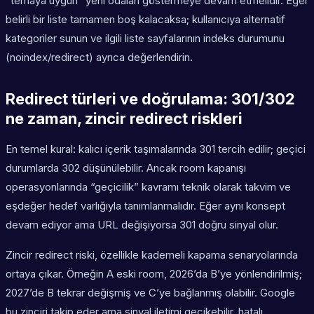
“temaya uygun” yeni odaları göstermeye devam etmelidir. Eğer
belirli bir liste tamamen boş kalacaksa; kullanıcıya alternatif
kategoriler sunun ve ilgili liste sayfalarının indeks durumunu
(noindex/redirect) ayrıca değerlendirin.
Redirect türleri ve doğrulama: 301/302
ne zaman, zincir redirect riskleri
En temel kural: kalıcı içerik taşımalarında 301 tercih edilir; geçici
durumlarda 302 düşünülebilir. Ancak room kapanışı
operasyonlarında “geçicilik” kavramı teknik olarak takvim ve
eşdeğer hedef varlığıyla tanımlanmalıdır. Eğer aynı konsept
devam ediyor ama URL değişiyorsa 301 doğru sinyal olur.
Zincir redirect riski, özellikle kademeli kapama senaryolarında
ortaya çıkar. Örneğin A eski room, 2026’da B’ye yönlendirilmiş;
2027’de B tekrar değişmiş ve C’ye bağlanmış olabilir. Google
bu zinciri takip eder ama sinyal iletimi gecikebilir, hatalı