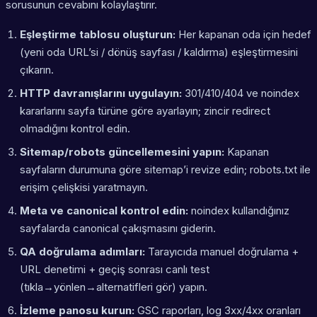
sorusunun cevabını kolaylaştırır.
Eşleştirme tablosu oluşturun:
Her kapanan oda için hedef
(yeni oda URL’si / dönüş sayfası / kaldırma) eşleştirmesini
çıkarın.
HTTP davranışlarını uygulayın:
301/410/404 ve noindex
kararlarını sayfa türüne göre ayarlayın; zincir redirect
olmadığını kontrol edin.
Sitemap/robots güncellemesini yapın:
Kapanan
sayfaların durumuna göre sitemap’i revize edin; robots.txt ile
erişim çelişkisi yaratmayın.
Meta ve canonical kontrol edin:
noindex kullandığınız
sayfalarda canonical çakışmasını giderin.
QA doğrulama adımları:
Tarayıcıda manuel doğrulama +
URL denetimi + geçiş sonrası canlı test
(tıkla→yönlen→alternatifleri gör) yapın.
İzleme panosu kurun:
GSC raporları, log 3xx/4xx oranları