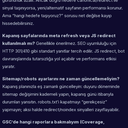
görünürlük azalır. Ancak doğru hedefe canonical/redirect ile
sinyal taşınıyorsa, yeni/alternatif sayfanın performansı korunur.
Ama “hangi hedefe taşıyoruz?” sorusu net değilse kayıp
hissedebilirsiniz.
Kapanış sayfalarında meta refresh veya JS redirect
kullanılmalı mı?
Genellikle önerilmez. SEO uyumluluğu için
HTTP 301/410 gibi standart yanıtlar tercih edilir. JS redirect, bot
davranışlarında tutarsızlığa yol açabilir ve performans etkisi
yaratır.
Sitemap/robots ayarlarını ne zaman güncellemeliyim?
Kapanış planınızla eş zamanlı güncelleyin: duyuru döneminde
sitemap değişimini kademeli yapın, kapanış günü itibarıyla
durumları yansıtın. robots.txt’i kapatmayı “gerekçesiz”
yapmayın; aksi halde redirect/noindex sinyalleri zayıflayabilir.
GSC’de hangi raporlara bakmalıyım (Coverage,