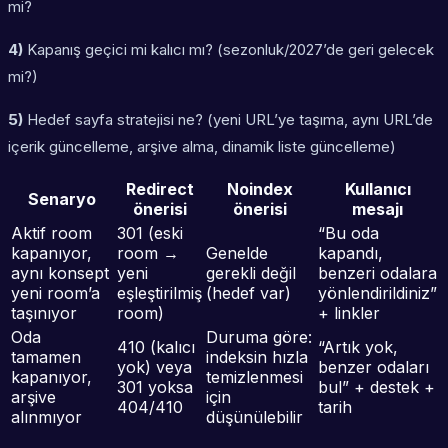
mi?
4)
Kapanış geçici mi kalıcı mı? (sezonluk/2027’de geri gelecek
mi?)
5)
Hedef sayfa stratejisi ne? (yeni URL’ye taşıma, aynı URL’de
içerik güncelleme, arşive alma, dinamik liste güncelleme)
Redirect
Noindex
Kullanıcı
Senaryo
önerisi
önerisi
mesajı
Aktif room
301 (eski
“Bu oda
kapanıyor,
room →
Genelde
kapandı,
aynı konsept
yeni
gerekli değil
benzeri odalara
yeni room’a
eşleştirilmiş
(hedef var)
yönlendirildiniz”
taşınıyor
room)
+ linkler
Oda
Duruma göre:
410 (kalıcı
“Artık yok,
tamamen
indeksin hızla
yok) veya
benzer odaları
kapanıyor,
temizlenmesi
301 yoksa
bul” + destek +
arşive
için
404/410
tarih
alınmıyor
düşünülebilir