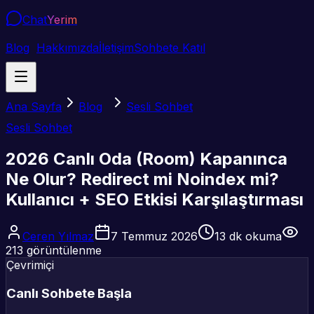
Chat
Yerim
Blog
Hakkımızda
İletişim
Sohbete Katıl
Ana Sayfa
Blog
Sesli Sohbet
Sesli Sohbet
2026 Canlı Oda (Room) Kapanınca
Ne Olur? Redirect mi Noindex mi?
Kullanıcı + SEO Etkisi Karşılaştırması
Ceren Yılmaz
7 Temmuz 2026
13
dk okuma
213
görüntülenme
Çevrimiçi
Canlı Sohbete Başla