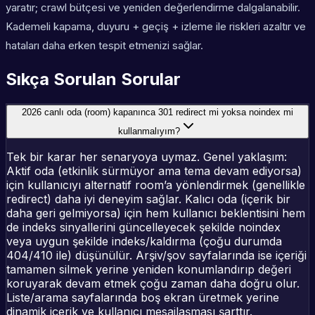
yaratır; crawl bütçesi ve yeniden değerlendirme dalgalanabilir.
Kademeli kapama, duyuru + geçiş + izleme ile riskleri azaltır ve
hataları daha erken tespit etmenizi sağlar.
Sıkça Sorulan Sorular
2026 canlı oda (room) kapanınca 301 redirect mi yoksa noindex mi
kullanmalıyım?
Tek bir karar her senaryoya uymaz. Genel yaklaşım:
Aktif oda (etkinlik sürmüyor ama tema devam ediyorsa)
için kullanıcıyı alternatif room’a yönlendirmek (genellikle
redirect) daha iyi deneyim sağlar. Kalıcı oda (içerik bir
daha geri gelmiyorsa) için hem kullanıcı beklentisini hem
de indeks sinyallerini güncelleyecek şekilde noindex
veya uygun şekilde indeks/kaldırma (çoğu durumda
404/410 ile) düşünülür. Arşiv/şov sayfalarında ise içeriği
tamamen silmek yerine yeniden konumlandırıp değeri
koruyarak devam etmek çoğu zaman daha doğru olur.
Liste/arama sayfalarında boş ekran üretmek yerine
dinamik içerik ve kullanıcı mesajlaşması şarttır.