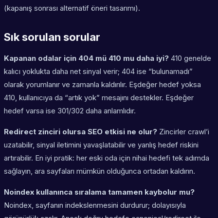
(kapanış sonrası alternatif öneri tasarımı).
Sık sorulan sorular
Kapanan odalar için 404 mü 410 mu daha iyi?
410 genelde
kalıcı yoklukta daha net sinyal verir; 404 ise “bulunamadı”
olarak yorumlanır ve zamanla kaldırılır. Eşdeğer hedef yoksa
410, kullanıcıya da “artık yok” mesajını destekler. Eşdeğer
hedef varsa ise 301/302 daha anlamlıdır.
Redirect zinciri olursa SEO etkisi ne olur?
Zincirler crawl’i
uzatabilir, sinyal iletimini yavaşlatabilir ve yanlış hedef riskini
artırabilir. En iyi pratik: her eski oda için nihai hedefi tek adımda
sağlayın, ara sayfaları mümkün olduğunca ortadan kaldırın.
Noindex kullanınca sıralama tamamen kaybolur mu?
Noindex, sayfanın indekslenmesini durdurur; dolayısıyla