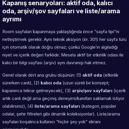
Kapanış senaryoları: aktif oda, kalıcı
oda, arşiv/şov sayfaları ve liste/arama
ayrımı
Room sayfaları kapanmaya yaklaştığında önce “sayfa tipi”ni
netleştirmek gerekir. Aynı teknik aksiyon (ör. 301) her sayfa türü
için otomatik olarak doğru olmaz; çünkü Google’ın algıladığı
niyet ve içerik değeri farklıdır. Mesela aktif bir etkinlik odası ile
kalıcı bir bilgi sayfası (arşiv) aynı davranışı hak etmez.
Genel olarak dört ana grubu düşünün: (1)
aktif oda
(etkinlik
sürerken canlı), (2)
kalıcı oda
(uzun süreli bir konsept;
kapanınca tekrar gelmeyecek), (3)
arşiv/şov sayfaları
(içerik
artık canlı değil ama geçmiş deneyimi/kanıtları saklamak istiyor
olabilirsiniz), (4)
liste/arama sayfaları
(kategori, popüler
odalar, şehir filtreleri gibi dinamik koleksiyonlar). Liste/arama
sayfaları boşalınca kullanıcı “hiçbir şey yok” ekranı