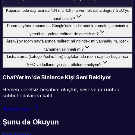
Kapanan oda sayfasında 404 mü 410 mu vermek daha doğru? SEO’yu
nasıl etkiler?
Room sayfası kapanınca Google’daki indeksimi korumak için noindex
yeterli mi, yoksa redirect de gerekir mi?
Arşiv/şov room sayfalarında redirect mi noindex mi yapmalıyım, içerik
tamamen silinmeli mi?
Liste/arama (kategori/şehir/filtre) sayfalarında room sayıları boşalınca
SEO ve kullanıcıyı nasıl etkilememeliyim?
ChatYerim'de Binlerce Kişi Seni Bekliyor
Hemen ücretsiz hesabını oluştur, sesli ve görüntülü
sohbet odalarına katıl.
Hemen Katıl
Şunu da Okuyun