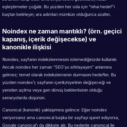
eşleştirmeler çoğalır. Bu yüzden her oda için “nihai hedef”i
baştan belirleyin; ara adımları mümkün olduğunca azaltın.
Noindex ne zaman mantıklı? (örn. geçici
kapanış, içerik değişecekse) ve
kanonikle ilişkisi
Noindex, sayfanın indekslenmesini istemediğinizde kullanılır.
Ancak noindex her zaman “SEO’yu sıfırlayayım” anlamına
gelmez; temel olarak indekslemenin durmasını hedefler. Bu
yüzden noindex’i; sayfanın içerik/niyetinin değişeceği ve
yeniden açılma veya geri dönüş beklentisinin olduğu
senaryolarda düşünün.
Canonical (kanonik) yaklaşımına gelince: Eğer noindex
veriyorsanız ama canonical başka bir sayfayı işaret ediyorsa,
Google canonical’ı da dikkate alır. Bu nedenle canonical ile