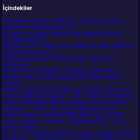
İçindekiler
Kapanış senaryoları: aktif oda, kalıcı oda, arşiv/şov
sayfaları ve liste/arama ayrımı
Kullanıcı yolculuğu: kullanıcı oda bulur mu? hangi
mesajla karşılaşır?
SEO etkisi 101: crawl bütçesi, indeks durumu, 404/410,
yönlendirme davranışı
Redirect mi noindex mi? Karar ağacı (flowchart
açıklaması)
Senaryo bazlı tavsiyeler: (1) eşdeğer içerik var (2)
eşdeğer yok (3) geçici kapanış (4) tamamen kalıcı
kapama
Örnek 1: Aktif bir room kapanıyor ama aynı tema yeni
room sayfalarına taşınıyor → 301 + eşleştirme tablosu
Örnek 2: Oda kalıcı olarak kapanıyor ve içerik arşive
alınmıyor → 410 mı 301 mi? noindex gerekli mi?
Örnek 3: Oda sezonluk; 2026’da kapanıyor 2027’de
tekrar açılacak → noindex + dönüş sayfası + tekrar
crawl stratejisi
Örnek 4: Arama/list sayfaları (kategori, popüler odalar)
boşalacak → dinamik liste güncelleme ve kullanıcıya