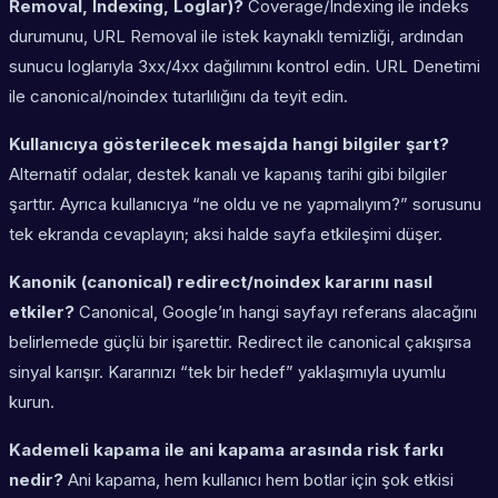
Removal, Indexing, Loglar)?
Coverage/Indexing ile indeks
durumunu, URL Removal ile istek kaynaklı temizliği, ardından
sunucu loglarıyla 3xx/4xx dağılımını kontrol edin. URL Denetimi
ile canonical/noindex tutarlılığını da teyit edin.
Kullanıcıya gösterilecek mesajda hangi bilgiler şart?
Alternatif odalar, destek kanalı ve kapanış tarihi gibi bilgiler
şarttır. Ayrıca kullanıcıya “ne oldu ve ne yapmalıyım?” sorusunu
tek ekranda cevaplayın; aksi halde sayfa etkileşimi düşer.
Kanonik (canonical) redirect/noindex kararını nasıl
etkiler?
Canonical, Google’ın hangi sayfayı referans alacağını
belirlemede güçlü bir işarettir. Redirect ile canonical çakışırsa
sinyal karışır. Kararınızı “tek bir hedef” yaklaşımıyla uyumlu
kurun.
Kademeli kapama ile ani kapama arasında risk farkı
nedir?
Ani kapama, hem kullanıcı hem botlar için şok etkisi