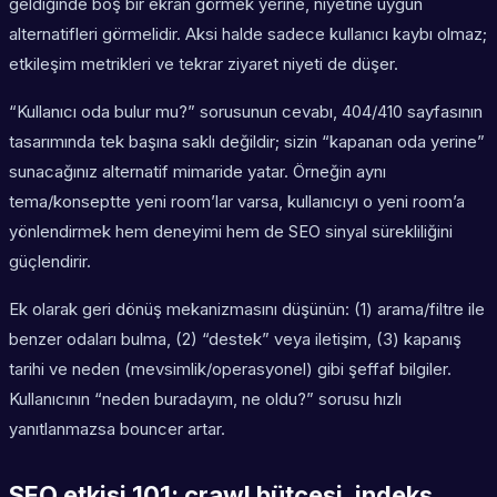
geldiğinde boş bir ekran görmek yerine, niyetine uygun
alternatifleri görmelidir. Aksi halde sadece kullanıcı kaybı olmaz;
etkileşim metrikleri ve tekrar ziyaret niyeti de düşer.
“Kullanıcı oda bulur mu?” sorusunun cevabı, 404/410 sayfasının
tasarımında tek başına saklı değildir; sizin “kapanan oda yerine”
sunacağınız alternatif mimaride yatar. Örneğin aynı
tema/konseptte yeni room’lar varsa, kullanıcıyı o yeni room’a
yönlendirmek hem deneyimi hem de SEO sinyal sürekliliğini
güçlendirir.
Ek olarak geri dönüş mekanizmasını düşünün: (1) arama/filtre ile
benzer odaları bulma, (2) “destek” veya iletişim, (3) kapanış
tarihi ve neden (mevsimlik/operasyonel) gibi şeffaf bilgiler.
Kullanıcının “neden buradayım, ne oldu?” sorusu hızlı
yanıtlanmazsa bouncer artar.
SEO etkisi 101: crawl bütçesi, indeks