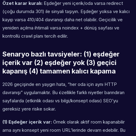
Özet karar kuralı:
Eşdeğer yeni içerik/oda varsa redirect
(çoğu durumda 301) ile sinyali taşıyın. Eşdeğer yoksa ve kalıcı
kayıp varsa 410/404 davranışı daha net olabilir. Geçicilik ve
yeniden açılma ihtimali varsa noindex + dönüş sayfası ve
kontrollü crawl planı tercih edilir.
Senaryo bazlı tavsiyeler: (1) eşdeğer
içerik var (2) eşdeğer yok (3) geçici
kapanış (4) tamamen kalıcı kapama
2026 geçişinde en yaygın hata, “her oda için aynı HTTP
davranışı” uygulamaktır. Bu özellikle farklı niyetler barındıran
sayfalarda (etkinlik odası vs bilgi/konsept odası) SEO’yu
gereksiz yere riske sokar.
(1) Eşdeğer içerik var:
Örnek olarak aktif room kapanabilir
ama aynı konsept yeni room URL’lerinde devam edebilir. Bu