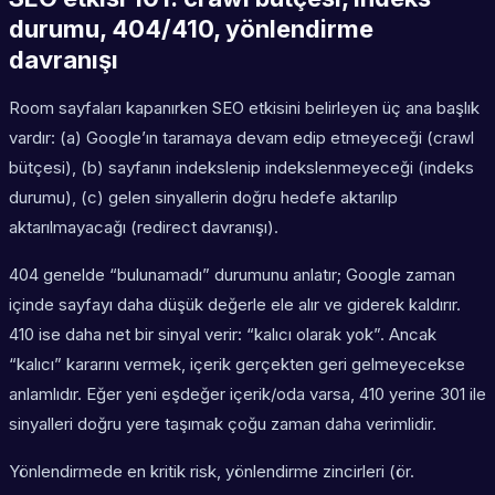
durumu, 404/410, yönlendirme
davranışı
Room sayfaları kapanırken SEO etkisini belirleyen üç ana başlık
vardır: (a) Google’ın taramaya devam edip etmeyeceği (crawl
bütçesi), (b) sayfanın indekslenip indekslenmeyeceği (indeks
durumu), (c) gelen sinyallerin doğru hedefe aktarılıp
aktarılmayacağı (redirect davranışı).
404 genelde “bulunamadı” durumunu anlatır; Google zaman
içinde sayfayı daha düşük değerle ele alır ve giderek kaldırır.
410 ise daha net bir sinyal verir: “kalıcı olarak yok”. Ancak
“kalıcı” kararını vermek, içerik gerçekten geri gelmeyecekse
anlamlıdır. Eğer yeni eşdeğer içerik/oda varsa, 410 yerine 301 ile
sinyalleri doğru yere taşımak çoğu zaman daha verimlidir.
Yönlendirmede en kritik risk, yönlendirme zincirleri (ör.