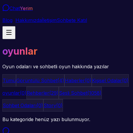
Chat
Yerim
Blog
Hakkımızda
İletişim
Sohbete Katıl
oyunlar
Oyun odaları ve sohbetli oyun hakkında yazılar
Tümü
Görüntülü Sohbet
(
4
)
Haberler
(
0
)
Kişisel Odalar
(
0
)
oyunlar
(
0
)
Rehberler
(
29
)
Sesli Sohbet
(
1058
)
Sohbet Odaları
(
0
)
Story
(
0
)
Bu kategoride henüz yazı bulunmuyor.