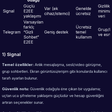
odağı)
Güçlü
Gizlilik
Var (ek
Genelde
Signal
E2EE
minima
cihaz/istemci)
ücretsiz
yaklaşımı
veri
Varsayılan
farklı;
Ücretsiz
Grup/k
Telegram
“Gizli
Geniş destek
temel
ve esne
Sohbet”
kullanım
E2EE
1) Signal
Temel özellikler:
Anlık mesajlaşma, sesli/video görüşme,
grup sohbetleri. Ekran görüntüsü/erişim gibi konularda kullanıcı
tarafı ayarları bulunur.
Güvenlik notu:
Güvenlik odağıyla öne çıkan bir uygulama;
uçtan uca şifreleme yaklaşımı güçlüdür ve hesap güvenliğini
artıran seçenekler sunar.