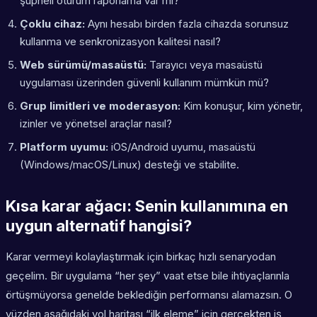
şüpheli oturum raporlama var mı?
Çoklu cihaz:
Aynı hesabı birden fazla cihazda sorunsuz
kullanma ve senkronizasyon kalitesi nasıl?
Web sürümü/masaüstü:
Tarayıcı veya masaüstü
uygulaması üzerinden güvenli kullanım mümkün mü?
Grup limitleri ve moderasyon:
Kim konuşur, kim yönetir,
izinler ve yönetsel araçlar nasıl?
Platform uyumu:
iOS/Android uyumu, masaüstü
(Windows/macOS/Linux) desteği ve stabilite.
Kısa karar ağacı: Senin kullanımına en
uygun alternatif hangisi?
Karar vermeyi kolaylaştırmak için birkaç hızlı senaryodan
geçelim. Bir uygulama “her şey” vaat etse bile ihtiyaçlarınla
örtüşmüyorsa genelde beklediğin performansı alamazsın. O
yüzden aşağıdaki yol haritası “ilk eleme” için gerçekten iş