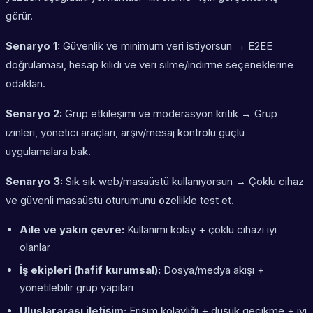
görür.
Senaryo 1:
Güvenlik ve minimum veri istiyorsun → E2EE
doğrulaması, hesap kilidi ve veri silme/indirme seçeneklerine
odaklan.
Senaryo 2:
Grup etkileşimi ve moderasyon kritik → Grup
izinleri, yönetici araçları, arşiv/mesaj kontrolü güçlü
uygulamalara bak.
Senaryo 3:
Sık sık web/masaüstü kullanıyorsun → Çoklu cihaz
ve güvenli masaüstü oturumunu özellikle test et.
Aile ve yakın çevre:
Kullanımı kolay + çoklu cihazı iyi
olanlar
İş ekipleri (hafif kurumsal):
Dosya/medya akışı +
yönetilebilir grup yapıları
Uluslararası iletişim:
Erişim kolaylığı + düşük gecikme + iyi