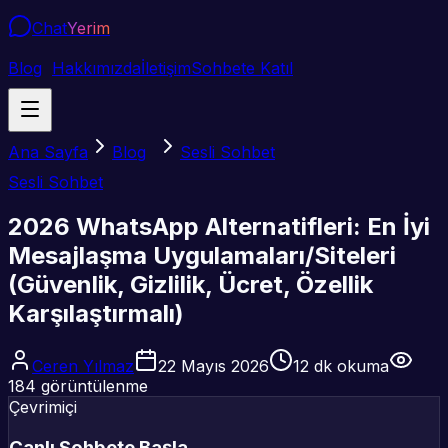
Chat
Yerim
Blog
Hakkımızda
İletişim
Sohbete Katıl
Ana Sayfa
Blog
Sesli Sohbet
Sesli Sohbet
2026 WhatsApp Alternatifleri: En İyi
Mesajlaşma Uygulamaları/Siteleri
(Güvenlik, Gizlilik, Ücret, Özellik
Karşılaştırmalı)
Ceren Yılmaz
22 Mayıs 2026
12
dk okuma
184
görüntülenme
Çevrimiçi
Canlı Sohbete Başla