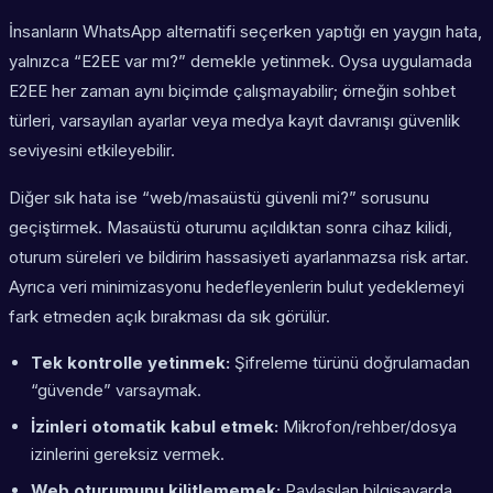
İnsanların WhatsApp alternatifi seçerken yaptığı en yaygın hata,
yalnızca “E2EE var mı?” demekle yetinmek. Oysa uygulamada
E2EE her zaman aynı biçimde çalışmayabilir; örneğin sohbet
türleri, varsayılan ayarlar veya medya kayıt davranışı güvenlik
seviyesini etkileyebilir.
Diğer sık hata ise “web/masaüstü güvenli mi?” sorusunu
geçiştirmek. Masaüstü oturumu açıldıktan sonra cihaz kilidi,
oturum süreleri ve bildirim hassasiyeti ayarlanmazsa risk artar.
Ayrıca veri minimizasyonu hedefleyenlerin bulut yedeklemeyi
fark etmeden açık bırakması da sık görülür.
Tek kontrolle yetinmek:
Şifreleme türünü doğrulamadan
“güvende” varsaymak.
İzinleri otomatik kabul etmek:
Mikrofon/rehber/dosya
izinlerini gereksiz vermek.
Web oturumunu kilitlememek:
Paylaşılan bilgisayarda