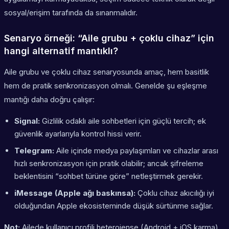
sosyal/erişim tarafında da sınanmalıdır.
Senaryo örneği: “Aile grubu + çoklu cihaz” için
hangi alternatif mantıklı?
Aile grubu ve çoklu cihaz senaryosunda amaç, hem basitlik
hem de pratik senkronizasyon olmalı. Genelde şu eşleşme
mantığı daha doğru çalışır:
Signal:
Gizlilik odaklı aile sohbetleri için güçlü tercih; ek
güvenlik ayarlarıyla kontrol hissi verir.
Telegram:
Aile içinde medya paylaşımları ve cihazlar arası
hızlı senkronizasyon için pratik olabilir; ancak şifreleme
beklentisini “sohbet türüne göre” netleştirmek gerekir.
iMessage (Apple ağı baskınsa):
Çoklu cihaz akıcılığı iyi
olduğundan Apple ekosisteminde düşük sürtünme sağlar.
Not:
Ailede kullanıcı profili heterojense (Android + iOS karma),