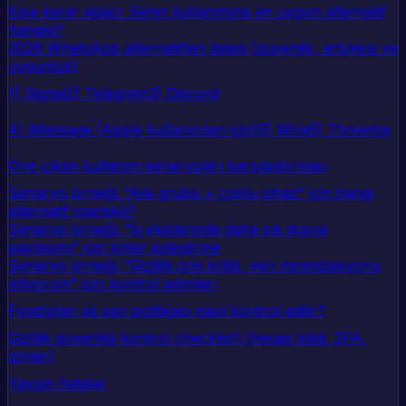
Kısa karar ağacı: Senin kullanımına en uygun alternatif
hangisi?
2026 WhatsApp alternatifleri listesi (güvenlik, artı/eksi ve
uygunluk)
1) Signal
2) Telegram
3) Discord
4) iMessage (Apple kullanıcıları için)
5) Wire
6) Threema
Öne çıkan kullanım senaryoları karşılaştırması
Senaryo örneği: “Aile grubu + çoklu cihaz” için hangi
alternatif mantıklı?
Senaryo örneği: “İş ekiplerinde daha sık dosya
paylaşımı” için kriter eşleştirme
Senaryo örneği: “Gizlilik çok kritik, veri minimizasyonu
istiyorum” için kontrol adımları
Fiyat/plan ve veri politikası nasıl kontrol edilir?
Gizlilik güvenliği kontrol checklist’i (hesap kilidi, 2FA,
izinler)
Yaygın hatalar