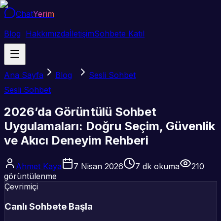
Chat
Yerim
Blog
Hakkımızda
İletişim
Sohbete Katıl
Ana Sayfa
Blog
Sesli Sohbet
Sesli Sohbet
2026’da Görüntülü Sohbet
Uygulamaları: Doğru Seçim, Güvenlik
ve Akıcı Deneyim Rehberi
Ahmet Kaya
7 Nisan 2026
7
dk okuma
210
görüntülenme
Çevrimiçi
Canlı Sohbete Başla