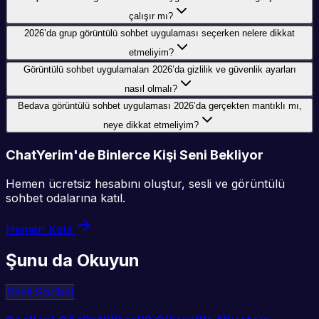
çalışır mı?
2026’da grup görüntülü sohbet uygulaması seçerken nelere dikkat
etmeliyim?
Görüntülü sohbet uygulamaları 2026’da gizlilik ve güvenlik ayarları
nasıl olmalı?
Bedava görüntülü sohbet uygulaması 2026’da gerçekten mantıklı mı,
neye dikkat etmeliyim?
ChatYerim'de Binlerce Kişi Seni Bekliyor
Hemen ücretsiz hesabını oluştur, sesli ve görüntülü
sohbet odalarına katıl.
Hemen Katıl
Şunu da Okuyun
Sesli Sohbet