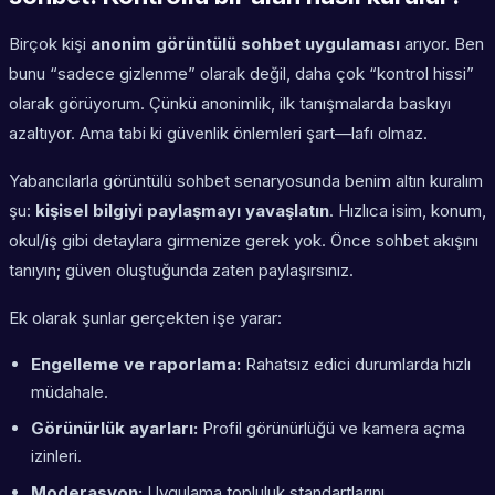
Birçok kişi
anonim görüntülü sohbet uygulaması
arıyor. Ben
bunu “sadece gizlenme” olarak değil, daha çok “kontrol hissi”
olarak görüyorum. Çünkü anonimlik, ilk tanışmalarda baskıyı
azaltıyor. Ama tabi ki güvenlik önlemleri şart—lafı olmaz.
Yabancılarla görüntülü sohbet senaryosunda benim altın kuralım
şu:
kişisel bilgiyi paylaşmayı yavaşlatın
. Hızlıca isim, konum,
okul/iş gibi detaylara girmenize gerek yok. Önce sohbet akışını
tanıyın; güven oluştuğunda zaten paylaşırsınız.
Ek olarak şunlar gerçekten işe yarar:
Engelleme ve raporlama:
Rahatsız edici durumlarda hızlı
müdahale.
Görünürlük ayarları:
Profil görünürlüğü ve kamera açma
izinleri.
Moderasyon:
Uygulama topluluk standartlarını