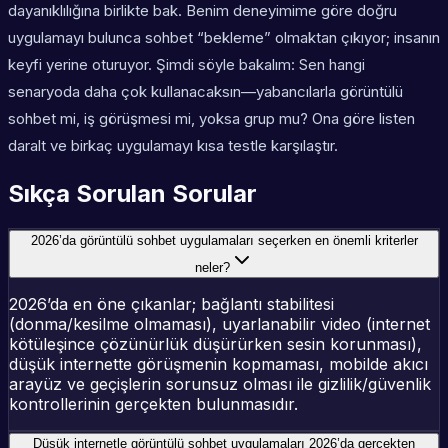
dayanıklılığına birlikte bak. Benim deneyimime göre doğru
uygulamayı bulunca sohbet “bekleme” olmaktan çıkıyor; insanın
keyfi yerine oturuyor. Şimdi söyle bakalım: Sen hangi
senaryoda daha çok kullanacaksın—yabancılarla görüntülü
sohbet mi, iş görüşmesi mi, yoksa grup mu? Ona göre listen
daralt ve birkaç uygulamayı kısa testle karşılaştır.
Sıkça Sorulan Sorular
2026’da görüntülü sohbet uygulamaları seçerken en önemli kriterler
neler?
2026’da en öne çıkanlar; bağlantı stabilitesi
(donma/kesilme olmaması), uyarlanabilir video (internet
kötüleşince çözünürlük düşürürken sesin korunması),
düşük internette görüşmenin kopmaması, mobilde akıcı
arayüz ve geçişlerin sorunsuz olması ile gizlilik/güvenlik
kontrollerinin gerçekten bulunmasıdır.
Düşük internetle görüntülü sohbet uygulamaları 2026’da gerçekten