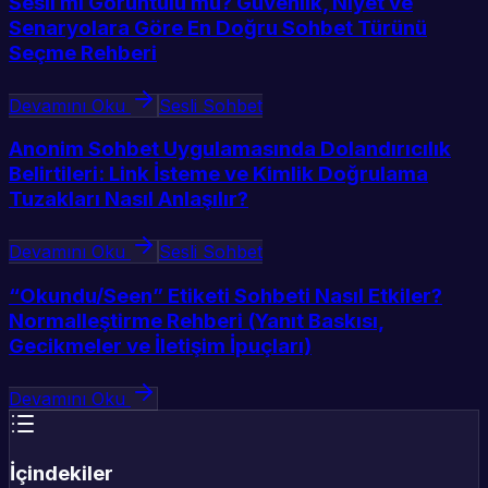
Sesli mi Görüntülü mü? Güvenlik, Niyet ve
Senaryolara Göre En Doğru Sohbet Türünü
Seçme Rehberi
Devamını Oku
Sesli Sohbet
Anonim Sohbet Uygulamasında Dolandırıcılık
Belirtileri: Link İsteme ve Kimlik Doğrulama
Tuzakları Nasıl Anlaşılır?
Devamını Oku
Sesli Sohbet
“Okundu/Seen” Etiketi Sohbeti Nasıl Etkiler?
Normalleştirme Rehberi (Yanıt Baskısı,
Gecikmeler ve İletişim İpuçları)
Devamını Oku
İçindekiler