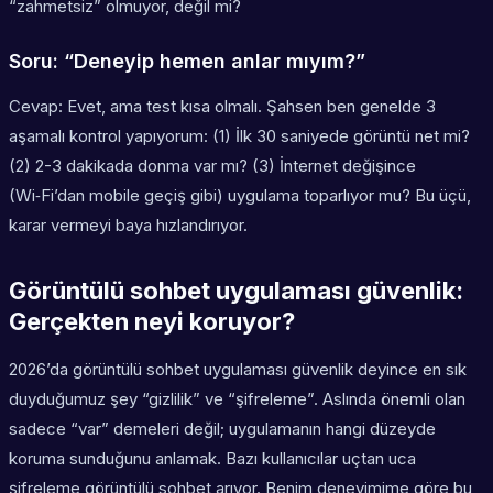
“zahmetsiz” olmuyor, değil mi?
Soru: “Deneyip hemen anlar mıyım?”
Cevap: Evet, ama test kısa olmalı. Şahsen ben genelde 3
aşamalı kontrol yapıyorum: (1) İlk 30 saniyede görüntü net mi?
(2) 2-3 dakikada donma var mı? (3) İnternet değişince
(Wi‑Fi’dan mobile geçiş gibi) uygulama toparlıyor mu? Bu üçü,
karar vermeyi baya hızlandırıyor.
Görüntülü sohbet uygulaması güvenlik:
Gerçekten neyi koruyor?
2026’da
görüntülü sohbet uygulaması güvenlik
deyince en sık
duyduğumuz şey “gizlilik” ve “şifreleme”. Aslında önemli olan
sadece “var” demeleri değil; uygulamanın hangi düzeyde
koruma sunduğunu anlamak. Bazı kullanıcılar uçtan uca
şifreleme görüntülü sohbet arıyor. Benim deneyimime göre bu,