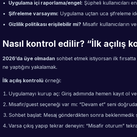
Uygulama içi raporlama/engel:
Şüpheli kullanıcıları e
Şifreleme varsayımı:
Uygulama uçtan uca şifreleme iddi
Gizlilik politikası erişilebilir mi?
Misafir kullanıcıların ve
Nasıl kontrol edilir? “İlk açılı
2026’da üye olmadan
sohbet etmek istiyorsan ilk fırsatt
ne yaptığını yakalamak.
İlk açılış kontrolü
örneği:
Uygulamayı kurup aç: Giriş adımında hemen
kayıt ol
ve
Misafir/guest seçeneği var mı: “Devam et” seni doğru
Sohbet başlat: Mesaj gönderdikten sonra beklenmedik şe
Varsa çıkış yapıp tekrar deneyin: “Misafir oturum” tek