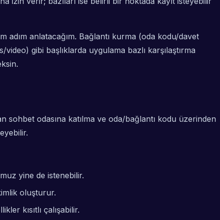
n verir; bazıları ise belirli bir noktada kayıt isteyebilir
adım adım anlatacağım. Bağlantı kurma (oda kodu/davet
es/video) gibi başlıklarda uygulama bazlı karşılaştırma
ksin.
dan sohbet odasına katılma ve oda/bağlantı kodu üzerinden
yebilir.
uz yine de istenebilir.
imlik oluşturur.
r kısıtlı çalışabilir.