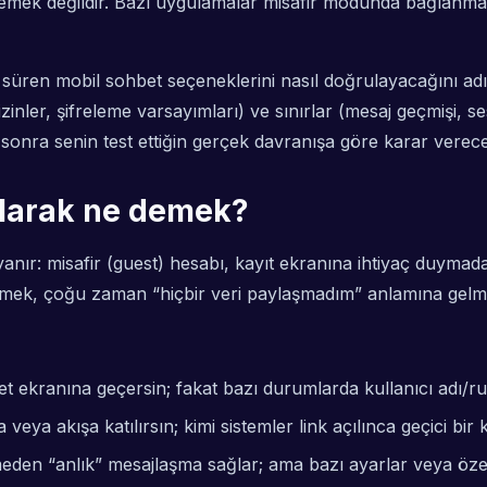
mek değildir. Bazı uygulamalar misafir modunda bağlanmana izi
ne süren mobil sohbet seçeneklerini nasıl doğrulayacağını 
zinler, şifreleme varsayımları) ve sınırlar (mesaj geçmişi, s
onra senin test ettiğin gerçek davranışa göre karar verece
olarak ne demek?
yanır: misafir (guest) hesabı, kayıt ekranına ihtiyaç duyma
mek, çoğu zaman “hiçbir veri paylaşmadım” anlamına gelme
ekranına geçersin; fakat bazı durumlarda kullanıcı adı/rum
eya akışa katılırsın; kimi sistemler link açılınca geçici bir k
en “anlık” mesajlaşma sağlar; ama bazı ayarlar veya özellikle