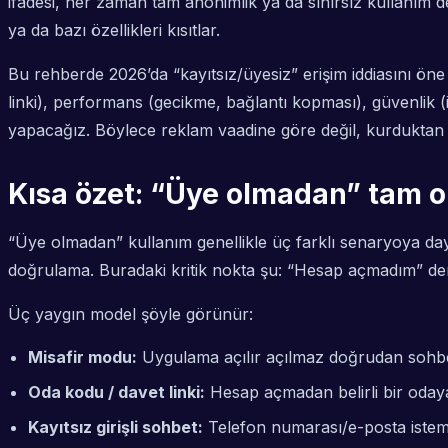
ifadesi, her zaman tam anonimlik ya da sınırsız kullanım de
ya da bazı özellikleri kısıtlar.
Bu rehberde 2026’da “kayıtsız/üyesiz” erişim iddiasını ö
linki), performans (gecikme, bağlantı kopması), güvenlik (i
yapacağız. Böylece reklam vaadine göre değil, kurduktan s
Kısa özet: “Üye olmadan” tam 
“Üye olmadan” kullanım genellikle üç farklı senaryoya da
doğrulama. Buradaki kritik nokta şu: “Hesap açmadım” de
Üç yaygın model şöyle görünür:
Misafir modu:
Uygulama açılır açılmaz doğrudan sohbet 
Oda kodu / davet linki:
Hesap açmadan belirli bir odaya v
Kayıtsız girişli sohbet:
Telefon numarası/e-posta istemed