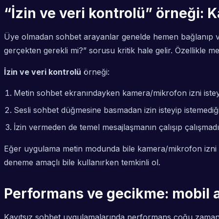
“İzin ve veri kontrolü” örneği:
Üye olmadan sohbet arayanlar genelde hemen bağlanıp vakit
gerçekten gerekli mi?” sorusu kritik hale gelir. Özellikle m
İzin ve veri kontrolü
örneği:
Metin sohbet ekranındayken kamera/mikrofon izni isteyip
Sesli sohbet düğmesine basmadan izin isteyip istemediğ
İzin vermeden de temel mesajlaşmanın çalışıp çalışmadığ
Eğer uygulama metin modunda bile kamera/mikrofon izni ist
deneme amaçlı bile kullanırken temkinli ol.
Performans ve gecikme: mobil ağ
Kayıtsız sohbet uygulamalarında performans çoğu zaman “ba