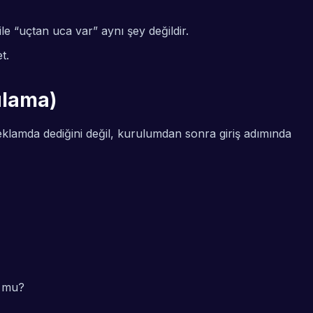
 “uçtan uca var” aynı şey değildir.
t.
rulama)
eklamda dediğini değil, kurulumdan sonra giriş adımında
r mu?