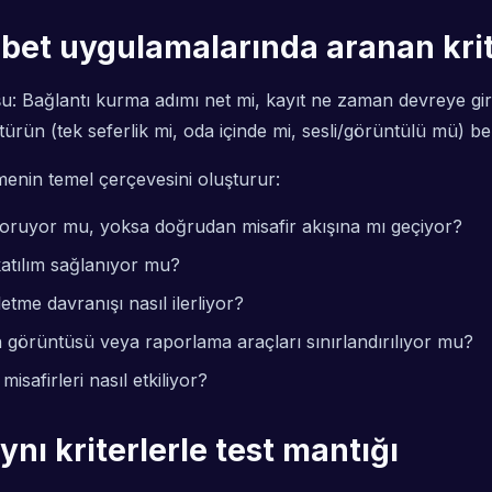
bet uygulamalarında aranan krit
 şu: Bağlantı kurma adımı net mi, kayıt ne zaman devreye gir
türün (tek seferlik mi, oda içinde mi, sesli/görüntülü mü) beli
tmenin temel çerçevesini oluşturur:
on soruyor mu, yoksa doğrudan misafir akışına mı geçiyor?
katılım sağlanıyor mu?
tme davranışı nasıl ilerliyor?
n görüntüsü veya raporlama araçları sınırlandırılıyor mu?
safirleri nasıl etkiliyor?
nı kriterlerle test mantığı