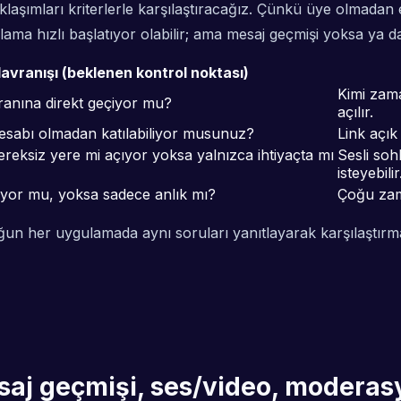
aklaşımları kriterlerle karşılaştıracağız. Çünkü üye olmadan
ama hızlı başlatıyor olabilir; ama mesaj geçmişi yoksa ya da 
davranışı (beklenen kontrol noktası)
Kimi zama
anına direkt geçiyor mu?
açılır.
hesabı olmadan katılabiliyor musunuz?
Link açık
ksiz yere mi açıyor yoksa yalnızca ihtiyaçta mı
Sesli soh
isteyebilir
nıyor mu, yoksa sadece anlık mı?
Çoğu zama
uğun her uygulamada aynı soruları yanıtlayarak karşılaştırma
esaj geçmişi, ses/video, moderasyo