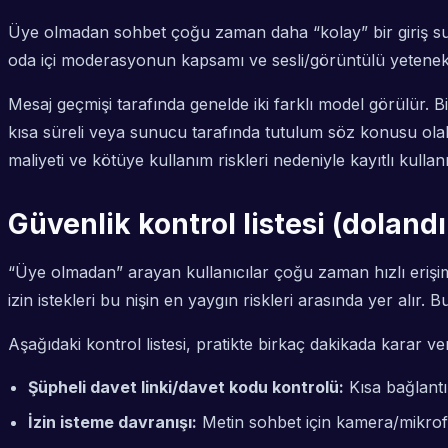
Üye olmadan sohbet çoğu zaman daha “kolay” bir giriş sunar;
oda içi moderasyonun kapsamı ve sesli/görüntülü yetenekleri
Mesaj geçmişi tarafında genelde iki farklı model görülür. 
kısa süreli veya sunucu tarafında tutulum söz konusu olabi
maliyeti ve kötüye kullanım riskleri nedeniyle kayıtlı kullanı
Güvenlik kontrol listesi (dolandı
“Üye olmadan” arayan kullanıcılar çoğu zaman hızlı erişim i
izin istekleri bu nişin en yaygın riskleri arasında yer alı
Aşağıdaki kontrol listesi, pratikte birkaç dakikada karar v
Şüpheli davet linki/davet kodu kontrolü:
Kısa bağlantıl
İzin isteme davranışı:
Metin sohbet için kamera/mikrof