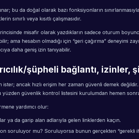
 bu da doğal olarak bazı fonksiyonların sınırlanmasıyla birl
n sınırlı veya kısıtlı çalışmasıdır.
Birincisinde misafir olarak yazdıkların sadece oturum boyun
lir; ama hesabın olmadığı için “geri çağırma” deneyimi zayı
cıya daha geniş izin tanıyabilir.
rıcılık/şüpheli bağlantı, izinler,
ster; ancak hızlı erişim her zaman güvenli demek değildir. Do
r. Bu yüzden güvenlik kontrol listesini kurulumdan hemen son
ermene yardımcı olur:
ar ya da garip alan adlarıyla gelen linklerden kaçın.
on soruluyor mu? Soruluyorsa bunun gerçekten “gerekli ih