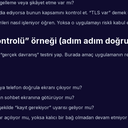
ngelleme veya şikâyet etme var mı?
a ediyorsa bunun kapsamını kontrol et. “TLS var” demek ile
rileri nasıl işleniyor öğren. Yoksa o uygulamayı riskli kabul e
ş kontrolü” örneği (adım adım doğ
a “gerçek davranış” testini yap. Burada amaç uygulamanın r
ya
telefon doğrula
ekranı çıkıyor mu?
dan sohbet ekranına götürüyor mu?
kilde “kayıt gerekiyor” uyarısı geliyor mu?
rar açılıyor mu, yoksa kalıcı bir bağ olmadan devam etmiyo