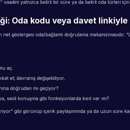
adini yalnızca belirli bir süre ya da belirli oda türleri iç
i: Oda kodu veya davet linkiyl
 net göstergesi oda/bağlantı doğrulama mekanizmasıdır. “Li
mu aç.
kat et; davranış değişebiliyor.
anına doğrudan mı geçiyor?
ya, sesli konuşma gibi fonksiyonlarda kısıt var mı?
yor” gibi görünüp içerik paylaşımında ya da uzun süre kalm