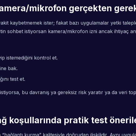
 Kamera/mikrofon gerçekten gerek
 kaybetmemek ister; fakat bazı uygulamalar yetki talepleri
etin sohbet istiyorsan kamera/mikrofon izni ancak ihtiyaç anı
 istemediğini kontrol et.
ine bak.
ını test et.
iyorsa, bu davranış ya gereksiz risk yaratır ya da veri to
 koşullarında pratik test öneril
ğlantı kurma” kalitesiyle doğrudan ilişkilidir. Aynı uygula