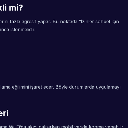
li mi?
ni fazla agresif yapar. Bu noktada “İzinler sohbet için
nda istenmelidir.
plama eğilimini işaret eder. Böyle durumlarda uygulamayı
eri
ma Wi-Fi’da akıcı çalışırken mobil veride kopma yapabilir