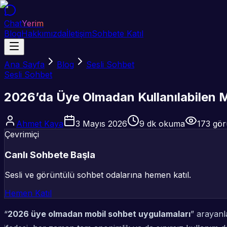
Chat
Yerim
Blog
Hakkımızda
İletişim
Sohbete Katıl
Ana Sayfa
Blog
Sesli Sohbet
Sesli Sohbet
2026’da Üye Olmadan Kullanılabilen M
Ahmet Kaya
3 Mayıs 2026
9
dk okuma
173
gör
Çevrimiçi
Canlı Sohbete Başla
Sesli ve görüntülü sohbet odalarına hemen katıl.
Hemen Katıl
“
2026 üye olmadan mobil sohbet uygulamaları
” arayanl