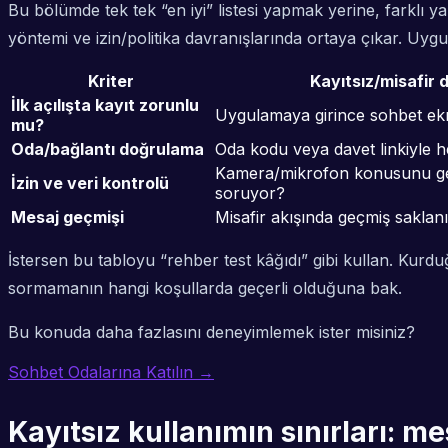
Bu bölümde tek tek “en iyi” listesi yapmak yerine, farklı y
yöntemi ve izin/politika davranışlarında ortaya çıkar. Uygul
Kriter
Kayıtsız/misafir 
İlk açılışta kayıt zorunlu
Uygulamaya girince sohbet ekr
mu?
Oda/bağlantı doğrulama
Oda kodu veya davet linkiyle 
Kamera/mikrofon konusunu gere
İzin ve veri kontrolü
soruyor?
Mesaj geçmişi
Misafir akışında geçmiş sakla
İstersen bu tabloyu “rehber test kâğıdı” gibi kullan. Kurd
sormamanın hangi koşullarda geçerli olduğuna bak.
Bu konuda daha fazlasını deneyimlemek ister misiniz?
Sohbet Odalarına Katılın →
Kayıtsız kullanımın sınırları: m