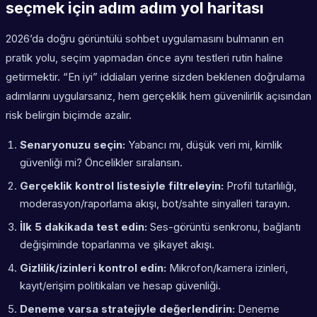
seçmek için adım adım yol haritası
2026’da doğru görüntülü sohbet uygulamasını bulmanın en
pratik yolu, seçim yapmadan önce aynı testleri rutin haline
getirmektir. “En iyi” iddiaları yerine sizden beklenen doğrulama
adımlarını uygularsanız, hem gerçeklik hem güvenilirlik açısından
risk belirgin biçimde azalır.
Senaryonuzu seçin:
Yabancı mı, düşük veri mi, kimlik
güvenliği mi? Öncelikler sıralansın.
Gerçeklik kontrol listesiyle filtreleyin:
Profil tutarlılığı,
moderasyon/raporlama akışı, bot/sahte sinyalleri tarayın.
İlk 5 dakikada test edin:
Ses-görüntü senkronu, bağlantı
değişiminde toparlanma ve şikayet akışı.
Gizlilik/izinleri kontrol edin:
Mikrofon/kamera izinleri,
kayıt/erişim politikaları ve hesap güvenliği.
Deneme varsa stratejiyle değerlendirin:
Deneme