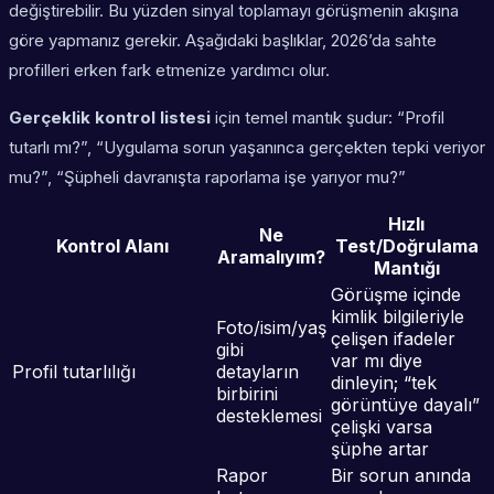
değiştirebilir. Bu yüzden sinyal toplamayı görüşmenin akışına
göre yapmanız gerekir. Aşağıdaki başlıklar, 2026’da sahte
profilleri erken fark etmenize yardımcı olur.
Gerçeklik kontrol listesi
için temel mantık şudur: “Profil
tutarlı mı?”, “Uygulama sorun yaşanınca gerçekten tepki veriyor
mu?”, “Şüpheli davranışta raporlama işe yarıyor mu?”
Hızlı
Ne
Kontrol Alanı
Test/Doğrulama
Aramalıyım?
Mantığı
Görüşme içinde
kimlik bilgileriyle
Foto/isim/yaş
çelişen ifadeler
gibi
var mı diye
Profil tutarlılığı
detayların
dinleyin; “tek
birbirini
görüntüye dayalı”
desteklemesi
çelişki varsa
şüphe artar
Rapor
Bir sorun anında