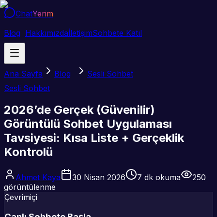
Chat
Yerim
Blog
Hakkımızda
İletişim
Sohbete Katıl
Ana Sayfa
Blog
Sesli Sohbet
Sesli Sohbet
2026’de Gerçek (Güvenilir)
Görüntülü Sohbet Uygulaması
Tavsiyesi: Kısa Liste + Gerçeklik
Kontrolü
Ahmet Kaya
30 Nisan 2026
7
dk okuma
250
görüntülenme
Çevrimiçi
Canlı Sohbete Başla