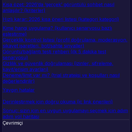
Kısa özet: 2026’da ‘gerçek’ görüntülü sohbet nasıl
anlaşılır? (kriterler)
Hızlı karar: 2026 kısa öneri listesi (kategori kategori)
Kime hangi uygulama? (kullanıcı senaryosu bazlı
eşleştirme)
Gerçeklik kontrol listesi (profil doğrulama, moderasyon,
şikayet işaretleri, bot/sahte sinyaller)
Görüntü/bağlantı testi rehberi (ilk 5 dakika test
senaryosu)
Gizlilik ve güvenlik doğrulaması (izinler, şifreleme,
kayıt/erişim ayarları)
Deneme/limit var mı? (trial stratejisi ve koşulları nasıl
değerlendirilir)
Yaygın hatalar
Derinleştirmek için doğru okuma (iç link önerileri)
Sonuç: sizin için en uygun uygulamayı seçmek için adım
adım yol haritası
Çevrimiçi