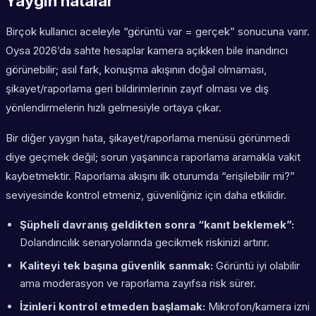
Yaygın hatalar
Birçok kullanıcı aceleyle “görüntü var = gerçek” sonucuna varır.
Oysa 2026’da sahte hesaplar kamera açıkken bile inandırıcı
görünebilir; asıl fark, konuşma akışının doğal olmaması,
şikayet/raporlama geri bildirimlerinin zayıf olması ve dış
yönlendirmelerin hızlı gelmesiyle ortaya çıkar.
Bir diğer yaygın hata, şikayet/raporlama menüsü görünmedi
diye geçmek değil; sorun yaşanınca raporlama aramakla vakit
kaybetmektir. Raporlama akışını ilk oturumda “erişilebilir mi?”
seviyesinde kontrol etmeniz, güvenliğiniz için daha etkilidir.
Şüpheli davranış geldikten sonra “kanıt beklemek”:
Dolandırıcılık senaryolarında gecikmek riskinizi artırır.
Kaliteyi tek başına güvenlik sanmak:
Görüntü iyi olabilir
ama moderasyon ve raporlama zayıfsa risk sürer.
İzinleri kontrol etmeden başlamak:
Mikrofon/kamera izni