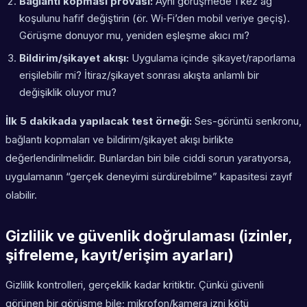
Bağlantı kopması provası:
Aynı görüşmede 1 kez ağ
koşulunu hafif değiştirin (ör. Wi‑Fi’den mobil veriye geçiş).
Görüşme donuyor mu, yeniden eşleşme akıcı mı?
Bildirim/şikayet akışı:
Uygulama içinde şikayet/raporlama
erişilebilir mi? İtiraz/şikayet sonrası akışta anlamlı bir
değişiklik oluyor mu?
İlk 5 dakikada yapılacak test örneği:
Ses-görüntü senkronu,
bağlantı kopmaları ve bildirim/şikayet akışı birlikte
değerlendirilmelidir. Bunlardan biri bile ciddi sorun yaratıyorsa,
uygulamanın “gerçek deneyimi sürdürebilme” kapasitesi zayıf
olabilir.
Gizlilik ve güvenlik doğrulaması (izinler,
şifreleme, kayıt/erişim ayarları)
Gizlilik kontrolleri, gerçeklik kadar kritiktir. Çünkü güvenli
görünen bir görüşme bile; mikrofon/kamera izni kötü