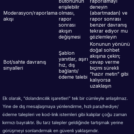
butonunun
raporlamayı
erişilebilir
deneyin
Moderasyon/raporlama
olması,
(abartmadan) ve
akışı
rapor
rapor sonrası
sonrası
benzer davranış
akışın
tekrar ediyor mu
değişmesi
gözlemleyin
Konunun yönünü
doğal sohbet
Şablon
akışına çekin;
yanıtlar, aşırı
Bot/sahte davranış
cevap verme
hız, dış
sinyalleri
biçimi sürekli
bağlantı/
“hazır metin” gibi
ödeme talebi
kalıyorsa
uzaklaşın
Ek olarak, “dolandırıcılık işaretleri” tek bir cümleyle anlaşılmaz.
Yine de dış mesajlaşmaya yönlendirme, hızlı para/hediye/
ödeme talepleri ve kod-link istemleri gibi kalıplar çoğu zaman
kırmızı bayraktır. Bu tarz talepler geldiğinde tartışmak yerine
görüşmeyi sonlandırmak en güvenli yaklaşımdır.