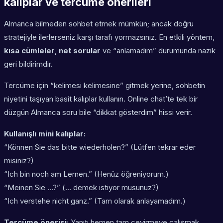
kalıplar ve tercüme önerileri
Almanca bilmeden sohbet etmek mümkün; ancak doğru
stratejiyle ilerlerseniz karşı tarafı yormazsınız. En etkili yöntem,
kısa cümleler
,
net sorular
ve “anlamadım” durumunda nazik
geri bildirimdir.
Tercüme için “kelimesi kelimesine” gitmek yerine, sohbetin
niyetini taşıyan basit kalıplar kullanın. Online chat’te tek bir
düzgün Almanca soru bile “dikkat gösterdim” hissi verir.
Kullanışlı mini kalıplar:
“Können Sie das bitte wiederholen?” (Lütfen tekrar eder
misiniz?)
“Ich bin noch am Lernen.” (Henüz öğreniyorum.)
“Meinen Sie …?” (… demek istiyor musunuz?)
“Ich verstehe nicht ganz.” (Tam olarak anlayamadım.)
Tercüme önerisi:
Yanıtı hemen tam çevirmeye çalışmak