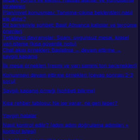
Mizah, yorum ve eleştiri: Hassas alanlar ve yumuşatma
stratejileri
Plan/niyet konuşması: Tanışma-çıkma beklentileri nasıl
ele alınır?
Dil bariyeriyle sohbet: Basit Almanca kalıplar ve tercüme
önerileri
Tetikleyici davranışlar: Spam, uygunsuz mesaj, kişisel
veri isteme (kısa güvenlik notu)
Chat akışı örnekleri: Başlatma → devam ettirme →
saygılı kapanış
İlk mesaj örnekleri (resmi ve yarı samimi ton seçenekleri)
Konuşmayı devam ettirme örnekleri (cevap sonrası 2-3
soru)
Saygılı kapanış örneği (sohbeti bitirme)
Kısa rehber tablosu: Ne işe yarar, ne geri teper?
Yaygın hatalar
Nasıl kontrol edilir? (adım adım doğrulama adımları +
kontrol listesi)