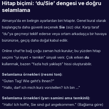
Hitap biçimi: ‘du/Sie’ dengesi ve doğru
selamlama
Almanya’da en belirgin ayarlardan biri hitaptır. Genel kural olarak
başlangıçta daha güvenli seçenek
Sie
(siz) olur. Karşı taraf
“du”ya geçmeyi teklif ederse veya ortam arkadaşça bir havaya
bürünürse, geçiş daha doğal kabul edilir.
Online chat’te bağ çoğu zaman hızlı kurulur; bu yüzden hitap
seçimi “iyi niyet + temkin” sinyali verir. Çok erken
du
kullanmak, bazen “fazla hızlı yaklaştı” hissi oluşturabilir.
Selamlama örnekleri (resmi ton):
“Guten Tag! Wie geht’s Ihnen?”
“Hallo, darf ich mich kurz vorstellen? Ich bin …”
Selamlama örnekleri (yarı samimi ama temkinli):
“Hallo! Ich hoffe, Sie sind gut angekommen.” (Bağlama göre)