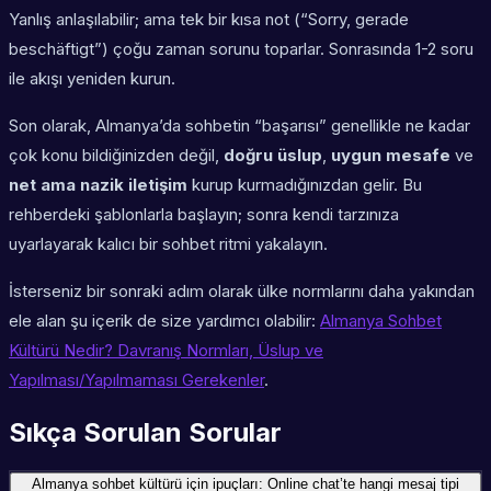
Yanlış anlaşılabilir; ama tek bir kısa not (“Sorry, gerade
beschäftigt”) çoğu zaman sorunu toparlar. Sonrasında 1-2 soru
ile akışı yeniden kurun.
Son olarak, Almanya’da sohbetin “başarısı” genellikle ne kadar
çok konu bildiğinizden değil,
doğru üslup
,
uygun mesafe
ve
net ama nazik iletişim
kurup kurmadığınızdan gelir. Bu
rehberdeki şablonlarla başlayın; sonra kendi tarzınıza
uyarlayarak kalıcı bir sohbet ritmi yakalayın.
İsterseniz bir sonraki adım olarak ülke normlarını daha yakından
ele alan şu içerik de size yardımcı olabilir:
Almanya Sohbet
Kültürü Nedir? Davranış Normları, Üslup ve
Yapılması/Yapılmaması Gerekenler
.
Sıkça Sorulan Sorular
Almanya sohbet kültürü için ipuçları: Online chat’te hangi mesaj tipi