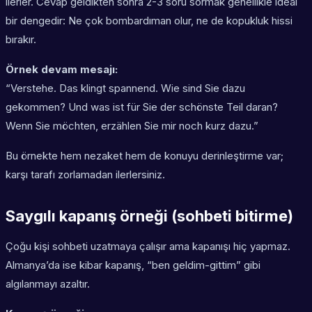
ilerler. Cevap geldikten sonra 2-3 soru sormak genellikle ideal
bir dengedir: Ne çok bombardıman olur, ne de kopukluk hissi
bırakır.
Örnek devam mesajı:
“Verstehe. Das klingt spannend. Wie sind Sie dazu
gekommen? Und was ist für Sie der schönste Teil daran?
Wenn Sie möchten, erzählen Sie mir noch kurz dazu.”
Bu örnekte hem nezaket hem de konuyu derinleştirme var;
karşı tarafı zorlamadan ilerlersiniz.
Saygılı kapanış örneği (sohbeti bitirme)
Çoğu kişi sohbeti uzatmaya çalışır ama kapanışı hiç yapmaz.
Almanya’da ise kibar kapanış, “ben geldim-gittim” gibi
algılanmayı azaltır.