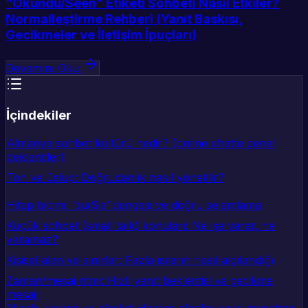
“Okundu/Seen” Etiketi Sohbeti Nasıl Etkiler?
Normalleştirme Rehberi (Yanıt Baskısı,
Gecikmeler ve İletişim İpuçları)
Devamını Oku
İçindekiler
Almanya sohbet kültürü nedir? (online chatte genel
beklentiler)
Ton ve üslup: Doğrudanlık nasıl yönetilir?
Hitap biçimi: ‘du/Sie’ dengesi ve doğru selamlama
Küçük sohbet (small talk) konuları: Ne işe yarar, ne
yaramaz?
Kişisel alan ve sınırlar: Fazla ısrarın nasıl algılandığı
Zaman/mesaj ritmi: Hızlı yanıt beklentisi ve gecikme
mesajı