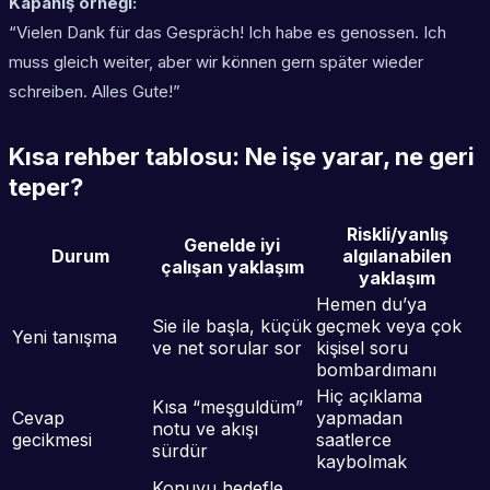
Kapanış örneği:
“Vielen Dank für das Gespräch! Ich habe es genossen. Ich
muss gleich weiter, aber wir können gern später wieder
schreiben. Alles Gute!”
Kısa rehber tablosu: Ne işe yarar, ne geri
teper?
Riskli/yanlış
Genelde iyi
Durum
algılanabilen
çalışan yaklaşım
yaklaşım
Hemen du’ya
Sie ile başla, küçük
geçmek veya çok
Yeni tanışma
ve net sorular sor
kişisel soru
bombardımanı
Hiç açıklama
Kısa “meşguldüm”
Cevap
yapmadan
notu ve akışı
gecikmesi
saatlerce
sürdür
kaybolmak
Konuyu hedefle,