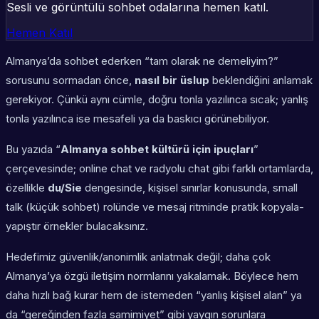
Sesli ve görüntülü sohbet odalarına hemen katıl.
Hemen Katıl
Almanya’da sohbet ederken “tam olarak ne demeliyim?”
sorusunu sormadan önce,
nasıl bir üslup
beklendiğini anlamak
gerekiyor. Çünkü aynı cümle, doğru tonla yazılınca sıcak; yanlış
tonla yazılınca ise mesafeli ya da baskıcı görünebiliyor.
Bu yazıda “
Almanya sohbet kültürü için ipuçları
”
çerçevesinde; online chat ve radyolu chat gibi farklı ortamlarda,
özellikle
du/Sie
dengesinde, kişisel sınırlar konusunda, small
talk (küçük sohbet) rolünde ve mesaj ritminde pratik kopyala-
yapıştır örnekler bulacaksınız.
Hedefimiz güvenlik/anonimlik anlatmak değil; daha çok
Almanya’ya özgü iletişim normlarını yakalamak. Böylece hem
daha hızlı bağ kurar hem de istemeden “yanlış kişisel alan” ya
da “gereğinden fazla samimiyet” gibi yaygın sorunlara