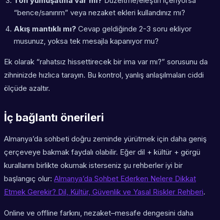
Ton yumuşatma var mı?
Düzeltme/eleştiri içeriyorsa
“bence/sanırım” veya nezaket ekleri kullandınız mı?
Akış mantıklı mı?
Cevap geldiğinde 2-3 soru ekliyor
musunuz, yoksa tek mesajla kapanıyor mu?
Ek olarak “rahatsız hissettirecek bir ima var mı?” sorusunu da
zihninizde hızlıca tarayın. Bu kontrol, yanlış anlaşılmaları ciddi
ölçüde azaltır.
İç bağlantı önerileri
Almanya’da sohbeti doğru zeminde yürütmek için daha geniş
çerçeveye bakmak faydalı olabilir. Eğer dil + kültür + görgü
kurallarını birlikte okumak isterseniz şu rehberler iyi bir
başlangıç olur:
Almanya’da Sohbet Ederken Nelere Dikkat
Etmek Gerekir? Dil, Kültür, Güvenlik ve Yasal Riskler Rehberi
.
Online ve offline farkını, nezaket–mesafe dengesini daha