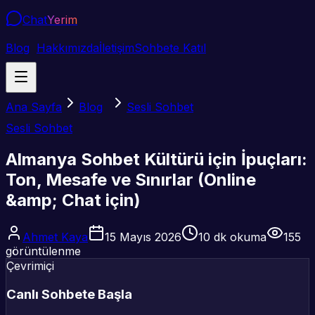
Chat
Yerim
Blog
Hakkımızda
İletişim
Sohbete Katıl
Ana Sayfa
Blog
Sesli Sohbet
Sesli Sohbet
Almanya Sohbet Kültürü için İpuçları:
Ton, Mesafe ve Sınırlar (Online
&amp; Chat için)
Ahmet Kaya
15 Mayıs 2026
10
dk okuma
155
görüntülenme
Çevrimiçi
Canlı Sohbete Başla