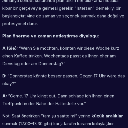
Almanya sohbet kültüründe plan teklifi net olur; ama mutlaka
kibar bir çerçeveyle gelmesi gerekir. “İstersen” demek iyi bir
başlangıçtır; yine de zaman ve seçenek sunmak daha doğal ve
profesyonel durur.
Plan önerme ve zaman netleştirme diyalogu:
A (Sie):
“Wenn Sie möchten, könnten wir diese Woche kurz
einen Kaffee trinken. Wochentags passt es Ihnen eher am
Dienstag oder am Donnerstag?”
B:
“Donnerstag könnte besser passen. Gegen 17 Uhr wäre das
okay?”
A:
“Gerne. 17 Uhr klingt gut. Dann schlage ich Ihnen einen
Treffpunkt in der Nähe der Haltestelle vor.”
Not: Saat önerirken “tam şu saatte mi” yerine
küçük aralıklar
sunmak (17:00–17:30 gibi) karşı tarafın kararını kolaylaştırır.