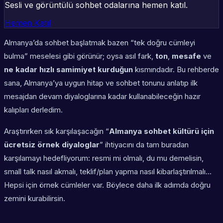
Sesli ve görüntülü sohbet odalarına hemen katıl.
Hemen Katıl
Almanya’da sohbet başlatmak bazen “tek doğru cümleyi
bulma” meselesi gibi görünür; oysa asıl fark,
ton
,
mesafe
ve
ne kadar hızlı samimiyet kurduğun
kısmındadır. Bu rehberde
sana, Almanya’ya uygun hitap ve sohbet tonunu anlatıp
ilk
mesajdan
devam diyaloglarına kadar kullanabileceğin hazır
kalıpları derledim.
Araştırırken sık karşılaşacağın “
Almanya sohbet kültürü için
ücretsiz örnek diyaloglar
” ihtiyacını da tam buradan
karşılamayı hedefliyorum: resmi mi olmalı, du mu demelisin,
small talk nasıl akmalı, teklif/plan yapma nasıl kibarlaştırılmalı…
Hepsi için örnek cümleler var. Böylece daha ilk adımda doğru
zemini kurabilirsin.