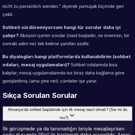
nicht zu persönlich werden.” diyerek yumuşak biçimde geri
çekil.
Sohbeti sürdüremiyorsam hangi tür sorular daha iyi
çalışır?
Aksiyon içeren sorular (nasıl başladın, ne önerirsin, bir
sonraki adım ne) tek kelime yanıtları azaltır.
Bu diyalogları hangi platformlarda kullanabilirim (sohbet
odaları, mesaj uygulamaları)?
Sohbet odalarında kısa
kalıplar; mesaj uygulamalarında ise biraz daha bağlama göre
genişletilmiş (ama yine net) cümleler işe yarar.
Sıkça Sorulan Sorular
Almanya’da sohbet başlatmak için ilk mesaj nasıl olmalı? (Sie mi du
mu?)
İlk görüşmede ya da tanımadığın biriyle mesajlaşırken
çoğu durumda “Sie” ile başlamak daha güvenlidir. Amaç