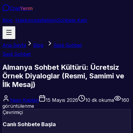
Chat
Yerim
Blog
Hakkımızda
İletişim
Sohbete Katıl
Ana Sayfa
Blog
Sesli Sohbet
Sesli Sohbet
Almanya Sohbet Kültürü: Ücretsiz
Örnek Diyaloglar (Resmi, Samimi ve
İlk Mesaj)
Yasin Kaplan
15 Mayıs 2026
10
dk okuma
160
görüntülenme
Çevrimiçi
Canlı Sohbete Başla