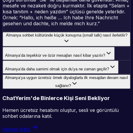
mesafe ve nezaketi doğru kurmaktır. İlk etapta “Selam +
kısa tanıtım + neden yazdım” üçlüsü genelde yeterlidir.
Örnek: “Hallo, ich heiße … Ich habe Ihre Nachricht
gesehen und dachte, ich melde mich kurz.”
Almanya sohbet kültüründe küçük konuşma (small talk) nasıl ilerletilir?
Almanya’da teşekkür ve özür mesajları nasıl kibar yazılır?
Almanya’da daha samimi olmak için du’ya ne zaman geçilir?
Almanya’ya uygun ücretsiz örnek diyaloglarla ilk mesajdan devam nasıl
sağlanır?
ChatYerim'de Binlerce Kişi Seni Bekliyor
Hemen ücretsiz hesabını oluştur, sesli ve görüntülü
sohbet odalarına katıl.
Hemen Katıl