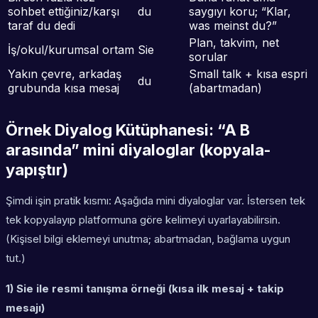
sohbet ettiğiniz/karşı
du
saygıyı koru; “Klar,
taraf du dedi
was meinst du?”
Plan, takvim, net
İş/okul/kurumsal ortam
Sie
sorular
Yakın çevre, arkadaş
Small talk + kısa espri
du
grubunda kısa mesaj
(abartmadan)
Örnek Diyalog Kütüphanesi: “A B
arasında” mini diyaloglar (kopyala-
yapıştır)
Şimdi işin pratik kısmı: Aşağıda mini diyaloglar var. İstersen tek
tek kopyalayıp platformuna göre kelimeyi uyarlayabilirsin.
(Kişisel bilgi eklemeyi unutma; abartmadan, bağlama uygun
tut.)
1) Sie ile resmi tanışma örneği (kısa ilk mesaj + takip
mesajı)