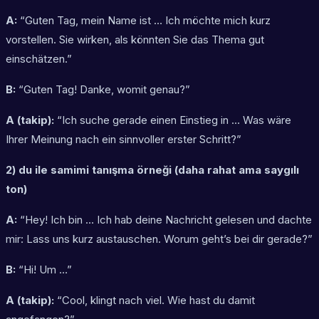
A:
“Guten Tag, mein Name ist … Ich möchte mich kurz
vorstellen. Sie wirken, als könnten Sie das Thema gut
einschätzen.”
B:
“Guten Tag! Danke, womit genau?”
A (takip):
“Ich suche gerade einen Einstieg in … Was wäre
Ihrer Meinung nach ein sinnvoller erster Schritt?”
2) du ile samimi tanışma örneği (daha rahat ama saygılı
ton)
A:
“Hey! Ich bin … Ich hab deine Nachricht gelesen und dachte
mir: Lass uns kurz austauschen. Worum geht’s bei dir gerade?”
B:
“Hi! Um …”
A (takip):
“Cool, klingt nach viel. Wie hast du damit