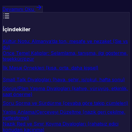
Devamını Oku
İçindekiler
Kültür Notu: Almanya’da ton, mesafe ve nezaket (Sie vs
du)
Önce Temel Kalıplar: Selamlama, tanışma, ilgi gösterme,
teşekkür/özür
İlk Mesaj Örnekleri (kısa, orta, daha kişisel)
Small Talk Diyalogları (hava, şehir, iş/okul, hafta sonu)
Görüş/Plan Yapma Diyalogları (kahve, yürüyüş, etkinlik,
saat önerme)
Soru Sorma ve Sürdürme (cevaba göre takip cümleleri)
Yanlış Anlama/Çerçeveyi Düzeltme (nazik geri çekilme,
netleştirme)
Nazik Red ve Sınır Koyma Diyalogları (rahatsız edici
konudan kaçınma)