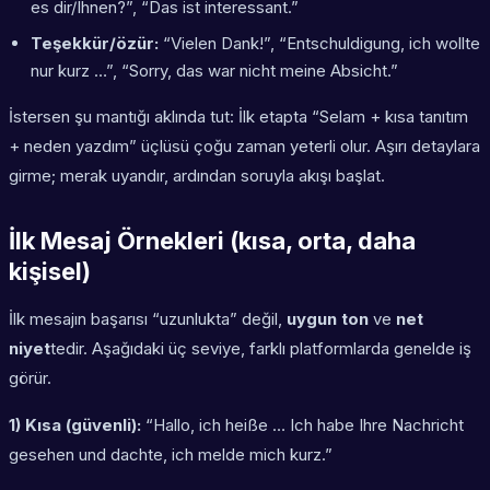
es dir/Ihnen?”, “Das ist interessant.”
Teşekkür/özür:
“Vielen Dank!”, “Entschuldigung, ich wollte
nur kurz …”, “Sorry, das war nicht meine Absicht.”
İstersen şu mantığı aklında tut: İlk etapta “Selam + kısa tanıtım
+ neden yazdım” üçlüsü çoğu zaman yeterli olur. Aşırı detaylara
girme; merak uyandır, ardından soruyla akışı başlat.
İlk Mesaj Örnekleri (kısa, orta, daha
kişisel)
İlk mesajın başarısı “uzunlukta” değil,
uygun ton
ve
net
niyet
tedir. Aşağıdaki üç seviye, farklı platformlarda genelde iş
görür.
1) Kısa (güvenli):
“Hallo, ich heiße … Ich habe Ihre Nachricht
gesehen und dachte, ich melde mich kurz.”