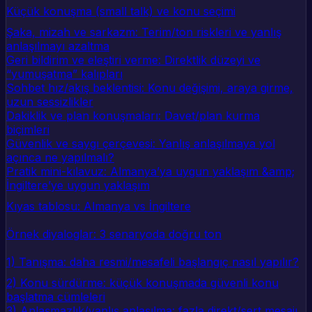
Küçük konuşma (small talk) ve konu seçimi
Şaka, mizah ve sarkazm: Terim/ton riskleri ve yanlış
anlaşılmayı azaltma
Geri bildirim ve eleştiri verme: Direktlik düzeyi ve
“yumuşatma” kalıpları
Sohbet hız/akış beklentisi: Konu değişimi, araya girme,
uzun sessizlikler
Dakiklik ve plan konuşmaları: Davet/plan kurma
biçimleri
Güvenlik ve saygı çerçevesi: Yanlış anlaşılmaya yol
açınca ne yapılmalı?
Pratik mini-kılavuz: Almanya’ya uygun yaklaşım &amp;
İngiltere’ye uygun yaklaşım
Kıyas tablosu: Almanya vs İngiltere
Örnek diyaloglar: 3 senaryoda doğru ton
1) Tanışma: daha resmi/mesafeli başlangıç nasıl yapılır?
2) Konu sürdürme: küçük konuşmada güvenli konu
başlatma cümleleri
3) Anlaşmazlık/yanlış anlaşılma: fazla direkt/sert mesajı