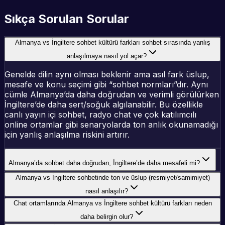
Sıkça Sorulan Sorular
Almanya vs İngiltere sohbet kültürü farkları sohbet sırasında yanlış
anlaşılmaya nasıl yol açar?
Genelde dilin aynı olması beklenir ama asıl fark üslup,
mesafe ve konu seçimi gibi “sohbet normları”dır. Aynı
cümle Almanya’da daha doğrudan ve verimli görülürken
İngiltere’de daha sert/soğuk algılanabilir. Bu özellikle
canlı yayın içi sohbet, radyo chat ve çok katılımcılı
online ortamlar gibi senaryolarda ton anlık okunamadığı
için yanlış anlaşılma riskini artırır.
Almanya’da sohbet daha doğrudan, İngiltere’de daha mesafeli mi?
Almanya vs İngiltere sohbetinde ton ve üslup (resmiyet/samimiyet)
nasıl anlaşılır?
Chat ortamlarında Almanya vs İngiltere sohbet kültürü farkları neden
daha belirgin olur?