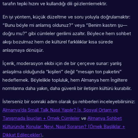
tarafın tepki hızını ve kullandığı dili gözlemlemektir.
En iyi yöntem, küçük düzeltme ve soru yoluyla doğrulamaktır:
“Bunu böyle mi anlamış oldunuz?” veya “Benim kastım şu—
doğru mu?” gibi cümleler gerilimi azaltır. Böylece hem sohbet
akışı bozulmaz hem de kültürel farklılıklar kısa sürede
anlaşmaya dönüşür.
İçerik, moderasyon ekibi için de bir çerçeve sunar: yanlış
anlaşılma olduğunda “kişileri” değil “mesajın ton paketini”
hedeflemek. Böylelikle topluluk, hem Almanya hem İngiltere
normlarına daha yakın, daha güvenli bir iletişim kültürü kurabilir.
İsterseniz bir sonraki adım olarak şu rehberleri inceleyebilirsiniz:
Almanya’da Small Talk Nasıl Yapılır? İş, Sosyal Ortam ve
Tanışmada İpuçları + Örnek Cümleler
ve
Almanya Sohbet
Kültüründe Konular: Neyi, Nasıl Sorarsın? (Örnek Başlıklar +
Dikkat Edilecekler)
.