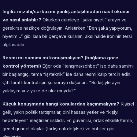
İngiliz mizahı/sarkazmı yanlış anlaşılmadan nasıl okunur
ve nasıl anlatılır?
Okurken cümleye “şaka niyeti” arayın ve
gerekirse nazikçe doğrulayın. Anlatırken “Ben şaka yapıyorum,
niyetim…” gibi kısa bir çerçeve kullanın; aksi hâlde ironinin tersi
algılanabilir.
Resmi mi samimi mi konuşmalıyım? (bağlama göre
kontrol yöntemi)
Eğer oda “tanışma/sohbet” ise daha samimi
bir başlangıç; tema “iş/teknik” ise daha resmi kalıp tercih edin.
Çift taraflı kontrol için şu soruyu düşünün: “Bu kişiyle aynı
yaklaşım yüz yüze de olur muydu?”
Küçük konuşmada hangi konulardan kaçınmalıyım?
Kişisel
gelir, yakın politik tartışmalar, dinî hassasiyetler ve “kişiyi
hedefleyen” eleştiriler risklidir. En güvenlisi, ortak etkinlik/tema,
genel güncel olaylar (tartışmalı değilse) ve hobiler gibi
alanlardır.