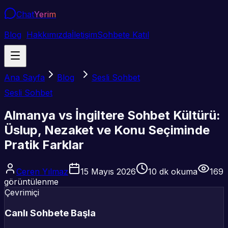
Chat
Yerim
Blog
Hakkımızda
İletişim
Sohbete Katıl
Ana Sayfa
Blog
Sesli Sohbet
Sesli Sohbet
Almanya vs İngiltere Sohbet Kültürü:
Üslup, Nezaket ve Konu Seçiminde
Pratik Farklar
Ceren Yılmaz
15 Mayıs 2026
10
dk okuma
169
görüntülenme
Çevrimiçi
Canlı Sohbete Başla