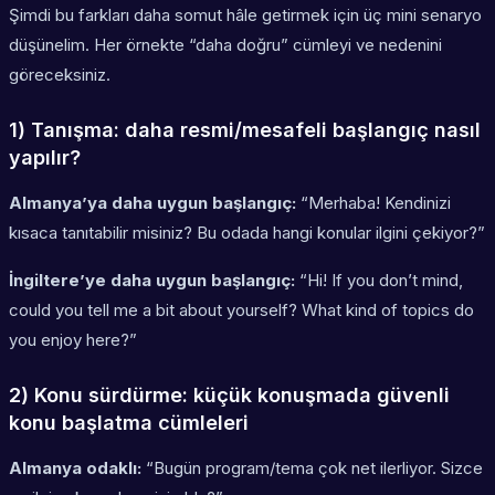
Şimdi bu farkları daha somut hâle getirmek için üç mini senaryo
düşünelim. Her örnekte “daha doğru” cümleyi ve nedenini
göreceksiniz.
1) Tanışma: daha resmi/mesafeli başlangıç nasıl
yapılır?
Almanya’ya daha uygun başlangıç:
“Merhaba! Kendinizi
kısaca tanıtabilir misiniz? Bu odada hangi konular ilgini çekiyor?”
İngiltere’ye daha uygun başlangıç:
“Hi! If you don’t mind,
could you tell me a bit about yourself? What kind of topics do
you enjoy here?”
2) Konu sürdürme: küçük konuşmada güvenli
konu başlatma cümleleri
Almanya odaklı:
“Bugün program/tema çok net ilerliyor. Sizce