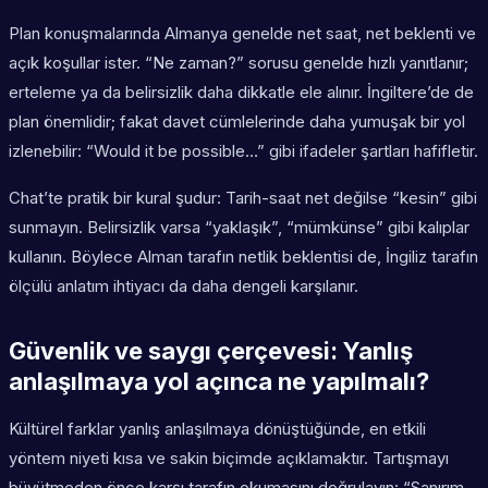
Plan konuşmalarında Almanya genelde net saat, net beklenti ve
açık koşullar ister. “Ne zaman?” sorusu genelde hızlı yanıtlanır;
erteleme ya da belirsizlik daha dikkatle ele alınır. İngiltere’de de
plan önemlidir; fakat davet cümlelerinde daha yumuşak bir yol
izlenebilir: “Would it be possible…” gibi ifadeler şartları hafifletir.
Chat’te pratik bir kural şudur: Tarih-saat net değilse “kesin” gibi
sunmayın. Belirsizlik varsa “yaklaşık”, “mümkünse” gibi kalıplar
kullanın. Böylece Alman tarafın netlik beklentisi de, İngiliz tarafın
ölçülü anlatım ihtiyacı da daha dengeli karşılanır.
Güvenlik ve saygı çerçevesi: Yanlış
anlaşılmaya yol açınca ne yapılmalı?
Kültürel farklar yanlış anlaşılmaya dönüştüğünde, en etkili
yöntem niyeti kısa ve sakin biçimde açıklamaktır. Tartışmayı
büyütmeden önce karşı tarafın okumasını doğrulayın: “Sanırım