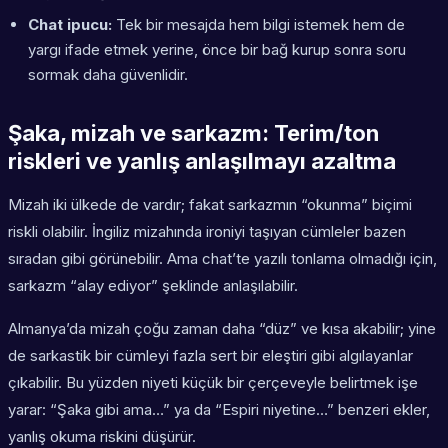
Chat ipucu:
Tek bir mesajda hem bilgi istemek hem de
yargı ifade etmek yerine, önce bir bağ kurup sonra soru
sormak daha güvenlidir.
Şaka, mizah ve sarkazm: Terim/ton
riskleri ve yanlış anlaşılmayı azaltma
Mizah iki ülkede de vardır; fakat sarkazmın “okunma” biçimi
riskli olabilir. İngiliz mizahında ironiyi taşıyan cümleler bazen
sıradan gibi görünebilir. Ama chat’te yazılı tonlama olmadığı için,
sarkazm “alay ediyor” şeklinde anlaşılabilir.
Almanya’da mizah çoğu zaman daha “düz” ve kısa akabilir; yine
de sarkastik bir cümleyi fazla sert bir eleştiri gibi algılayanlar
çıkabilir. Bu yüzden niyeti küçük bir çerçeveyle belirtmek işe
yarar: “Şaka gibi ama…” ya da “Espiri niyetine…” benzeri ekler,
yanlış okuma riskini düşürür.