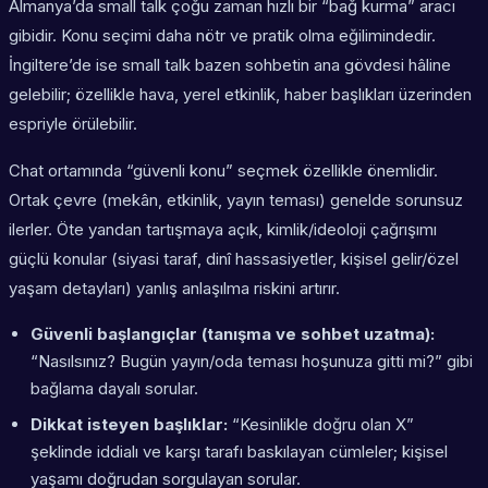
Almanya’da small talk çoğu zaman hızlı bir “bağ kurma” aracı
gibidir. Konu seçimi daha nötr ve pratik olma eğilimindedir.
İngiltere’de ise small talk bazen sohbetin ana gövdesi hâline
gelebilir; özellikle hava, yerel etkinlik, haber başlıkları üzerinden
espriyle örülebilir.
Chat ortamında “güvenli konu” seçmek özellikle önemlidir.
Ortak çevre (mekân, etkinlik, yayın teması) genelde sorunsuz
ilerler. Öte yandan tartışmaya açık, kimlik/ideoloji çağrışımı
güçlü konular (siyasi taraf, dinî hassasiyetler, kişisel gelir/özel
yaşam detayları) yanlış anlaşılma riskini artırır.
Güvenli başlangıçlar (tanışma ve sohbet uzatma):
“Nasılsınız? Bugün yayın/oda teması hoşunuza gitti mi?” gibi
bağlama dayalı sorular.
Dikkat isteyen başlıklar:
“Kesinlikle doğru olan X”
şeklinde iddialı ve karşı tarafı baskılayan cümleler; kişisel
yaşamı doğrudan sorgulayan sorular.