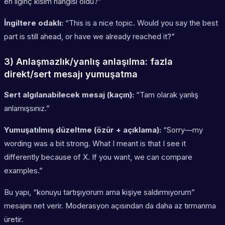
en ilginç kısım hangisi oldu?”
İngiltere odaklı:
“This is a nice topic. Would you say the best
part is still ahead, or have we already reached it?”
3) Anlaşmazlık/yanlış anlaşılma: fazla
direkt/sert mesajı yumuşatma
Sert algılanabilecek mesaj (kaçın):
“Tam olarak yanlış
anlamışsınız.”
Yumuşatılmış düzeltme (özür + açıklama):
“Sorry—my
wording was a bit strong. What I meant is that I see it
differently because of X. If you want, we can compare
examples.”
Bu yapı, “konuyu tartışıyorum ama kişiye saldırmıyorum”
mesajını net verir. Moderasyon açısından da daha az tırmanma
üretir.