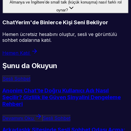
Almanya ve İngiltere’de small talk (küçük konuşma) nasıl farklı rol
oynar?
ChatYerim'de Binlerce Kişi Seni Bekliyor
Hemen ücretsiz hesabını oluştur, sesli ve görüntülü
sohbet odalarına katıl.
Hemen Katıl
Şunu da Okuyun
Sesli Sohbet
Anonim Chat’te Doğru Kullanıcı Adı Nasıl
Seçilir? Gizlilik ile Güven Sinyalini Dengeleme
Rehberi
Devamını Oku
Sesli Sohbet
Arkadaşlık Sitesinde Sesli Sohbet Odası Açma: