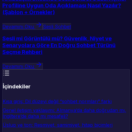
Profiline Uygun Oda Açıklaması Nasıl Yazılır?
(Şablon + Örnekler)
Devamını Oku
Sesli Sohbet
Sesli mi Görüntülü mü? Güvenlik, Niyet ve
Senaryolara Göre En Doğru Sohbet Türünü
Seçme Rehberi
Devamını Oku
İçindekiler
Kısa giriş: Dil düzeyi değil “sohbet normları” farkı
Genel iletişim yaklaşımı: Almanya’da daha doğrudan mı,
İngiltere’de daha mı mesafeli?
Üslup ve ton: Resmiyet, samimiyet, hitap biçimleri