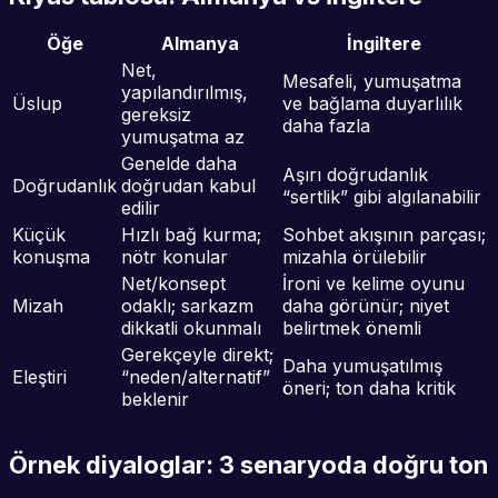
Öğe
Almanya
İngiltere
Net,
Mesafeli, yumuşatma
yapılandırılmış,
Üslup
ve bağlama duyarlılık
gereksiz
daha fazla
yumuşatma az
Genelde daha
Aşırı doğrudanlık
Doğrudanlık
doğrudan kabul
“sertlik” gibi algılanabilir
edilir
Küçük
Hızlı bağ kurma;
Sohbet akışının parçası;
konuşma
nötr konular
mizahla örülebilir
Net/konsept
İroni ve kelime oyunu
Mizah
odaklı; sarkazm
daha görünür; niyet
dikkatli okunmalı
belirtmek önemli
Gerekçeyle direkt;
Daha yumuşatılmış
Eleştiri
“neden/alternatif”
öneri; ton daha kritik
beklenir
Örnek diyaloglar: 3 senaryoda doğru ton