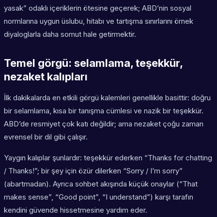
yasak” odaklı içeriklerin ötesine geçerek; ABD’nin sosyal
normlarına uygun üslubu, hitabı ve tartışma sınırlarını örnek
diyaloglarla daha somut hale getirmektir.
Temel görgü: selamlama, teşekkür,
nezaket kalıpları
İlk dakikalarda en etkili görgü kalemleri genellikle basittir: doğru
bir selamlama, kısa bir tanışma cümlesi ve nazik bir teşekkür.
ABD’de resmiyet çok katı değildir; ama nezaket çoğu zaman
evrensel bir dil gibi çalışır.
Yaygın kalıplar şunlardır: teşekkür ederken “Thanks for chatting
/ Thanks!”; bir şey için özür dilerken “Sorry / I’m sorry”
(abartmadan). Ayrıca sohbet akışında küçük onaylar (“That
makes sense”, “Good point”, “I understand”) karşı tarafın
kendini güvende hissetmesine yardım eder.