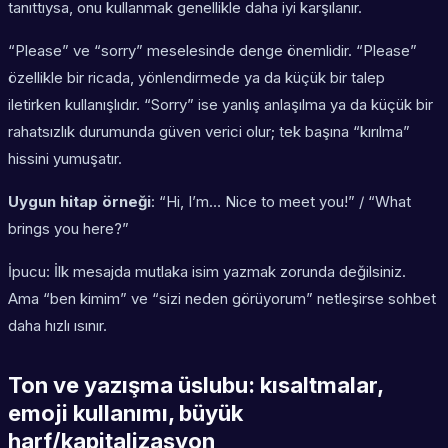
tanıttıysa, onu kullanmak genellikle daha iyi karşılanır.
“Please” ve “sorry” meselesinde denge önemlidir. “Please”
özellikle bir ricada, yönlendirmede ya da küçük bir talep
iletirken kullanışlıdır. “Sorry” ise yanlış anlaşılma ya da küçük bir
rahatsızlık durumunda güven verici olur; tek başına “kırılma”
hissini yumuşatır.
Uygun hitap örneği
: “Hi, I’m… Nice to meet you!” / “What
brings you here?”
İpucu: İlk mesajda mutlaka isim yazmak zorunda değilsiniz.
Ama “ben kimim” ve “sizi neden görüyorum” netleşirse sohbet
daha hızlı ısınır.
Ton ve yazışma üslubu: kısaltmalar,
emoji kullanımı, büyük
harf/kapitalizasyon