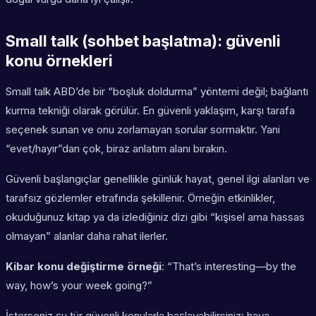
Small talk (sohbet başlatma): güvenli
konu örnekleri
Small talk ABD’de bir “boşluk doldurma” yöntemi değil; bağlantı
kurma tekniği olarak görülür. En güvenli yaklaşım, karşı tarafa
seçenek sunan ve onu zorlamayan sorular sormaktır. Yani
“evet/hayır”dan çok, biraz anlatım alanı bırakın.
Güvenli başlangıçlar genellikle günlük hayat, genel ilgi alanları ve
tarafsız gözlemler etrafında şekillenir. Örneğin etkinlikler,
okuduğunuz kitap ya da izlediğiniz dizi gibi “kişisel ama hassas
olmayan” alanlar daha rahat ilerler.
Kibar konu değiştirme örneği
: “That’s interesting—by the
way, how’s your week going?”
İsterseniz şu tür güvenli konularla başlayabilirsiniz: hava