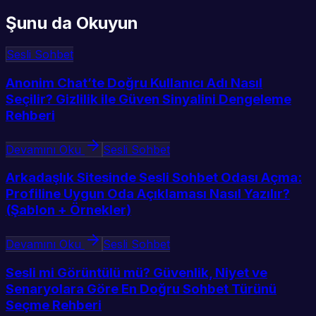
Şunu da Okuyun
Sesli Sohbet
Anonim Chat’te Doğru Kullanıcı Adı Nasıl
Seçilir? Gizlilik ile Güven Sinyalini Dengeleme
Rehberi
Devamını Oku
Sesli Sohbet
Arkadaşlık Sitesinde Sesli Sohbet Odası Açma:
Profiline Uygun Oda Açıklaması Nasıl Yazılır?
(Şablon + Örnekler)
Devamını Oku
Sesli Sohbet
Sesli mi Görüntülü mü? Güvenlik, Niyet ve
Senaryolara Göre En Doğru Sohbet Türünü
Seçme Rehberi