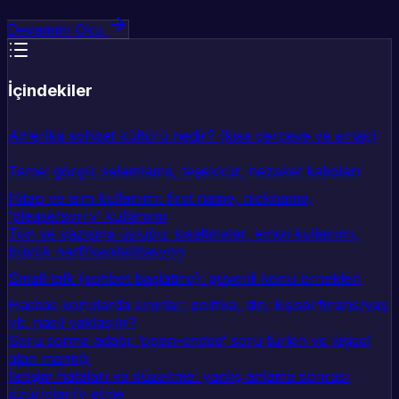
Devamını Oku
İçindekiler
Amerika sohbet kültürü nedir? (kısa çerçeve ve amaç)
Temel görgü: selamlama, teşekkür, nezaket kalıpları
Hitap ve isim kullanımı: first name, nickname,
‘please/sorry’ kullanımı
Ton ve yazışma üslubu: kısaltmalar, emoji kullanımı,
büyük harf/kapitalizasyon
Small talk (sohbet başlatma): güvenli konu örnekleri
Hassas konularda sınırlar: politika, din, kişisel finans/yaş
vb. nasıl yaklaşılır?
Soru sorma adabı: ‘open-ended’ soru türleri ve kişisel
alan mantığı
İletişim hataları ve düzeltme: yanlış anlama sonrası
özür/clarify etme