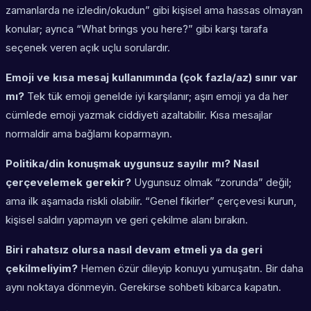
zamanlarda ne izledin/okudun” gibi kişisel ama hassas olmayan
konular; ayrıca “What brings you here?” gibi karşı tarafa
seçenek veren açık uçlu sorulardır.
Emoji ve kısa mesaj kullanımında (çok fazla/az) sınır var
mı?
Tek tük emoji genelde iyi karşılanır; aşırı emoji ya da her
cümlede emoji yazmak ciddiyeti azaltabilir. Kısa mesajlar
normaldir ama bağlamı koparmayın.
Politika/din konuşmak uygunsuz sayılır mı? Nasıl
çerçevelemek gerekir?
Uygunsuz olmak “zorunda” değil;
ama ilk aşamada riskli olabilir. “Genel fikirler” çerçevesi kurun,
kişisel saldırı yapmayın ve geri çekilme alanı bırakın.
Biri rahatsız olursa nasıl devam etmeli ya da geri
çekilmeliyim?
Hemen özür dileyip konuyu yumuşatın. Bir daha
aynı noktaya dönmeyin. Gerekirse sohbeti kibarca kapatın.