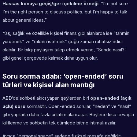
Hassas konuya geçiş/geri çekilme örneği
: “I’m not sure
I’m the right person to discuss politics, but I’m happy to talk
about general ideas.”
Yaş, sağlık ve özellikle kişisel finans gibi alanlarda ise “tahmin
yürütmek” ve “rakam istemek” çoğu zaman rahatsız edici
olabilir. Bir bilgi paylaşımı talep etmek yerine, “Sende nasıl?”
gibi genel çerçevede kalmak daha uygun olur.
Soru sorma adabı: ‘open-ended’ soru
türleri ve kişisel alan mantığı
ABD’de sohbeti akıcı yapan şeylerden biri
open-ended (açık
uçlu) soru
sormaktır. Open-ended sorular, “neden” ve “nasıl”
gibi yapılarla daha fazla anlatım alanı açar. Böylece kısa cevapla
kilitlenme ve sohbetin tek cümlede bitme ihtimali azalır.
Ayrıca “personal space” sadece fiziksel mesafe değildir;