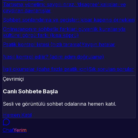
Tartışma yönetimi: saygılı itiraz, ‘disagree’ kalıpları ve
caydıran davranışlar
Sohbeti sonlandırma ve geçişler: kibar kapanış örnekleri
Online/anonim sohbetle farklar: güvenlik kurallarıyla
kültürel görgü farkı (kısa köprü)
Pratik kontrol listesi (hızlı tarama)
Yaygın hatalar
Nasıl kontrol edilir? (adım adım doğrulama)
İlgili okumalar (daha fazla pratik için)
Sık sorulan sorular
Çevrimiçi
Canlı Sohbete Başla
Sesli ve görüntülü sohbet odalarına hemen katıl.
Hemen Katıl
Chat
Yerim