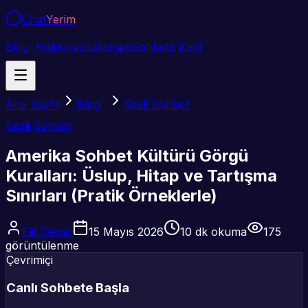
Chat
Yerim
Blog
Hakkımızda
İletişim
Sohbete Katıl
Ana Sayfa
Blog
Sesli Sohbet
Sesli Sohbet
Amerika Sohbet Kültürü Görgü
Kuralları: Üslup, Hitap ve Tartışma
Sınırları (Pratik Örneklerle)
Elif Demir
15 Mayıs 2026
10
dk okuma
175
görüntülenme
Çevrimiçi
Canlı Sohbete Başla