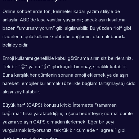
Online sohbetlerde ton, kelimeler kadar yazım stiliyle de
anlaşılır. ABD’de kısa yanıtlar yaygındır; ancak aşırı kısaltma
bazen “umursamıyorum” gibi algılanabilir. Bu yüzden “lol” gibi
ifadeleri ölçülü kullanın; sohbetin bağlamını okumak burada
belirleyicidir.
Emoji kullanımı genellikle kabul görür ama sınırı siz belirlersiniz.
Tek bir “🙂” ya da “👍” gibi küçük bir onay, sıcaklık katabilir.
Buna karşılık her cümlenin sonuna emoji eklemek ya da aşırı
hareketli emojiler kullanmak (özellikle bağlam tartışmaysa) ciddi
algıyı zayıflatabilir.
Büyük harf (CAPS) konusu kritik: İnternette “tamamen
bağırma” hissi yaratabildiği için şunu hedefleyin; normal cümle
yazımı ve aşırı CAPS olmadan ilerlemek. Eğer bir şeyi
vurgulamak istiyorsanız, tek tük bir cümlede “I agree!” gibi
doğal vurgu daha iyi çalışır.