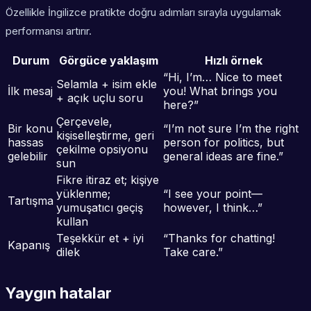
Özellikle İngilizce pratikte doğru adımları sırayla uygulamak
performansı artırır.
Durum
Görgüce yaklaşım
Hızlı örnek
“Hi, I’m… Nice to meet
Selamla + isim ekle
İlk mesaj
you! What brings you
+ açık uçlu soru
here?”
Çerçevele,
Bir konu
“I’m not sure I’m the right
kişiselleştirme, geri
hassas
person for politics, but
çekilme opsiyonu
gelebilir
general ideas are fine.”
sun
Fikre itiraz et; kişiye
yüklenme;
“I see your point—
Tartışma
yumuşatıcı geçiş
however, I think…”
kullan
Teşekkür et + iyi
“Thanks for chatting!
Kapanış
dilek
Take care.”
Yaygın hatalar