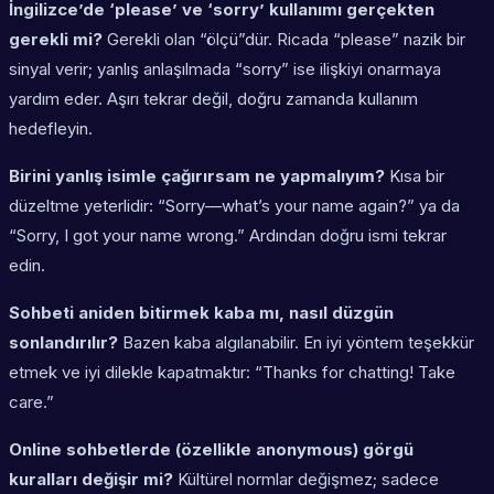
İngilizce’de ‘please’ ve ‘sorry’ kullanımı gerçekten
gerekli mi?
Gerekli olan “ölçü”dür. Ricada “please” nazik bir
sinyal verir; yanlış anlaşılmada “sorry” ise ilişkiyi onarmaya
yardım eder. Aşırı tekrar değil, doğru zamanda kullanım
hedefleyin.
Birini yanlış isimle çağırırsam ne yapmalıyım?
Kısa bir
düzeltme yeterlidir: “Sorry—what’s your name again?” ya da
“Sorry, I got your name wrong.” Ardından doğru ismi tekrar
edin.
Sohbeti aniden bitirmek kaba mı, nasıl düzgün
sonlandırılır?
Bazen kaba algılanabilir. En iyi yöntem teşekkür
etmek ve iyi dilekle kapatmaktır: “Thanks for chatting! Take
care.”
Online sohbetlerde (özellikle anonymous) görgü
kuralları değişir mi?
Kültürel normlar değişmez; sadece