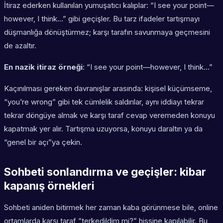
İtiraz ederken kullanılan yumuşatıcı kalıplar: “I see your point—
however, I think…” gibi geçişler. Bu tarz ifadeler tartışmayı
düşmanlığa dönüştürmez; karşı tarafın savunmaya geçmesini
de azaltır.
En nazik itiraz örneği
: “I see your point—however, I think…”
Kaçınılması gereken davranışlar arasında: kişisel küçümseme,
“you’re wrong” gibi tek cümlelik saldırılar, aynı iddiayı tekrar
tekrar döngüye almak ve karşı taraf cevap veremeden konuyu
kapatmak yer alır. Tartışma uzuyorsa, konuyu daraltın ya da
“genel bir açı”ya çekin.
Sohbeti sonlandırma ve geçişler: kibar
kapanış örnekleri
Sohbeti aniden bitirmek her zaman kaba görünmese bile, online
ortamlarda karşı taraf “terkedildim mi?” hissine kapılabilir. Bu