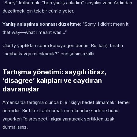
“Sorry” kullanmak, “ben yanlış anladım” sinyalini verir. Ardından
düzeltmek için tek bir cümle yeter.
Yanlış anlaşılma sonrası düzeltme
: “Sorry, I didn’t mean it
that way—what I meant was…”
Clarify yaptıktan sonra konuya geri dönün. Bu, karşı tarafın
“acaba kavga mı çıkacak?” endişesini azaltır.
Tartışma yönetimi: saygılı itiraz,
‘disagree’ kalıpları ve caydıran
davranışlar
Amerika’da tartışma olunca bile “kişiyi hedef almamak” temel
normdur. Bir fikre katılmamak mümkündür; sadece bunu
yaparken “disrespect” algısı yaratacak sertlikten uzak
durmalısınız.