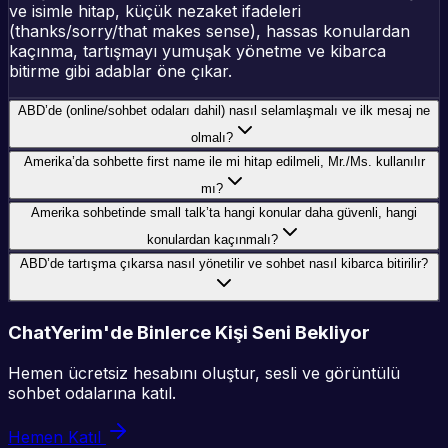
ve isimle hitap, küçük nezaket ifadeleri
(thanks/sorry/that makes sense), hassas konulardan
kaçınma, tartışmayı yumuşak yönetme ve kibarca
bitirme gibi adablar öne çıkar.
ABD’de (online/sohbet odaları dahil) nasıl selamlaşmalı ve ilk mesaj ne
olmalı?
Amerika’da sohbette first name ile mi hitap edilmeli, Mr./Ms. kullanılır
mı?
Amerika sohbetinde small talk’ta hangi konular daha güvenli, hangi
konulardan kaçınmalı?
ABD’de tartışma çıkarsa nasıl yönetilir ve sohbet nasıl kibarca bitirilir?
ChatYerim'de Binlerce Kişi Seni Bekliyor
Hemen ücretsiz hesabını oluştur, sesli ve görüntülü
sohbet odalarına katıl.
Hemen Katıl