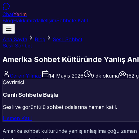
Chat
Yerim
Blog
Hakkımızda
İletişim
Sohbete Katıl
Ana Sayfa
Blog
Sesli Sohbet
Sesli Sohbet
Amerika Sohbet Kültüründe Yanlış Anl
Ceren Yılmaz
14 Mayıs 2026
9
dk okuma
162
g
Çevrimiçi
Canlı Sohbete Başla
Sesli ve görüntülü sohbet odalarına hemen katıl.
Hemen Katıl
Amerika sohbet kültüründe yanlış anlaşılma çoğu zaman niyet