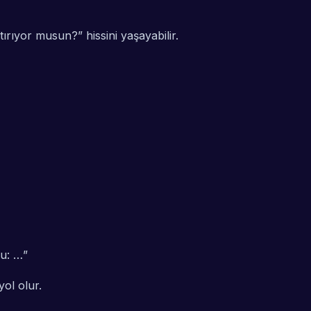
aştırıyor musun?” hissini yaşayabilir.
şu: …
”
ol olur.