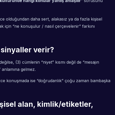
ültüründe hangi konular yanlış anlaşılır
” sorusunu
nce olduğundan daha sert, alakasız ya da fazla kişisel
k için “ne konuşulur / nasıl çerçevelenir” farkını
sinyaller verir?
eğilse, (3) cümlenin “niyet” kısmı değil de “mesajın
m” anlamına gelmez.
gilizce konuşmada ise “doğrudanlık” çoğu zaman bambaşka
isel alan, kimlik/etiketler,