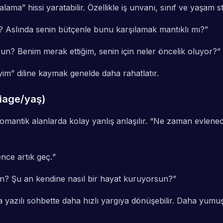
ma” hissi yaratabilir. Özellikle iş unvanı, sınıf ve yaşam sta
 Aslında senin bütçenle bunu karşılamak mantıklı mı?
”
un? Benim merak ettiğim, senin için neler öncelik oluyor?
”
yim” diline kaymak genelde daha rahatlatır.
rriage/yaş)
mantik alanlarda kolay yanlış anlaşılır. “Ne zaman evleneceks
nce artık geç.
”
un? Şu an kendine nasıl bir hayat kuruyorsun?
”
azılı sohbette daha hızlı yargıya dönüşebilir. Daha yumuşak