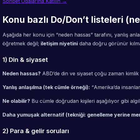
Sohbet Odalarına Katılın →
Konu bazlı Do/Don’t listeleri (n
Aşağıda her konu için “neden hassas” tarafını, yanlış anla
öğretmek değil;
iletişim niyetini
daha doğru görünür kılm
1) Din & siyaset
Neden hassas?
ABD’de din ve siyaset çoğu zaman kimlik v
Yanlış anlaşılma (tek cümle örneği):
“
Amerika’da insanlar
Ne olabilir?
Bu cümle doğrudan kişileri aşağılıyor gibi algıla
Daha yumuşak alternatif (tekniği: genelleme yerine me
2) Para & gelir soruları