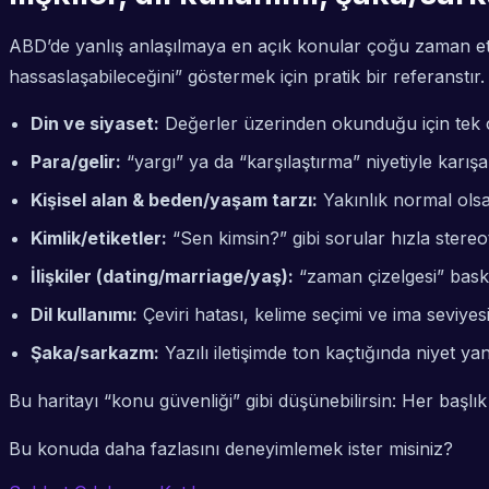
ABD’de yanlış anlaşılmaya en açık konular çoğu zaman etike
hassaslaşabileceğini” göstermek için pratik bir referanstır.
Din ve siyaset:
Değerler üzerinden okunduğu için tek cü
Para/gelir:
“yargı” ya da “karşılaştırma” niyetiyle karışab
Kişisel alan & beden/yaşam tarzı:
Yakınlık normal olsa b
Kimlik/etiketler:
“Sen kimsin?” gibi sorular hızla stereot
İlişkiler (dating/marriage/yaş):
“zaman çizelgesi” baskısı
Dil kullanımı:
Çeviri hatası, kelime seçimi ve ima seviyesi
Şaka/sarkazm:
Yazılı iletişimde ton kaçtığında niyet yanl
Bu haritayı “konu güvenliği” gibi düşünebilirsin: Her başlık
Bu konuda daha fazlasını deneyimlemek ister misiniz?