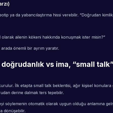
arzı)
p ya da yabancılaştırma hissi verebilir. “Doğrudan kimlik et
 olarak ailenin kökeni hakkında konuşmak ister misin?
”
arada önemli bir ayrım yaratır.
 doğrudanlık vs ima, “small talk” 
lur. İlk etapta small talk beklentisi, ağır kişisel konular
udan derine dalmak ters tepebilir.
i söylemenin otomatik olarak uygun olduğu anlamına gelmez. 
a dönüşebilir.