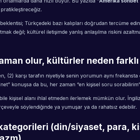
m ortamlarda daha hızlı büyür. Bu yazıda “
Amerika sohbet k
pratikleştireceğiz.
” beklentisi; Türkçedeki bazı kalıpları doğrudan tercüme edi
 değil; kültürel iletişimde yanlış anlaşılma riskini azaltma
aman olur, kültürler neden farklı 
, (2) karşı tarafın niyetiyle senin yorumun aynı frekansta d
“net” konuşsa da bu, her zaman “en kişisel soru sorabiliri
ile kişisel alanı ihlal etmeden ilerlemek mümkün olur. İn
rçeveyle söylendiğinde ya yumuşar ya da rahatsız edebilir.
ategorileri (din/siyaset, para, kiş
rkazm)