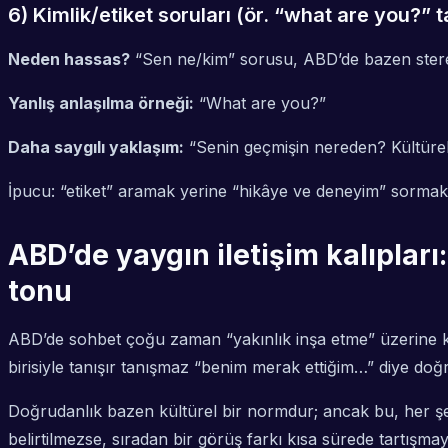
6) Kimlik/etiket soruları (ör. “what are you?” t
Neden hassas?
“Sen ne/kim” sorusu, ABD’de bazen stereoti
Yanlış anlaşılma örneği:
“
What are you?
”
Daha saygılı yaklaşım:
“
Senin geçmişin nereden? Kültürel
İpucu: “etiket” aramak yerine “hikâye ve deneyim” sormak 
ABD’de yaygın iletişim kalıpları:
tonu
ABD’de sohbet çoğu zaman “yakınlık inşa etme” üzerine kuru
birisiyle tanışır tanışmaz “benim merak ettiğim…” diye doğr
Doğrudanlık bazen kültürel bir normdur; ancak bu, her şey
belirtilmezse, sıradan bir görüş farkı kısa sürede tartışmay