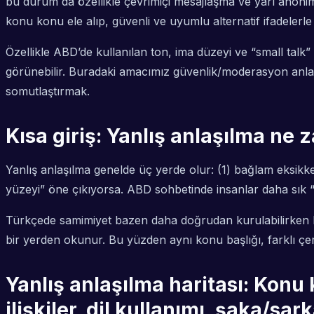
bu durum da özellikle çevrimiçi mesajlaşma ve yarı anoni
konu konu ele alıp, güvenli ve uyumlu alternatif ifadelerle 
Özellikle ABD’de kullanılan ton, ima düzeyi ve “small talk
görünebilir. Buradaki amacımız güvenlik/moderasyon anlatmak
somutlaştırmak.
Kısa giriş: Yanlış anlaşılma ne z
Yanlış anlaşılma genelde üç yerde olur: (1) bağlam eksikken
yüzeyi” öne çıkıyorsa. ABD sohbetinde insanlar daha sık 
Türkçede samimiyet bazen daha doğrudan kurulabilirken b
bir yerden okunur. Bu yüzden aynı konu başlığı, farklı çe
Yanlış anlaşılma haritası: Konu k
ilişkiler, dil kullanımı, şaka/sa