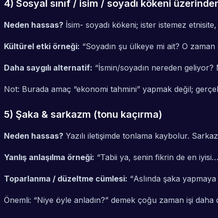
4) Sosyal sınıf / isim / soyadı kökeni üzerind
Neden hassas?
İsim- soyadı kökeni; ister istemez etnisite, s
Kültürel etki örneği:
“
Soyadın şu ülkeye mi ait? O zaman 
Daha saygılı alternatif:
“
İsmin/soyadın nereden geliyor? M
Not: Burada amaç “ekonomi tahmini” yapmak değil; gerçekt
5) Şaka & sarkazm (tonu kaçırma)
Neden hassas?
Yazılı iletişimde tonlama kaybolur. Sarkazm
Yanlış anlaşılma örneği:
“
Tabii ya, senin fikrin de en iyi
Toparlanma / düzeltme cümlesi:
“
Aslında şaka yapmaya 
Önemli: “Niye öyle anladın?” demek çoğu zaman işi daha da 