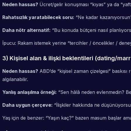
Neden hassas?
Ücret/gelir konuşması “kıyas” ya da “yaftala
Rahatsızlık yaratabilecek soru:
“
Ne kadar kazanıyorsun?
Daha nötr alternatif:
“
Bu konuda bütçeni nasıl planlıyors
İpucu: Rakam istemek yerine “tercihler / öncelikler / dene
3) Kişisel alan & ilişki beklentileri (dating/ma
Neden hassas?
ABD’de “kişisel zaman çizelgesi” baskısı ro
algılanabilir.
Yanlış anlaşılma örneği:
“
Sen hâlâ neden evlenmedin? Be
Daha uygun çerçeve:
“
İlişkiler hakkında ne düşünüyors
Yaş için de benzer: “Yaşın kaç?” bazen masum başlar ama y