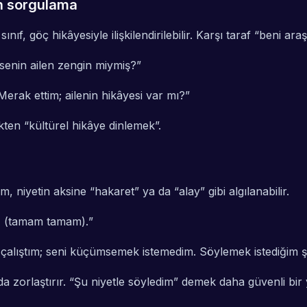
en sorgulama
ınıf, göç hikâyesiyle ilişkilendirilebilir. Karşı taraf “beni ar
senin ailen zengin miymiş?
”
erak ettim; ailenin hikâyesi var mı?
”
en “kültürel hikâye dinlemek”.
, niyetin aksine “hakaret” ya da “alay” gibi algılanabilir.
si… (tamam tamam).
”
çalıştım; seni küçümsemek istemedim. Söylemek istediğim 
zorlaştırır. “Şu niyetle söyledim” demek daha güvenli bir y