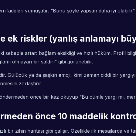
en ifadeleri yumuşatır: “Bunu şöyle yapsan daha iyi olabilir” 
 ek riskler (yanlış anlamayı büy
 sebeple artar: bağlam eksikliği ve hızlı hüküm. Profil bilgis
amı olmayan bir saldırı” gibi görünebilir.
eridir. Gülücük ya da şaşkın emoji, kimi zaman ciddi bir yarg
mesini zorlaştırır.
göndermeden önce bir kez okuyup “Bu cümle yargı mı, mer
 girmeden önce 10 maddelik kontr
zlı bir zihin haritası gibi çalışır. Özellikle ilk mesajlarda v