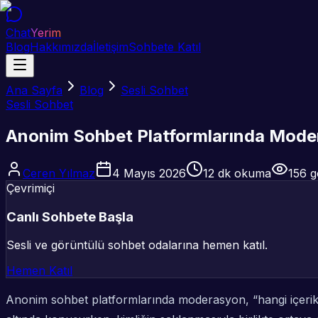
Chat
Yerim
Blog
Hakkımızda
İletişim
Sohbete Katıl
Ana Sayfa
Blog
Sesli Sohbet
Sesli Sohbet
Anonim Sohbet Platformlarında Modera
Ceren Yılmaz
4 Mayıs 2026
12
dk okuma
156
g
Çevrimiçi
Canlı Sohbete Başla
Sesli ve görüntülü sohbet odalarına hemen katıl.
Hemen Katıl
Anonim sohbet platformlarında moderasyon, “hangi içerik