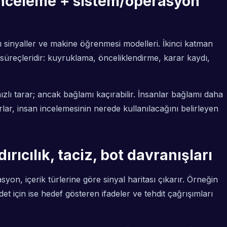
 inceleme + sistem/operasyon
lı sinyaller ve makine öğrenmesi modelleri. İkinci katman
 süreçleridir: kuyruklama, önceliklendirme, karar kaydı,
lı tarar; ancak bağlamı kaçırabilir. İnsanlar bağlamı daha
ar, insan incelemesinin nerede kullanılacağını belirleyen
dırıcılık, taciz, bot davranışları
n, içerik türlerine göre sinyal haritası çıkarır. Örneğin
t için ise hedef gösteren ifadeler ve tehdit çağrışımları