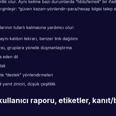
ritik olur. Aynı kelime bazı durumlarda “tıbbi/temsili” bir if
belirginleşir: “güven kazan–yönlendir–para/hesap bilgisi talep 
arının tutarlı kalmasına yardımcı olur:
nı kalıbın tekrarı, benzer link dağılımı
ağrısı, gruplara yönelik düşmanlaştırma
a eden dil
ali
hte “destek” yönlendirmeleri
anıt zinciri, düşük çeşitlilik
kullanıcı raporu, etiketler, kanı