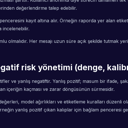
nizması şarttır. Kullanıcı anonimdi diye sürecin tamamen te
zerinden değerlendirme talep edebilir.
nceresini kayıt altına alır. Örneğin raporda yer alan etiketle
 incelenebilir.
uyumlu olmalıdır. Her mesajı uzun süre açık şekilde tutmak 
egatif risk yönetimi (denge, kal
er ve yanlış negatiftir. Yanlış pozitif; masum bir ifade, ş
 olan içeriğin kaçması ve zarar döngüsünün sürmesidir.
değerleri, model ağırlıkları ve etiketleme kuralları düzenli 
 Örneğin yanlış pozitif çıkan kalıplar için bağlam penceresi g