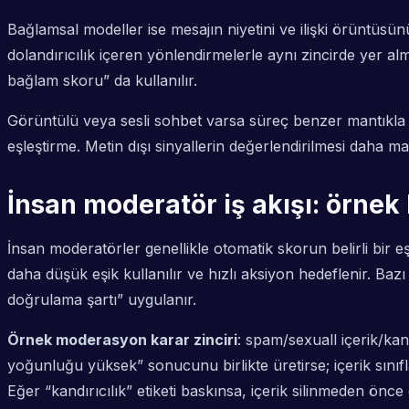
Bağlamsal modeller ise mesajın niyetini ve ilişki örüntüsün
dolandırıcılık içeren yönlendirmelerle aynı zincirde yer 
bağlam skoru” da kullanılır.
Görüntülü veya sesli sohbet varsa süreç benzer mantıkla i
eşleştirme. Metin dışı sinyallerin değerlendirilmesi daha ma
İnsan moderatör iş akışı: örnek 
İnsan moderatörler genellikle otomatik skorun belirli bir eşi
daha düşük eşik kullanılır ve hızlı aksiyon hedeflenir. Baz
doğrulama şartı” uygulanır.
Örnek moderasyon karar zinciri
: spam/sexuall içerik/kan
yoğunluğu yüksek” sonucunu birlikte üretirse; içerik sınıfla
Eğer “kandırıcılık” etiketi baskınsa, içerik silinmeden önc