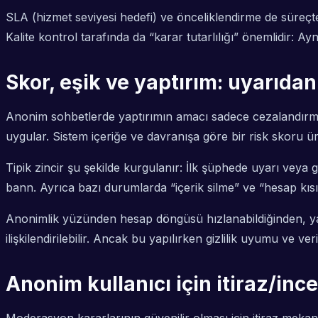
SLA (hizmet seviyesi hedefi) ve önceliklendirme de süreçte b
Kalite kontrol tarafında da “karar tutarlılığı” önemlidir: A
Skor, eşik ve yaptırım: uyarıdan
Anonim sohbetlerde yaptırımın amacı sadece cezalandırma
uygular. Sistem içeriğe ve davranışa göre bir risk skoru üret
Tipik zincir şu şekilde kurgulanır: İlk şüphede uyarı veya 
bann. Ayrıca bazı durumlarda “içerik silme” ve “hesap kısıt
Anonimlik yüzünden hesap döngüsü hızlanabildiğinden, ya
ilişkilendirilebilir. Ancak bu yapılırken gizlilik uyumu ve ve
Anonim kullanıcı için itiraz/inc