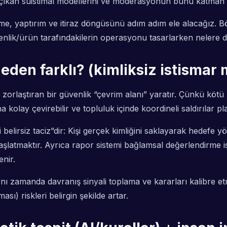
a çıkan suistimal modellerini ve moderasyonun bunu katman 
erme, yaptırım ve itiraz döngüsünü adım adım ele alacağız. 
ik/ürün tarafındakilerin operasyonu tasarlarken nelere dik
en farklı? (kimliksiz istismar m
orlaştıran bir güvenlik “çevrim alanı” yaratır. Çünkü kötü 
ay çevirebilir ve topluluk içinde koordineli saldırılar plan
belirsiz taciz”dir: Kişi gerçek kimliğini saklayarak hedefe y
şlatmaktır. Ayrıca rapor sistemi bağlamsal değerlendirme is
enir.
aynı zamanda
davranış sinyali
toplama ve kararları kalibre etm
sı) riskleri belirgin şekilde artar.