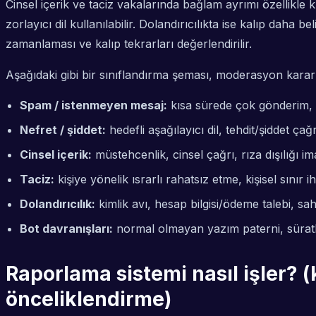
Cinsel içerik ve taciz vakalarında bağlam ayrımı özellikle k
zorlayıcı dil kullanılabilir. Dolandırıcılıkta ise kalıp daha 
zamanlaması ve kalıp tekrarları değerlendirilir.
Aşağıdaki gibi bir sınıflandırma şeması, moderasyon kararl
Spam / istenmeyen mesaj:
kısa sürede çok gönderim, ay
Nefret / şiddet:
hedefli aşağılayıcı dil, tehdit/şiddet ç
Cinsel içerik:
müstehcenlik, cinsel çağrı, rıza dışılığı im
Taciz:
kişiye yönelik ısrarlı rahatsız etme, kişisel sınır ihl
Dolandırıcılık:
kimlik avı, hesap bilgisi/ödeme talebi, sa
Bot davranışları:
normal olmayan yazım paterni, süratli y
Raporlama sistemi nasıl işler? (
önceliklendirme)