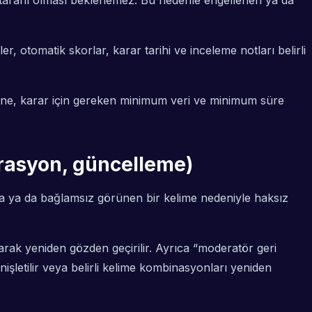
k taraflı olması beklenemez. Bu nedenle engellenen ya da
r, otomatik skorlar, karar tarihi ve inceleme notları belirli
yerine, karar için gereken minimum veri ve minimum süre
ibrasyon, güncelleme)
aka ya da bağlamsız görünen bir kelime nedeniyle haksız
olarak yeniden gözden geçirilir. Ayrıca “moderatör geri
enişletilir veya belirli kelime kombinasyonları yeniden