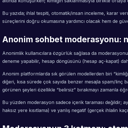
altında konuşurken; kimliğin saklanmasıyla birlikte ortay
Bu yazıda; ihlal tespiti, otomatik/insan inceleme, karar v
süreçlerini doğru okumasına yardımcı olacak hem de güvenl
Anonim sohbet moderasyonu: ned
Anonimlik kullanıcılara özgürlük sağlasa da moderasyonu z
deneme yapabilir, hesap döngüsünü (hesap aç-kapat) daha kol
Anonim platformlarda sık görülen modellerden biri “kimliği 
diğeri, kısa sürede çok sayıda benzer mesajla spam/linç ba
görünen şeyleri özellikle “belirsiz” bırakmayı zamanla öğr
Bu yüzden moderasyon sadece içerik taraması değildir; 
haksız yere kısıtlama) ve yanlış negatif (gerçek ihlalin kaçma