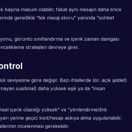
 tek başına masum olabilir; fakat aynı mesajın daha önce
erinde genellikle “tek mesaj skoru” yanında “sohbet
siyonu, görüntü sınıflandırma ve içerik zaman damgası
celikleme stratejileri devreye girer.
ontrol
sk seviyesine göre değişir. Bazı ihlallerde (ör. açık şiddet)
oynayan suistimal) daha yüksek eşik ya da “insan
insel içerik olasılığı yüksek” ve “yönlendirme/link
yarı yerine geçici kısıt/hesap askıya alma uygulanabilir.
llerinin incelenmesi gerekebilir.