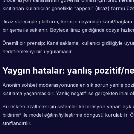
Moderasyon kararlarının güvenilir olması için itiraz meka
kısıtlanan kullanıcılar genellikle “appeal” (itiraz) formu ü
İtiraz sürecinde platform, kararın dayandığı kanıt/bağlam pe
bir şema ile saklanır. Böylece itiraz geldiğinde dosya hızlıca
Önemli bir prensip: Kanıt saklama, kullanıcı gizliliğiyle 
hedeflemek iyi bir uygulamadır.
Yaygın hatalar: yanlış pozitif/n
Anonim sohbet moderasyonunda en sık sorun yanlış pozitifl
kısıtlama yaşanmasıdır. Yanlış negatif ise gerçekten ihlal
Bu riskleri azaltmak için sistemler kalibrasyon yapar: eşik 
bildirimi” ile model eğitimi/iyileştirme döngüsü kurulabilir.
sınıflandırılır.