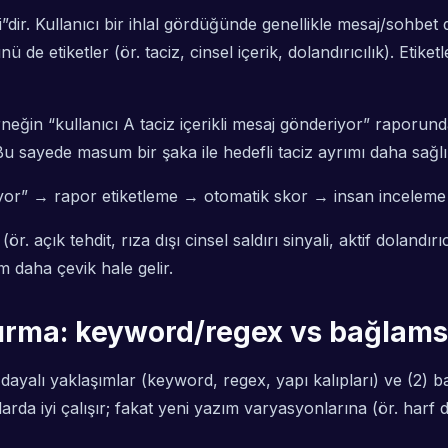
ir. Kullanıcı bir ihlal gördüğünde genellikle mesaj/sohbet
 de etiketler (ör. taciz, cinsel içerik, dolandırıcılık). Eti
neğin “kullanıcı A taciz içerikli mesaj gönderiyor” raporund
. Bu sayede masum bir şaka ile hedefli taciz ayrımı daha sağlıkl
eriyor” → rapor etiketleme → otomatik skor → insan inceleme
(ör. açık tehdit, rıza dışı cinsel saldırı sinyali, aktif doland
m daha çevik hale gelir.
dırma: keyword/regex vs bağlams
la dayalı yaklaşımlar (keyword, regex, yapı kalıpları) ve (2)
plarda iyi çalışır; fakat yeni yazım varyasyonlarına (ör. harf