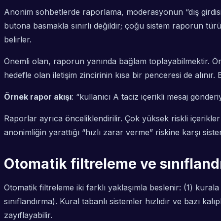
Anonim sohbetlerde raporlama, moderasyonun “dış girdisi”d
butona basmakla sınırlı değildir; çoğu sistem raporun türünü
belirler.
Önemli olan, raporun yanında
bağlam
toplayabilmektir. Ör
hedefle olan iletişim zincirinin kısa bir penceresi de alınır
Örnek rapor akışı
: “kullanıcı A taciz içerikli mesaj gönd
Raporlar ayrıca önceliklendirilir. Çok yüksek riskli içerikler 
anonimliğin yarattığı “hızlı zarar verme” riskine karşı siste
Otomatik filtreleme ve sınıflan
Otomatik filtreleme iki farklı yaklaşımla beslenir: (1) kura
sınıflandırma). Kural tabanlı sistemler hızlıdır ve bazı kalı
zayıflayabilir.