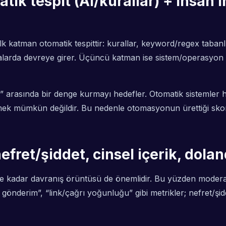
ik tespit (AI/kurallar) + insan
İlk katman otomatik tespittir: kurallar, keyword/regex taban
vakalarda devreye girer. Üçüncü katman ise sistem/operasyon
 arasında bir denge kurmayı hedefler. Otomatik sistemler hız
mek mümkün değildir. Bu nedenle otomasyonun ürettiği skorl
nefret/şiddet, cinsel içerik, dolan
e kadar davranış örüntüsü de önemlidir. Bu yüzden moderasyo
önderim”, “link/çağrı yoğunluğu” gibi metrikler; nefret/şidde