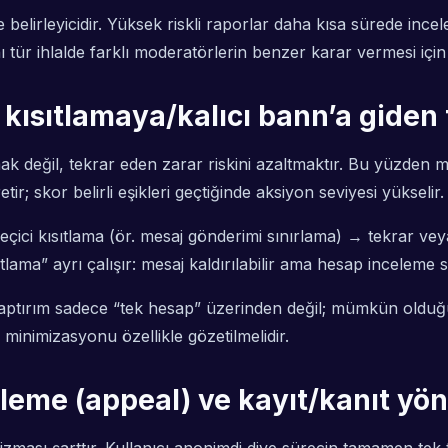
elirleyicidir. Yüksek riskli raporlar daha kısa sürede incele
ynı tür ihlalde farklı moderatörlerin benzer karar vermesi içi
 kısıtlamaya/kalıcı bann’a giden t
k değil, tekrar eden zarar riskini azaltmaktır. Bu yüzden
ir; skor belirli eşikleri geçtiğinde aksiyon seviyesi yükselir.
geçici kısıtlama (ör. mesaj gönderimi sınırlama) → tekrar vey
lama” ayrı çalışır: mesaj kaldırılabilir ama hesap inceleme s
ptırım sadece “tek hesap” üzerinden değil; mümkün olduğu 
ri minimizasyonu özellikle gözetilmelidir.
eleme (appeal) ve kayıt/kanıt yö