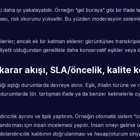
ü daha iyi yakalayabilir. Örneğin “gel buraya” gibi bir ifade
alması, risk skorunu yükseltir. Bu yüzden moderasyon sisteml
lerler; ancak ek bir katman eklenir: görüntü/ses transkrip
liyetli olduğundan genellikle daha konservatif eşikler veya ön
karar akışı, SLA/öncelik, kalite k
ği aştığı durumlarda devreye alınır. Eşik, ihlalin türüne ve ri
ı durumlarda (ör. tartışmalı ifade ya da benzer kelimelerle 
dırıcılık ayrımı ve tipik yaptırım. Örneğin otomatik sistem “c
ndırması için insan incelemesi yapılır. İnsan onayı gelirse u
e dolandırıcılık kalıbının doğrulanması ve hesap/oturum sinya