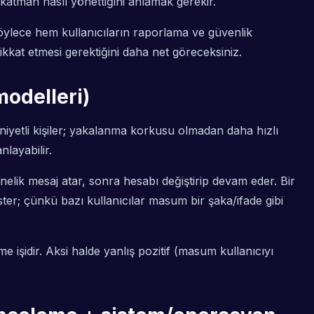
katman nasıl yönettiğini anlamak gerekir.
Böylece hem kullanıcıların raporlama ve güvenlik
kat etmesi gerektiğini daha net göreceksiniz.
odelleri)
niyetli kişiler; yakalanma korkusu olmadan daha hızlı
layabilir.
önelik mesaj atar, sonra hesabı değiştirip devam eder. Bir
ter; çünkü bazı kullanıcılar masum bir şaka/ifade gibi
e işidir. Aksi halde yanlış pozitif (masum kullanıcıyı