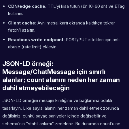
CDN/edge cache:
TTL’yi kısa tutun (ör. 10-60 sn) ve ETag
kullanın.
Client cache:
Aynı mesaj kartı ekranda kaldıkça tekrar
fetch’i azaltın.
Reactions write endpoint:
POST/PUT istekleri için anti-
abuse (rate limit) ekleyin.
JSON-LD örneği:
Message/ChatMessage için sınırlı
alanlar; count alanını neden her zaman
dahil etmeyebileceğin
JSON-LD örneğini mesajın kimliğine ve bağlamına odaklı
tasarlayın. Like sayısı alanını her zaman dahil etmek zorunda
değilsiniz; çünkü sayaç saniyeler içinde değişebilir ve
schema’nın “stabil anlamı” zedelenir. Bu durumda count’u
ne