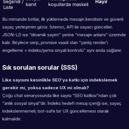
beğendi /
Hayır
kanıt
koşullarda maskeli
Liste
Bu mimaride botlar, ilk yüklemede mesajin kendisini ve güvenli
sayaç yerleşimini görür. İstemci, API ile sayacı günceller.
JSON-LD ise “dinamik sayım” yerine “mesajın anlamı” üzerinde
kalır. Böylece serp_promise vaadi olan “yanlış render’ı
engelleme + indeks/şema sinyali kontrolü” aynı anda sağlanır.
Sık sorulan sorular (SSS)
Like sayısını kesinlikle SEO’ya katkı için indekslemek
gerekir mi, yoksa sadece UX mi olmalı?
Çoğu chat senaryosunda like sayısı “SEO katkısı”ndan çok
“anlık sosyal sinyal”dir. İndeks hedefi mesaj içeriği ise, sayaç
indekslenmemeli; bot-safe bir UX güncellemesi olarak
kalmalıdır.