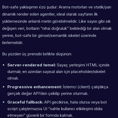
Bot-safe yaklaşımın özü şudur: Arama motorları ve statik/yarı
dinamik render eden agentler, ideal olarak sayfanın ilk
yüklemesinde anlamlı metin görebilmelidir. Like sayısı gibi sık
değişen veri, botların “nihai doğruluk” beklediği bir alan olmak
yerine, bot-safe bir görsel/semantik iskelet üzerinde
ilerlemelidir.
Bu yüzden üç prensibi birlikte düşünün:
Server-rendered temel:
Sayaç yerleşimi HTML içinde
durmalı; en azından sayısal alan için placeholder/iskelet
olmalı.
Progressive enhancement:
İstemci (client) çalıştıkça
gerçek değer API’den çekilip yerine oturmalı.
Graceful fallback:
API gecikirse, hata olursa veya bot
script çalıştırmazsa UI “sahte kullanıcı etkileşimi iddia
etmeyen” güvenli bir formda kalmalı.