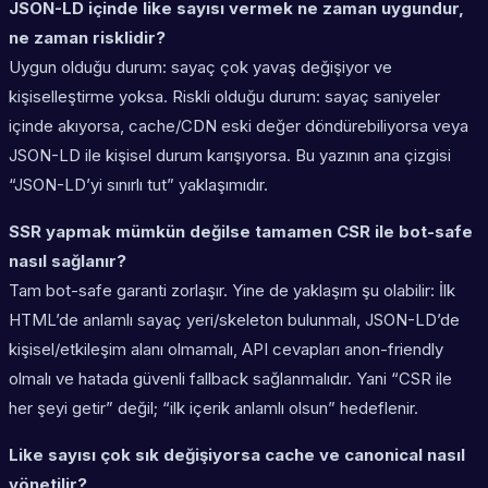
JSON-LD içinde like sayısı vermek ne zaman uygundur,
ne zaman risklidir?
Uygun olduğu durum: sayaç çok yavaş değişiyor ve
kişiselleştirme yoksa. Riskli olduğu durum: sayaç saniyeler
içinde akıyorsa, cache/CDN eski değer döndürebiliyorsa veya
JSON-LD ile kişisel durum karışıyorsa. Bu yazının ana çizgisi
“JSON-LD’yi sınırlı tut” yaklaşımıdır.
SSR yapmak mümkün değilse tamamen CSR ile bot-safe
nasıl sağlanır?
Tam bot-safe garanti zorlaşır. Yine de yaklaşım şu olabilir: İlk
HTML’de anlamlı sayaç yeri/skeleton bulunmalı, JSON-LD’de
kişisel/etkileşim alanı olmamalı, API cevapları anon-friendly
olmalı ve hatada güvenli fallback sağlanmalıdır. Yani “CSR ile
her şeyi getir” değil; “ilk içerik anlamlı olsun” hedeflenir.
Like sayısı çok sık değişiyorsa cache ve canonical nasıl
yönetilir?