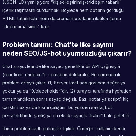
(JSON-LD) yanlış yere “kişiselleştirilmiş/etkileşim tabanlı”
içerik taşımasını durdurmak. Böylece hem botların gördüğü
HTML tutarlı kalır, hem de arama motorlarına iletilen şema
“doğru ama sınırlı” kalır.
Problem tanımı: Chat’te like sayımı
neden SEO/JS-bot uyumsuzluğu çıkarır?
Chat arayüzlerinde like sayacı genellikle bir API çağrısıyla
(reactions endpoint’i) sonradan doldurulur. Bu durumda iki
problem ortaya çıkar: (1) Server tarafında görünen değer ya
yoktur ya da “0/placeholder”dır, (2) tarayıcı tarafında hydration
tamamlandıktan sonra sayaç değişir. Bazı botlar ya script’i hiç
çalıştırmaz ya da kısmi çalıştırır; bu yüzden sayfa, bot
perspektifinde yanlış ya da eksik sayaçla “kalıcı” hale gelebilir.
İkinci problem auth gating ile ilgilidir. Örneğin “kullanıcı kendi