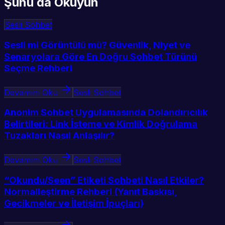
Şunu da Okuyun
Sesli Sohbet
Sesli mi Görüntülü mü? Güvenlik, Niyet ve
Senaryolara Göre En Doğru Sohbet Türünü
Seçme Rehberi
Devamını Oku
Sesli Sohbet
Anonim Sohbet Uygulamasında Dolandırıcılık
Belirtileri: Link İsteme ve Kimlik Doğrulama
Tuzakları Nasıl Anlaşılır?
Devamını Oku
Sesli Sohbet
“Okundu/Seen” Etiketi Sohbeti Nasıl Etkiler?
Normalleştirme Rehberi (Yanıt Baskısı,
Gecikmeler ve İletişim İpuçları)