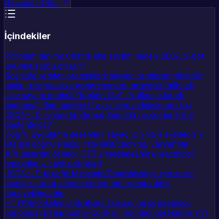
Devamını Oku
İçindekiler
Problem tanımı: Chat’te like sayımı neden SEO/JS-bot
uyumsuzluğu çıkarır?
Bot-safe render prensipleri: server-rendered görünür
metin, progressive enhancement, graceful fallback
Like sayımı modeli: “toplam like”, “kullanıcı kendi
beğenisi”, “kim beğendi” ayrımı ve indeksleme riski
JSON-LD ile sınırlandırma: Şemada ne gösterilir/ne
gösterilmez?
Doğru uygulama desenleri: sayaç için SSR skeleton +
istemci doğrulaması, rate limit/caching, varyantlar
API tasarımı örneği: GET /messages/{id}/reactions?
type=like + cache süreleri
JSON-LD örneği: Message/ChatMessage için sınırlı
alanlar; count alanını neden her zaman dahil
etmeyebileceğin
HTTP/indeksleme stratejisi: like sayımı değiştiğinde
canonical/ETag/cache-Control; noindex gerekebilir mi?