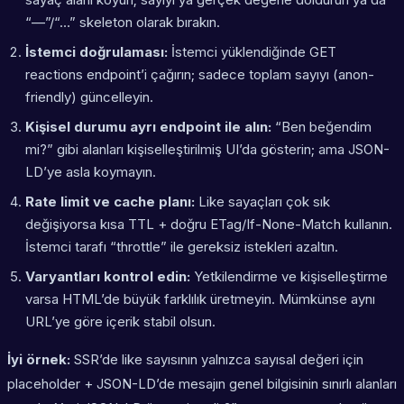
“—”/“…” skeleton olarak bırakın.
İstemci doğrulaması:
İstemci yüklendiğinde GET
reactions endpoint’i çağırın; sadece toplam sayıyı (anon-
friendly) güncelleyin.
Kişisel durumu ayrı endpoint ile alın:
“Ben beğendim
mi?” gibi alanları kişiselleştirilmiş UI’da gösterin; ama JSON-
LD’ye asla koymayın.
Rate limit ve cache planı:
Like sayaçları çok sık
değişiyorsa kısa TTL + doğru ETag/If-None-Match kullanın.
İstemci tarafı “throttle” ile gereksiz istekleri azaltın.
Varyantları kontrol edin:
Yetkilendirme ve kişiselleştirme
varsa HTML’de büyük farklılık üretmeyin. Mümkünse aynı
URL’ye göre içerik stabil olsun.
İyi örnek:
SSR’de like sayısının yalnızca sayısal değeri için
placeholder + JSON-LD’de mesajın genel bilgisinin sınırlı alanları