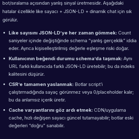
bot/sıralama açısından yanlış sinyal üretmesidir. Aşağıdaki
hatalar özellikle like sayacı + JSON-LD + dinamik chat için sık
görülür.
Like sayısını JSON-LD’ye her zaman gömmek:
Count
saniyeler içinde değiştiğinde schema “yanlış gerçeklik” iddia
eder. Ayrıca kişiselleştirilmiş değerle eşleşme riski doğar.
Kullanıcının beğendi durumu schema’da taşımak:
Aynı
URL farklı kullanıcıda farklı JSON-LD üretebilir; bu da indeks
kalitesini düşürür.
CSR’e tamamen yaslanmak:
Botlar script’i
çalıştırmadığında sayaç görünmez veya 0/placeholder kalır;
bu da anlamsız içerik üretir.
Cache varyantlarını göz ardı etmek:
CDN/uygulama
cache, hızlı değişen sayacı güncel tutamayabilir; botlar eski
değerleri “doğru” sanabilir.