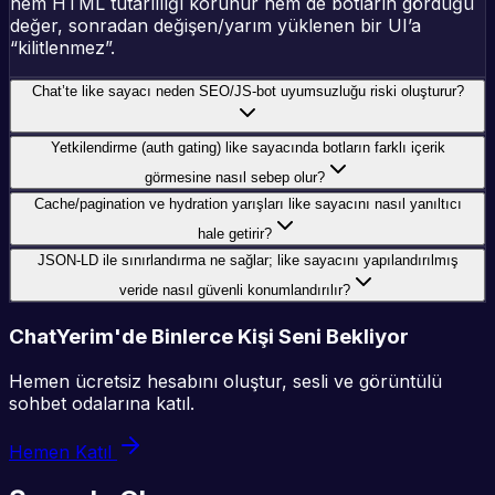
hem HTML tutarlılığı korunur hem de botların gördüğü
değer, sonradan değişen/yarım yüklenen bir UI’a
“kilitlenmez”.
Chat’te like sayacı neden SEO/JS-bot uyumsuzluğu riski oluşturur?
Yetkilendirme (auth gating) like sayacında botların farklı içerik
görmesine nasıl sebep olur?
Cache/pagination ve hydration yarışları like sayacını nasıl yanıltıcı
hale getirir?
JSON-LD ile sınırlandırma ne sağlar; like sayacını yapılandırılmış
veride nasıl güvenli konumlandırılır?
ChatYerim'de Binlerce Kişi Seni Bekliyor
Hemen ücretsiz hesabını oluştur, sesli ve görüntülü
sohbet odalarına katıl.
Hemen Katıl