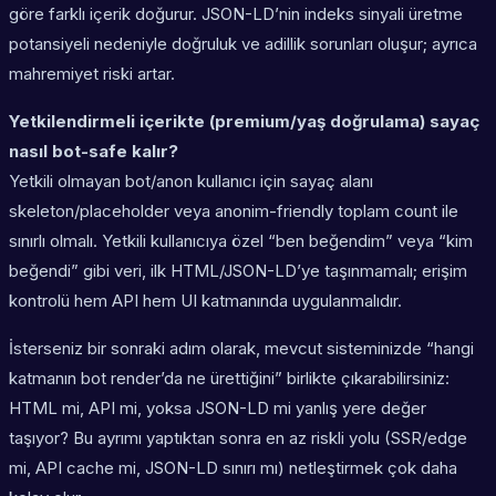
göre farklı içerik doğurur. JSON-LD’nin indeks sinyali üretme
potansiyeli nedeniyle doğruluk ve adillik sorunları oluşur; ayrıca
mahremiyet riski artar.
Yetkilendirmeli içerikte (premium/yaş doğrulama) sayaç
nasıl bot-safe kalır?
Yetkili olmayan bot/anon kullanıcı için sayaç alanı
skeleton/placeholder veya anonim-friendly toplam count ile
sınırlı olmalı. Yetkili kullanıcıya özel “ben beğendim” veya “kim
beğendi” gibi veri, ilk HTML/JSON-LD’ye taşınmamalı; erişim
kontrolü hem API hem UI katmanında uygulanmalıdır.
İsterseniz bir sonraki adım olarak, mevcut sisteminizde “hangi
katmanın bot render’da ne ürettiğini” birlikte çıkarabilirsiniz:
HTML mi, API mi, yoksa JSON-LD mi yanlış yere değer
taşıyor? Bu ayrımı yaptıktan sonra en az riskli yolu (SSR/edge
mi, API cache mi, JSON-LD sınırı mı) netleştirmek çok daha