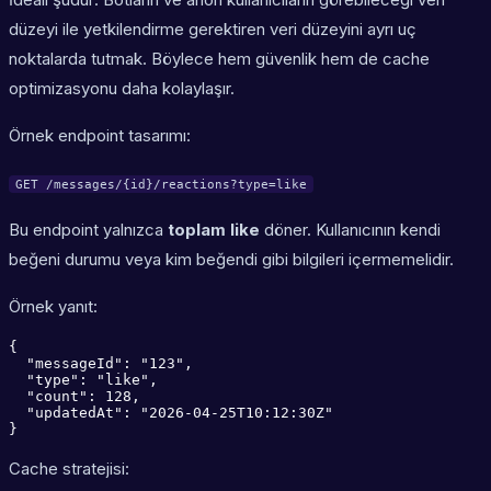
düzeyi ile yetkilendirme gerektiren veri düzeyini ayrı uç
noktalarda tutmak. Böylece hem güvenlik hem de cache
optimizasyonu daha kolaylaşır.
Örnek endpoint tasarımı:
GET /messages/{id}/reactions?type=like
Bu endpoint yalnızca
toplam like
döner. Kullanıcının kendi
beğeni durumu veya kim beğendi gibi bilgileri içermemelidir.
Örnek yanıt:
{

  "messageId": "123",

  "type": "like",

  "count": 128,

  "updatedAt": "2026-04-25T10:12:30Z"

}
Cache stratejisi: