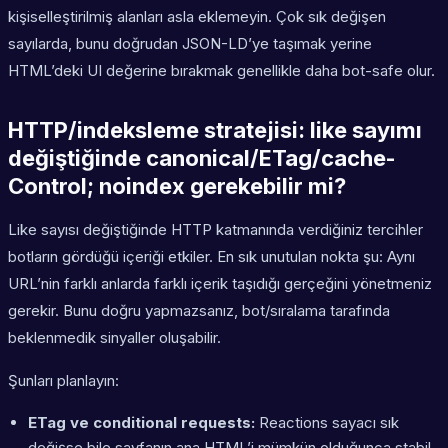
kişiselleştirilmiş alanları asla eklemeyin. Çok sık değişen
sayılarda, bunu doğrudan JSON-LD’ye taşımak yerine
HTML’deki UI değerine bırakmak genellikle daha bot-safe olur.
HTTP/indeksleme stratejisi: like sayımı
değiştiğinde canonical/ETag/cache-
Control; noindex gerekebilir mi?
Like sayısı değiştiğinde HTTP katmanında verdiğiniz tercihler
botların gördüğü içeriği etkiler. En sık unutulan nokta şu: Aynı
URL’nin farklı anlarda farklı içerik taşıdığı gerçeğini yönetmeniz
gerekir. Bunu doğru yapmazsanız, bot/sıralama tarafında
beklenmedik sinyaller oluşabilir.
Şunları planlayın:
ETag ve conditional requests:
Reactions sayacı sık
değişse bile sayfanın ana HTML’i mümkün olduğunca stabil