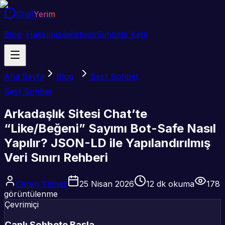
Chat
Yerim
Blog
Hakkımızda
İletişim
Sohbete Katıl
Ana Sayfa
Blog
Sesli Sohbet
Sesli Sohbet
Arkadaşlık Sitesi Chat’te
“Like/Beğeni” Sayımı Bot-Safe Nasıl
Yapılır? JSON-LD ile Yapılandırılmış
Veri Sınırı Rehberi
Ceren Yılmaz
25 Nisan 2026
12
dk okuma
178
görüntülenme
Çevrimiçi
Canlı Sohbete Başla