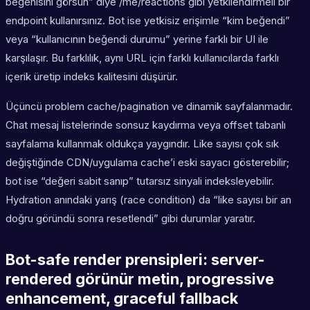
beğenisini görsün” diye /me/reactions gibi yetkilendirmeli bir
endpoint kullanırsınız. Bot ise yetkisiz erişimle “kim beğendi”
veya “kullanıcının beğendi durumu” yerine farklı bir UI ile
karşılaşır. Bu farklılık, aynı URL için farklı kullanıcılarda farklı
içerik üretip indeks kalitesini düşürür.
Üçüncü problem cache/pagination ve dinamik sayfalanmadır.
Chat mesaj listelerinde sonsuz kaydırma veya offset tabanlı
sayfalama kullanmak oldukça yaygındır. Like sayısı çok sık
değiştiğinde CDN/uygulama cache’i eski sayacı gösterebilir;
bot ise “değeri sabit sanıp” tutarsız sinyali indeksleyebilir.
Hydration anındaki yarış (race condition) da “like sayısı bir an
doğru göründü sonra resetlendi” gibi durumlar yaratır.
Bot-safe render prensipleri: server-
rendered görünür metin, progressive
enhancement, graceful fallback