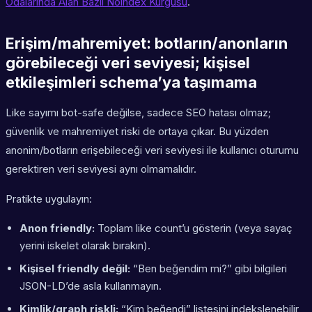
Odalarında Alan Bazlı Noindex Kurgusu
.
Erişim/mahremiyet: botların/anonların
görebileceği veri seviyesi; kişisel
etkileşimleri schema’ya taşımama
Like sayımı bot-safe değilse, sadece SEO hatası olmaz;
güvenlik ve mahremiyet riski de ortaya çıkar. Bu yüzden
anonim/botların erişebileceği veri seviyesi ile kullanıcı oturumu
gerektiren veri seviyesi aynı olmamalıdır.
Pratikte uygulayın:
Anon friendly:
Toplam like count’u gösterin (veya sayaç
yerini iskelet olarak bırakın).
Kişisel friendly değil:
“Ben beğendim mi?” gibi bilgileri
JSON-LD’de asla kullanmayın.
Kimlik/graph riskli:
“Kim beğendi” listesini indekslenebilir