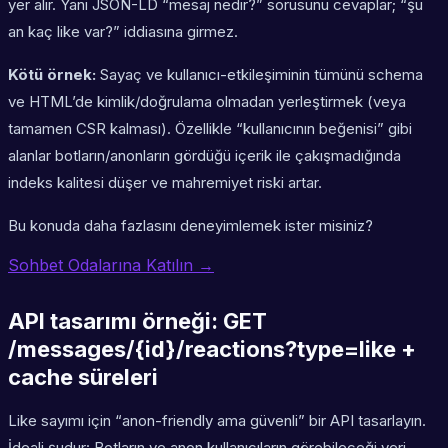
yer alır. Yani JSON-LD “mesaj nedir?” sorusunu cevaplar; “şu
an kaç like var?” iddiasına girmez.
Kötü örnek:
Sayaç ve kullanıcı-etkileşiminin tümünü schema
ve HTML’de kimlik/doğrulama olmadan yerleştirmek (veya
tamamen CSR kalması). Özellikle “kullanıcının beğenisi” gibi
alanlar botların/anonların gördüğü içerik ile çakışmadığında
indeks kalitesi düşer ve mahremiyet riski artar.
Bu konuda daha fazlasını deneyimlemek ister misiniz?
Sohbet Odalarına Katılın →
API tasarımı örneği: GET
/messages/{id}/reactions?type=like +
cache süreleri
Like sayımı için “anon-friendly ama güvenli” bir API tasarlayın.
İdeali şudur: Botların ve anon kullanıcıların görebileceği veri