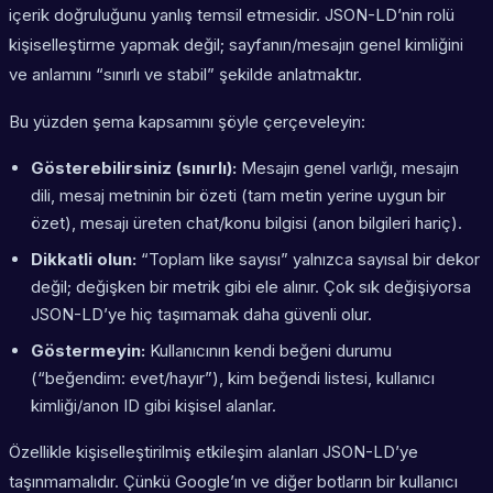
içerik doğruluğunu yanlış temsil etmesidir. JSON-LD’nin rolü
kişiselleştirme yapmak değil; sayfanın/mesajın genel kimliğini
ve anlamını “sınırlı ve stabil” şekilde anlatmaktır.
Bu yüzden şema kapsamını şöyle çerçeveleyin:
Gösterebilirsiniz (sınırlı):
Mesajın genel varlığı, mesajın
dili, mesaj metninin bir özeti (tam metin yerine uygun bir
özet), mesajı üreten chat/konu bilgisi (anon bilgileri hariç).
Dikkatli olun:
“Toplam like sayısı” yalnızca sayısal bir dekor
değil; değişken bir metrik gibi ele alınır. Çok sık değişiyorsa
JSON-LD’ye hiç taşımamak daha güvenli olur.
Göstermeyin:
Kullanıcının kendi beğeni durumu
(“beğendim: evet/hayır”), kim beğendi listesi, kullanıcı
kimliği/anon ID gibi kişisel alanlar.
Özellikle
kişiselleştirilmiş etkileşim alanları
JSON-LD’ye
taşınmamalıdır. Çünkü Google’ın ve diğer botların bir kullanıcı