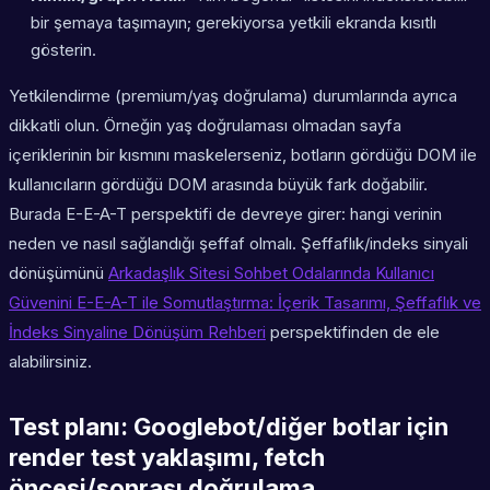
bir şemaya taşımayın; gerekiyorsa yetkili ekranda kısıtlı
gösterin.
Yetkilendirme (premium/yaş doğrulama) durumlarında ayrıca
dikkatli olun. Örneğin yaş doğrulaması olmadan sayfa
içeriklerinin bir kısmını maskelerseniz, botların gördüğü DOM ile
kullanıcıların gördüğü DOM arasında büyük fark doğabilir.
Burada E-E-A-T perspektifi de devreye girer: hangi verinin
neden ve nasıl sağlandığı şeffaf olmalı. Şeffaflık/indeks sinyali
dönüşümünü
Arkadaşlık Sitesi Sohbet Odalarında Kullanıcı
Güvenini E-E-A-T ile Somutlaştırma: İçerik Tasarımı, Şeffaflık ve
İndeks Sinyaline Dönüşüm Rehberi
perspektifinden de ele
alabilirsiniz.
Test planı: Googlebot/diğer botlar için
render test yaklaşımı, fetch
öncesi/sonrası doğrulama