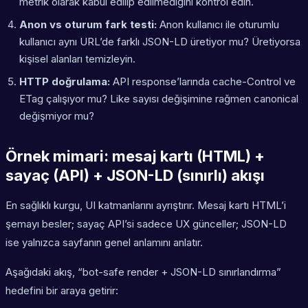
metrik olarak kabul edilip edilmediğini kontrol edin.
Anon vs oturum fark testi:
Anon kullanıcı ile oturumlu
kullanıcı aynı URL’de farklı JSON-LD üretiyor mu? Üretiyorsa
kişisel alanları temizleyin.
HTTP doğrulama:
API response’larında cache-Control ve
ETag çalışıyor mu? Like sayısı değişimine rağmen canonical
değişmiyor mu?
Örnek mimari: mesaj kartı (HTML) +
sayaç (API) + JSON-LD (sınırlı) akışı
En sağlıklı kurgu, UI katmanlarını ayrıştırır. Mesaj kartı HTML’i
şemayı besler; sayaç API’si sadece UX günceller; JSON-LD
ise yalnızca sayfanın genel anlamını anlatır.
Aşağıdaki akış, “bot-safe render + JSON-LD sınırlandırma”
hedefini bir araya getirir: