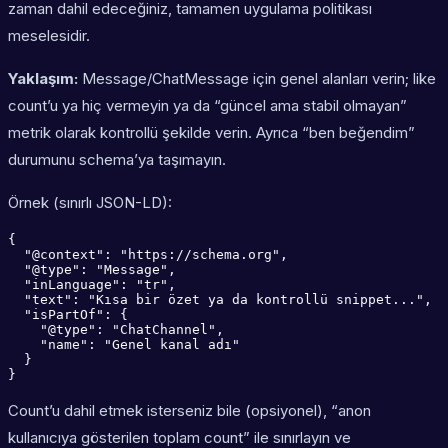
zaman
dahil edeceğiniz, tamamen uygulama politikası
meselesidir.
Yaklaşım:
Message/ChatMessage için genel alanları verin; like
count’u ya hiç vermeyin ya da “güncel ama stabil olmayan”
metrik olarak kontrollü şekilde verin. Ayrıca “ben beğendim”
durumunu schema’ya taşımayın.
Örnek (sınırlı JSON-LD):
{

  "@context": "https://schema.org",

  "@type": "Message",

  "inLanguage": "tr",

  "text": "Kısa bir özet ya da kontrollü snippet...",

  "isPartOf": {

    "@type": "ChatChannel",

    "name": "Genel kanal adı"

  }

}
Count’u dahil etmek isterseniz bile (opsiyonel), “anon
kullanıcıya gösterilen toplam count” ile sınırlayın ve