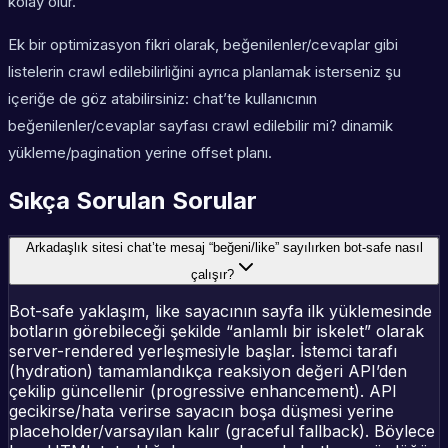
kolay olur.
Ek bir optimizasyon fikri olarak, beğenilenler/cevaplar gibi
listelerin crawl edilebilirliğini ayrıca planlamak isterseniz şu
içeriğe de göz atabilirsiniz: chat’te kullanıcının
beğenilenler/cevaplar sayfası crawl edilebilir mi? dinamik
yükleme/pagination yerine offset planı.
Sıkça Sorulan Sorular
Arkadaşlık sitesi chat’te mesaj “beğeni/like” sayılırken bot-safe nasıl
çalışır?
Bot-safe yaklaşım, like sayacının sayfa ilk yüklemesinde
botların görebileceği şekilde “anlamlı bir iskelet” olarak
server-rendered yerleşmesiyle başlar. İstemci tarafı
(hydration) tamamlandıkça reaksiyon değeri API’den
çekilip güncellenir (progressive enhancement). API
gecikirse/hata verirse sayacın boşa düşmesi yerine
placeholder/varsayılan kalır (graceful fallback). Böylece