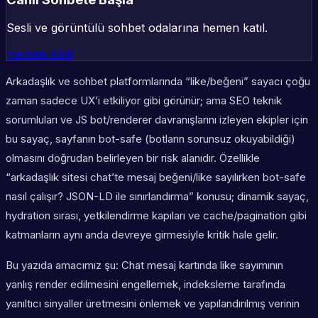
Sesli ve görüntülü sohbet odalarına hemen katıl.
Hemen Katıl
Arkadaşlık ve sohbet platformlarında “like/beğeni” sayacı çoğu
zaman sadece UX’i etkiliyor gibi görünür; ama SEO teknik
sorumluları ve JS bot/renderer davranışlarını izleyen ekipler için
bu sayaç, sayfanın bot-safe (botların sorunsuz okuyabildiği)
olmasını doğrudan belirleyen bir risk alanıdır. Özellikle
“arkadaşlık sitesi chat’te mesaj beğeni/like sayılırken bot-safe
nasıl çalışır? JSON-LD ile sınırlandırma” konusu; dinamik sayaç,
hydration sırası, yetkilendirme kapıları ve cache/pagination gibi
katmanların aynı anda devreye girmesiyle kritik hale gelir.
Bu yazıda amacımız şu: Chat mesaj kartında like sayımının
yanlış render edilmesini engellemek, indeksleme tarafında
yanıltıcı sinyaller üretmesini önlemek ve yapılandırılmış verinin