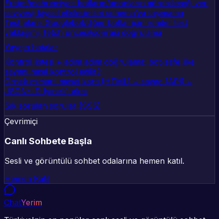
Erişim/mahremiyet: botların/anonların görebileceği veri
seviyesi; kişisel etkileşimleri schema’ya taşımama
Test planı: Googlebot/diğer botlar için render test
yaklaşımı, fetch öncesi/sonrası doğrulama
Yaygın hatalar
Kontrol listesi + adım adım doğrulama: bot-safe like
sayımı nasıl kontrol edilir?
Örnek mimari: mesaj kartı (HTML) + sayaç (API) +
JSON-LD (sınırlı) akışı
Sık sorulan sorular (SSS)
Çevrimiçi
Canlı Sohbete Başla
Sesli ve görüntülü sohbet odalarına hemen katıl.
Hemen Katıl
Chat
Yerim