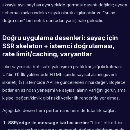
akışıyla aynı sayfayı aynı şekilde görmesi garanti değildir; ayrıca
schema alanları indeks sinyali olarak algılanabilir ve “şu an
doğru olan” bir metrik sonradan yanlış hale gelebilir.
Doğru uygulama desenleri: sayaç için
SSR skeleton + istemci doğrulaması,
rate limit/caching, varyantlar
Like sayımında bot-safe yaklaşımın pratik karşılığı iki katmanlı
UI’dır: (1) İlk yüklemede HTML içinde sayısal alanın güvenli
iskeleti, (2) istemcide API ile güncellenen nihai değer. Böylece
botlar en azından yerleşimi ve sayısal alanın varlığını görür; ama
kişisel beğeni/kimlik gibi riskli veriler ilk render’da yer almaz.
Aşağıdaki desen hem performans hem de tutarlılık sağlar:
SSR/edge ile message kartını üretin:
“Like” etiketli bir
sayaç alanı koyun; sayıyı ya gerçek değerle doldurun ya da