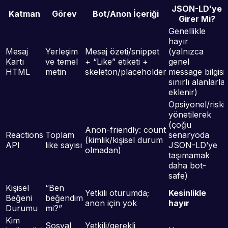
JSON-LD’ye
Katman
Görev
Bot/Anon İçeriği
Girer Mi?
Genellikle
hayır
Mesaj
Yerleşim
Mesaj özeti/snippet
(yalnızca
Kartı
ve temel
+ “Like” etiketi +
genel
HTML
metin
skeleton/placeholder
message bilgisi
sınırlı alanlarla
eklenir)
Opsiyonel/riski
yönetilerek
(çoğu
Anon-friendly: count
Reactions
Toplam
senaryoda
(kimlik/kişisel durum
API
like sayısı
JSON-LD’ye
olmadan)
taşımamak
daha bot-
safe)
Kişisel
“Ben
Yetkili oturumda;
Kesinlikle
Beğeni
beğendim
anon için yok
hayır
Durumu
mi?”
Kim
Sosyal
Yetkili/gerekli