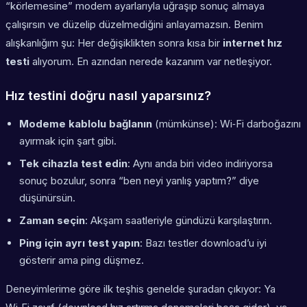
“körlemesine” modem ayarlarıyla uğraşıp sonuç almaya
çalışırsın ve düzelip düzelmediğini anlayamazsın. Benim
alışkanlığım şu: Her değişiklikten sonra kısa bir
internet hız
testi
alıyorum. En azından nerede kazanım var netleşiyor.
Hız testini doğru nasıl yaparsınız?
Modeme kablolu bağlanın
(mümkünse): Wi‑Fi darboğazını
ayırmak için şart gibi.
Tek cihazla test edin
: Aynı anda biri video indiriyorsa
sonuç bozulur, sonra “ben neyi yanlış yaptım?” diye
düşünürsün.
Zaman seçin
: Akşam saatleriyle gündüzü karşılaştırın.
Ping için ayrı test yapın
: Bazı testler download’u iyi
gösterir ama ping düşmez.
Deneyimlerime göre ilk teşhis genelde şuradan çıkıyor: Ya