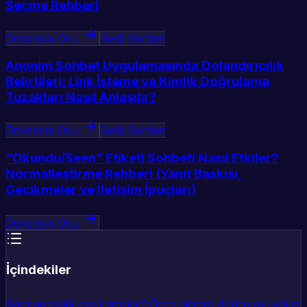
Seçme Rehberi
Devamını Oku
Sesli Sohbet
Anonim Sohbet Uygulamasında Dolandırıcılık
Belirtileri: Link İsteme ve Kimlik Doğrulama
Tuzakları Nasıl Anlaşılır?
Devamını Oku
Sesli Sohbet
“Okundu/Seen” Etiketi Sohbeti Nasıl Etkiler?
Normalleştirme Rehberi (Yanıt Baskısı,
Gecikmeler ve İletişim İpuçları)
Devamını Oku
İçindekiler
Bant genişliği nasıl artırılır? Önce sistemi doğru okuyalım