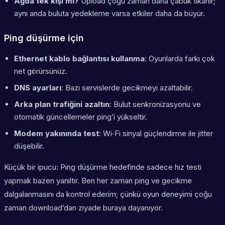
Ağda tek kişi mi?
Upload çoğu zaman daha çabuk tıkanır;
aynı anda buluta yedekleme varsa etkiler daha da büyür.
Ping düşürme için
Ethernet kablo bağlantısı kullanma
: Oyunlarda farkı çok
net görürsünüz.
DNS ayarları
: Bazı servislerde gecikmeyi azaltabilir.
Arka plan trafiğini azaltın
: Bulut senkronizasyonu ve
otomatik güncellemeler ping’i yükseltir.
Modem yakınında test
: Wi‑Fi sinyal güçlendirme ile jitter
düşebilir.
Küçük bir ipucu: Ping düşürme hedefinde sadece hız testi
yapmak bazen yanıltır. Ben her zaman ping ve gecikme
dalgalanmasını da kontrol ederim; çünkü oyun deneyimi çoğu
zaman download’dan ziyade buraya dayanıyor.