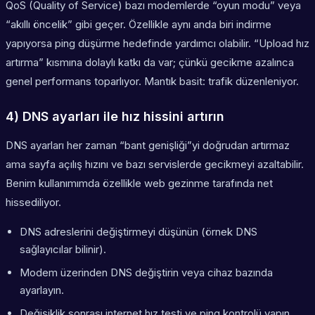
QoS (Quality of Service) bazı modemlerde “oyun modu” veya
“akıllı öncelik” gibi geçer. Özellikle aynı anda biri indirme
yapıyorsa ping düşürme hedefinde yardımcı olabilir. “Upload hız
artırma” kısmına dolaylı katkı da var; çünkü gecikme azalınca
genel performans toparlıyor. Mantık basit: trafik düzenleniyor.
4) DNS ayarları ile hız hissini artırın
DNS ayarları her zaman “bant genişliği”yi doğrudan artırmaz
ama sayfa açılış hızını ve bazı servislerde gecikmeyi azaltabilir.
Benim kullanımımda özellikle web gezinme tarafında net
hissediliyor.
DNS adreslerini değiştirmeyi düşünün (örnek DNS
sağlayıcılar bilinir).
Modem üzerinden DNS değiştirin veya cihaz bazında
ayarlayın.
Değişiklik sonrası internet hız testi ve ping kontrolü yapın.