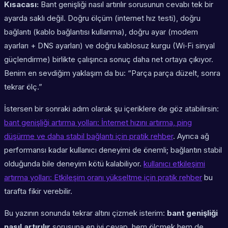
Kısacası:
Bant genişliği nasıl artırılır sorusunun cevabı tek bir
ayarda saklı değil. Doğru ölçüm (internet hız testi), doğru
bağlantı (kablo bağlantısı kullanma), doğru ayar (modem
ayarları + DNS ayarları) ve doğru kablosuz kurgu (Wi‑Fi sinyal
güçlendirme) birlikte çalışınca sonuç daha net ortaya çıkıyor.
Benim en sevdiğim yaklaşım da bu: “Parça parça düzelt, sonra
tekrar ölç.”
İstersen bir sonraki adım olarak şu içeriklere de göz atabilirsin:
bant genişliği artırma yolları: İnternet hızını artırma, ping
düşürme ve daha stabil bağlantı için pratik rehber
. Ayrıca ağ
performansı kadar kullanıcı deneyimi de önemli; bağlantın stabil
olduğunda bile deneyim kötü kalabiliyor.
kullanıcı etkileşimi
artırma yolları: Etkileşim oranı yükseltme için pratik rehber
bu
tarafta fikir verebilir.
Bu yazının sonunda tekrar altını çizmek isterim:
bant genişliği
nasıl artırılır
sorusuna en iyi cevap, hem ölçmek hem de