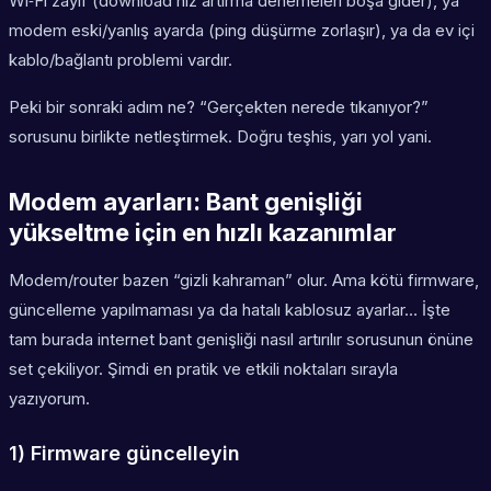
Wi‑Fi zayıf (download hız artırma denemeleri boşa gider), ya
modem eski/yanlış ayarda (ping düşürme zorlaşır), ya da ev içi
kablo/bağlantı problemi vardır.
Peki bir sonraki adım ne? “Gerçekten nerede tıkanıyor?”
sorusunu birlikte netleştirmek. Doğru teşhis, yarı yol yani.
Modem ayarları: Bant genişliği
yükseltme için en hızlı kazanımlar
Modem/router bazen “gizli kahraman” olur. Ama kötü firmware,
güncelleme yapılmaması ya da hatalı kablosuz ayarlar… İşte
tam burada internet bant genişliği nasıl artırılır sorusunun önüne
set çekiliyor. Şimdi en pratik ve etkili noktaları sırayla
yazıyorum.
1) Firmware güncelleyin