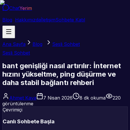
Chat
Yerim
Blog
Hakkımızda
İletişim
Sohbete Katıl
Ana Sayfa
Blog
Sesli Sohbet
Sesli Sohbet
bant genişliği nasıl artırılır: İnternet
hızını yükseltme, ping düşürme ve
daha stabil bağlantı rehberi
Ahmet Kaya
7 Nisan 2026
8
dk okuma
220
görüntülenme
Çevrimiçi
Canlı Sohbete Başla