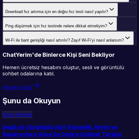
Download hız artırma için en doğru hız testi nasıl yapılır?
Ping düşürmek için hız testinde nelere dikkat etmeliyim?
Wi‑Fi ile bant genişliği nasıl artırılır? Zayıf Wi‑Fi’yi nasıl anlarsım?
ChatYerim'de Binlerce Kişi Seni Bekliyor
Hemen ücretsiz hesabını oluştur, sesli ve görüntülü
sohbet odalarına katıl.
Hemen Katıl
Şunu da Okuyun
Sesli Sohbet
Sesli mi Görüntülü mü? Güvenlik, Niyet ve
Senaryolara Göre En Doğru Sohbet Türünü