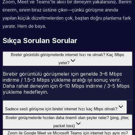
Zoom, Meet ve Teams’te akıcı bir deneyim yakalarsınız. Benim
önerim, sınırın biraz üstüne çıkın—çünkü görüşme anında
yapılan küçük düzeltmelerden çok, baştan doğru planlama fark
yaratır. Hem de baya.
Sıkça Sorulan Sorular
Birebir görüntülü görüşmelerde internet hızı ne olmalı? Kaç Mbps
yeter?
Birebir görüntülü görüşmeler için genelde 3–6 Mbps
indirme / 1.5–3 Mbps yükleme aralığı iyi sonuç verir.
Daha rahat deneyim için 6–10 Mbps indirme / 3–5 Mbps
yükleme hedefleyin.
Sadece sesli görüşme için birebir internet hızı kaç Mbps olmalı?
Birebir görüşmelerde hızdan daha önemli olan şeyler neler? (ping, jitter,
packet loss)
Zoom ile Google Meet ve Microsoft Teams için internet hızı aynı mı?