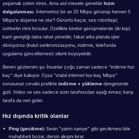
yaşamak zaten stres. Ama asıl mesele genelde
hızın
dalgalanması
. İnternetiniz bir an 20 Mbps görünüp hemen 5
Mbps’e düşerse ne olur? Görüntü kaçar, ses robotlaşır,
sohbetin ritmi bozulur. Özellikle birebir görüşmelerde (iki kişi)
bant genişliği daha rahat yönetilir; fakat arka planda işler
dönüyorsa (bulut senkronizasyonu, indirme, telefonda
uygulama güncellemesi) sıkıntı büyüyebilir.
Benim gözlemim şu: İnsanlar çoğu zaman sadece “indirme hızı
kaç” diye bakıyor. Oysa “stabil internet hızı kaç Mbps”
sorusunun cevabı pratikte
indirme + yükleme
dengesinde
gizli. Video ve ses sadece sizin tarafınızdan aşağı inmez; karşı
tarafa da veri gider.
Hız dışında kritik olanlar
Ping (gecikme):
Sesin “yarım saniye” gibi gecikmesi bile
muhabbeti bozar, dersin akışını kırar.