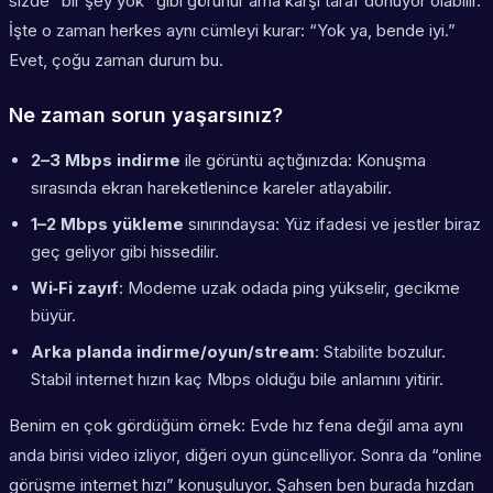
sizde “bir şey yok” gibi görünür ama karşı taraf donuyor olabilir.
İşte o zaman herkes aynı cümleyi kurar: “Yok ya, bende iyi.”
Evet, çoğu zaman durum bu.
Ne zaman sorun yaşarsınız?
2–3 Mbps indirme
ile görüntü açtığınızda: Konuşma
sırasında ekran hareketlenince kareler atlayabilir.
1–2 Mbps yükleme
sınırındaysa: Yüz ifadesi ve jestler biraz
geç geliyor gibi hissedilir.
Wi‑Fi zayıf
: Modeme uzak odada ping yükselir, gecikme
büyür.
Arka planda indirme/oyun/stream
: Stabilite bozulur.
Stabil internet hızın kaç Mbps olduğu bile anlamını yitirir.
Benim en çok gördüğüm örnek: Evde hız fena değil ama aynı
anda birisi video izliyor, diğeri oyun güncelliyor. Sonra da “online
görüşme internet hızı” konuşuluyor. Şahsen ben burada hızdan