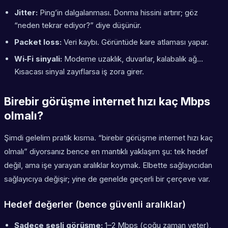
Jitter:
Ping’in dalgalanması. Donma hissini artırır; göz
“neden tekrar ediyor?” diye düşünür.
Packet loss:
Veri kaybı. Görüntüde kare atlaması yapar.
Wi‑Fi sinyali:
Modeme uzaklık, duvarlar, kalabalık ağ…
Kısacası sinyal zayıflarsa iş zora girer.
Birebir görüşme internet hızı kaç Mbps
olmalı?
Şimdi gelelim pratik kısma. “birebir görüşme internet hızı kaç
olmalı” diyorsanız bence en mantıklı yaklaşım şu: tek hedef
değil, ama işe yarayan aralıklar koymak. Elbette sağlayıcıdan
sağlayıcıya değişir; yine de genelde geçerli bir çerçeve var.
Hedef değerler (bence güvenli aralıklar)
Sadece sesli görüşme:
1–2 Mbps (çoğu zaman yeter),