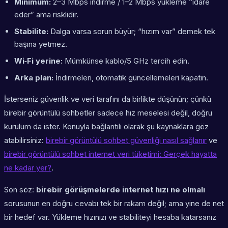
Minimum:
2–3 Mbps indirme / 1–2 Mbps yükleme “idare
eder” ama risklidir.
Stabilite:
Dalga varsa sorun büyür; “hızım var” demek tek
başına yetmez.
Wi‑Fi yerine:
Mümkünse kablo/5 GHz tercih edin.
Arka plan:
İndirmeleri, otomatik güncellemeleri kapatın.
İsterseniz güvenlik ve veri tarafını da birlikte düşünün; çünkü
birebir görüntülü sohbetler sadece hız meselesi değil, doğru
kurulum da ister. Konuyla bağlantılı olarak şu kaynaklara göz
atabilirsiniz:
birebir görüntülü sohbet güvenliği nasıl sağlanır
ve
birebir görüntülü sohbet internet veri tüketimi: Gerçek hayatta
ne kadar yer?
.
Son söz:
birebir görüşmelerde internet hızı ne olmalı
sorusunun en doğru cevabı tek bir rakam değil; ama yine de net
bir hedef var. Yükleme hızınızı ve stabiliteyi hesaba katarsanız