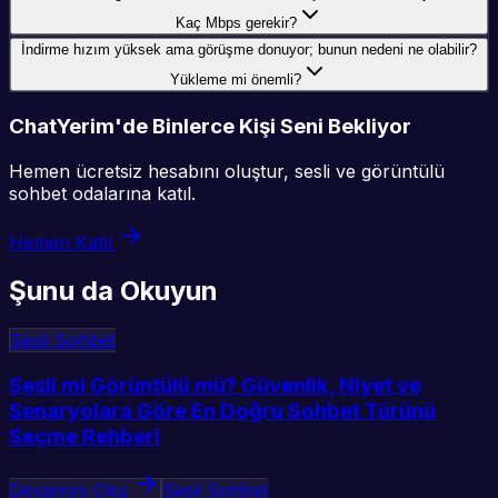
Kaç Mbps gerekir?
İndirme hızım yüksek ama görüşme donuyor; bunun nedeni ne olabilir?
Yükleme mi önemli?
ChatYerim'de Binlerce Kişi Seni Bekliyor
Hemen ücretsiz hesabını oluştur, sesli ve görüntülü
sohbet odalarına katıl.
Hemen Katıl
Şunu da Okuyun
Sesli Sohbet
Sesli mi Görüntülü mü? Güvenlik, Niyet ve
Senaryolara Göre En Doğru Sohbet Türünü
Seçme Rehberi
Devamını Oku
Sesli Sohbet