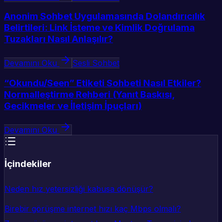
Anonim Sohbet Uygulamasında Dolandırıcılık
Belirtileri: Link İsteme ve Kimlik Doğrulama
Tuzakları Nasıl Anlaşılır?
Devamını Oku
Sesli Sohbet
“Okundu/Seen” Etiketi Sohbeti Nasıl Etkiler?
Normalleştirme Rehberi (Yanıt Baskısı,
Gecikmeler ve İletişim İpuçları)
Devamını Oku
İçindekiler
Neden hız yetersizliği kabusa dönüşür?
Birebir görüşme internet hızı kaç Mbps olmalı?