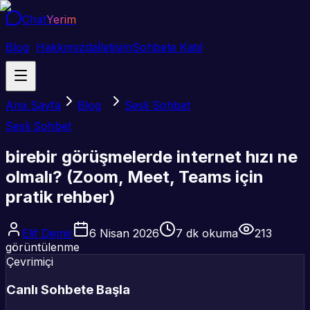
Chat
Yerim
Blog
Hakkımızda
İletişim
Sohbete Katıl
Ana Sayfa
Blog
Sesli Sohbet
Sesli Sohbet
birebir görüşmelerde internet hızı ne
olmalı? (Zoom, Meet, Teams için
pratik rehber)
Elif Demir
6 Nisan 2026
7
dk okuma
213
görüntülenme
Çevrimiçi
Canlı Sohbete Başla