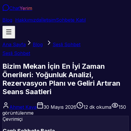
Chat
Yerim
Blog
Hakkımızda
İletişim
Sohbete Katıl
Ana Sayfa
Blog
Sesli Sohbet
Sesli Sohbet
Bizim Mekan İçin En İyi Zaman
Önerileri: Yoğunluk Analizi,
Rezervasyon Planı ve Geliri Artıran
Seans Saatleri
Ahmet Kaya
30 Mayıs 2026
12
dk okuma
150
görüntülenme
Çevrimiçi
Canlı Sohbete Başla