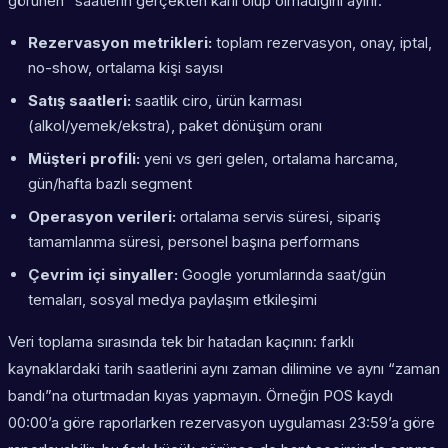
görünen” saatlerin gerçekten kârlı olup olmadığını ayırır.
Rezervasyon metrikleri:
toplam rezervasyon, onay, iptal,
no-show, ortalama kişi sayısı
Satış saatleri:
saatlik ciro, ürün karması
(alkol/yemek/ekstra), paket dönüşüm oranı
Müşteri profili:
yeni vs geri gelen, ortalama harcama,
gün/hafta bazlı segment
Operasyon verileri:
ortalama servis süresi, sipariş
tamamlanma süresi, personel başına performans
Çevrim içi sinyaller:
Google yorumlarında saat/gün
temaları, sosyal medya paylaşım etkileşimi
Veri toplama sırasında tek bir hatadan kaçının: farklı
kaynaklardaki tarih saatlerini aynı zaman dilimine ve aynı “zaman
bandı”na oturtmadan kıyas yapmayın. Örneğin POS kaydı
00:00’a göre raporlarken rezervasyon uygulaması 23:59’a göre