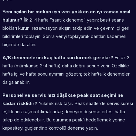
Yeni açılan bir mekan için veri yokken en iyi zaman nasıl
bulunur?
İlk 2–4 hafta “saatlik deneme” yapın: basit seans
blokları kurun, rezervasyon akışını takip edin ve çevrim içi geri
bildirimleri toplayın. Sonra veriyi toplayarak bantları kademeli
biçimde daraltın.
A/B denemelerini kaç hafta sürdürmek gerekir?
En az 2
hafta (mümkünse 3-4 hafta) daha doğru sonuç verir. Özellikle
hafta içi ve hafta sonu ayrımını gözetin; tek haftalık denemeler
dalgalanabilir.
Personel ve servis hızı düşükse peak saat seçimi ne
kadar risklidir?
Yüksek risk taşır. Peak saatlerde servis süresi
eşiklerinizi aşma ihtimali artar; deneyim düşerse ertesi hafta
talep de etkilenebilir. Bu durumda peak’i hedeflemek yerine
kapasiteyi güçlendirip kontrollü deneme yapın.