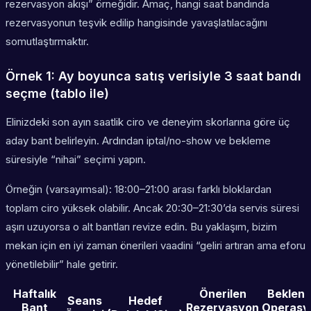
rezervasyon akışı” örneğidir. Amaç, hangi saat bandında
rezervasyonun teşvik edilip hangisinde yavaşlatılacağını
somutlaştırmaktır.
Örnek 1: Ay boyunca satış verisiyle 3 saat bandı
seçme (tablo ile)
Elinizdeki son ayın saatlik ciro ve deneyim skorlarına göre üç
aday bant belirleyin. Ardından iptal/no-show ve bekleme
süresiyle “nihai” seçimi yapın.
Örneğin (varsayımsal): 18:00–21:00 arası farklı bloklardan
toplam ciro yüksek olabilir. Ancak 20:30–21:30’da servis süresi
aşırı uzuyorsa o alt bantları revize edin. Bu yaklaşım, bizim
mekan için en iyi zaman önerileri vaadini “geliri artıran ama eforu
yönetilebilir” hale getirir.
Haftalık
Önerilen
Beklen
Seans
Hedef
Bant
Rezervasyon
Operasy