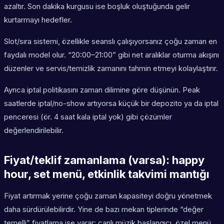
azaltır. Son dakika kurgusu ise boşluk oluştuğunda gelir
kurtarmayı hedefler.
Slot/sıra sistemi, özellikle seanslı çalışıyorsanız çoğu zaman en
faydalı model olur. “20:00–21:00” gibi net aralıklar oturma akışını
düzenler ve servis/temizlik zamanını tahmin etmeyi kolaylaştırır.
Ayrıca iptal politikasını zaman dilimine göre düşünün. Peak
saatlerde iptal/no-show artıyorsa küçük bir depozito ya da iptal
penceresi (ör. 4 saat kala iptal yok) gibi çözümler
değerlendirilebilir.
Fiyat/teklif zamanlama (varsa): happy
hour, set menü, etkinlik takvimi mantığı
Fiyat artırmak yerine çoğu zaman kapasiteyi doğru yönetmek
daha sürdürülebilirdir. Yine de bazı mekan tiplerinde “değer
temelli” fiyatlama işe yarar: canlı müzik başlangıcı, özel menü,