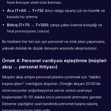
hızını koruyan sınırlı ürün karması
Ara (T+60 → T+75):
ikinci dalga sipariş için ön hazırlık ve
kasada hız artırma
Bitiriş (T+75 → T+120):
çıkışa yakın ödeme kolaylığı ve
final promosyonu (varsa)
Bu blokların her biri için ayrı personel ve stok planı yaparsanız,
yüksek doluluk ile düşük deneyim arasında sıkışmazsınız.
Örnek 4: Personel vardiyası eşleştirme (müşteri
akışı → personel ihtiyacı)
Müşteri akışı artışını personel planına çevirmek için “dakika
başına işlem” mantığıyla düşünün. Örneğin akşam 20:00’de
rezervasyonlar yoğunlaşıyorsa servis süresi uzamaya
başlamadan 15–20 dakika önce personeli artırmanız gerekir.
Deneme yaptığınız saat bandında personel başına sipariş
tamamlanma hızını takip edin.