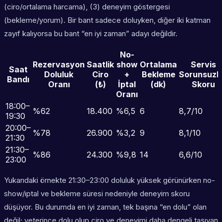
(ciro/ortalama harcama), (3) deneyim göstergesi
(bekleme/yorum). Bir bant sadece doluyken, diğer iki katman
zayıf kalıyorsa bu bant “en iyi zaman” adayı değildir.
No-
Rezervasyon
Saatlik
show
Ortalama
Servis
Saat
Doluluk
Ciro
+
Bekleme
Sorunsuzl
Bandı
Oranı
(₺)
İptal
(dk)
Skoru
Oranı
18:00–
%62
18.400
%6,5
6
8,7/10
19:30
20:00–
%78
26.900
%3,2
9
8,1/10
21:30
21:30–
%86
24.300
%9,8
14
6,6/10
23:00
Yukarıdaki örnekte 21:30–23:00 doluluk yüksek görünürken no-
show/iptal ve bekleme süresi nedeniyle deneyim skoru
düşüyor. Bu durumda en iyi zaman, tek başına “en dolu” olan
değil; yeterince dolu olup ciro ve deneyimi daha dengeli taşıyan