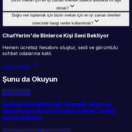
Bizim mekan için en iyi zaman önerileri sadece dolulukla mı ilgili
olmalı?
Doğru veri toplamak için bizim mekan için en iyi zaman önerileri
sürecinde hangi veriler kullanılmalı?
ChatYerim'de Binlerce Kişi Seni Bekliyor
Hemen ücretsiz hesabını oluştur, sesli ve görüntülü
sohbet odalarına katıl.
Hemen Katıl
Şunu da Okuyun
Sesli Sohbet
Sesli mi Görüntülü mü? Güvenlik, Niyet ve
Senaryolara Göre En Doğru Sohbet Türünü
Seçme Rehberi
Devamını Oku
Sesli Sohbet