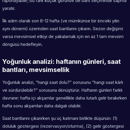
raporlayabilir; bu fark küçük görünse de bant seçiminde sapma
yaratır.
İlk adım olarak son 8-12 hafta (ve mümkünse bir önceki yılın
aynı dönemi) üzerinden saat bantlarını çıkarın. Sezon değişimi
varsa mevsimsel etkiyi de yakalamak için en az 1 tam mevsim
döngüsü hedefleyin.
Yoğunluk analizi: haftanın günleri, saat
bantları, mevsimsellik
Yoğunluk analizi, “hangi saat dolu?” sorusunu “hangi saat kârlı
ve sürdürülebilir?” sorusuna dönüştürür. Haftanın günleri farklı
davranır: hafta içi akşamlar genellikle daha tutarlı gelir bırakırken
hafta sonu akşamları daha dalgalı olabilir.
Saat bantlarını çıkarırken şu üç katmanı birlikte düşünün: (1)
doluluk göstergesi (rezervasyon/oturma), (2) gelir göstergesi