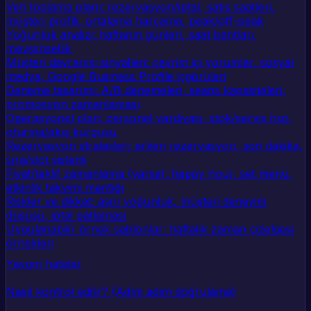
Veri toplama planı: rezervasyon/iptal, satış saatleri,
müşteri profili, ortalama harcama, peak/off-peak
Yoğunluk analizi: haftanın günleri, saat bantları,
mevsimsellik
Müşteri davranışı sinyalleri: çevrim içi yorumlar, sosyal
medya, Google Business Profile içgörüleri
Deneme tasarımı: A/B denemeleri, seans kapasiteleri,
promosyon zamanlaması
Operasyonel plan: personel vardiyası, stok/servis hızı,
oturma/akış kurgusu
Rezervasyon stratejileri: erken rezervasyon, son dakika,
sıra/slot sistemi
Fiyat/teklif zamanlama (varsa): happy hour, set menü,
etkinlik takvimi mantığı
Riskler ve dikkat: aşırı yoğunluk, müşteri deneyim
düşüşü, iptal patlaması
Uygulanabilir örnek şablonlar: haftalık zaman çizelgesi
örnekleri
Yaygın hatalar
Nasıl kontrol edilir? (Adım adım doğrulama)