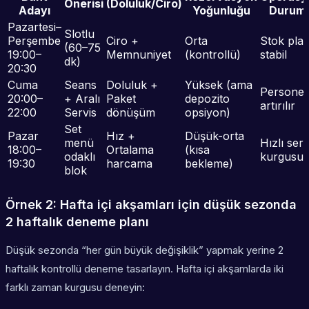
Önerisi
(Doluluk/Ciro)
Adayı
Yoğunluğu
Durum
Pazartesi–
Slotlu
Perşembe
Ciro +
Orta
Stok plan
(60–75
19:00–
Memnuniyet
(kontrollü)
stabil
dk)
20:30
Cuma
Seans
Doluluk +
Yüksek (ama
Personel
20:00–
+ Aralı
Paket
depozito
artırılır
22:00
Servis
dönüşüm
opsiyon)
Set
Pazar
Hız +
Düşük-orta
menü
Hızlı serv
18:00–
Ortalama
(kısa
odaklı
kurgusu
19:30
harcama
bekleme)
blok
Örnek 2: Hafta içi akşamları için düşük sezonda
2 haftalık deneme planı
Düşük sezonda “her gün büyük değişiklik” yapmak yerine 2
haftalık kontrollü deneme tasarlayın. Hafta içi akşamlarda iki
farklı zaman kurgusu deneyin: