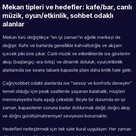
Mekan tipleri ve hedefler: kafe/bar, canlı
müzik, oyun/etkinlik, sohbet odaklı
alanlar
Mekan türü değiştikçe “en iyi zaman”ın ağırlık merkezi de
değişir. Kafe ve barlarda genellikle kahvaltı/öğle ve akşam
içecek piki öne çıkar. Canlı müzik ve etkinliklerde ise gösterim
akışı (başlangıç-ara-bitiş) ve dinamik doluluk; oyun/etkinlik
alanlarında ise seans tabanlı kapasite planı daha kritik hale gelir.
Çağrı/sohbet odaklı alanlarda ise “sessiz ve konforlu deneyim”
temel olduğu için peak saatlerde yaşanan kalabalık, müşteri
memnuniyetini hızla aşağı çekebilir. Böyle bir durumda en iyi
zaman, kapasitenin sonuna kadar doldurmak değil; doğru akışı
ve doğru gürültü/mahremiyet seviyesini korumaktır.
Hedefleri netleştirmek için tek satır kural uygulayın: Her zaman