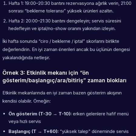
Hafta 1: 19:00–20:30 bantını rezervasyona ağırlık verin, 21:00
sonrası “bekleme toleransı” yüksek ürünleri azaltın.
Hafta 2: 20:00–21:30 bantını dengeleyin; servis süresini
hedefleyin ve iptal/no-show oranını yakından izleyin.
İki hafta sonunda “ciro / bekleme / iptal” skorlarını birlikte
değerlendirin. En iyi zaman önerileri ancak bu üçlünün dengesi
yakalandığında netleşir.
Örnek 3: Etkinlik mekanı için “ön
gösterim/başlangıç/ara/bitiriş” zaman blokları
Etkinlik mekanlarında en iyi zaman bazen gösterim akışının
kendisi olabilir. Örneğin:
Ön gösterim (T-30 → T-10):
erken gelenlere hafif menü
veya hızlı servis
Başlangıç (T → T+60):
“yüksek talep” döneminde servis