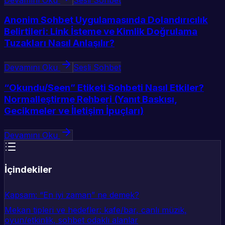
Anonim Sohbet Uygulamasında Dolandırıcılık
Belirtileri: Link İsteme ve Kimlik Doğrulama
Tuzakları Nasıl Anlaşılır?
Devamını Oku
Sesli Sohbet
“Okundu/Seen” Etiketi Sohbeti Nasıl Etkiler?
Normalleştirme Rehberi (Yanıt Baskısı,
Gecikmeler ve İletişim İpuçları)
Devamını Oku
İçindekiler
Kapsam: “En iyi zaman” ne demek?
Mekan tipleri ve hedefler: kafe/bar, canlı müzik,
oyun/etkinlik, sohbet odaklı alanlar