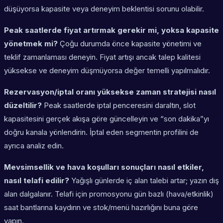
düşüyorsa kapasite veya deneyim beklentisi sorunu olabilir.
Peak saatlerde fiyat artırmak gerekir mi, yoksa kapasite
yönetmek mi?
Çoğu durumda önce kapasite yönetimi ve
teklif zamanlaması deneyin. Fiyat artışı ancak talep kalitesi
yüksekse ve deneyim düşmüyorsa değer temelli yapılmalıdır.
Rezervasyon/iptal oranı yüksekse zaman stratejisi nasıl
düzeltilir?
Peak saatlerde iptal penceresini daraltın, slot
kapasitesini gerçek akışa göre güncelleyin ve “son dakika”yı
doğru kanala yönlendirin. İptal eden segmentin profilini de
ayrıca analiz edin.
Mevsimsellik ve hava koşulları sonuçları nasıl etkiler,
nasıl telafi edilir?
Yağışlı günlerde iç alan talebi artar; yazın dış
alan dalgalanır. Telafi için promosyonu gün bazlı (hava/etkinlik)
saat bantlarına kaydırın ve stok/menü hazırlığını buna göre
yapın.