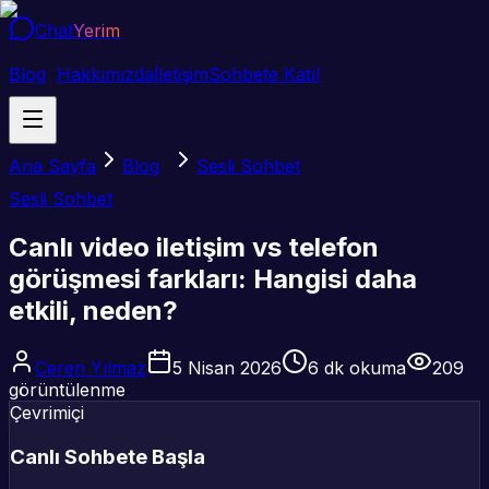
Chat
Yerim
Blog
Hakkımızda
İletişim
Sohbete Katıl
Ana Sayfa
Blog
Sesli Sohbet
Sesli Sohbet
Canlı video iletişim vs telefon
görüşmesi farkları: Hangisi daha
etkili, neden?
Ceren Yılmaz
5 Nisan 2026
6
dk okuma
209
görüntülenme
Çevrimiçi
Canlı Sohbete Başla