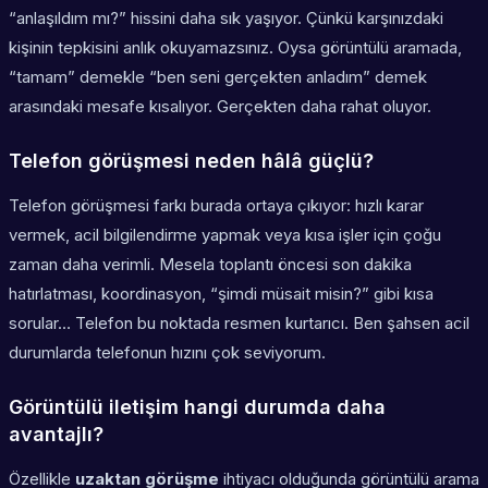
“anlaşıldım mı?” hissini daha sık yaşıyor. Çünkü karşınızdaki
kişinin tepkisini anlık okuyamazsınız. Oysa görüntülü aramada,
“tamam” demekle “ben seni gerçekten anladım” demek
arasındaki mesafe kısalıyor. Gerçekten daha rahat oluyor.
Telefon görüşmesi neden hâlâ güçlü?
Telefon görüşmesi farkı burada ortaya çıkıyor: hızlı karar
vermek, acil bilgilendirme yapmak veya kısa işler için çoğu
zaman daha verimli. Mesela toplantı öncesi son dakika
hatırlatması, koordinasyon, “şimdi müsait misin?” gibi kısa
sorular… Telefon bu noktada resmen kurtarıcı. Ben şahsen acil
durumlarda telefonun hızını çok seviyorum.
Görüntülü iletişim hangi durumda daha
avantajlı?
Özellikle
uzaktan görüşme
ihtiyacı olduğunda görüntülü arama