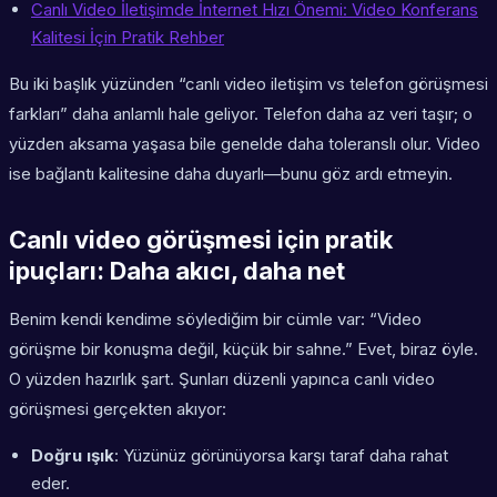
Canlı Video İletişimde İnternet Hızı Önemi: Video Konferans
Kalitesi İçin Pratik Rehber
Bu iki başlık yüzünden “canlı video iletişim vs telefon görüşmesi
farkları” daha anlamlı hale geliyor. Telefon daha az veri taşır; o
yüzden aksama yaşasa bile genelde daha toleranslı olur. Video
ise bağlantı kalitesine daha duyarlı—bunu göz ardı etmeyin.
Canlı video görüşmesi için pratik
ipuçları: Daha akıcı, daha net
Benim kendi kendime söylediğim bir cümle var: “Video
görüşme bir konuşma değil, küçük bir sahne.” Evet, biraz öyle.
O yüzden hazırlık şart. Şunları düzenli yapınca canlı video
görüşmesi gerçekten akıyor:
Doğru ışık
: Yüzünüz görünüyorsa karşı taraf daha rahat
eder.