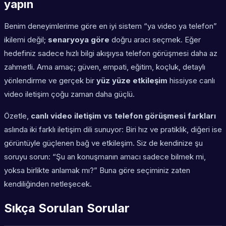
yapın
Benim deneyimlerime göre en iyi sistem “ya video ya telefon”
ikilemi değil;
senaryoya göre
doğru aracı seçmek. Eğer
hedefiniz sadece hızlı bilgi akışıysa telefon görüşmesi daha az
zahmetli. Ama amaç; güven, empati, eğitim, koçluk, detaylı
yönlendirme ve gerçek bir
yüz yüze etkileşim
hissiyse canlı
video iletişim çoğu zaman daha güçlü.
Özetle,
canlı video iletişim vs telefon görüşmesi farkları
aslında iki farklı iletişim dili sunuyor: Biri hız ve pratiklik, diğeri ise
görüntüyle güçlenen bağ ve etkileşim. Siz de kendinize şu
soruyu sorun: “Şu an konuşmanın amacı sadece bilmek mi,
yoksa birlikte anlamak mı?” Buna göre seçiminiz zaten
kendiliğinden netleşecek.
Sıkça Sorulan Sorular