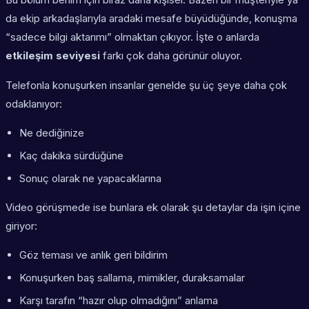
da ekip arkadaşlarıyla aradaki mesafe büyüdüğünde, konuşma
“sadece bilgi aktarımı” olmaktan çıkıyor. İşte o anlarda
etkileşim seviyesi
farkı çok daha görünür oluyor.
Telefonla konuşurken insanlar genelde şu üç şeye daha çok
odaklanıyor:
Ne dediğinize
Kaç dakika sürdüğüne
Sonuç olarak ne yapacaklarına
Video görüşmede ise bunlara ek olarak şu detaylar da işin içine
giriyor:
Göz teması ve anlık geri bildirim
Konuşurken baş sallama, mimikler, duraksamalar
Karşı tarafın “hazır olup olmadığını” anlama