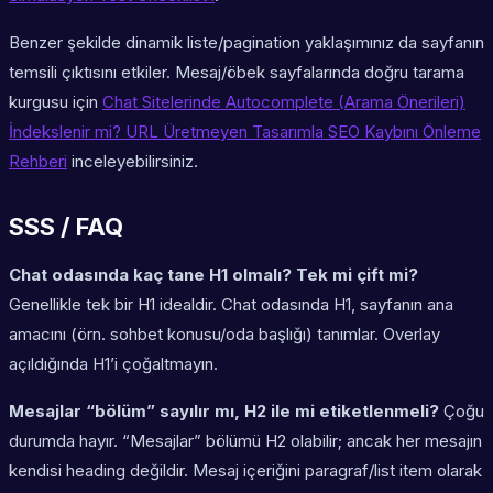
Benzer şekilde dinamik liste/pagination yaklaşımınız da sayfanın
temsili çıktısını etkiler. Mesaj/öbek sayfalarında doğru tarama
kurgusu için
Chat Sitelerinde Autocomplete (Arama Önerileri)
İndekslenir mi? URL Üretmeyen Tasarımla SEO Kaybını Önleme
Rehberi
inceleyebilirsiniz.
SSS / FAQ
Chat odasında kaç tane H1 olmalı? Tek mi çift mi?
Genellikle tek bir H1 idealdir. Chat odasında H1, sayfanın ana
amacını (örn. sohbet konusu/oda başlığı) tanımlar. Overlay
açıldığında H1’i çoğaltmayın.
Mesajlar “bölüm” sayılır mı, H2 ile mi etiketlenmeli?
Çoğu
durumda hayır. “Mesajlar” bölümü H2 olabilir; ancak her mesajın
kendisi heading değildir. Mesaj içeriğini paragraf/list item olarak