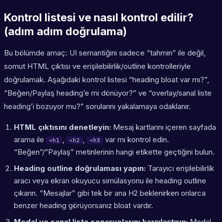
Kontrol listesi ve nasıl kontrol edilir?
(adım adım doğrulama)
Bu bölümde amaç: UI semantiğini sadece “tahmin” ile değil,
somut HTML çıktısı ve erişilebilirlik/outline kontrolleriyle
doğrulamak. Aşağıdaki kontrol listesi “heading bloat var mı?”,
“Beğen/Paylaş heading’e mi dönüyor?” ve “overlay/sanal liste
heading’i bozuyor mu?” sorularını yakalamaya odaklanır.
HTML çıktısını denetleyin:
Mesaj kartlarını içeren sayfada
arama ile
,
,
var mı kontrol edin.
<h1
<h2
<h3
“Beğen”/“Paylaş” metinlerinin hangi etikette geçtiğini bulun.
Heading outline doğrulaması yapın:
Tarayıcı erişilebilirlik
aracı veya ekran okuyucu simülasyonu ile heading outline
çıkarın. “Mesajlar” gibi tek bir ana H2 beklenirken onlarca
benzer heading görüyorsanız bloat vardır.
Modal ve sanal liste senaryolarını karşılaştırın:
Modal