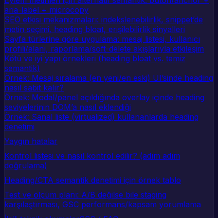
Eylem metinleri için alternatif semantik: buton/anchor +
aria-label + microcopy
SEO etkisi mekanizmaları: indekslenebilirlik, snippet’de
metin seçimi, heading bloat, erişilebilirlik sinyalleri
Sayfa türlerine göre uygulama: mesaj listesi, kullanıcı
profili/alanı, raporlama/soft-delete akışlarıyla etkileşim
Kötü ve iyi yapı örnekleri (heading bloat vs. temiz
semantik)
Örnek: Mesaj sıralama (en yeni/en eski) UI’sinde heading
nasıl sabit kalır?
Örnek: Modal/panel açıldığında overlay içinde heading
seviyelerinin DOM’a nasıl eklendiği
Örnek: Sanal liste (virtualized) kullananlarda heading
denetimi
Yaygın hatalar
Kontrol listesi ve nasıl kontrol edilir? (adım adım
doğrulama)
Heading/CTA semantik denetimi için örnek tablo
Test ve ölçüm planı: A/B değilse bile staging
karşılaştırması, GSC performans/kapsam yorumlama