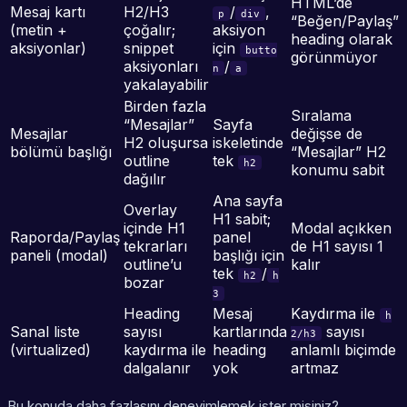
HTML’de
Mesaj kartı
H2/H3
/
,
p
div
“Beğen/Paylaş”
(metin +
çoğalır;
aksiyon
heading olarak
aksiyonlar)
snippet
için
butto
görünmüyor
aksiyonları
/
n
a
yakalayabilir
Birden fazla
Sıralama
“Mesajlar”
Sayfa
Mesajlar
değişse de
H2 oluşursa
iskeletinde
bölümü başlığı
“Mesajlar” H2
outline
tek
h2
konumu sabit
dağılır
Ana sayfa
Overlay
H1 sabit;
içinde H1
Modal açıkken
Raporda/Paylaş
panel
tekrarları
de H1 sayısı 1
paneli (modal)
başlığı için
outline’u
kalır
tek
/
h2
h
bozar
3
Heading
Mesaj
Kaydırma ile
h
Sanal liste
sayısı
kartlarında
sayısı
2/h3
(virtualized)
kaydırma ile
heading
anlamlı biçimde
dalgalanır
yok
artmaz
Bu konuda daha fazlasını deneyimlemek ister misiniz?