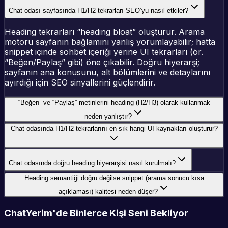
Chat odası sayfasında H1/H2 tekrarları SEO’yu nasıl etkiler?
Heading tekrarları “heading bloat” oluşturur. Arama
motoru sayfanın bağlamını yanlış yorumlayabilir; hatta
snippet içinde sohbet içeriği yerine UI tekrarları (ör.
“Beğen/Paylaş” gibi) öne çıkabilir. Doğru hiyerarşi;
sayfanın ana konusunu, alt bölümlerini ve detaylarını
ayırdığı için SEO sinyallerini güçlendirir.
“Beğen” ve “Paylaş” metinlerini heading (H2/H3) olarak kullanmak
neden yanlıştır?
Chat odasında H1/H2 tekrarlarını en sık hangi UI kaynakları oluşturur?
Chat odasında doğru heading hiyerarşisi nasıl kurulmalı?
Heading semantiği doğru değilse snippet (arama sonucu kısa
açıklaması) kalitesi neden düşer?
ChatYerim'de Binlerce Kişi Seni Bekliyor