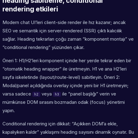
heading sabitleme, conditional
rendering etkileri
Modern chat UI’leri client-side render ile hız kazanır; ancak
SEO ve semantik için server-rendered (SSR) çıktı kalıcılık
sağlar. Heading tekrarları çoğu zaman “komponent montajı” ve
“conditional rendering” yüzünden çıkar.
Öneri 1: H1/H2’leri komponent içinde her yerde tekrar eden bir
“otomatik heading wrapper” ile üretmeyin. H1 ve ana H2’leri
sayfa iskeletinde (layout/route-level) sabitleyin. Öneri 2:
Modal/panel açıldığında overlay içinde yeni bir H1 üretmeyin;
varsa sadece
veya
ile “panel başlığı” verin ve
h2
h3
mümkünse DOM sırasını bozmadan odak (focus) yönetimi
yapın.
Conditional rendering için dikkat: “Açıkken DOM’a ekle,
kapalıyken kaldır” yaklaşımı heading sayısını dinamik oynatır. Bu