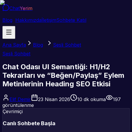
Chat
Yerim
Blog
Hakkımızda
İletişim
Sohbete Katıl
Ana Sayfa
Blog
Sesli Sohbet
Sesli Sohbet
Chat Odası UI Semantiği: H1/H2
Tekrarları ve “Beğen/Paylaş” Eylem
Metinlerinin Heading SEO Etkisi
Elif Demir
23 Nisan 2026
10
dk okuma
197
görüntülenme
Çevrimiçi
Canlı Sohbete Başla