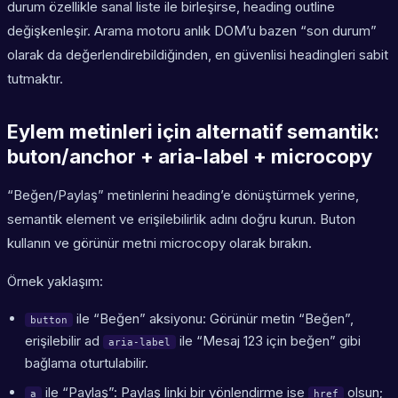
durum özellikle sanal liste ile birleşirse, heading outline
değişkenleşir. Arama motoru anlık DOM’u bazen “son durum”
olarak da değerlendirebildiğinden, en güvenlisi headingleri sabit
tutmaktır.
Eylem metinleri için alternatif semantik:
buton/anchor + aria-label + microcopy
“Beğen/Paylaş” metinlerini heading’e dönüştürmek yerine,
semantik element ve erişilebilirlik adını doğru kurun. Buton
kullanın ve görünür metni microcopy olarak bırakın.
Örnek yaklaşım:
ile “Beğen” aksiyonu: Görünür metin “Beğen”,
button
erişilebilir ad
ile “Mesaj 123 için beğen” gibi
aria-label
bağlama oturtulabilir.
ile “Paylaş”: Paylaş linki bir yönlendirme ise
olsun;
a
href