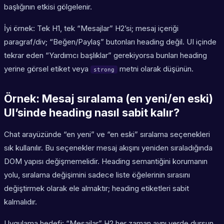
başlığının etkisi gölgelenir.
İyi örnek: Tek H1, tek “Mesajlar” H2’si; mesaj içeriği
paragraf/div; “Beğen/Paylaş” butonları heading değil. UI içinde
tekrar eden “Yardımcı başlıklar” gerekiyorsa bunları heading
yerine görsel etiket veya
metni olarak düşünün.
strong
Örnek: Mesaj sıralama (en yeni/en eski)
UI’sinde heading nasıl sabit kalır?
Chat arayüzünde “en yeni” ve “en eski” sıralama seçenekleri
sık kullanılır. Bu seçenekler mesaj akışını yeniden sıraladığında
DOM yapısı değişmemelidir. Heading semantiğini korumanın
yolu, sıralama değişimini sadece liste öğelerinin sırasını
değiştirmek olarak ele almaktır; heading etiketleri sabit
kalmalıdır.
Uygulama hedefi: “Mesajlar” H2 her zaman aynı yerde dursun.