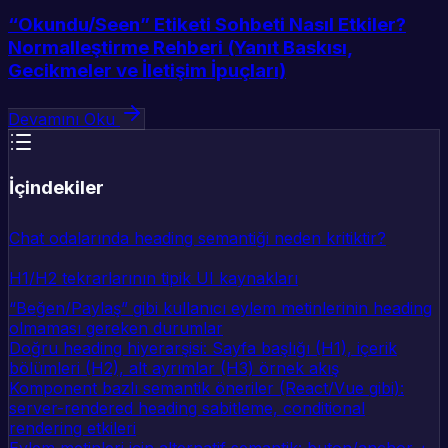
“Okundu/Seen” Etiketi Sohbeti Nasıl Etkiler?
Normalleştirme Rehberi (Yanıt Baskısı,
Gecikmeler ve İletişim İpuçları)
Devamını Oku
İçindekiler
Chat odalarında heading semantiği neden kritiktir?
H1/H2 tekrarlarının tipik UI kaynakları
“Beğen/Paylaş” gibi kullanıcı eylem metinlerinin heading
olmaması gereken durumlar
Doğru heading hiyerarşisi: Sayfa başlığı (H1), içerik
bölümleri (H2), alt ayrımlar (H3) örnek akış
Komponent bazlı semantik öneriler (React/Vue gibi):
server-rendered heading sabitleme, conditional
rendering etkileri