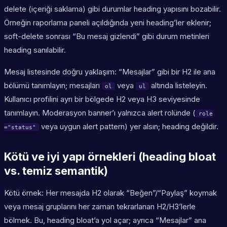
delete (içeriği saklama) gibi durumlar heading yapısını bozabilir.
Örneğin raporlama paneli açıldığında yeni heading’ler eklenir;
soft-delete sonrası “Bu mesaj gizlendi” gibi durum metinleri
heading sanılabilir.
Mesaj listesinde doğru yaklaşım: “Mesajlar” gibi bir H2 ile ana
bölümü tanımlayın; mesajları
veya
altında listeleyin.
ol
ul
Kullanıcı profilini ayrı bir bölgede H2 veya H3 seviyesinde
tanımlayın. Moderasyon banner’ı yalnızca alert rolünde (
role
veya uygun alert pattern) yer alsın; heading değildir.
="status"
Kötü ve iyi yapı örnekleri (heading bloat
vs. temiz semantik)
Kötü örnek: Her mesajda H2 olarak “Beğen”/“Paylaş” koymak
veya mesaj gruplarını her zaman tekrarlanan H2/H3’lerle
bölmek. Bu, heading bloat’a yol açar; ayrıca “Mesajlar” ana