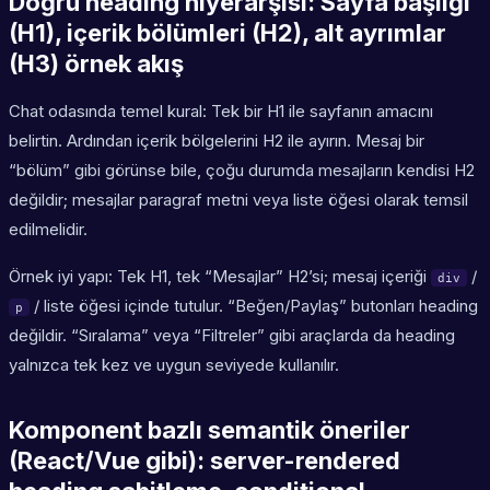
Doğru heading hiyerarşisi: Sayfa başlığı
(H1), içerik bölümleri (H2), alt ayrımlar
(H3) örnek akış
Chat odasında temel kural: Tek bir H1 ile sayfanın amacını
belirtin. Ardından içerik bölgelerini H2 ile ayırın. Mesaj bir
“bölüm” gibi görünse bile, çoğu durumda mesajların kendisi H2
değildir; mesajlar paragraf metni veya liste öğesi olarak temsil
edilmelidir.
Örnek iyi yapı: Tek H1, tek “Mesajlar” H2’si; mesaj içeriği
/
div
/ liste öğesi içinde tutulur. “Beğen/Paylaş” butonları heading
p
değildir. “Sıralama” veya “Filtreler” gibi araçlarda da heading
yalnızca tek kez ve uygun seviyede kullanılır.
Komponent bazlı semantik öneriler
(React/Vue gibi): server-rendered