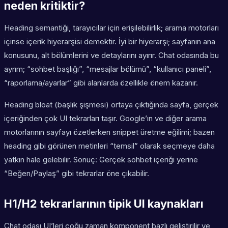
neden kritiktir?
Heading semantiği, tarayıcılar için erişilebilirlik; arama motorları
içinse içerik hiyerarşisi demektir. İyi bir hiyerarşi; sayfanın ana
konusunu, alt bölümlerini ve detaylarını ayırır. Chat odasında bu
ayrım; “sohbet başlığı”, “mesajlar bölümü”, “kullanıcı paneli”,
“raporlama/ayarlar” gibi alanlarda özellikle önem kazanır.
Heading bloat (başlık şişmesi) ortaya çıktığında sayfa, gerçek
içeriğinden çok UI tekrarları taşır. Google’ın ve diğer arama
motorlarının sayfayı özetlerken snippet üretme eğilimi; bazen
heading gibi görünen metinleri “temsil” olarak seçmeye daha
yatkın hale gelebilir. Sonuç: Gerçek sohbet içeriği yerine
“Beğen/Paylaş” gibi tekrarlar öne çıkabilir.
H1/H2 tekrarlarının tipik UI kaynakları
Chat odası UI’leri çoğu zaman komponent bazlı geliştirilir ve