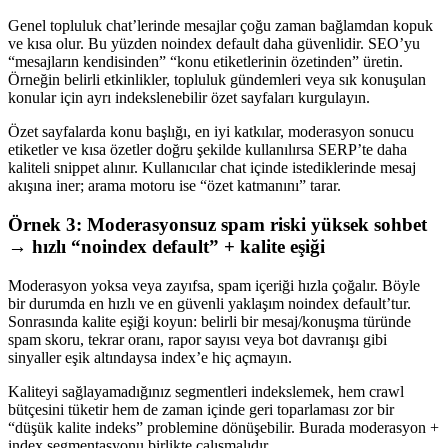
Genel topluluk chat’lerinde mesajlar çoğu zaman bağlamdan kopuk
ve kısa olur. Bu yüzden noindex default daha güvenlidir. SEO’yu
“mesajların kendisinden” “konu etiketlerinin özetinden” üretin.
Örneğin belirli etkinlikler, topluluk gündemleri veya sık konuşulan
konular için ayrı indekslenebilir özet sayfaları kurgulayın.
Özet sayfalarda konu başlığı, en iyi katkılar, moderasyon sonucu
etiketler ve kısa özetler doğru şekilde kullanılırsa SERP’te daha
kaliteli snippet alınır. Kullanıcılar chat içinde istediklerinde mesaj
akışına iner; arama motoru ise “özet katmanını” tarar.
Örnek 3: Moderasyonsuz spam riski yüksek sohbet
→ hızlı “noindex default” + kalite eşiği
Moderasyon yoksa veya zayıfsa, spam içeriği hızla çoğalır. Böyle
bir durumda en hızlı ve en güvenli yaklaşım noindex default’tur.
Sonrasında kalite eşiği koyun: belirli bir mesaj/konuşma türünde
spam skoru, tekrar oranı, rapor sayısı veya bot davranışı gibi
sinyaller eşik altındaysa index’e hiç açmayın.
Kaliteyi sağlayamadığınız segmentleri indekslemek, hem crawl
bütçesini tüketir hem de zaman içinde geri toparlaması zor bir
“düşük kalite indeks” problemine dönüşebilir. Burada moderasyon +
index segmentasyonu birlikte çalışmalıdır.