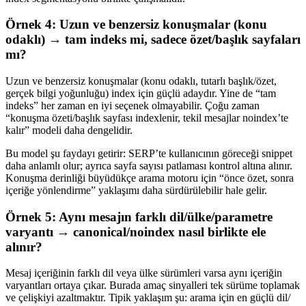
Örnek 4: Uzun ve benzersiz konuşmalar (konu
odaklı) → tam indeks mi, sadece özet/başlık sayfaları
mı?
Uzun ve benzersiz konuşmalar (konu odaklı, tutarlı başlık/özet,
gerçek bilgi yoğunluğu) index için güçlü adaydır. Yine de “tam
indeks” her zaman en iyi seçenek olmayabilir. Çoğu zaman
“konuşma özeti/başlık sayfası indexlenir, tekil mesajlar noindex’te
kalır” modeli daha dengelidir.
Bu model şu faydayı getirir: SERP’te kullanıcının göreceği snippet
daha anlamlı olur; ayrıca sayfa sayısı patlaması kontrol altına alınır.
Konuşma derinliği büyüdükçe arama motoru için “önce özet, sonra
içeriğe yönlendirme” yaklaşımı daha sürdürülebilir hale gelir.
Örnek 5: Aynı mesajın farklı dil/ülke/parametre
varyantı → canonical/noindex nasıl birlikte ele
alınır?
Mesaj içeriğinin farklı dil veya ülke sürümleri varsa aynı içeriğin
varyantları ortaya çıkar. Burada amaç sinyalleri tek sürüme toplamak
ve çelişkiyi azaltmaktır. Tipik yaklaşım şu: arama için en güçlü dil/