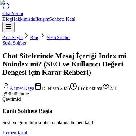
Chat
Yerim
Blog
Hakkımızda
İletişim
Sohbete Katıl
Ana Sayfa
Blog
Sesli Sohbet
Sesli Sohbet
Chat Sitelerinde Mesaj İçeriği Index mi
Noindex mi? (SEO ve Kullanıcı Değeri
Dengesi için Karar Rehberi)
Ahmet Kaya
15 Nisan 2026
13
dk okuma
231
görüntülenme
Çevrimiçi
Canlı Sohbete Başla
Sesli ve görüntülü sohbet odalarına hemen katıl.
Hemen Katıl