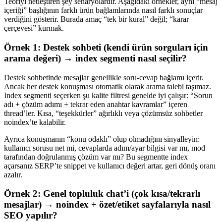
Teoriyi netleştiren şey senaryolardır. Aşağıdaki örnekler, aynı “mesaj
içeriği” başlığının farklı ürün bağlamlarında nasıl farklı sonuçlar
verdiğini gösterir. Burada amaç “tek bir kural” değil; “karar
çerçevesi” kurmak.
Örnek 1: Destek sohbeti (kendi ürün sorguları için
arama değeri) → index segmenti nasıl seçilir?
Destek sohbetinde mesajlar genellikle soru-cevap bağlamı içerir.
Ancak her destek konuşması otomatik olarak arama talebi taşımaz.
Index segmenti seçerken şu kalite filtresi genelde iyi çalışır: “Sorun
adı + çözüm adımı + tekrar eden anahtar kavramlar” içeren
thread’ler. Kısa, “teşekkürler” ağırlıklı veya çözümsüz sohbetler
noindex’te kalabilir.
Ayrıca konuşmanın “konu odaklı” olup olmadığını sinyalleyin:
kullanıcı sorusu net mi, cevaplarda adım/ayar bilgisi var mı, mod
tarafından doğrulanmış çözüm var mı? Bu segmentte index
açarsanız SERP’te snippet ve kullanıcı değeri artar, geri dönüş oranı
azalır.
Örnek 2: Genel topluluk chat’i (çok kısa/tekrarlı
mesajlar) → noindex + özet/etiket sayfalarıyla nasıl
SEO yapılır?