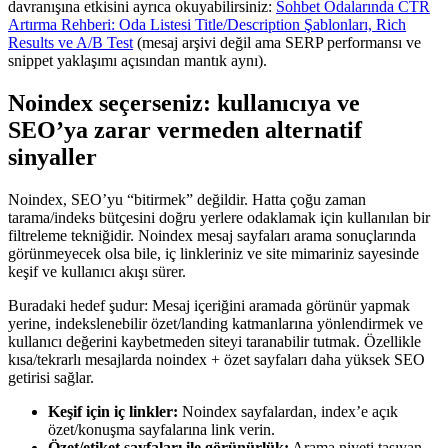
davranışına etkisini ayrıca okuyabilirsiniz:
Sohbet Odalarında CTR
Artırma Rehberi: Oda Listesi Title/Description Şablonları, Rich
Results ve A/B Test
(mesaj arşivi değil ama SERP performansı ve
snippet yaklaşımı açısından mantık aynı).
Noindex seçerseniz: kullanıcıya ve
SEO’ya zarar vermeden alternatif
sinyaller
Noindex, SEO’yu “bitirmek” değildir. Hatta çoğu zaman
tarama/indeks bütçesini doğru yerlere odaklamak için kullanılan bir
filtreleme tekniğidir. Noindex mesaj sayfaları arama sonuçlarında
görünmeyecek olsa bile, iç linkleriniz ve site mimariniz sayesinde
keşif ve kullanıcı akışı sürer.
Buradaki hedef şudur: Mesaj içeriğini aramada görünür yapmak
yerine, indekslenebilir özet/landing katmanlarına yönlendirmek ve
kullanıcı değerini kaybetmeden siteyi taranabilir tutmak. Özellikle
kısa/tekrarlı mesajlarda noindex + özet sayfaları daha yüksek SEO
getirisi sağlar.
Keşif için iç linkler:
Noindex sayfalardan, index’e açık
özet/konuşma sayfalarına link verin.
Özet/etiket sayfaları ile görünürlük:
Arama niyeti taşıyan