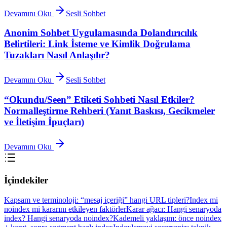
Devamını Oku
Sesli Sohbet
Anonim Sohbet Uygulamasında Dolandırıcılık
Belirtileri: Link İsteme ve Kimlik Doğrulama
Tuzakları Nasıl Anlaşılır?
Devamını Oku
Sesli Sohbet
“Okundu/Seen” Etiketi Sohbeti Nasıl Etkiler?
Normalleştirme Rehberi (Yanıt Baskısı, Gecikmeler
ve İletişim İpuçları)
Devamını Oku
İçindekiler
Kapsam ve terminoloji: “mesaj içeriği” hangi URL tipleri?
Index mi
noindex mi kararını etkileyen faktörler
Karar ağacı: Hangi senaryoda
index? Hangi senaryoda noindex?
Kademeli yaklaşım: önce noindex