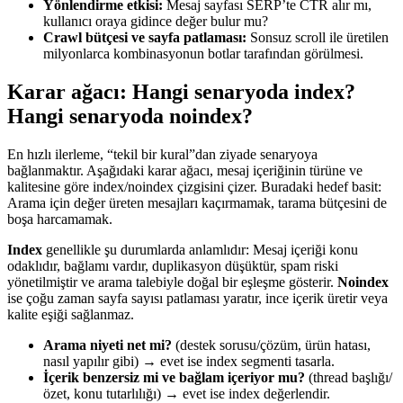
Yönlendirme etkisi:
Mesaj sayfası SERP’te CTR alır mı,
kullanıcı oraya gidince değer bulur mu?
Crawl bütçesi ve sayfa patlaması:
Sonsuz scroll ile üretilen
milyonlarca kombinasyonun botlar tarafından görülmesi.
Karar ağacı: Hangi senaryoda index?
Hangi senaryoda noindex?
En hızlı ilerleme, “tekil bir kural”dan ziyade senaryoya
bağlanmaktır. Aşağıdaki karar ağacı, mesaj içeriğinin türüne ve
kalitesine göre index/noindex çizgisini çizer. Buradaki hedef basit:
Arama için değer üreten mesajları kaçırmamak, tarama bütçesini de
boşa harcamamak.
Index
genellikle şu durumlarda anlamlıdır: Mesaj içeriği konu
odaklıdır, bağlamı vardır, duplikasyon düşüktür, spam riski
yönetilmiştir ve arama talebiyle doğal bir eşleşme gösterir.
Noindex
ise çoğu zaman sayfa sayısı patlaması yaratır, ince içerik üretir veya
kalite eşiği sağlanmaz.
Arama niyeti net mi?
(destek sorusu/çözüm, ürün hatası,
nasıl yapılır gibi) → evet ise index segmenti tasarla.
İçerik benzersiz mi ve bağlam içeriyor mu?
(thread başlığı/
özet, konu tutarlılığı) → evet ise index değerlendir.