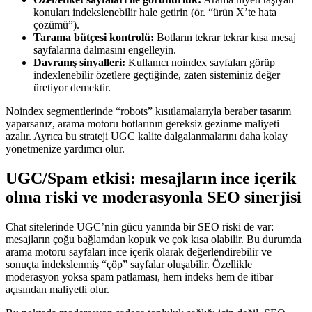
konuları indekslenebilir hale getirin (ör. “ürün X’te hata
çözümü”).
Tarama bütçesi kontrolü:
Botların tekrar tekrar kısa mesaj
sayfalarına dalmasını engelleyin.
Davranış sinyalleri:
Kullanıcı noindex sayfaları görüp
indexlenebilir özetlere geçtiğinde, zaten sisteminiz değer
üretiyor demektir.
Noindex segmentlerinde “robots” kısıtlamalarıyla beraber tasarım
yaparsanız, arama motoru botlarının gereksiz gezinme maliyeti
azalır. Ayrıca bu strateji UGC kalite dalgalanmalarını daha kolay
yönetmenize yardımcı olur.
UGC/Spam etkisi: mesajların ince içerik
olma riski ve moderasyonla SEO sinerjisi
Chat sitelerinde UGC’nin gücü yanında bir SEO riski de var:
mesajların çoğu bağlamdan kopuk ve çok kısa olabilir. Bu durumda
arama motoru sayfaları ince içerik olarak değerlendirebilir ve
sonuçta indekslenmiş “çöp” sayfalar oluşabilir. Özellikle
moderasyon yoksa spam patlaması, hem indeks hem de itibar
açısından maliyetli olur.