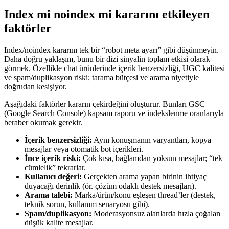
Index mi noindex mi kararını etkileyen
faktörler
Index/noindex kararını tek bir “robot meta ayarı” gibi düşünmeyin.
Daha doğru yaklaşım, bunu bir dizi sinyalin toplam etkisi olarak
görmek. Özellikle chat ürünlerinde içerik benzersizliği, UGC kalitesi
ve spam/duplikasyon riski; tarama bütçesi ve arama niyetiyle
doğrudan kesişiyor.
Aşağıdaki faktörler kararın çekirdeğini oluşturur. Bunları GSC
(Google Search Console) kapsam raporu ve indekslenme oranlarıyla
beraber okumak gerekir.
İçerik benzersizliği:
Aynı konuşmanın varyantları, kopya
mesajlar veya otomatik bot içerikleri.
İnce içerik riski:
Çok kısa, bağlamdan yoksun mesajlar; “tek
cümlelik” tekrarlar.
Kullanıcı değeri:
Gerçekten arama yapan birinin ihtiyaç
duyacağı derinlik (ör. çözüm odaklı destek mesajları).
Arama talebi:
Marka/ürün/konu eşleşen thread’ler (destek,
teknik sorun, kullanım senaryosu gibi).
Spam/duplikasyon:
Moderasyonsuz alanlarda hızla çoğalan
düşük kalite mesajlar.