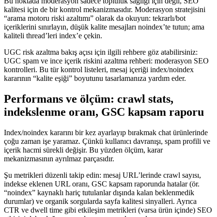
Bu noktada moderasyon sadece topluluk sağlığı için değil, SEO
kalitesi için de bir kontrol mekanizmasıdır. Moderasyon stratejisini
“arama motoru riski azaltımı” olarak da okuyun: tekrarlı/bot
içeriklerini sınırlayın, düşük kalite mesajları noindex’te tutun; ama
kaliteli thread’leri index’e çekin.
UGC risk azaltma bakış açısı için ilgili rehbere göz atabilirsiniz:
UGC spam ve ince içerik riskini azaltma rehberi: moderasyon SEO
kontrolleri. Bu tür kontrol listeleri, mesaj içeriği index/noindex
kararının “kalite eşiği” boyutunu tasarlamanıza yardım eder.
Performans ve ölçüm: crawl stats,
indekslenme oranı, GSC kapsam raporu
Index/noindex kararını bir kez ayarlayıp bırakmak chat ürünlerinde
çoğu zaman işe yaramaz. Çünkü kullanıcı davranışı, spam profili ve
içerik hacmi sürekli değişir. Bu yüzden ölçüm, karar
mekanizmasının ayrılmaz parçasıdır.
Şu metrikleri düzenli takip edin: mesaj URL’lerinde crawl sayısı,
indekse eklenen URL oranı, GSC kapsam raporunda hatalar (ör.
“noindex” kaynaklı hariç tutulanlar dışında kalan beklenmedik
durumlar) ve organik sorgularda sayfa kalitesi sinyalleri. Ayrıca
CTR ve dwell time gibi etkileşim metrikleri (varsa ürün içinde) SEO