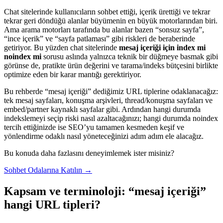
Chat sitelerinde kullanıcıların sohbet ettiği, içerik ürettiği ve tekrar
tekrar geri döndüğü alanlar büyümenin en büyük motorlarından biri.
Ama arama motorları tarafında bu alanlar bazen “sonsuz sayfa”,
“ince içerik” ve “sayfa patlaması” gibi riskleri de beraberinde
getiriyor. Bu yüzden chat sitelerinde
mesaj içeriği için index mi
noindex mi
sorusu aslında yalnızca teknik bir düğmeye basmak gibi
görünse de, pratikte ürün değerini ve tarama/indeks bütçesini birlikte
optimize eden bir karar mantığı gerektiriyor.
Bu rehberde “mesaj içeriği” dediğimiz URL tiplerine odaklanacağız:
tek mesaj sayfaları, konuşma arşivleri, thread/konuşma sayfaları ve
embed/partner kaynaklı sayfalar gibi. Ardından hangi durumda
indekslemeyi seçip riski nasıl azaltacağınızı; hangi durumda noindex
tercih ettiğinizde ise SEO’yu tamamen kesmeden keşif ve
yönlendirme odaklı nasıl yöneteceğinizi adım adım ele alacağız.
Bu konuda daha fazlasını deneyimlemek ister misiniz?
Sohbet Odalarına Katılın →
Kapsam ve terminoloji: “mesaj içeriği”
hangi URL tipleri?