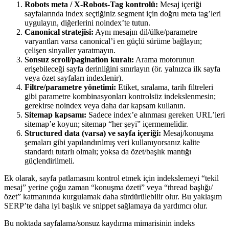
Robots meta / X-Robots-Tag kontrolü:
Mesaj içeriği
sayfalarında index seçtiğiniz segment için doğru meta tag’leri
uygulayın, diğerlerini noindex’te tutun.
Canonical stratejisi:
Aynı mesajın dil/ülke/parametre
varyantları varsa canonical’i en güçlü sürüme bağlayın;
çelişen sinyaller yaratmayın.
Sonsuz scroll/pagination kuralı:
Arama motorunun
erişebileceği sayfa derinliğini sınırlayın (ör. yalnızca ilk sayfa
veya özet sayfaları indexlenir).
Filtre/parametre yönetimi:
Etiket, sıralama, tarih filtreleri
gibi parametre kombinasyonları kontrolsüz indekslenmesin;
gerekirse noindex veya daha dar kapsam kullanın.
Sitemap kapsamı:
Sadece index’e alınması gereken URL’leri
sitemap’e koyun; sitemap “her şeyi” içermemelidir.
Structured data (varsa) ve sayfa içeriği:
Mesaj/konuşma
şemaları gibi yapılandırılmış veri kullanıyorsanız kalite
standardı tutarlı olmalı; yoksa da özet/başlık mantığı
güçlendirilmeli.
Ek olarak, sayfa patlamasını kontrol etmek için indekslemeyi “tekil
mesaj” yerine çoğu zaman “konuşma özeti” veya “thread başlığı/
özet” katmanında kurgulamak daha sürdürülebilir olur. Bu yaklaşım
SERP’te daha iyi başlık ve snippet sağlamaya da yardımcı olur.
Bu noktada sayfalama/sonsuz kaydırma mimarisinin indeks