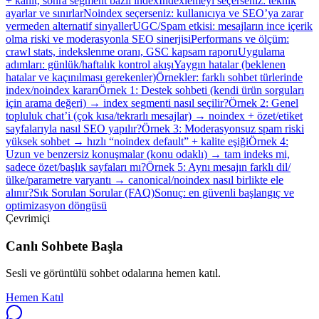
+ kanıt, sonra segment bazlı index
Indexlemeyi seçerseniz: teknik
ayarlar ve sınırlar
Noindex seçerseniz: kullanıcıya ve SEO’ya zarar
vermeden alternatif sinyaller
UGC/Spam etkisi: mesajların ince içerik
olma riski ve moderasyonla SEO sinerjisi
Performans ve ölçüm:
crawl stats, indekslenme oranı, GSC kapsam raporu
Uygulama
adımları: günlük/haftalık kontrol akışı
Yaygın hatalar (beklenen
hatalar ve kaçınılması gerekenler)
Örnekler: farklı sohbet türlerinde
index/noindex kararı
Örnek 1: Destek sohbeti (kendi ürün sorguları
için arama değeri) → index segmenti nasıl seçilir?
Örnek 2: Genel
topluluk chat’i (çok kısa/tekrarlı mesajlar) → noindex + özet/etiket
sayfalarıyla nasıl SEO yapılır?
Örnek 3: Moderasyonsuz spam riski
yüksek sohbet → hızlı “noindex default” + kalite eşiği
Örnek 4:
Uzun ve benzersiz konuşmalar (konu odaklı) → tam indeks mi,
sadece özet/başlık sayfaları mı?
Örnek 5: Aynı mesajın farklı dil/
ülke/parametre varyantı → canonical/noindex nasıl birlikte ele
alınır?
Sık Sorulan Sorular (FAQ)
Sonuç: en güvenli başlangıç ve
optimizasyon döngüsü
Çevrimiçi
Canlı Sohbete Başla
Sesli ve görüntülü sohbet odalarına hemen katıl.
Hemen Katıl