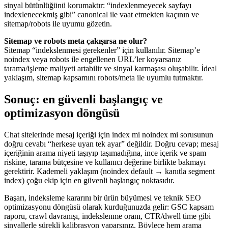
sinyal bütünlüğünü korumaktır: “indexlenmeyecek sayfayı
indexlenecekmiş gibi” canonical ile vaat etmekten kaçının ve
sitemap/robots ile uyumu gözetin.
Sitemap ve robots meta çakışırsa ne olur?
Sitemap “indekslenmesi gerekenler” için kullanılır. Sitemap’e
noindex veya robots ile engellenen URL’ler koyarsanız
tarama/işleme maliyeti artabilir ve sinyal karmaşası oluşabilir. İdeal
yaklaşım, sitemap kapsamını robots/meta ile uyumlu tutmaktır.
Sonuç: en güvenli başlangıç ve
optimizasyon döngüsü
Chat sitelerinde mesaj içeriği için index mi noindex mi sorusunun
doğru cevabı “herkese uyan tek ayar” değildir. Doğru cevap; mesaj
içeriğinin arama niyeti taşıyıp taşımadığına, ince içerik ve spam
riskine, tarama bütçesine ve kullanıcı değerine birlikte bakmayı
gerektirir. Kademeli yaklaşım (noindex default → kanıtla segment
index) çoğu ekip için en güvenli başlangıç noktasıdır.
Başarı, indeksleme kararını bir ürün büyümesi ve teknik SEO
optimizasyonu döngüsü olarak kurduğunuzda gelir: GSC kapsam
raporu, crawl davranışı, indekslenme oranı, CTR/dwell time gibi
sinyallerle sürekli kalibrasyon yaparsınız. Böylece hem arama