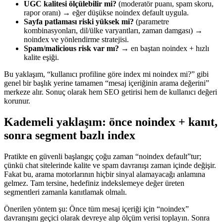
UGC kalitesi ölçülebilir mi?
(moderatör puanı, spam skoru,
rapor oranı) → eğer düşükse noindex default uygula.
Sayfa patlaması riski yüksek mi?
(parametre
kombinasyonları, dil/ülke varyantları, zaman damgası) →
noindex ve yönlendirme stratejisi.
Spam/malicious risk var mı?
→ en baştan noindex + hızlı
kalite eşiği.
Bu yaklaşım, “kullanıcı profiline göre index mi noindex mi?” gibi
genel bir başlık yerine tamamen “mesaj içeriğinin arama değerini”
merkeze alır. Sonuç olarak hem SEO getirisi hem de kullanıcı değeri
korunur.
Kademeli yaklaşım: önce noindex + kanıt,
sonra segment bazlı index
Pratikte en güvenli başlangıç çoğu zaman “noindex default”tur;
çünkü chat sitelerinde kalite ve spam davranışı zaman içinde değişir.
Fakat bu, arama motorlarının hiçbir sinyal alamayacağı anlamına
gelmez. Tam tersine, hedefiniz indekslemeye değer üreten
segmentleri zamanla kanıtlamak olmalı.
Önerilen yöntem şu: Önce tüm mesaj içeriği için “noindex”
davranışını geçici olarak devreye alıp ölçüm verisi toplayın. Sonra