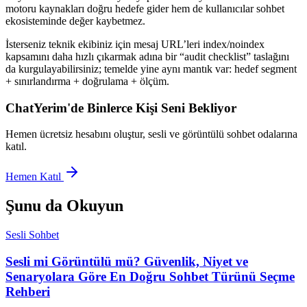
motoru kaynakları doğru hedefe gider hem de kullanıcılar sohbet
ekosisteminde değer kaybetmez.
İsterseniz teknik ekibiniz için mesaj URL’leri index/noindex
kapsamını daha hızlı çıkarmak adına bir “audit checklist” taslağını
da kurgulayabilirsiniz; temelde yine aynı mantık var: hedef segment
+ sınırlandırma + doğrulama + ölçüm.
ChatYerim'de Binlerce Kişi Seni Bekliyor
Hemen ücretsiz hesabını oluştur, sesli ve görüntülü sohbet odalarına
katıl.
Hemen Katıl
Şunu da Okuyun
Sesli Sohbet
Sesli mi Görüntülü mü? Güvenlik, Niyet ve
Senaryolara Göre En Doğru Sohbet Türünü Seçme
Rehberi