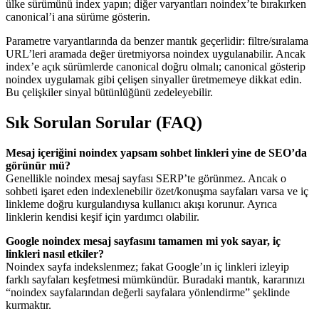
ülke sürümünü index yapın; diğer varyantları noindex’te bırakırken
canonical’i ana sürüme gösterin.
Parametre varyantlarında da benzer mantık geçerlidir: filtre/sıralama
URL’leri aramada değer üretmiyorsa noindex uygulanabilir. Ancak
index’e açık sürümlerde canonical doğru olmalı; canonical gösterip
noindex uygulamak gibi çelişen sinyaller üretmemeye dikkat edin.
Bu çelişkiler sinyal bütünlüğünü zedeleyebilir.
Sık Sorulan Sorular (FAQ)
Mesaj içeriğini noindex yapsam sohbet linkleri yine de SEO’da
görünür mü?
Genellikle noindex mesaj sayfası SERP’te görünmez. Ancak o
sohbeti işaret eden indexlenebilir özet/konuşma sayfaları varsa ve iç
linkleme doğru kurgulandıysa kullanıcı akışı korunur. Ayrıca
linklerin kendisi keşif için yardımcı olabilir.
Google noindex mesaj sayfasını tamamen mi yok sayar, iç
linkleri nasıl etkiler?
Noindex sayfa indekslenmez; fakat Google’ın iç linkleri izleyip
farklı sayfaları keşfetmesi mümkündür. Buradaki mantık, kararınızı
“noindex sayfalarından değerli sayfalara yönlendirme” şeklinde
kurmaktır.