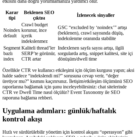
etkisini daha doğru yorumlamanıza yardımcı olur.
Karar
Beklenen SEO
İzlenecek sinyaller
tipi
çıktısı
Crawl budget
GSC “excluded by ‘noindex’” artışı
Noindex
korunur, ince
(beklenen), crawl sayısında düşüş,
default
içerik
indekslenme oranında stabilite
indekslenmez
Segment
Kaliteli thread’ler
Indexlenen sayfa sayısı artışı, ilgili
bazlı
SERP’te görünür,
sorgularda artış, snippet kalitesi, site içi
index
CTR artar
dönüşüm/dwell time
Özellikle CTR ve kullanıcı etkileşimi için ölçüm kurgusu yapın; aksi
halde sadece “indekslendi mi?” sorusuna cevap verir, “değer
üretiyor mu?” kısmını kaçırırsınız. İletişim/etkileşim ölçümünü SEO
raporlarına bağlamak için şunu inceleyebilirsiniz: chat sitelerinde
CTR ve Dwell Time nasıl ölçülür? Event Taxonomy ile SEO
raporuna bağlama rehberi.
Uygulama adımları: günlük/haftalık
kontrol akışı
Hızlı ve sürdürülebilir yönetim için kontrol akışını “operasyon” gibi