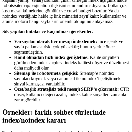
kapsam yanlış” senaryosundan çıkar. Örneğin index açtığınız halde
robots/sitemap/pagination ilişkisini sınırlandırmadıysanız botlar çok
kısa mesaj kümelerine gömülür ve crawl budget bozulur. Ya da
noindex verdiğiniz halde iç link mimarisi zayıf kalır; kullanıcılar ve
arama motoru hangi sayfaların önemli olduğunu anlayamaz.
Sık yapılan hatalar
ve
kaçınılması gerekenler
:
Varsayılan olarak her mesajı indexlemek:
İnce içerik ve
sayfa patlaması riski çok yüksektir; bunun yerine önce
segmentleştirin.
Kanıt olmadan hızlı index genişletme:
Kalite sinyalleri
görülmeden indeks açılırsa indeks kalitesi düşer ve düzeltmesi
daha maliyetli olur.
Sitemap ile robots/meta çelişkisi:
Sitemap’e noindex
sayfaları koymak veya canonical ile noindex’i çeliştirmek
sinyal karmaşası yaratabilir.
Özet/başlık stratejisiz tekil mesajı SERP’e çıkarmak:
CTR
düşer, kullanıcı değeri azalır; indeks kalite sinyalleri zamanla
zarar görebilir.
Örnekler: farklı sohbet türlerinde
index/noindex kararı