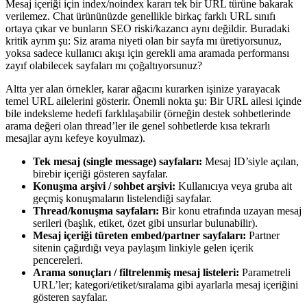
Mesaj içeriği için index/noindex kararı tek bir URL türüne bakarak
verilemez. Chat ürününüzde genellikle birkaç farklı URL sınıfı
ortaya çıkar ve bunların SEO riski/kazancı aynı değildir. Buradaki
kritik ayrım şu: Siz arama niyeti olan bir sayfa mı üretiyorsunuz,
yoksa sadece kullanıcı akışı için gerekli ama aramada performansı
zayıf olabilecek sayfaları mı çoğaltıyorsunuz?
Altta yer alan örnekler, karar ağacını kurarken işinize yarayacak
temel URL ailelerini gösterir. Önemli nokta şu: Bir URL ailesi içinde
bile indeksleme hedefi farklılaşabilir (örneğin destek sohbetlerinde
arama değeri olan thread’ler ile genel sohbetlerde kısa tekrarlı
mesajlar aynı kefeye koyulmaz).
Tek mesaj (single message) sayfaları:
Mesaj ID’siyle açılan,
birebir içeriği gösteren sayfalar.
Konuşma arşivi / sohbet arşivi:
Kullanıcıya veya gruba ait
geçmiş konuşmaların listelendiği sayfalar.
Thread/konuşma sayfaları:
Bir konu etrafında uzayan mesaj
serileri (başlık, etiket, özet gibi unsurlar bulunabilir).
Mesaj içeriği türeten embed/partner sayfaları:
Partner
sitenin çağırdığı veya paylaşım linkiyle gelen içerik
pencereleri.
Arama sonuçları / filtrelenmiş mesaj listeleri:
Parametreli
URL’ler; kategori/etiket/sıralama gibi ayarlarla mesaj içeriğini
gösteren sayfalar.