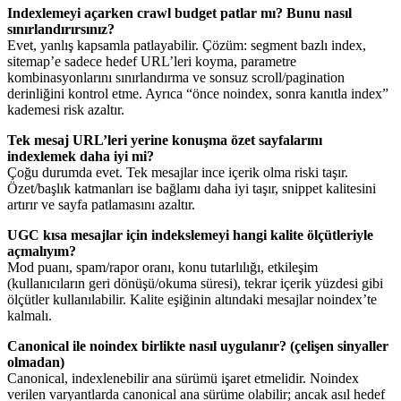
Indexlemeyi açarken crawl budget patlar mı? Bunu nasıl
sınırlandırırsınız?
Evet, yanlış kapsamla patlayabilir. Çözüm: segment bazlı index,
sitemap’e sadece hedef URL’leri koyma, parametre
kombinasyonlarını sınırlandırma ve sonsuz scroll/pagination
derinliğini kontrol etme. Ayrıca “önce noindex, sonra kanıtla index”
kademesi risk azaltır.
Tek mesaj URL’leri yerine konuşma özet sayfalarını
indexlemek daha iyi mi?
Çoğu durumda evet. Tek mesajlar ince içerik olma riski taşır.
Özet/başlık katmanları ise bağlamı daha iyi taşır, snippet kalitesini
artırır ve sayfa patlamasını azaltır.
UGC kısa mesajlar için indekslemeyi hangi kalite ölçütleriyle
açmalıyım?
Mod puanı, spam/rapor oranı, konu tutarlılığı, etkileşim
(kullanıcıların geri dönüşü/okuma süresi), tekrar içerik yüzdesi gibi
ölçütler kullanılabilir. Kalite eşiğinin altındaki mesajlar noindex’te
kalmalı.
Canonical ile noindex birlikte nasıl uygulanır? (çelişen sinyaller
olmadan)
Canonical, indexlenebilir ana sürümü işaret etmelidir. Noindex
verilen varyantlarda canonical ana sürüme olabilir; ancak asıl hedef