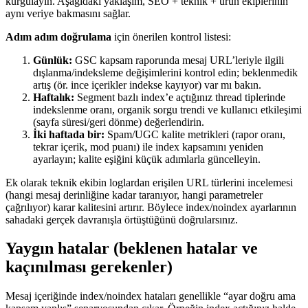
kurgulayın. Aşağıdaki yaklaşım, SEO + teknik + ürün ekiplerinin
aynı veriye bakmasını sağlar.
Adım adım doğrulama
için önerilen kontrol listesi:
Günlük:
GSC kapsam raporunda mesaj URL’leriyle ilgili
dışlanma/indeksleme değişimlerini kontrol edin; beklenmedik
artış (ör. ince içerikler indekse kayıyor) var mı bakın.
Haftalık:
Segment bazlı index’e açtığınız thread tiplerinde
indekslenme oranı, organik sorgu trendi ve kullanıcı etkileşimi
(sayfa süresi/geri dönme) değerlendirin.
İki haftada bir:
Spam/UGC kalite metrikleri (rapor oranı,
tekrar içerik, mod puanı) ile index kapsamını yeniden
ayarlayın; kalite eşiğini küçük adımlarla güncelleyin.
Ek olarak teknik ekibin loglardan erişilen URL türlerini incelemesi
(hangi mesaj derinliğine kadar taranıyor, hangi parametreler
çağrılıyor) karar kalitesini artırır. Böylece index/noindex ayarlarının
sahadaki gerçek davranışla örtüştüğünü doğrularsınız.
Yaygın hatalar (beklenen hatalar ve
kaçınılması gerekenler)
Mesaj içeriğinde index/noindex hataları genellikle “ayar doğru ama