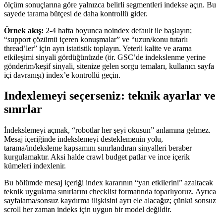
ölçüm sonuçlarına göre yalnızca belirli segmentleri indekse açın. Bu
sayede tarama bütçesi de daha kontrollü gider.
Örnek akış:
2-4 hafta boyunca noindex default ile başlayın;
“support çözümü içeren konuşmalar” ve “uzun/konu tutarlı
thread’ler” için ayrı istatistik toplayın. Yeterli kalite ve arama
etkileşimi sinyali gördüğünüzde (ör. GSC’de indekslenme yerine
gönderim/keşif sinyali, sitenize gelen sorgu temaları, kullanıcı sayfa
içi davranışı) index’e kontrollü geçin.
Indexlemeyi seçerseniz: teknik ayarlar ve
sınırlar
İndekslemeyi açmak, “robotlar her şeyi okusun” anlamına gelmez.
Mesaj içeriğinde indekslemeyi desteklemenin yolu,
tarama/indeksleme kapsamını sınırlandıran sinyalleri beraber
kurgulamaktır. Aksi halde crawl budget patlar ve ince içerik
kümeleri indexlenir.
Bu bölümde mesaj içeriği index kararının “yan etkilerini” azaltacak
teknik uygulama sınırlarını checklist formatında toparlıyoruz. Ayrıca
sayfalama/sonsuz kaydırma ilişkisini ayrı ele alacağız; çünkü sonsuz
scroll her zaman indeks için uygun bir model değildir.