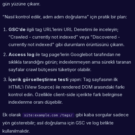
gün yüzüne çıkarır.
“Nasıl kontrol edilir, adım adım doğrulama” için pratik bir plan:
GSC’de
ilgili tag URL’lerini URL Denetimi ile inceleyin;
“Crawled - currently not indexed” veya “Discovered -
currently not indexed” gibi durumların örüntüsünü çıkarın.
Access log
ile tag page’lerin Googlebot tarafından ne
sıklıkla tarandığını görün; indexlenmeyen ama sürekli taranan
sayfalar crawl bütçesini tüketiyor olabilir.
İçerik görselleştirme testi
yapın: Tag sayfasının ilk
HTML’i (View Source) ile rendered DOM arasındaki farkı
kontrol edin. Özellikle client-side içerikte fark belirginse
indexlenme oranı düşebilir.
Ek olarak
gibi kaba sorgular sadece
site:example.com /tags/
yön gösterebilir; asıl doğrulama için GSC ve log birlikte
kullanılmalıdır.