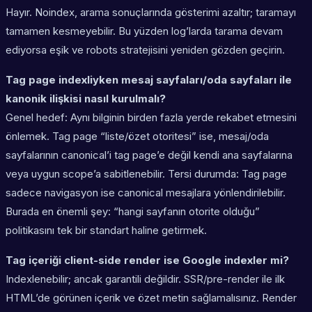
Hayır. Noindex, arama sonuçlarında gösterimi azaltır; taramayı
tamamen kesmeyebilir. Bu yüzden log’larda tarama devam
ediyorsa eşik ve robots stratejisini yeniden gözden geçirin.
Tag page indexliyken mesaj sayfaları/oda sayfaları ile
kanonik ilişkisi nasıl kurulmalı?
Genel hedef: Aynı bilginin birden fazla yerde rekabet etmesini
önlemek. Tag page “liste/özet otoritesi” ise, mesaj/oda
sayfalarının canonical’i tag page’e değil kendi ana sayfalarına
veya uygun scope’a sabitlenebilir. Tersi durumda: Tag page
sadece navigasyon ise canonical mesajlara yönlendirilebilir.
Burada en önemli şey: “hangi sayfanın otorite olduğu”
politikasını tek bir standart haline getirmek.
Tag içeriği client-side render ise Google indexler mi?
Indexlenebilir; ancak garantili değildir. SSR/pre-render ile ilk
HTML’de görünen içerik ve özet metin sağlamalısınız. Render