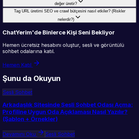
değer üretir?
Tag URL üretimi SEO ve crawl bütçesini nasıl etkiler? (Riskler
nelerdir?)
ChatYerim'de Binlerce Kişi Seni Bekliyor
Hemen ücretsiz hesabını oluştur, sesli ve görüntülü
sohbet odalarına katıl.
Hemen Katıl
Şunu da Okuyun
Sesli Sohbet
Arkadaşlık Sitesinde Sesli Sohbet Odası Açma:
Profiline Uygun Oda Açıklaması Nasıl Yazılır?
(Şablon + Örnekler)
Devamını Oku
Sesli Sohbet