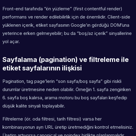
Front-end tarafında “ön yüzleme” (first contentful render)
performans ve render edilebilirlik için de önemlidir. Client-side
yüklenen içerik, etiket sayfasının Google’ın gördüğü DOM’una
yeterince erken gelmeyebilir; bu da “boş/az içerik” sinyallerine
yol açar.
Sayfalama (pagination) ve filtreleme ile
etiket sayfalarının ilişkisi
Pagination, tag page’lerin “son sayfa/boş sayfa” gibi riskli
durumlar üretmesine neden olabilir. Örneğin 1. sayfa zenginken
6. sayfa boş kalırsa, arama motoru bu boş sayfaları keşfedip
düşük kalite sinyali toplayabilir.
Filtreleme (ör. oda filtresi, tarih filtresi) varsa her
kombinasyonun ayrı URL üretip üretmediğini kontrol etmelisiniz.
Üretim artıyorsa canonical ve noindex birlikte planlanmalıdır.