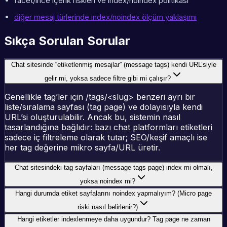
facet/ince içerik riskleri ve index/noindex politikası
diğer mesaj türlerinde index/noindex ölçüm yaklaşımı
Sıkça Sorulan Sorular
Chat sitesinde “etiketlenmiş mesajlar” (message tags) kendi URL’siyle
gelir mi, yoksa sadece filtre gibi mi çalışır?
Genellikle tag’ler için /tags/<slug> benzeri ayrı bir
liste/sıralama sayfası (tag page) ve dolayısıyla kendi
URL’si oluşturulabilir. Ancak bu, sistemin nasıl
tasarlandığına bağlıdır: bazı chat platformları etiketleri
sadece iç filtreleme olarak tutar; SEO/keşif amaçlı ise
her tag değerine mikro sayfa/URL üretir.
Chat sitesindeki tag sayfaları (message tags page) index mi olmalı,
yoksa noindex mi?
Hangi durumda etiket sayfalarını noindex yapmalıyım? (Micro page
riski nasıl belirlenir?)
Hangi etiketler indexlenmeye daha uygundur? Tag page ne zaman