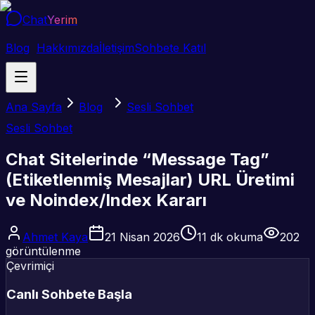
Chat
Yerim
Blog
Hakkımızda
İletişim
Sohbete Katıl
Ana Sayfa
Blog
Sesli Sohbet
Sesli Sohbet
Chat Sitelerinde “Message Tag”
(Etiketlenmiş Mesajlar) URL Üretimi
ve Noindex/Index Kararı
Ahmet Kaya
21 Nisan 2026
11
dk okuma
202
görüntülenme
Çevrimiçi
Canlı Sohbete Başla