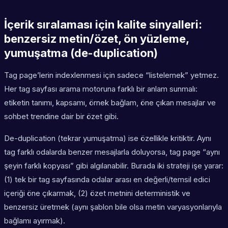
İçerik sıralaması için kalite sinyalleri:
benzersiz metin/özet, ön yüzleme,
yumuşatma (de-duplication)
Tag page’lerin indexlenmesi için sadece “listelemek” yetmez.
Her tag sayfası arama motoruna farklı bir anlam sunmalı:
etiketin tanımı, kapsamı, örnek bağlam, öne çıkan mesajlar ve
sohbet trendine dair bir özet gibi.
De-duplication (tekrar yumuşatma) ise özellikle kritiktir. Aynı
tag farklı odalarda benzer mesajlarla doluyorsa, tag page “aynı
şeyin farklı kopyası” gibi algılanabilir. Burada iki strateji işe yarar:
(1) tek bir tag sayfasında odalar arası en değerli/temsil edici
içeriği öne çıkarmak, (2) özet metnini deterministik ve
benzersiz üretmek (aynı şablon bile olsa metin varyasyonlarıyla
bağlamı ayırmak).