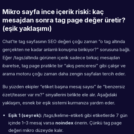
Mikro sayfa ince içerik riski: kaç
mesajdan sonra tag page değer üretir?
(eşik yaklaşımı)
Chat’te tag sayfasının SEO değeri çoğu zaman “o tag altında
gerçekten ne kadar anlamlı konuşma birikiyor?” sorusuna bağlı.
Eğer /tags/altında görünen içerik sadece birkaç mesajdan
ibaretse, tag page pratikte bir “akış penceresi” gibi çalışır ve
arama motoru çoğu zaman daha zengin sayfaları tercih eder.
Bu yüzden ekipler “etiket başına mesaj sayısı” ile “benzersiz
özet/teaser var mı?” sinyallerini birlikte ele alır. Aşağıdaki
yaklaşım, esnek bir eşik sistemi kurmanıza yardım eder.
Eşik 1 (seyrek):
/tags/kelime-etiketi gibi etiketlerde 7 gün
içinde 1–3 mesaj varsa
noindex
önerin. Çünkü tag page
değeri mikro düzeyde kalır.