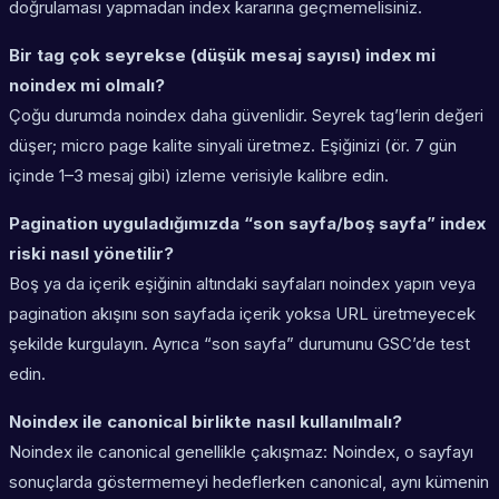
doğrulaması yapmadan index kararına geçmemelisiniz.
Bir tag çok seyrekse (düşük mesaj sayısı) index mi
noindex mi olmalı?
Çoğu durumda noindex daha güvenlidir. Seyrek tag’lerin değeri
düşer; micro page kalite sinyali üretmez. Eşiğinizi (ör. 7 gün
içinde 1–3 mesaj gibi) izleme verisiyle kalibre edin.
Pagination uyguladığımızda “son sayfa/boş sayfa” index
riski nasıl yönetilir?
Boş ya da içerik eşiğinin altındaki sayfaları noindex yapın veya
pagination akışını son sayfada içerik yoksa URL üretmeyecek
şekilde kurgulayın. Ayrıca “son sayfa” durumunu GSC’de test
edin.
Noindex ile canonical birlikte nasıl kullanılmalı?
Noindex ile canonical genellikle çakışmaz: Noindex, o sayfayı
sonuçlarda göstermemeyi hedeflerken canonical, aynı kümenin