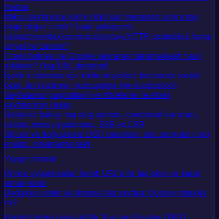
matrisi
Mikro sayfa ince içerik riski: kaç mesajdan sonra tag
page değer üretir? (eşik yaklaşımı)
robots/noindex/canonical/proxy/HTTP stratejileri: hangi
sinyal ne zaman?
Crawl bütçesi ve Google davranışı: tarama/keşif nasıl
etkilenir? (log/URL denetimi)
İçerik sıralaması için kalite sinyalleri: benzersiz metin/
özet, ön yüzleme, yumuşatma (de-duplication)
Sayfalama (pagination) ve filtreleme ile etiket
sayfalarının ilişkisi
Geliştirici bakışı: tag slug şeması, canonical kuralları,
robots meta uygulaması, SSR vs CSR
Ölçüm ve doğrulama: GSC raporları, site: sorguları, log
analizi, indeksleme testi
Yaygın hatalar
Örnek uygulamalar: kendi URL’si ile tag akışı ve karar
senaryoları
Değişken içerik ve dinamik tag sayfası: Google indexler
mi?
Kontrol listesi (uygula)
Sık Sorulan Sorular (FAQ)