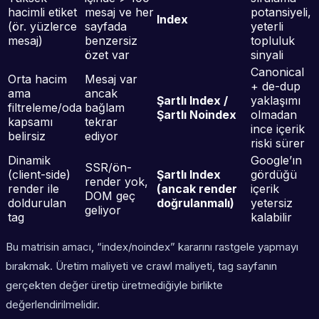
hacimli etiket
mesaj ve her
potansiyeli,
Index
(ör. yüzlerce
sayfada
yeterli
mesaj)
benzersiz
topluluk
özet var
sinyali
Canonical
Orta hacim
Mesaj var
+ de-dup
ama
ancak
Şartlı Index /
yaklaşımı
filtreleme/oda
bağlam
Şartlı Noindex
olmadan
kapsamı
tekrar
ince içerik
belirsiz
ediyor
riski sürer
Dinamik
Google’ın
SSR/ön-
(client-side)
Şartlı Index
gördüğü
render yok,
render ile
(ancak render
içerik
DOM geç
doldurulan
doğrulanmalı)
yetersiz
geliyor
tag
kalabilir
Bu matrisin amacı, “index/noindex” kararını rastgele yapmayı
bırakmak. Üretim maliyeti ve crawl maliyeti, tag sayfanın
gerçekten değer üretip üretmediğiyle birlikte
değerlendirilmelidir.