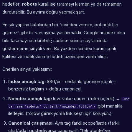
hedefler;
robots
kuralı ise taramayı kısmen ya da tamamen
durdurabilir. Bu ayrımı doğru yapmak şart.
En sık yapılan hatalardan biri “noindex verdim, bot artık hiç
gelmez” gibi bir varsayıma yaslanmaktır. Google noindex olsa
bile taramayı sürdürebilir; sadece sonuç sayfalarında
göstermeme sinyali verir. Bu yüzden noindex kararı
içerik
kalitesi
ve
indekslenme hedefi
üzerinden verilmelidir.
Önerilen sinyal yaklaşımı:
Index amaçlı tag:
SSR/ön-render ile görünen içerik +
benzersiz bağlam + doğru canonical.
Noindex amaçlı tag:
low-value durum (mikro içerik) →
<me
gibi mantıkla
ta name="robots" content="noindex,follow">
ilerleyin. (follow gerekiyorsa link keşfi için koruyun.)
Canonical çatışması:
Aynı tag farklı scope’larda (farklı
chat/oda) gösteriliyorsa canonical’i “tek otorite”ye