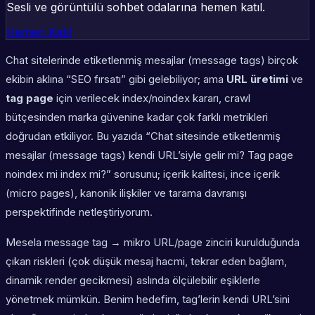
Sesli ve görüntülü sohbet odalarına hemen katıl.
Hemen Katıl
Chat sitelerinde etiketlenmiş mesajlar (message tags) birçok
ekibin aklına “SEO fırsatı” gibi gelebiliyor; ama
URL üretimi
ve
tag page
için verilecek index/noindex kararı, crawl
bütçesinden marka güvenine kadar çok farklı metrikleri
doğrudan etkiliyor. Bu yazıda “Chat sitesinde etiketlenmiş
mesajlar (message tags) kendi URL’siyle gelir mi? Tag page
noindex mi index mi?” sorusunu; içerik kalitesi, ince içerik
(micro pages), kanonik ilişkiler ve tarama davranışı
perspektifinde netleştiriyorum.
Mesela message tag → mikro URL/page zinciri kurulduğunda
çıkan riskleri (çok düşük mesaj hacmi, tekrar eden bağlam,
dinamik render gecikmesi) aslında ölçülebilir eşiklerle
yönetmek mümkün. Benim hedefim, tag’lerin kendi URL’sini