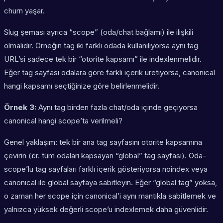
churn yaşar.
Slug şeması ayrıca “scope” (oda/chat bağlamı) ile ilişkili
olmalıdır. Örneğin tag iki farklı odada kullanılıyorsa aynı tag
URL’si sadece tek bir “otorite kapsamı” ile indexlenmelidir.
Eğer tag sayfası odalara göre farklı içerik üretiyorsa, canonical
hangi kapsamı seçtiğinize göre belirlenmelidir.
Örnek 3:
Aynı tag birden fazla chat/oda içinde geçiyorsa
canonical hangi scope’ta verilmeli?
Genel yaklaşım:
tek bir ana tag sayfasını
otorite kapsamına
çevirin (ör. tüm odaları kapsayan “global” tag sayfası). Oda-
scope’lu tag sayfaları farklı içerik gösteriyorsa noindex veya
canonical ile global sayfaya sabitleyin. Eğer “global tag” yoksa,
o zaman her scope için canonical’i aynı mantıkla sabitlemek ve
yalnızca yüksek değerli scope’u indexlemek daha güvenlidir.