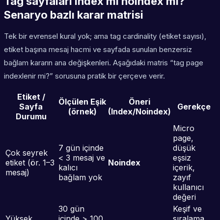
Tag sayfaları index mi noindex mi?
Senaryo bazlı karar matrisi
Tek bir evrensel kural yok; ama tag cardinality (etiket sayısı),
etiket başına mesaj hacmi ve sayfada sunulan benzersiz
bağlam kararın ana değişkenleri. Aşağıdaki matris “tag page
indexlenir mi?” sorusuna pratik bir çerçeve verir.
Etiket /
Ölçülen Eşik
Öneri
Sayfa
Gerekçe
(örnek)
(Index/Noindex)
Durumu
Micro
page,
7 gün içinde
düşük
Çok seyrek
< 3 mesaj ve
eşsiz
etiket (ör. 1–3
Noindex
kalıcı
içerik,
mesaj)
bağlam yok
zayıf
kullanıcı
değeri
30 gün
Keşif ve
Yüksek
içinde > 100
sıralama