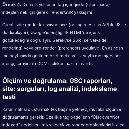
Örnek 4:
Dinamik yüklenen tag içeriğinde (client-side)
indexlenmek için gerekli render/SSR yaklaşımı
Client-side render kullanıyorsanız (ör. tag mesajları API ile JS ile
dolduruluyor), Google’ın eriştiği ilk HTML’de içerik
gözükeceğini doğrulayın. Gerekirse SSR (server-side
rendering) veya pre-render (prerender) uygulayın. En azından
tag sayfasında görünen özet metin ve ilk sayfa mesaj/teaser
içeriği, tarayıcının DOM’u alırken hazır olmalıdır.
Ölçüm ve doğrulama: GSC raporları,
site: sorguları, log analizi, indeksleme
testi
Karar matrisi oluşturmak tek başına yetmez; mutlaka ölçümle
doğrulamanız gerekir. Özellikle tag page’lerin “Discover/Not
indexed” nedenleri, mikro içerik ve render problemlerini hızlıca