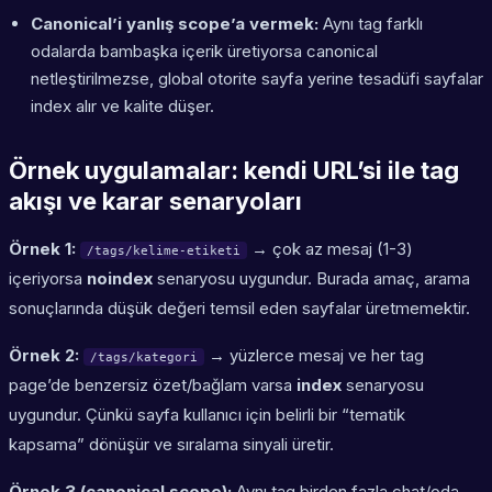
Canonical’i yanlış scope’a vermek:
Aynı tag farklı
odalarda bambaşka içerik üretiyorsa canonical
netleştirilmezse, global otorite sayfa yerine tesadüfi sayfalar
index alır ve kalite düşer.
Örnek uygulamalar: kendi URL’si ile tag
akışı ve karar senaryoları
Örnek 1:
→ çok az mesaj (1-3)
/tags/kelime-etiketi
içeriyorsa
noindex
senaryosu uygundur. Burada amaç, arama
sonuçlarında düşük değeri temsil eden sayfalar üretmemektir.
Örnek 2:
→ yüzlerce mesaj ve her tag
/tags/kategori
page’de benzersiz özet/bağlam varsa
index
senaryosu
uygundur. Çünkü sayfa kullanıcı için belirli bir “tematik
kapsama” dönüşür ve sıralama sinyali üretir.
Örnek 3 (canonical scope):
Aynı tag birden fazla chat/oda