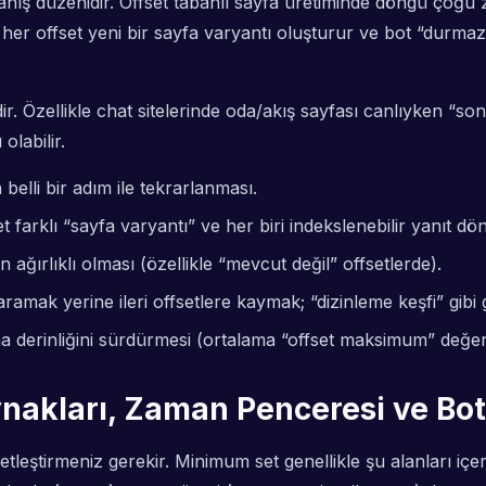
nış düzenidir. Offset tabanlı sayfa üretiminde döngü çoğu z
r; her offset yeni bir sayfa varyantı oluşturur ve bot “durm
r. Özellikle chat sitelerinde oda/akış sayfası canlıyken “son
olabilir.
 belli bir adım ile tekrarlanması.
t farklı “sayfa varyantı” ve her biri indekslenebilir yanıt dön
ağırlıklı olması (özellikle “mevcut değil” offsetlerde).
taramak yerine ileri offsetlere kaymak; “dizinleme keşfi” gibi
erinliğini sürdürmesi (ortalama “offset maksimum” değerin
ynakları, Zaman Penceresi ve Bo
netleştirmeniz gerekir. Minimum set genellikle şu alanları i