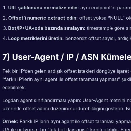
URL şablonunu normalize edin:
aynı endpoint’in parame
Offset’i numeric extract edin:
offset yoksa “NULL” ola
Bot/IP+UA+oda bazında sıralayın:
timestamp’e göre sıra
Loop metriklerini üretin:
benzersiz offset sayısı, ardış
7) User-Agent / IP / ASN Kümele
Tek bir IP’den gelen ardışık offset istekleri döngüye işar
“farklı IP’lerin aynı agent ile offset taraması yapması” şe
edebilmek.
Logdan agent sınıflandırması yapın: User-Agent metnini norm
üzerinde offset adımı düzenini sürdürebildiğini gösterin. 
Örnek:
Farklı IP’lerin aynı agent ile offset taraması yapm
UA ile geliyorsa, bu “tek bot davranışı” kanıtı olabilir. Eğ