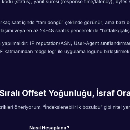
 kodu (status), yanıt süresi (response time/latency), bytes 
irkaç saat içinde “tam döngü” şeklinde görünür; ama bazı b
laşımı veya en az 24-48 saatlik pencerelerle “haftalık/çalış
la yapılmalıdır: IP reputation/ASN, User-Agent sınıflandırmas
AF katmanından “edge log” ile uygulama logunu birleştirmek
ıralı Offset Yoğunluğu, İsraf Or
leri öneriyorum. “İndekslenebilirlik bozuldu” gibi nitel yarg
Nasıl Hesaplanır?