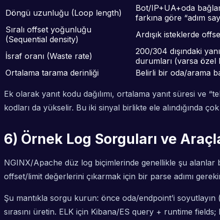
Bot/IP+UA+oda bağlam
Döngü uzunluğu (Loop length)
farkına göre “adım say
Sıralı offset yoğunluğu
Ardışık isteklerde offs
(Sequential density)
200/304 dışındaki yanı
İsraf oranı (Waste rate)
durumları (varsa özel 
Ortalama tarama derinliği
Belirli bir oda/arama 
Ek olarak yanıt kodu dağılımı, ortalama yanıt süresi ve “tek
kodları da yükselir. Bu iki sinyal birlikte ele alındığında ç
6) Örnek Log Sorguları ve Araç
NGINX/Apache düz log biçimlerinde genellikle şu alanlar
offset/limit değerlerini çıkarmak için bir parse adımı ge
Şu mantıkla sorgu kurun: önce oda/endpoint’i soyutlayın (
sırasını üretin. ELK için Kibana/ES query + runtime fields