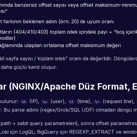
ında benzersiz offset sayısı veya offset maksimum-mini
ısı”
et farkının beklenen adım (örn. 20) ile uyum oranı
tların (404/410/403) toplam istek içindeki payı + “boş içeri
kodlar)
bağlamında ulaşılan ortalama offset maksimum değeri
il sayfa sayısı / toplam istek” oranı da değerlidir. Döngülerd
ok daha güçlü kanıt oluşur.
lar (NGINX/Apache Düz Format, 
 bulunur:
(IP),
(user),
(time),
(request line),
%h
%u
%t
%r
rekir. Bu parse adımı (regex/Grok/SQL UDF) olmadan döngü m
path + sabit query parametreleri), sonra offset parametres
; Loki için LogQL; BigQuery için REGEXP_EXTRACT ve window f