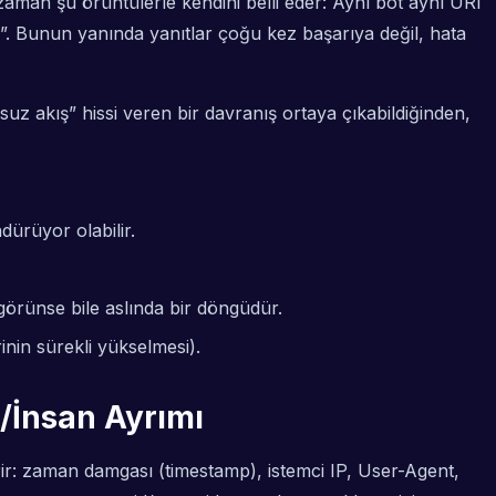
aman şu örüntülerle kendini belli eder: Aynı bot aynı URI
az”. Bunun yanında yanıtlar çoğu kez başarıya değil, hata
suz akış” hissi veren bir davranış ortaya çıkabildiğinden,
dürüyor olabilir.
 görünse bile aslında bir döngüdür.
in sürekli yükselmesi).
t/İnsan Ayrımı
çerir: zaman damgası (timestamp), istemci IP, User-Agent,