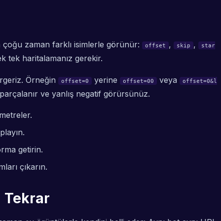
ım çoğu zaman farklı isimlerle görünür:
,
,
offset
skip
star
ek tek haritalamanız gerekir.
irgeriz. Örneğin
yerine
veya
offset=0
offset=00
offset=0&l
parçalanır ve yanlış negatif görürsünüz.
metreler.
playın.
rma getirin.
mları çıkarın.
z Tekrar