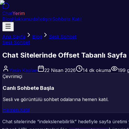
Chat
Yerim
Blog
Hakkımızda
İletişim
Sohbete Katıl
Ana Sayfa
Blog
Sesli Sohbet
Sesli Sohbet
Chat Sitelerinde Offset Tabanlı Sayf
Yasin Kaplan
22 Nisan 2026
14
dk okuma
199
g
Çevrimiçi
Canlı Sohbete Başla
Sesli ve görüntülü sohbet odalarına hemen katıl.
Hemen Katıl
Chat sitelerinde “indekslenebilirlik” hedefiyle sayfa üreti