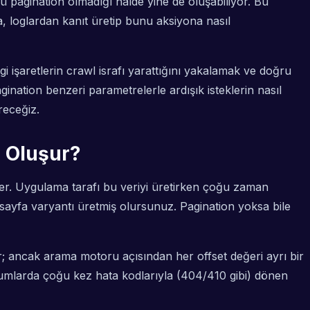
ü pagination olmadığı halde yine de oluşabiliyor. Bu
 loglardan kanıt üretip bunu aksiyona nasıl
 işaretlerin crawl israfı yarattığını yakalamak ve doğru
gination benzeri parametrelerle ardışık isteklerin nasıl
receğiz.
l Oluşur?
rler. Uygulama tarafı bu veriyi üretirken çoğu zaman
ir sayfa varyantı üretmiş olursunuz. Pagination yoksa bile
ilir; ancak arama motoru açısından her offset değeri ayrı bir
urumlarda çoğu kez hata kodlarıyla (404/410 gibi) dönen