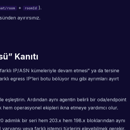
+
).
hat/room
roomId
sünden ayırırsınız.
sü” Kanıtı
a farklı IP/ASN kümeleriyle devam etmesi” ya da tersine
rklı egress IP’leri botu bölüyor mu gibi ayrımları ayırt
e eşleştirin. Ardından aynı agentin belirli bir oda/endpoint
nik hem operasyonel ekipleri ikna etmeye yardımcı olur.
 20 adımlık bir seri hem 203.x hem 198.x bloklarından aynı
varyansı veya farklı istemci türlerini eleyebilmek gerekir.