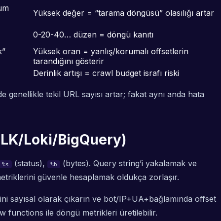
mum
Yüksek değer = “tarama döngüsü” olasılığı artar
0-20-40… düzen = döngü kanıtı
k”
Yüksek oran = yanlış/korumalı offsetlerin
tarandığını gösterir
Derinlik artışı = crawl budget israfı riski
e genellikle tekil URL sayısı artar; fakat aynı anda hata
ELK/Loki/BigQuery)
(status),
(bytes). Query string’i yakalamak ve
%s
%b
etriklerini güvenle hesaplamak oldukça zorlaşır.
ini sayısal olarak çıkarın ve bot/IP+UA+bağlamında offset
unctions ile döngü metrikleri üretilebilir.