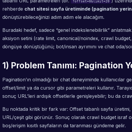
tabanlı URL parametreleri (ör.
) üzerind
?offset=0&limit=20
rehberde
chat sitesi sayfa üretiminde (pagination yeri
dönüştürebileceğinizi adım adım ele alacağım.
Buradaki hedef, sadece “genel indekslenebilirlik” anlatmak
aksiyon setini (rate limit, canonical/noindex, crawl budget,
döngüye dönüştüğünü; bot/insan ayrımını ve chat oda/sonuç 
1) Problem Tanımı: Pagination Yo
Pagination’ın olmadığı bir chat deneyiminde kullanıcılar g
offset/limit ya da cursor gibi parametreleri kullanır. Taray
sonuç URL’leri ardışık offsetlerle genişleyebilir; bu da cr
Bu noktada kritik bir fark var: Offset tabanlı sayfa üretimi
URL/çeşit gibi görünür. Sonuç olarak crawl budget israf ol
boş/erişim kısıtlı sayfaların da taranması gündeme gelir.