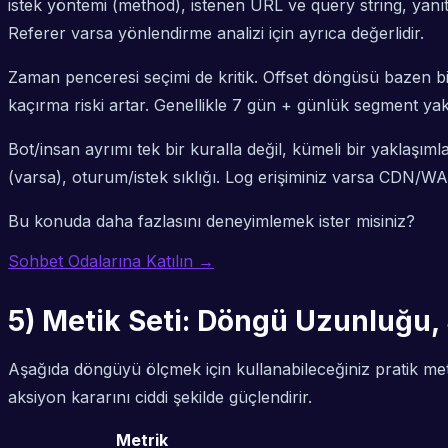
istek yöntemi (method), istenen URL ve query string, yanıt
Referer varsa yönlendirme analizi için ayrıca değerlidir.
Zaman penceresi seçimi de kritik. Offset döngüsü bazen b
kaçırma riski artar. Genellikle 7 gün + günlük segment yak
Bot/insan ayrımı tek bir kuralla değil, kümeli bir yaklaşım
(varsa), oturum/istek sıklığı. Log erişiminiz varsa CDN/W
Bu konuda daha fazlasını deneyimlemek ister misiniz?
Sohbet Odalarına Katılın →
5) Metik Seti: Döngü Uzunluğu, S
Aşağıda döngüyü ölçmek için kullanabileceğiniz pratik metrik
aksiyon kararını ciddi şekilde güçlendirir.
Metrik