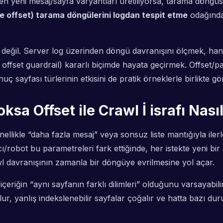
en yeni mesaj/sayfa varyantları üretiliyorsa, tarama döngüs
ne offset) tarama döngülerini logdan tespit etme
odağında,
 değil. Server log üzerinden döngü davranışını ölçmek, hangi
 offset guardrail) kararlı biçimde hayata geçirmek. Offset/pa
sayfası türlerinin etkisini de pratik örneklerle birlikte gö
ksa Offset ile Crawl İ israfı Nası
enellikle “daha fazla mesaj” veya sonsuz liste mantığıyla ile
ıcı/robot bu parametreleri fark ettiğinde, her istekte yeni b
awl davranışının zamanla bir döngüye evrilmesine yol açar.
, içeriğin “aynı sayfanın farklı dilimleri” olduğunu varsayab
ur, yanlış indekslenebilir sayfalar çoğalır ve hatta bazı d