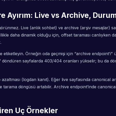
re Ayırım: Live vs Archive, Duru
rünmez. Live (anlık sohbet) ve archive (arşiv mesajlar) sayfal
ellikle daha dinamik olduğu için, offset taraması canlıyken da
.
e etiketleyin. Örneğin oda geçmişi için “archive endpoint’i”
m” döndüren sayfalarda 403/404 oranları yükselir; bu da dön
 azaltması (logdan kanıt). Eğer live sayfasında canonical arc
nde tarama döngüsü artabilir. Archive endpoint’inde canonical
iren Uç Örnekler