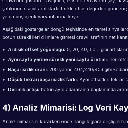
Crawl döngüsünü “rastgele çok istek”ten ayıran şey, davra
şablonuna sabit aralıklarla farklı offset değerleri gönderi
ya da boş içerik varyantlarına kayar.
Aşağıdaki göstergeler döngü teşhisinde en temel sinyallerdi
botun sürekli ileri dilimlere gitmesi crawl israfının net kanıtı 
Ardışık offset yoğunluğu:
0, 20, 40, 60… gibi artışların
Aynı sayfa yerine sürekli yeni sayfa üretimi:
her offse
Başarısızlık oranı:
200 yerine 404/410/403 gibi kodların 
Düşük tekrar/başarısızlık farkı:
Aynı offsetleri tekrar 
Derinlik artışı:
botun aynı oda/arama bağlamında arama d
4) Analiz Mimarisi: Log Veri Ka
Analiz mimarisini kurarken önce hangi loglara eriştiğinizi 