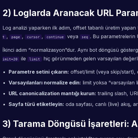
2) Loglarda Aranacak URL Para
Log analizi yaparken ilk adım, offset tabanlı üretim yapan
,
,
,
veya
. Bu parametrelerin U
t
page
cursor
continue
seq
İkinci adım “normalizasyon”dur. Aynı bot döngüsü gösterge
ile
hiç görünmeden gelen varsayılan değerleri
imit=20
limit
Parametre setini çıkarın:
offset/limit (veya skip/start)
Varsayılanları normalize edin:
limit yoksa “varsayılan 
URL canonicalization mantığı kurun:
trailing slash, U
Sayfa türü etiketleyin:
oda sayfası, canlı (live) akış, a
3) Tarama Döngüsü İşaretleri: Ar