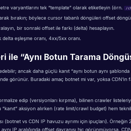
tre varyantlarını tek “template” olarak etiketleyin (örn.
/c
rak bırakın; böylece cursor tabanlı döngüleri offset döngü
layın, bir sonraki offset ile farkı (delta) hesaplayın.
ık delta eşleşme oranı, 4xx/5xx oranı.
ri ile “Aynı Botun Tarama Döngü
et edebilir; ancak daha güçlü kanıt “aynı botun aynı şablond
klinde görünür. Buradaki amaç botnet mi var, yoksa CDN’in fa
alize edip (versiyonları kırpma), bilinen crawler listeleriyl
Bu “kanıt” aksiyon alırken (rate limit/crawl budget) hem tek
ası (botnet vs CDN IP havuzu ayrımı için ipuçları). Örneğin
er aynı IP aralığında offset davranışı hiç görünmüyorsa, CDN 