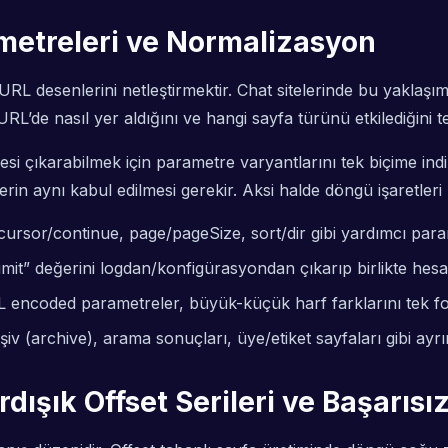
metreleri ve Normalizasyon
 URL desenlerini netleştirmektir. Chat sitelerinde bu yaklaş
RL’de nasıl yer aldığını ve hangi sayfa türünü etkilediğini t
si çıkarabilmek için parametre varyantlarını tek biçime ind
n aynı kabul edilmesi gerekir. Aksi halde döngü işaretleri 
, cursor/continue, page/pageSize, sort/dir gibi yardımcı para
limit” değerini logdan/konfigürasyondan çıkarıp birlikte hesa
RL encoded parametreler, büyük-küçük harf farklarını tek fo
rşiv (archive), arama sonuçları, üye/etiket sayfaları gibi ayrı
dışık Offset Serileri ve Başarısı