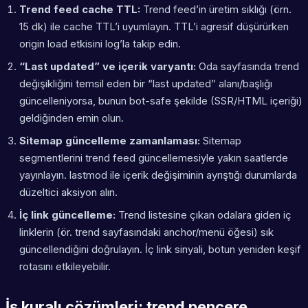
Trend feed cache TTL:
Trend feed’in üretim sıklığı (örn.
15 dk) ile cache TTL’i uyumlayın. TTL’i agresif düşürürken
origin load etkisini log’la takip edin.
“Last updated” ve içerik varyantı:
Oda sayfasında trend
değişikliğini temsil eden bir “last updated” alanı/başlığı
güncelleniyorsa, bunun bot-safe şekilde (SSR/HTML içeriği)
geldiğinden emin olun.
Sitemap güncelleme zamanlaması:
Sitemap
segmentlerini trend feed güncellemesiyle yakın saatlerde
yayınlayın. lastmod ile içerik değişiminin ayrıştığı durumlarda
düzeltici aksiyon alın.
İç link güncelleme:
Trend listesine çıkan odalara giden iç
linklerin (ör. trend sayfasındaki anchor/menü öğesi) sık
güncellendiğini doğrulayın. İç link sinyali, botun yeniden keşif
rotasını etkileyebilir.
İş kuralı çözümleri: trend pencere