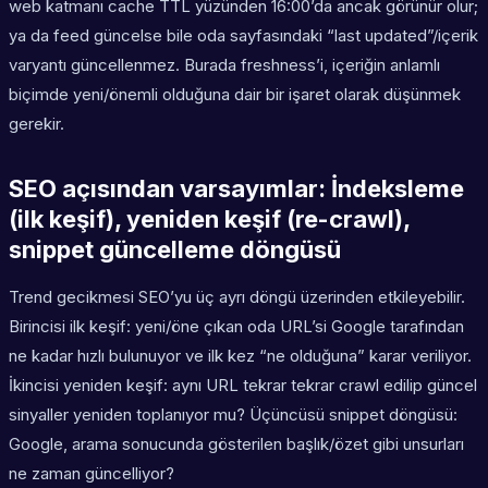
web katmanı cache TTL yüzünden 16:00’da ancak görünür olur;
ya da feed güncelse bile oda sayfasındaki “last updated”/içerik
varyantı güncellenmez. Burada freshness’i, içeriğin anlamlı
biçimde yeni/önemli olduğuna dair bir işaret olarak düşünmek
gerekir.
SEO açısından varsayımlar: İndeksleme
(ilk keşif), yeniden keşif (re-crawl),
snippet güncelleme döngüsü
Trend gecikmesi SEO’yu üç ayrı döngü üzerinden etkileyebilir.
Birincisi ilk keşif: yeni/öne çıkan oda URL’si Google tarafından
ne kadar hızlı bulunuyor ve ilk kez “ne olduğuna” karar veriliyor.
İkincisi yeniden keşif: aynı URL tekrar tekrar crawl edilip güncel
sinyaller yeniden toplanıyor mu? Üçüncüsü snippet döngüsü:
Google, arama sonucunda gösterilen başlık/özet gibi unsurları
ne zaman güncelliyor?