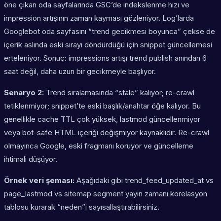
öne çıkan oda sayfalarında GSC’de indekslenme hızı ve
impression artışının zaman kayması gözleniyor. Log’larda
Googlebot oda sayfasını “trend gecikmesi boyunca” çekse de
içerik aslında eski sırayı döndürdüğü için snippet güncellemesi
erteleniyor. Sonuç: impressions artışı trend publish anından 6
saat değil, daha uzun bir gecikmeyle başlıyor.
Senaryo 2:
Trend sıralamasında “stale” kalıyor; re-crawl
tetiklenmiyor; snippet’te eski başlık/anahtar öğe kalıyor. Bu
genellikle cache TTL çok yüksek, lastmod güncellenmiyor
veya bot-safe HTML içeriği değişmiyor kaynaklıdır. Re-crawl
olmayınca Google, eski fragmanı koruyor ve güncelleme
ihtimali düşüyor.
Örnek veri şeması:
Aşağıdaki gibi trend_feed_updated_at vs
page_lastmod vs sitemap segment yayın zamanı korelasyon
tablosu kurarak “neden”i sayısallaştırabilirsiniz.