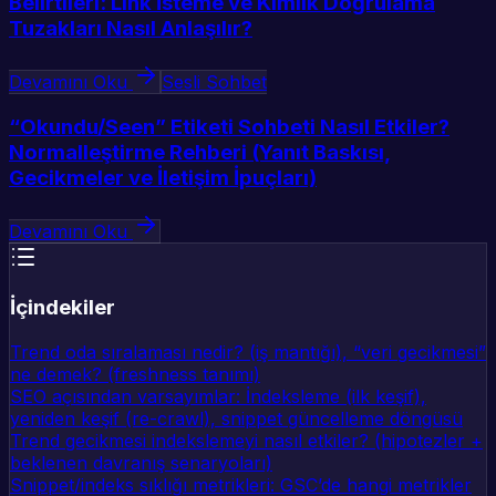
Belirtileri: Link İsteme ve Kimlik Doğrulama
Tuzakları Nasıl Anlaşılır?
Devamını Oku
Sesli Sohbet
“Okundu/Seen” Etiketi Sohbeti Nasıl Etkiler?
Normalleştirme Rehberi (Yanıt Baskısı,
Gecikmeler ve İletişim İpuçları)
Devamını Oku
İçindekiler
Trend oda sıralaması nedir? (iş mantığı), “veri gecikmesi”
ne demek? (freshness tanımı)
SEO açısından varsayımlar: İndeksleme (ilk keşif),
yeniden keşif (re-crawl), snippet güncelleme döngüsü
Trend gecikmesi indekslemeyi nasıl etkiler? (hipotezler +
beklenen davranış senaryoları)
Snippet/indeks sıklığı metrikleri: GSC’de hangi metrikler