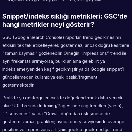
Snippet/indeks sıklığı metrikleri: GSC’de
hangi metrikler neyi gösterir?
GSC (Google Search Console) raporları trend gecikmesinin
etkisini tek tek etiketleyerek göstermez; ancak doğru kesitlerle
“zaman kayması” gözlenebilir. Örneğin “impressions” trend ile
aynı frekansta artmıyorsa, bu iki anlama gelebilir: ya
indeksleme/yeniden keşif gecikmiştir ya da Google snippet’i
güncellemeden kullanıcıya eski başlık/fragment
göstermektedir.
Pratikte şu göstergeleri birlikte değerlendirmek daha verimli
olur: URL bazında Indexing/Pages indexing trendleri (varsa),
“Discoveries” ya da “Crawl” doğrudan eşleşmese de
gösterim-zaman grafikleri; ayrıca query seviyesinde average
position ve impressions artışının gecikip gecikmediği. Trend