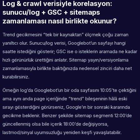
Log & crawl verisiyle korelasyon:
sunucu/log + GSC + sitemaps
zamanlaması nasıl birlikte okunur?
Trend gecikmesini “tek bir kaynaktan” ölçmek çoğu zaman
yanıltıcı olur. Sunucu/log verisi, Googlebot’un sayfayı hangi
saatte istediğini gösterir; GSC ise o isteklerin aramada ne kadar
hızlı görünürlük ürettiğini anlatır. Sitemap yayın/versiyonlama
zamanlamasıyla birlikte baktığınızda nedensel zinciri daha net
kurabilirsiniz.
Örneğin log’da Googlebot’un bir oda sayfasını 10:05’te çektiğini
ama aynı anda page içeriğinde “trend” bileşeninin hâlâ eski
sırayı gösterdiğini görürseniz, Google’ın bir sonraki kararında
gecikme beklenir. Benzer şekilde sitemap segmenti 12:00’de
güncellenmiş olsa bile içerik 18:00’de değişiyorsa,
lastmod/sinyal uyumsuzluğu yeniden keşfi yavaşlatabilir.