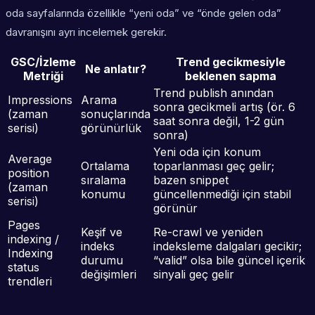
oda sayfalarında özellikle “yeni oda” ve “önde gelen oda”
davranışını ayrı incelemek gerekir.
GSC/İzleme
Trend gecikmesiyle
Ne anlatır?
Metriği
beklenen sapma
Trend publish anından
Impressions
Arama
sonra gecikmeli artış (ör. 6
(zaman
sonuçlarında
saat sonra değil, 1-2 gün
serisi)
görünürlük
sonra)
Yeni oda için konum
Average
Ortalama
toparlanması geç gelir;
position
sıralama
bazen snippet
(zaman
konumu
güncellenmediği için stabil
serisi)
görünür
Pages
Keşif ve
Re-crawl ve yeniden
indexing /
indeks
indeksleme dalgaları gecikir;
Indexing
durumu
“valid” olsa bile güncel içerik
status
değişimleri
sinyali geç gelir
trendleri