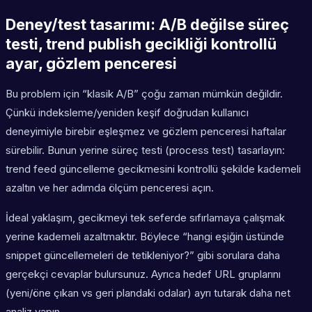
Deney/test tasarımı: A/B değilse süreç
testi, trend publish gecikliği kontrollü
ayar, gözlem penceresi
Bu problem için “klasik A/B” çoğu zaman mümkün değildir.
Çünkü indeksleme/yeniden keşif doğrudan kullanıcı
deneyimiyle birebir eşleşmez ve gözlem penceresi haftalar
sürebilir. Bunun yerine süreç testi (process test) tasarlayın:
trend feed güncelleme gecikmesini kontrollü şekilde kademeli
azaltın ve her adımda ölçüm penceresi açın.
İdeal yaklaşım, gecikmeyi tek seferde sıfırlamaya çalışmak
yerine kademeli azaltmaktır. Böylece “hangi eşiğin üstünde
snippet güncellemeleri de tetikleniyor?” gibi sorulara daha
gerçekçi cevaplar bulursunuz. Ayrıca hedef URL gruplarını
(yeni/öne çıkan vs geri plandaki odalar) ayrı tutarak daha net
analiz yapın.