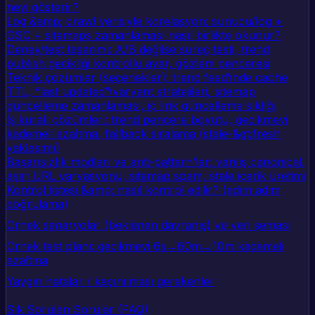
neyi gösterir?
Log &amp; crawl verisiyle korelasyon: sunucu/log +
GSC + sitemaps zamanlaması nasıl birlikte okunur?
Deney/test tasarımı: A/B değilse süreç testi, trend
publish gecikliği kontrollü ayar, gözlem penceresi
Teknik çözümler (seçenekler): trend feed’inde cache
TTL, “last updated”/varyant stratejileri, sitemap
güncelleme zamanlaması, iç link güncelleme sıklığı
İş kuralı çözümleri: trend pencere boyutu, gecikmeyi
kademeli azaltma, fallback sıralama (stale-&gt;fresh
yaklaşımı)
Başarısızlık modları ve anti-pattern’ler: yanlış canonical,
aşırı URL varyasyonu, sitemap spam, stale içerik üretimi
Kontrol listesi &amp; nasıl kontrol edilir? (adım adım
doğrulama)
Örnek senaryolar (beklenen davranış) ve veri şeması
Örnek test planı: gecikmeyi 6s→60m→10m kademeli
azaltma
Yaygın hatalar / kaçınılması gerekenler
Sık Sorulan Sorular (FAQ)