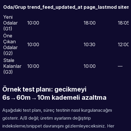
Oda/Grup
trend_feed_updated_at
page_lastmod
sitem
Yeni
Odalar
10:00
18:00
18:05
(G1)
Öne
Çıkan
10:00
10:30
12:00
Odalar
(G2)
Stale
Kalanlar
10:00
10:00
—
(G3)
Örnek test planı: gecikmeyi
6s→60m→10m kademeli azaltma
Aşağıdaki test planı, süreç testinin nasıl kurgulanacağını
gösterir. A/B değil; üretim ayarlarını değiştirip
indeksleme/snippet davranışını gözlemleyeceksiniz. Her