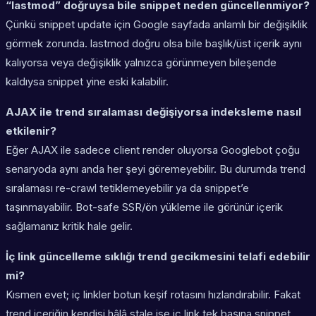
“lastmod” doğruysa bile snippet neden güncellenmiyor?
Çünkü snippet update için Google sayfada anlamlı bir değişiklik
görmek zorunda. lastmod doğru olsa bile başlık/üst içerik aynı
kalıyorsa veya değişiklik yalnızca görünmeyen bileşende
kaldıysa snippet yine eski kalabilir.
AJAX ile trend sıralaması değişiyorsa indeksleme nasıl
etkilenir?
Eğer AJAX ile sadece client render oluyorsa Googlebot çoğu
senaryoda aynı anda her şeyi göremeyebilir. Bu durumda trend
sıralaması re-crawl tetiklemeyebilir ya da snippet’e
taşınmayabilir. Bot-safe SSR/ön yükleme ile görünür içerik
sağlamanız kritik hale gelir.
İç link güncelleme sıklığı trend gecikmesini telafi edebilir
mi?
Kısmen evet; iç linkler botun keşif rotasını hızlandırabilir. Fakat
trend içeriğin kendisi hâlâ stale ise iç link tek başına snippet