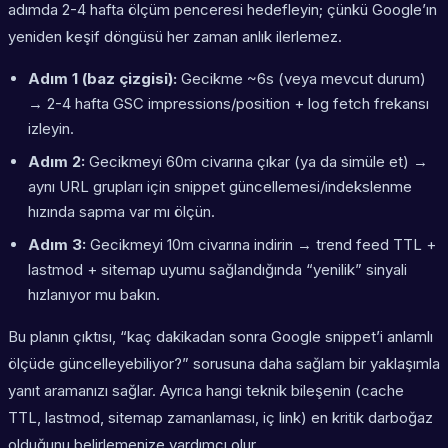
adımda 2-4 hafta ölçüm penceresi hedefleyin; çünkü Google’ın
yeniden keşif döngüsü her zaman anlık ilerlemez.
Adım 1 (baz çizgisi):
Gecikme ~6s (veya mevcut durum)
→ 2-4 hafta GSC impressions/position + log fetch frekansı
izleyin.
Adım 2:
Gecikmeyi 60m civarına çıkar (ya da simüle et) →
aynı URL grupları için snippet güncellemesi/indekslenme
hızında sapma var mı ölçün.
Adım 3:
Gecikmeyi 10m civarına indirin → trend feed TTL +
lastmod + sitemap uyumu sağlandığında “yenilik” sinyali
hızlanıyor mu bakın.
Bu planın çıktısı, “kaç dakikadan sonra Google snippet’i anlamlı
ölçüde güncelleyebiliyor?” sorusuna daha sağlam bir yaklaşımla
yanıt aramanızı sağlar. Ayrıca hangi teknik bileşenin (cache
TTL, lastmod, sitemap zamanlaması, iç link) en kritik darboğaz
olduğunu belirlemenize yardımcı olur.