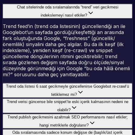
Chat sitelerinde oda sıralamalarında “trend” veri gecikmesi
indekslemeyi nasıl etkiler?
Trend feed’in (trend oda listesinin) güncellendiği an ile
Googlebot’un sayfada gördüğü/keşfettiği an arasında
fark oluştuğunda Google, “freshness” (güncellik/
önemlilik) sinyalini daha geç algılar. Bu da ilk keşif (ilk
indeksleme), yeniden keşif (re-crawl) ve snippet
güncelleme döngülerinin ritmini geciktirebilir; trend
sırada gözlenen değişim sayfada doğru ölçüde/sinyal
düzeyinde görünmediği için Google “bu oda hâlâ önemli
mi?” sorusunu daha geç yanıtlayabilir.
Trend oda listesi 6 saat gecikmeyle güncellenirse Googlebot re-crawl’ü
tetiklemez mi?
Trend verisi güncense bile snippet’te eski içerik kalmasının nedeni ne
olabilir?
Trend publish gecikmesini azaltmak SEO performansını nasıl etkiler;
hangi metriklerle doğrulanır?
Oda sıralamasında sadece konum değişse de (başlık/üst içerik