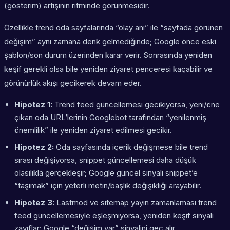
(gösterim) artışının ritminde görünmesidir.
Özellikle trend oda sayfalarında “olay anı” ile “sayfada görünen
değişim” aynı zamana denk gelmediğinde; Google önce eski
şablon/son durum üzerinden karar verir. Sonrasında yeniden
keşif gerekli olsa bile yeniden ziyaret penceresi kaçabilir ve
görünürlük akışı gecikerek devam eder.
Hipotez 1:
Trend feed güncellemesi gecikiyorsa, yeni/öne
çıkan oda URL’lerinin Googlebot tarafından “yenilenmiş
önemlilik” ile yeniden ziyaret edilmesi gecikir.
Hipotez 2:
Oda sayfasında içerik değişmese bile trend
sırası değişiyorsa, snippet güncellemesi daha düşük
olasılıkla gerçekleşir; Google güncel sinyali snippet’e
“taşımak” için yeterli metin/başlık değişikliği arayabilir.
Hipotez 3:
Lastmod ve sitemap yayın zamanlaması trend
feed güncellemesiyle eşleşmiyorsa, yeniden keşif sinyali
zayıflar; Google “değişim var” sinyalini geç alır.