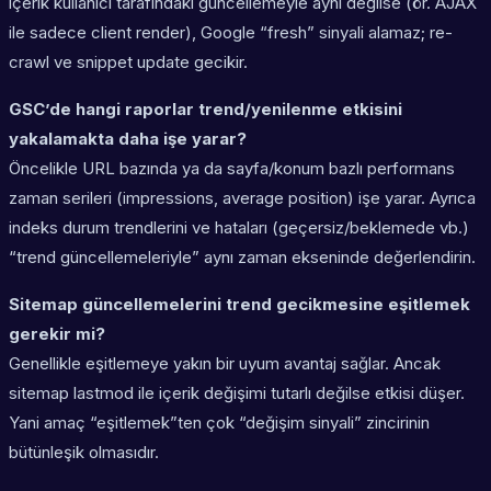
içerik kullanıcı tarafındaki güncellemeyle aynı değilse (ör. AJAX
ile sadece client render), Google “fresh” sinyali alamaz; re-
crawl ve snippet update gecikir.
GSC’de hangi raporlar trend/yenilenme etkisini
yakalamakta daha işe yarar?
Öncelikle URL bazında ya da sayfa/konum bazlı performans
zaman serileri (impressions, average position) işe yarar. Ayrıca
indeks durum trendlerini ve hataları (geçersiz/beklemede vb.)
“trend güncellemeleriyle” aynı zaman ekseninde değerlendirin.
Sitemap güncellemelerini trend gecikmesine eşitlemek
gerekir mi?
Genellikle eşitlemeye yakın bir uyum avantaj sağlar. Ancak
sitemap lastmod ile içerik değişimi tutarlı değilse etkisi düşer.
Yani amaç “eşitlemek”ten çok “değişim sinyali” zincirinin
bütünleşik olmasıdır.