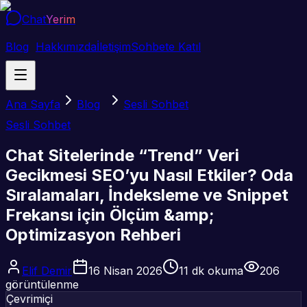
Chat
Yerim
Blog
Hakkımızda
İletişim
Sohbete Katıl
Ana Sayfa
Blog
Sesli Sohbet
Sesli Sohbet
Chat Sitelerinde “Trend” Veri
Gecikmesi SEO’yu Nasıl Etkiler? Oda
Sıralamaları, İndeksleme ve Snippet
Frekansı için Ölçüm &amp;
Optimizasyon Rehberi
Elif Demir
16 Nisan 2026
11
dk okuma
206
görüntülenme
Çevrimiçi