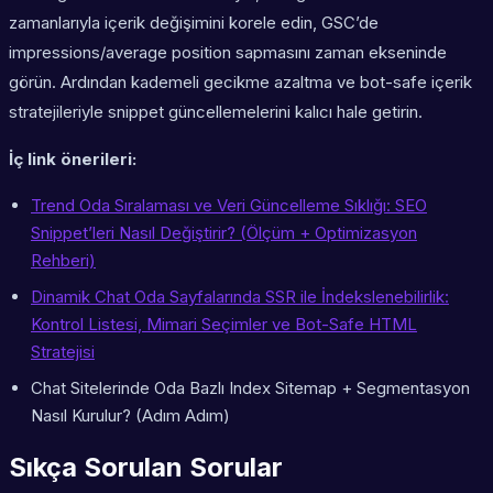
zamanlarıyla içerik değişimini korele edin, GSC’de
impressions/average position sapmasını zaman ekseninde
görün. Ardından kademeli gecikme azaltma ve bot-safe içerik
stratejileriyle snippet güncellemelerini kalıcı hale getirin.
İç link önerileri:
Trend Oda Sıralaması ve Veri Güncelleme Sıklığı: SEO
Snippet’leri Nasıl Değiştirir? (Ölçüm + Optimizasyon
Rehberi)
Dinamik Chat Oda Sayfalarında SSR ile İndekslenebilirlik:
Kontrol Listesi, Mimari Seçimler ve Bot-Safe HTML
Stratejisi
Chat Sitelerinde Oda Bazlı Index Sitemap + Segmentasyon
Nasıl Kurulur? (Adım Adım)
Sıkça Sorulan Sorular