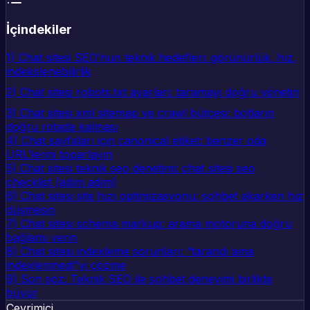
İçindekiler
1) Chat sitesi SEO’nun teknik hedefleri: görünürlük, hız,
indekslenebilirlik
2) Chat sitesi robots.txt ayarları: taramayı doğru yönetin
3) Chat sitesi xml sitemap ve crawl bütçesi: botların
doğru rotada kalması
4) Chat sayfaları için canonical etiket: benzer oda
URL’lerini toparlayın
5) Chat sitesi teknik seo denetimi: chat sitesi seo
checklist (adım adım)
6) Chat sitesi site hızı optimizasyonu: sohbet akarken hız
düşmesin
7) Chat sitesi schema markup: arama motoruna doğru
bağlamı verin
8) Chat sitesi indexleme sorunları: “tarandı ama
indexlenmedi”yi çözme
9) Son söz: Teknik SEO ile sohbet deneyimi birlikte
büyür
Çevrimiçi