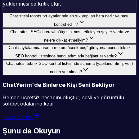
yüklenmesi de kritik olur.
Chat sitesi robots.txt ayarlarında en sık yapılan hata nedir ve nasıl
kontrol edilir?
Chat sitesi SEO’da crawl bütçesini nasıl etkileyen şeyler vardır ve
nelere dikkat etmeliyim?
Chat sayfalarında arama motoru “içerik boş” görüyorsa bunun teknik
SEO kontrol listesinde hangi adımlarla bağlantısı vardır?
Chat sitesi teknik SEO kontrol listesinde schema (yapılandırılmış veri)
neden yer almalı?
ChatYerim'de Binlerce Kişi Seni Bekliyor
Hemen ücretsiz hesabını oluştur, sesli ve görüntülü
sohbet odalarına katıl.
Hemen Katıl
Şunu da Okuyun