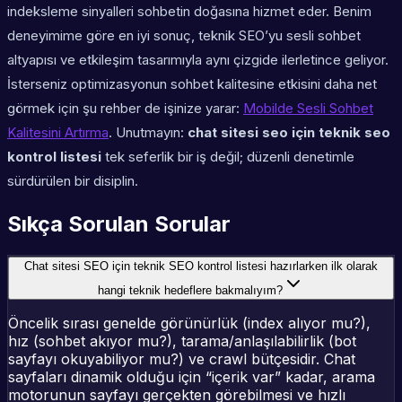
indeksleme sinyalleri sohbetin doğasına hizmet eder. Benim
deneyimime göre en iyi sonuç, teknik SEO’yu sesli sohbet
altyapısı ve etkileşim tasarımıyla aynı çizgide ilerletince geliyor.
İsterseniz optimizasyonun sohbet kalitesine etkisini daha net
görmek için şu rehber de işinize yarar:
Mobilde Sesli Sohbet
Kalitesini Artırma
. Unutmayın:
chat sitesi seo için teknik seo
kontrol listesi
tek seferlik bir iş değil; düzenli denetimle
sürdürülen bir disiplin.
Sıkça Sorulan Sorular
Chat sitesi SEO için teknik SEO kontrol listesi hazırlarken ilk olarak
hangi teknik hedeflere bakmalıyım?
Öncelik sırası genelde görünürlük (index alıyor mu?),
hız (sohbet akıyor mu?), tarama/anlaşılabilirlik (bot
sayfayı okuyabiliyor mu?) ve crawl bütçesidir. Chat
sayfaları dinamik olduğu için “içerik var” kadar, arama
motorunun sayfayı gerçekten görebilmesi ve hızlı