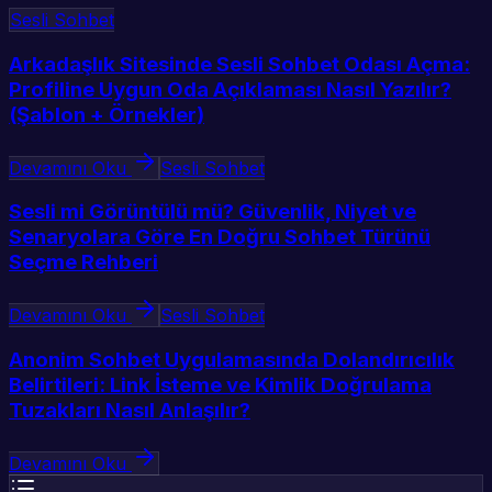
Sesli Sohbet
Arkadaşlık Sitesinde Sesli Sohbet Odası Açma:
Profiline Uygun Oda Açıklaması Nasıl Yazılır?
(Şablon + Örnekler)
Devamını Oku
Sesli Sohbet
Sesli mi Görüntülü mü? Güvenlik, Niyet ve
Senaryolara Göre En Doğru Sohbet Türünü
Seçme Rehberi
Devamını Oku
Sesli Sohbet
Anonim Sohbet Uygulamasında Dolandırıcılık
Belirtileri: Link İsteme ve Kimlik Doğrulama
Tuzakları Nasıl Anlaşılır?
Devamını Oku