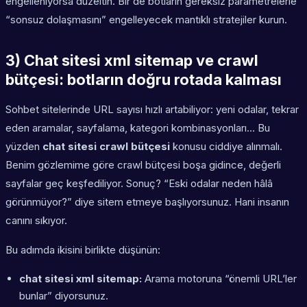
engelleniyorsa düzeltin. Bir de botların gereksiz parametrelerle
“sonsuz dolaşmasını” engelleyecek mantıklı stratejiler kurun.
3) Chat sitesi xml sitemap ve crawl
bütçesi: botların doğru rotada kalması
Sohbet sitelerinde URL sayısı hızlı artabiliyor: yeni odalar, tekrar
eden aramalar, sayfalama, kategori kombinasyonları… Bu
yüzden
chat sitesi crawl bütçesi
konusu ciddiye alınmalı.
Benim gözlemime göre crawl bütçesi boşa gidince, değerli
sayfalar geç keşfediliyor. Sonuç? “Eski odalar neden hâlâ
görünmüyor?” diye sitem etmeye başlıyorsunuz. Hani insanın
canını sıkıyor.
Bu adımda ikisini birlikte düşünün:
chat sitesi xml sitemap:
Arama motoruna “önemli URL’ler
bunlar” diyorsunuz.