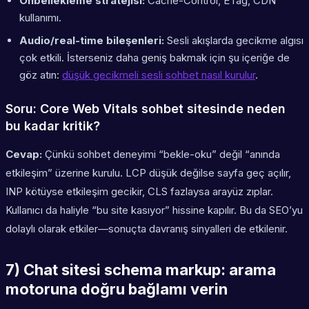
Önbellekleme stratejisi:
Cache-Control, ETag, CDN
kullanımı.
Audio/real-time bileşenleri:
Sesli akışlarda gecikme algısı
çok etkili. İsterseniz daha geniş bakmak için şu içeriğe de
göz atın:
düşük gecikmeli sesli sohbet nasıl kurulur
.
Soru: Core Web Vitals sohbet sitesinde neden
bu kadar kritik?
Cevap:
Çünkü sohbet deneyimi “bekle-oku” değil “anında
etkileşim” üzerine kurulu. LCP düşük değilse sayfa geç açılır,
INP kötüyse etkileşim gecikir, CLS fazlaysa arayüz zıplar.
Kullanıcı da haliyle “bu site kasıyor” hissine kapılır. Bu da SEO’yu
dolaylı olarak etkiler—sonuçta davranış sinyalleri de etkilenir.
7) Chat sitesi schema markup: arama
motoruna doğru bağlamı verin