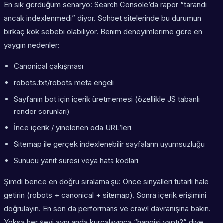
En sık gördüğüm senaryo: Search Console’da rapor “tarandı
ancak indexlenmedi” diyor. Sohbet sitelerinde bu durumun
birkaç kök sebebi olabiliyor. Benim deneyimlerime göre en
yaygın nedenler:
Canonical çakışması
robots.txt/robots meta engeli
Sayfanın bot için içerik üretmemesi (özellikle JS tabanlı
render sorunları)
İnce içerik / yinelenen oda URL’leri
Sitemap ile gerçek indexlenebilir sayfaların uyumsuzluğu
Sunucu yanıt süresi veya hata kodları
Şimdi bence en doğru sıralama şu: Önce sinyalleri tutarlı hale
getirin (robots + canonical + sitemap). Sonra içerik erişimini
doğrulayın. En son da performans ve crawl davranışına bakın.
Yoksa her şeyi aynı anda kurcalayınca “hangisi yaptı?” diye