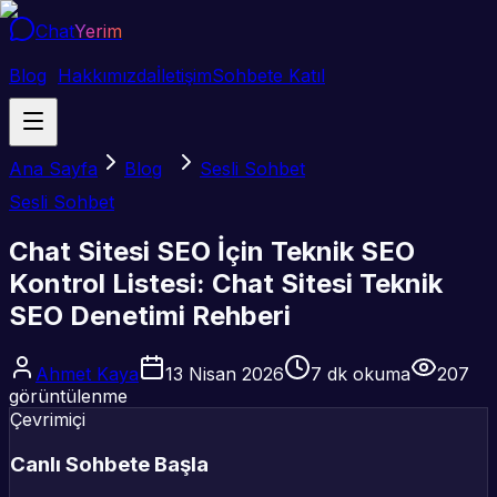
Chat
Yerim
Blog
Hakkımızda
İletişim
Sohbete Katıl
Ana Sayfa
Blog
Sesli Sohbet
Sesli Sohbet
Chat Sitesi SEO İçin Teknik SEO
Kontrol Listesi: Chat Sitesi Teknik
SEO Denetimi Rehberi
Ahmet Kaya
13 Nisan 2026
7
dk okuma
207
görüntülenme
Çevrimiçi
Canlı Sohbete Başla