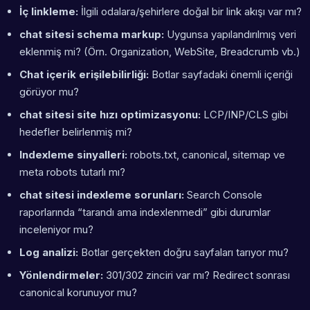
İç linkleme:
İlgili odalara/şehirlere doğal bir link akışı var mı?
chat sitesi schema markup:
Uygunsa yapılandırılmış veri
eklenmiş mi? (Örn. Organization, WebSite, Breadcrumb vb.)
Chat içerik erişilebilirliği:
Botlar sayfadaki önemli içeriği
görüyor mu?
chat sitesi site hızı optimizasyonu:
LCP/INP/CLS gibi
hedefler belirlenmiş mi?
Indexleme sinyalleri:
robots.txt, canonical, sitemap ve
meta robots tutarlı mı?
chat sitesi indexleme sorunları:
Search Console
raporlarında “tarandı ama indexlenmedi” gibi durumlar
inceleniyor mu?
Log analizi:
Botlar gerçekten doğru sayfaları tarıyor mu?
Yönlendirmeler:
301/302 zinciri var mı? Redirect sonrası
canonical korunuyor mu?