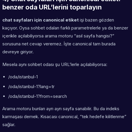
benzer oda URL’lerini toparlayın
chat sayfaları için canonical etiket
işi bazen gözden
kaçıyor. Oysa sohbet odaları farklı parametrelerle ya da benzer
içerikle açılabiliyorsa arama motoru “asıl sayfa hangisi?”
sorusuna net cevap veremez. İşte canonical tam burada
devreye giriyor.
Mesela aynı sohbet odası şu URL’lerle açılabiliyorsa:
/oda/istanbul-1
/oda/istanbul-1?lang=tr
/oda/istanbul-1?from=search
Arama motoru bunları ayrı ayrı sayfa sanabilir. Bu da indeks
karmaşası demek. Kısacası canonical, “tek hedefe kilitlenme”
sağlar.