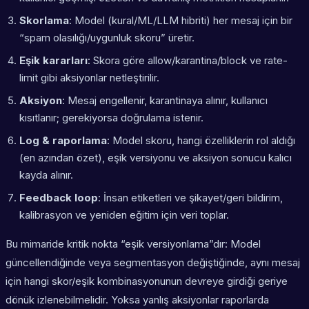
Skorlama
: Model (kural/ML/LLM hibriti) her mesaj için bir
“spam olasılığı/uygunluk skoru” üretir.
Eşik kararları
: Skora göre allow/karantina/block ve rate-
limit gibi aksiyonlar netleştirilir.
Aksiyon
: Mesaj engellenir, karantinaya alınır, kullanıcı
kısıtlanır; gerekiyorsa doğrulama istenir.
Log & raporlama
: Model skoru, hangi özelliklerin rol aldığı
(en azından özet), eşik versiyonu ve aksiyon sonucu kalıcı
kayda alınır.
Feedback loop
: İnsan etiketleri ve şikayet/geri bildirim,
kalibrasyon ve yeniden eğitim için veri toplar.
Bu mimaride kritik nokta “eşik versiyonlama”dır: Model
güncellendiğinde veya segmentasyon değiştiğinde, aynı mesaj
için hangi skor/eşik kombinasyonunun devreye girdiği geriye
dönük izlenebilmelidir. Yoksa yanlış aksiyonlar raporlarda