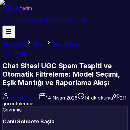
Chat
Yerim
Blog
Hakkımızda
İletişim
Sohbete Katıl
Ana Sayfa
Blog
Sesli Sohbet
Sesli Sohbet
Chat Sitesi UGC Spam Tespiti ve
Otomatik Filtreleme: Model Seçimi,
Eşik Mantığı ve Raporlama Akışı
Ceren Yılmaz
14 Nisan 2026
14
dk okuma
211
görüntülenme
Çevrimiçi
Canlı Sohbete Başla