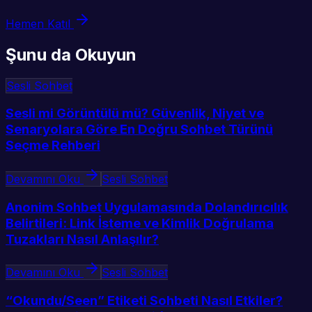
Hemen Katıl
Şunu da Okuyun
Sesli Sohbet
Sesli mi Görüntülü mü? Güvenlik, Niyet ve
Senaryolara Göre En Doğru Sohbet Türünü
Seçme Rehberi
Devamını Oku
Sesli Sohbet
Anonim Sohbet Uygulamasında Dolandırıcılık
Belirtileri: Link İsteme ve Kimlik Doğrulama
Tuzakları Nasıl Anlaşılır?
Devamını Oku
Sesli Sohbet
“Okundu/Seen” Etiketi Sohbeti Nasıl Etkiler?