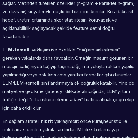
sağlar. Metinden türetilen özellikler (n-gram + karakter n-gram)
ve davranış sinyalleriyle güçlü bir baseline kurulur. Buradaki asıl
hedef, üretim ortamında skor stabilitesini koruyacak ve
açıklanabilirlik sağlayacak şekilde feature setini doğru
tasarlamaktır.
LLM-temelli
yaklaşım ise özellikle “bağlam anlaşılması”
gereken vakalarda daha faydalıdır. Örneğin masum görünen bir
mesajın satış niyeti taşıyıp taşımadığı, ima yoluyla reklam yapılıp
yapılmadığı veya çok kısa ama yanıltıcı formatlar gibi durumlar
LLM/LLM-temelli sınıflandırmayla ek doğruluk katabilir. Yine de
maliyet ve gecikme (latency) dikkate alındığında, LLM’yi tüm
trafiğe değil “orta risk/inceleme adayı” hattına almak çoğu ekip
için daha etkili olur.
En sağlam strateji
hibrit
yaklaşımdır: önce kural/heuristic ile
çok bariz spamleri yakala, ardından ML ile skorlama yap,
belirsiz aralıkta LLM ile ek doğrulama ekle. Böylece hem saldırı