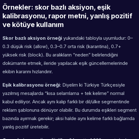
Örnekler: skor bazlı aksiyon, eşik
kalibrasyonu, rapor metni, yanlış pozitif
ve kötüye kullanım
Skor bazlı aksiyon örneği
yukarıdaki tabloyla uyumludur:
0–
0.3 düşük risk (allow)
,
0.3–0.7 orta risk (karantina)
,
0.7+
yüksek risk (block)
. Bu aralıkların “neden” belirlendiğini
dokümante etmek, ileride yapılacak eşik güncellemelerinde
ekibin kararını hızlandırır.
Eşik kalibrasyonu örneği
: Diyelim ki Türkiye Türkçesiyle
yazılmış mesajlarda “kısa selamlama + tek kelime” normal
kabul ediliyor. Ancak aynı kalıp farklı bir dil/ülke segmentinde
reklam şablonuna dönüyor olabilir. Bu durumda eşikleri segment
bazında ayırmak gerekir; aksi halde aynı kelime farklı bağlamda
yanlış pozitif üretebilir.