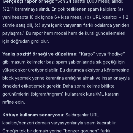
Gerçekçi rapor örneği
: “Son 24 saatte 1,000 mesaj alındı;
%2.1’i karantinaya alındı. En çok tetiklenen spam kalıpları: (a)
yeni hesapta 10 dk içinde 6+ kısa mesaj, (b) URL kısaltıcı + 1-2
cümle satış dili, (c) aynı içerik varyantını farklı odalarda yeniden
paylaşma.” Bu rapor hem model hem de kural güncellemeleri
için doğrudan girdi olur.
Yanlış pozitif örneği ve düzeltme
: “Kargo” veya “hediye”
gibi masum kelimeler bazı spam şablonlarında sık geçtiği için
yüksek skor üretiyor olabilir. Bu durumda aksiyonu körlemesine
block yapmak yerine karantina aralığına almak ve insan onayıyla
örnekleri etiketlemek gerekir. Daha sonra kelime birlikte
görünümlerini (bigram/trigram) kullanarak kural/ML kararını
rafine edin.
Kötüye kullanım senaryosu
: Saldırganlar URL
kısaltıcı/benzeri domain varyasyonlarıyla spam kaçırabilir.
Örneğin tek bir domain yerine “benzer görünen” farklı