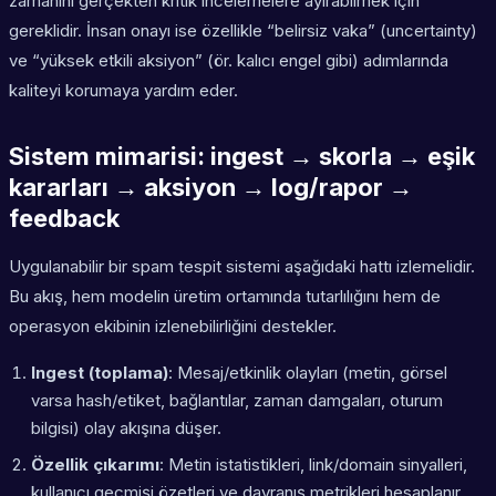
zamanını gerçekten kritik incelemelere ayırabilmek için
gereklidir. İnsan onayı ise özellikle “belirsiz vaka” (uncertainty)
ve “yüksek etkili aksiyon” (ör. kalıcı engel gibi) adımlarında
kaliteyi korumaya yardım eder.
Sistem mimarisi: ingest → skorla → eşik
kararları → aksiyon → log/rapor →
feedback
Uygulanabilir bir spam tespit sistemi aşağıdaki hattı izlemelidir.
Bu akış, hem modelin üretim ortamında tutarlılığını hem de
operasyon ekibinin izlenebilirliğini destekler.
Ingest (toplama)
: Mesaj/etkinlik olayları (metin, görsel
varsa hash/etiket, bağlantılar, zaman damgaları, oturum
bilgisi) olay akışına düşer.
Özellik çıkarımı
: Metin istatistikleri, link/domain sinyalleri,
kullanıcı geçmişi özetleri ve davranış metrikleri hesaplanır.