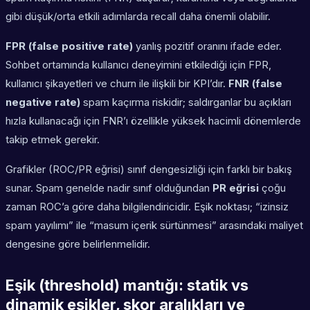
gibi düşük/orta etkili adımlarda recall daha önemli olabilir.
FPR (false positive rate)
yanlış pozitif oranını ifade eder.
Sohbet ortamında kullanıcı deneyimini etkilediği için FPR,
kullanıcı şikayetleri ve churn ile ilişkili bir KPI’dır.
FNR (false
negative rate)
spam kaçırma riskidir; saldırganlar bu açıkları
hızla kullanacağı için FNR’ı özellikle yüksek hacimli dönemlerde
takip etmek gerekir.
Grafikler (ROC/PR eğrisi) sınıf dengesizliği için farklı bir bakış
sunar. Spam genelde nadir sınıf olduğundan
PR eğrisi
çoğu
zaman ROC’a göre daha bilgilendiricidir. Eşik noktası; “izinsiz
spam yayılımı” ile “masum içerik sürtünmesi” arasındaki maliyet
dengesine göre belirlenmelidir.
Eşik (threshold) mantığı: statik vs
dinamik eşikler, skor aralıkları ve