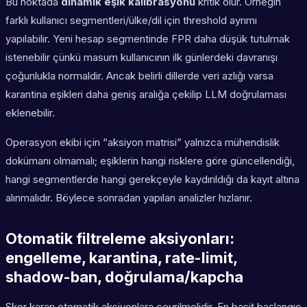
Bu noktada
dinamik eşik kalibrasyonu
kritik olur. Örneğin
farklı kullanıcı segmentleri/ülke/dil için threshold ayrımı
yapılabilir. Yeni hesap segmentinde FPR daha düşük tutulmak
istenebilir çünkü masum kullanıcının ilk günlerdeki davranışı
çoğunlukla normaldir. Ancak belirli dillerde veri azlığı varsa
karantina eşikleri daha geniş aralığa çekilip LLM doğrulaması
eklenebilir.
Operasyon ekibi için “aksiyon matrisi” yalnızca mühendislik
dokümanı olmamalı; eşiklerin hangi risklere göre güncellendiği,
hangi segmentlerde hangi gerekçeyle kaydırıldığı da kayıt altına
alınmalıdır. Böylece sonradan yapılan analizler hızlanır.
Otomatik filtreleme aksiyonları:
engelleme, karantina, rate-limit,
shadow-ban, doğrulama/kapcha
Skor kararı otomatik aksiyonlara çevrilmelidir. En basit başlangıç