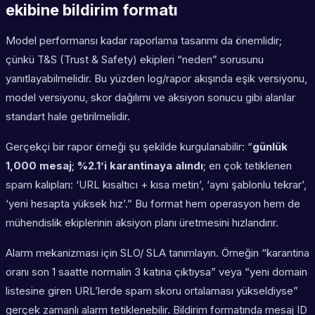
ekibine bildirim formatı
Model performansı kadar raporlama tasarımı da önemlidir;
çünkü T&S (Trust & Safety) ekipleri “neden” sorusunu
yanıtlayabilmelidir. Bu yüzden log/rapor akışında eşik versiyonu,
model versiyonu, skor dağılımı ve aksiyon sonucu gibi alanlar
standart hale getirilmelidir.
Gerçekçi bir rapor örneği şu şekilde kurgulanabilir: “
günlük
1,000 mesaj
;
%2.1’i karantinaya alındı
; en çok tetiklenen
spam kalıpları: ‘URL kısaltıcı + kısa metin’, ‘aynı şablonlu tekrar’,
‘yeni hesapta yüksek hız’.” Bu format hem operasyon hem de
mühendislik ekiplerinin aksiyon planı üretmesini hızlandırır.
Alarm mekanizması için SLO/ SLA tanımlayın. Örneğin “karantina
oranı son 1 saatte normalin 3 katına çıktıysa” veya “yeni domain
listesine giren URL’lerde spam skoru ortalaması yükseldiyse”
gerçek zamanlı alarm tetiklenebilir. Bildirim formatında mesaj ID