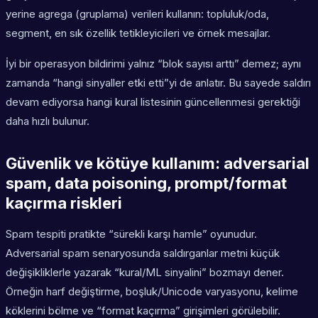
yerine agrega (gruplama) verileri kullanın: topluluk/oda,
segment, en sık özellik tetikleyicileri ve örnek mesajlar.
İyi bir operasyon bildirimi yalnız “blok sayısı arttı” demez; aynı
zamanda “hangi sinyaller etki etti”yi de anlatır. Bu sayede saldırı
devam ediyorsa hangi kural listesinin güncellenmesi gerektiği
daha hızlı bulunur.
Güvenlik ve kötüye kullanım: adversarial
spam, data poisoning, prompt/format
kaçırma riskleri
Spam tespiti pratikte “sürekli karşı hamle” oyunudur.
Adversarial spam senaryosunda saldırganlar metni küçük
değişikliklerle yazarak “kural/ML sinyalini” bozmayı dener.
Örneğin harf değiştirme, boşluk/Unicode varyasyonu, kelime
köklerini bölme ve “format kaçırma” girişimleri görülebilir.