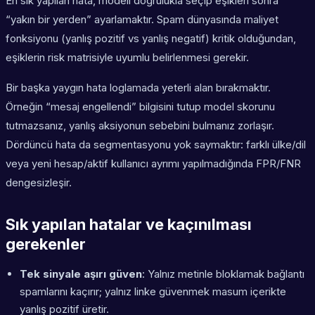
En sık yapılan hata, modeli doğrulukla seçip eşikleri sonra
“yakın bir yerden” ayarlamaktır. Spam dünyasında maliyet
fonksiyonu (yanlış pozitif vs yanlış negatif) kritik olduğundan,
eşiklerin risk matrisiyle uyumlu belirlenmesi gerekir.
Bir başka yaygın hata loglamada yeterli alan bırakmaktır.
Örneğin “mesaj engellendi” bilgisini tutup model skorunu
tutmazsanız, yanlış aksiyonun sebebini bulmanız zorlaşır.
Dördüncü hata da segmentasyonu yok saymaktır: farklı ülke/dil
veya yeni hesap/aktif kullanıcı ayrımı yapılmadığında FPR/FNR
dengesizleşir.
Sık yapılan hatalar ve kaçınılması
gerekenler
Tek sinyale aşırı güven
: Yalnız metinle bloklamak bağlantı
spamlarını kaçırır; yalnız linke güvenmek masum içerikte
yanlış pozitif üretir.