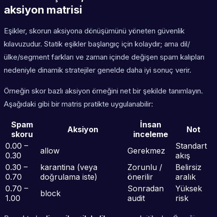
aksiyon matrisi
Eşikler, skorun aksiyona dönüşümünü yöneten güvenlik
kılavuzudur. Statik eşikler başlangıç için kolaydır; ama dil/
ülke/segment farkları ve zaman içinde değişen spam kalıpları
nedeniyle dinamik stratejiler genelde daha iyi sonuç verir.
Örneğin skor bazlı aksiyon örneğini net bir şekilde tanımlayın.
Aşağıdaki gibi bir matris pratikte uygulanabilir:
Spam
İnsan
Aksiyon
Not
skoru
inceleme
0.00 –
Standart
allow
Gerekmez
0.30
akış
0.30 –
karantina (veya
Zorunlu /
Belirsiz
0.70
doğrulama iste)
önerilir
aralık
0.70 –
Sonradan
Yüksek
block
1.00
audit
risk