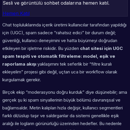
Sesli ve görüntülü sohbet odalarına hemen katıl.
Hemen Katıl
Chat topluluklarında içerik üretimi kullanıcılar tarafından yapıldığı
için (UGC), spam sadece “rahatsız edici” bir durum değil;
güvenliği, kullanıcı deneyimini ve hatta büyümeyi doğrudan
etkileyen bir işletme riskidir. Bu yüzden
chat sitesi için UGC
spam tespiti ve otomatik filtreleme: model, eşik ve
raporlama akışı
yaklaşımını tek seferlik bir “filtre kuralı
ekleyelim” projesi gibi değil, uçtan uca bir workflow olarak
kurgulamak gerekir.
Birçok ekip “moderasyonu doğru kurduk” diye düşünebilir; ama
gerçek şu ki spam sinyallerinin büyük bölümü davranışsal ve
bağlamsaldır. Metin kalıpları hızla değişir, kullanıcı segmentleri
farklı dil/üslup taşır ve saldırganlar da sistemi genellikle eşik
aralığı ile logların görünürlüğü üzerinden hedefler. Bu nedenle