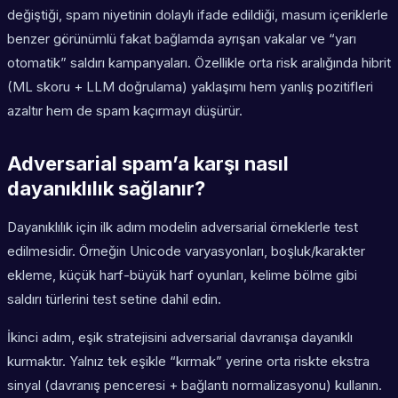
değiştiği, spam niyetinin dolaylı ifade edildiği, masum içeriklerle
benzer görünümlü fakat bağlamda ayrışan vakalar ve “yarı
otomatik” saldırı kampanyaları. Özellikle orta risk aralığında hibrit
(ML skoru + LLM doğrulama) yaklaşımı hem yanlış pozitifleri
azaltır hem de spam kaçırmayı düşürür.
Adversarial spam’a karşı nasıl
dayanıklılık sağlanır?
Dayanıklılık için ilk adım modelin adversarial örneklerle test
edilmesidir. Örneğin Unicode varyasyonları, boşluk/karakter
ekleme, küçük harf-büyük harf oyunları, kelime bölme gibi
saldırı türlerini test setine dahil edin.
İkinci adım, eşik stratejisini adversarial davranışa dayanıklı
kurmaktır. Yalnız tek eşikle “kırmak” yerine orta riskte ekstra
sinyal (davranış penceresi + bağlantı normalizasyonu) kullanın.