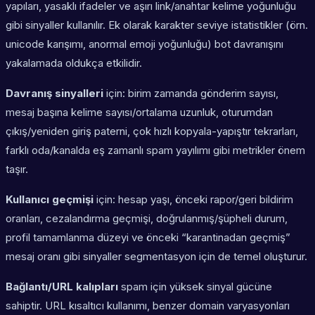
yapıları, yasaklı ifadeler ve aşırı link/anahtar kelime yoğunluğu
gibi sinyaller kullanılır. Ek olarak karakter seviye istatistikler (örn.
unicode karışımı, anormal emoji yoğunluğu) bot davranışını
yakalamada oldukça etkilidir.
Davranış sinyalleri
için: birim zamanda gönderim sayısı,
mesaj başına kelime sayısı/ortalama uzunluk, oturumdan
çıkış/yeniden giriş paterni, çok hızlı kopyala-yapıştır tekrarları,
farklı oda/kanalda eş zamanlı spam yayılımı gibi metrikler önem
taşır.
Kullanıcı geçmişi
için: hesap yaşı, önceki rapor/geri bildirim
oranları, cezalandırma geçmişi, doğrulanmış/şüpheli durum,
profil tamamlanma düzeyi ve önceki “karantinadan geçmiş”
mesaj oranı gibi sinyaller segmentasyon için de temel oluşturur.
Bağlantı/URL kalıpları
spam için yüksek sinyal gücüne
sahiptir. URL kısaltıcı kullanımı, benzer domain varyasyonları