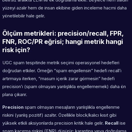
yüzeyi azalır hem de insan ekibine giden inceleme hacmi daha
yönetilebilir hale gelir.
Ölçüm metrikleri: precision/recall, FPR,
FNR, ROC/PR eğrisi; hangi metrik hangi
risk için?
UGC spam tespitinde metrik seçimi operasyonel hedefleri
doğrudan etkiler. Örneğin “spam engellensin” hedefi recall’ı
artırmaya iterken, “masum içerik zarar görmesin” hedefi
precision’ı (spam olmayanı yanlışlıkla engellememek) daha ön
plana çıkarır.
Precision
spam olmayan mesajların yanlışlıkla engellenme
riskini (yanlış pozitif) azaltır. Özellikle block/kalıcı kısıt gibi
yüksek etkili aksiyonlarda precision kritik hale gelir.
Recall
ise
spam kaçırma riskini (FNR) düşürür; karantina veya doğrulama