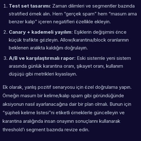
Test set tasarımı
: Zaman dilimleri ve segmentler bazında
stratified örnek alın. Hem “gerçek spam” hem “masum ama
benzer kalıp” içeren negatifleri özellikle ekleyin.
Canary + kademeli yayılım
: Eşiklerin değişimini önce
küçük trafikte gözleyin. Allow/karantina/block oranlarının
beklenen aralıkta kaldığını doğrulayın.
A/B ve karşılaştırmalı rapor
: Eski sistemle yeni sistem
arasında günlük karantina oranı, şikayet oranı, kullanım
düşüşü gibi metrikleri kıyaslayın.
Ek olarak, yanlış pozitif senaryosu için özel doğrulama yapın.
Örneğin masum bir kelime/kalıp spam gibi göründüğünde
aksiyonun nasıl ayarlanacağına dair bir plan olmalı. Bunun için
“şüpheli kelime listesi”ni etiketli örneklerle güncelleyin ve
karantina aralığında insan onayının sonuçlarını kullanarak
threshold’ı segment bazında revize edin.