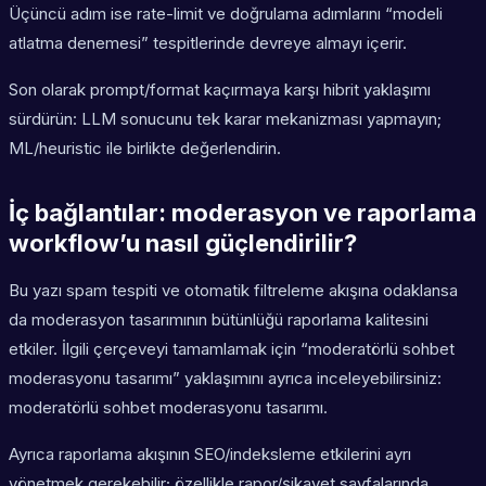
Üçüncü adım ise rate-limit ve doğrulama adımlarını “modeli
atlatma denemesi” tespitlerinde devreye almayı içerir.
Son olarak prompt/format kaçırmaya karşı hibrit yaklaşımı
sürdürün: LLM sonucunu tek karar mekanizması yapmayın;
ML/heuristic ile birlikte değerlendirin.
İç bağlantılar: moderasyon ve raporlama
workflow’u nasıl güçlendirilir?
Bu yazı spam tespiti ve otomatik filtreleme akışına odaklansa
da moderasyon tasarımının bütünlüğü raporlama kalitesini
etkiler. İlgili çerçeveyi tamamlamak için “moderatörlü sohbet
moderasyonu tasarımı” yaklaşımını ayrıca inceleyebilirsiniz:
moderatörlü sohbet moderasyonu tasarımı.
Ayrıca raporlama akışının SEO/indeksleme etkilerini ayrı
yönetmek gerekebilir; özellikle rapor/şikayet sayfalarında