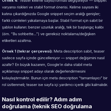
Örnek 4:
Teaser kelime sayısı/formatı değiştiriliyor — snippet
varyansı riskleri ve stabil format önerisi. Kelime sayısını iki
katına çıkardığınızda Google snippet seçim aralığı genişler;
farklı cümleleri yakalamaya başlar. Stabil format için sabit bir
şablon kullanın: benzer uzunluk aralığı, tek bir başlangıç kalıbı
(örn. “Bu sohbette…”) ve gereksiz noktalama/değişken
etiketleri azaltma.
Örnek 1 (tekrar çerçevesi):
Meta description sabit, teaser
sadece sayfa içinde güncelleniyor — snippet değişimini nasıl
azaltır? En büyük kazanım, Google’ın daha stabil meta
açıklamayı snippet adayı olarak değerlendirmesini
kolaylaştırmaktır. Bunun için meta description “tamamlayıcı” bir
rol üstlenmeli; teaser ise sayfa içi yardımcı içerik gibi kalmalıdır.
Nasıl kontrol edilir? Adım adım
doğrulama (teknik SEO doğrulama