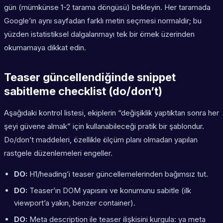
gün (mümkünse 1-2 tarama döngüsü) bekleyin. Her taramada
Google’ın aynı sayfadan farklı metin seçmesi normaldir; bu
yüzden istatistiksel dalgalanmayı tek bir örnek üzerinden
okumamaya dikkat edin.
Teaser güncellendiğinde snippet
sabitleme checklist (do/don’t)
Aşağıdaki kontrol listesi, ekiplerin “değişiklik yaptıktan sonra her
şeyi güvene almak” için kullanabileceği pratik bir şablondur.
Do/don’t maddeleri, özellikle ölçüm planı olmadan yapılan
rastgele düzenlemeleri engeller.
DO:
H1/heading’i teaser güncellemelerinden bağımsız tut.
DO:
Teaser’ın DOM yapısını ve konumunu sabitle (ilk
viewport’a yakın, benzer container).
DO:
Meta description ile teaser ilişkisini kurgula: ya meta