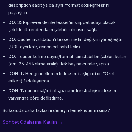
description sabit ya da aynı “format sözleşmesi”ni
paylaşsın.
DO:
SSR/pre-render ile teaser’ın snippet adayı olacak
şekilde ilk render’da erişilebilir olmasını sağla.
DO:
Cache invalidation’ı teaser metin değişimiyle eşleştir
(URL aynı kalır, canonical sabit kalır).
DO:
Teaser kelime sayısı/format için stabil bir şablon kullan
(örn. 25-45 kelime aralığı, tek başına cümle yapısı).
DON’T:
Her güncellemede teaser başlığını (ör. “Özet”
etiketi) farklılaştırma.
DON’T:
canonical/robots/parametre stratejisini teaser
varyantına göre değiştirme.
Bu konuda daha fazlasını deneyimlemek ister misiniz?
Sohbet Odalarına Katılın →