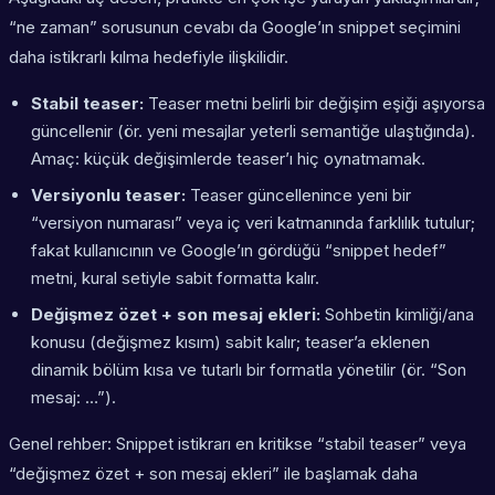
“ne zaman” sorusunun cevabı da Google’ın snippet seçimini
daha istikrarlı kılma hedefiyle ilişkilidir.
Stabil teaser:
Teaser metni belirli bir değişim eşiği aşıyorsa
güncellenir (ör. yeni mesajlar yeterli semantiğe ulaştığında).
Amaç: küçük değişimlerde teaser’ı hiç oynatmamak.
Versiyonlu teaser:
Teaser güncellenince yeni bir
“versiyon numarası” veya iç veri katmanında farklılık tutulur;
fakat kullanıcının ve Google’ın gördüğü “snippet hedef”
metni, kural setiyle sabit formatta kalır.
Değişmez özet + son mesaj ekleri:
Sohbetin kimliği/ana
konusu (değişmez kısım) sabit kalır; teaser’a eklenen
dinamik bölüm kısa ve tutarlı bir formatla yönetilir (ör. “Son
mesaj: …”).
Genel rehber: Snippet istikrarı en kritikse “stabil teaser” veya
“değişmez özet + son mesaj ekleri” ile başlamak daha