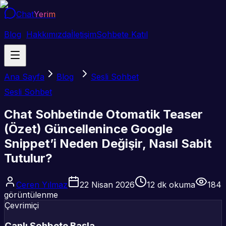
Chat
Yerim
Blog
Hakkımızda
İletişim
Sohbete Katıl
Ana Sayfa
Blog
Sesli Sohbet
Sesli Sohbet
Chat Sohbetinde Otomatik Teaser
(Özet) Güncellenince Google
Snippet’i Neden Değişir, Nasıl Sabit
Tutulur?
Ceren Yılmaz
22 Nisan 2026
12
dk okuma
184
görüntülenme
Çevrimiçi
Canlı Sohbete Başla