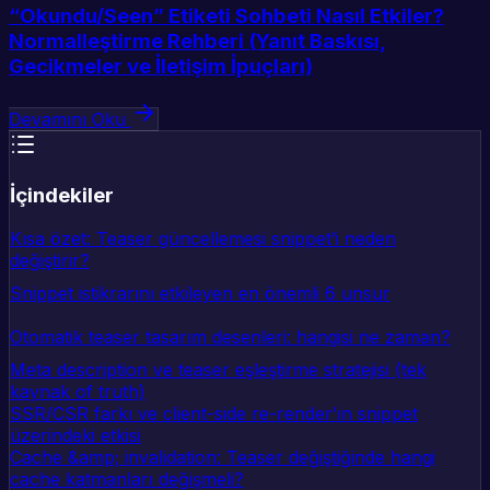
“Okundu/Seen” Etiketi Sohbeti Nasıl Etkiler?
Normalleştirme Rehberi (Yanıt Baskısı,
Gecikmeler ve İletişim İpuçları)
Devamını Oku
İçindekiler
Kısa özet: Teaser güncellemesi snippet’i neden
değiştirir?
Snippet istikrarını etkileyen en önemli 6 unsur
Otomatik teaser tasarım desenleri: hangisi ne zaman?
Meta description ve teaser eşleştirme stratejisi (tek
kaynak of truth)
SSR/CSR farkı ve client-side re-render’ın snippet
üzerindeki etkisi
Cache &amp; invalidation: Teaser değiştiğinde hangi
cache katmanları değişmeli?