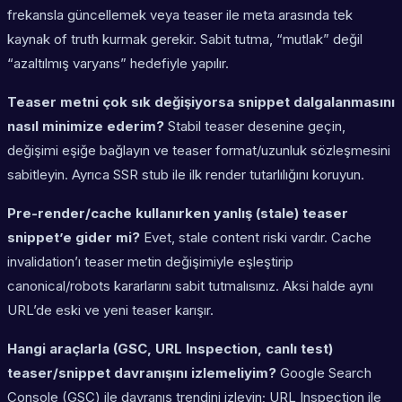
frekansla güncellemek veya teaser ile meta arasında tek
kaynak of truth kurmak gerekir. Sabit tutma, “mutlak” değil
“azaltılmış varyans” hedefiyle yapılır.
Teaser metni çok sık değişiyorsa snippet dalgalanmasını
nasıl minimize ederim?
Stabil teaser desenine geçin,
değişimi eşiğe bağlayın ve teaser format/uzunluk sözleşmesini
sabitleyin. Ayrıca SSR stub ile ilk render tutarlılığını koruyun.
Pre-render/cache kullanırken yanlış (stale) teaser
snippet’e gider mi?
Evet, stale content riski vardır. Cache
invalidation’ı teaser metin değişimiyle eşleştirip
canonical/robots kararlarını sabit tutmalısınız. Aksi halde aynı
URL’de eski ve yeni teaser karışır.
Hangi araçlarla (GSC, URL Inspection, canlı test)
teaser/snippet davranışını izlemeliyim?
Google Search
Console (GSC) ile davranış trendini izleyin; URL Inspection ile