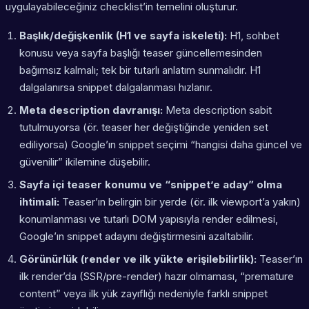
uygulayabileceğiniz checklist’in temelini oluşturur.
Başlık/değişkenlik (H1 ve sayfa iskeleti):
H1, sohbet
konusu veya sayfa başlığı teaser güncellemesinden
bağımsız kalmalı; tek bir tutarlı anlatım sunmalıdır. H1
dalgalanırsa snippet dalgalanması hızlanır.
Meta description davranışı:
Meta description sabit
tutulmuyorsa (ör. teaser her değiştiğinde yeniden set
ediliyorsa) Google’ın snippet seçimi “hangisi daha güncel ve
güvenilir” ikilemine düşebilir.
Sayfa içi teaser konumu ve “snippet’e aday” olma
ihtimali:
Teaser’ın belirgin bir yerde (ör. ilk viewport’a yakın)
konumlanması ve tutarlı DOM yapısıyla render edilmesi,
Google’ın snippet adayını değiştirmesini azaltabilir.
Görünürlük (render ve ilk yükte erişilebilirlik):
Teaser’ın
ilk render’da (SSR/pre-render) hazır olmaması, “premature
content” veya ilk yük zayıflığı nedeniyle farklı snippet