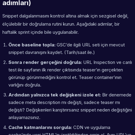
adımları)
Snippet dalgalanmasını kontrol altına almak için sezgisel değil,
ölçülebilir bir doğrulama rutini kurun. Aşağıdaki adımlar, bir
haftalık sprint içinde bile uygulanabilir.
Önce baseline topla:
GSC’de ilgili URL seti için mevcut
snippet davranışını kaydet. (Tarih/saat ile.)
Sonra render gerçeğini doğrula:
URL Inspection ve canlı
test ile sayfanın ilk render çıktısında teaser’ın gerçekten
görünüp görünmediğini kontrol et. Teaser container’ının
varlığını doğrula.
Ardından yalnızca tek değişkeni izole et:
Bir denemede
sadece meta description mı değişti, sadece teaser mı
değişti? Değişkenleri karıştırırsanız snippet neden değiştiğini
anlayamazsınız.
Cache katmanlarını sorgula:
CDN ve uygulama
cache’inde yeni HTML’in üretildiğinden emin ol. Aynı URL’ye