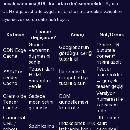
ancak canonical/URL kararları değişmemelidir
. Ayrıca
CDN edge cache ile uygulama cache’i arasındaki invalidation
uyumsuzsa sorun daha hızlı büyür.
Teaser
Katman
Amaç
Not/Örnek
değişince?
Güncel
“Same URL
Googlebot’un
CDN Edge
varyantın
but stale
gördüğü içeriği
Cache
düşmesini
content”
tutarlı kıl
sağla
riskini azalt
Teaser dahil
Teaser
SSR/Pre-
İlk render’da
HTML
placeholder
render
snippet adayı
varyantını
→ gerçek
Cache
tutarlı olsun
yenile
teaser geçişi
Versiyon
Client-side
Sadece
DOM
numarası ile
Teaser
metin setini
güncellemeyi
karışmayı
Cache
güncelle
kontrol et
önle
Canonical
URL same
URL /
İndekslenebilirlik
kalır:
Sabit kalmalı
robots
istikrarını koru
canonical