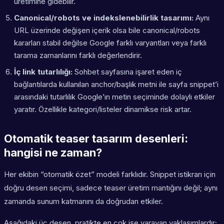
üretimine gidebilir.
Canonical/robots ve indekslenebilirlik tasarımı:
Aynı
URL üzerinde değişen içerik olsa bile canonical/robots
kararları stabil değilse Google farklı varyantları veya farklı
tarama zamanlarını farklı değerlendirir.
İç link tutarlılığı:
Sohbet sayfasına işaret eden iç
bağlantılarda kullanılan anchor/başlık metni ile sayfa snippet’i
arasındaki tutarlılık Google’ın metin seçiminde dolaylı etkiler
yaratır. Özellikle kategori/listeler dinamikse risk artar.
Otomatik teaser tasarım desenleri:
hangisi ne zaman?
Her ekibin “otomatik özet” modeli farklıdır. Snippet istikrarı için
doğru desen seçimi, sadece teaser üretim mantığını değil; aynı
zamanda sunum katmanını da doğrudan etkiler.
Aşağıdaki üç desen, pratikte en çok işe yarayan yaklaşımlardır;