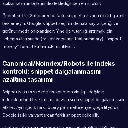
açıklamalarının birbirini desteklediğinden emin olun.
Önemli nokta: Structured data ile snippet arasında direkt garanti
beklemeyin. Google snippet seçiminde hâlâ sayfa içeriği ve
görünür metin ön plandadır. Yine de tutarlılığı artırmak için
schema alanlarında (ör. conversation text summary) “snippet-
friendly” format kullanmak mantıklıdır.
Canonical/Noindex/Robots ile indeks
kontrolü: snippet dalgalanmasını
azaltma tasarımı
Snippet istikrarı sadece teaser metniyle ilgili değildir;
indekslenebilirlik ve tarama davranışı da snippet dalgalanmasını
etkiler. Aynı içerik farklı query parametreleriyle çoğaltılıyorsa,
Google farklı varyantlardan farklı snippet çekebilir.
Chat sayfalarında canonical stratejisi net olmalıdır: URL aynı