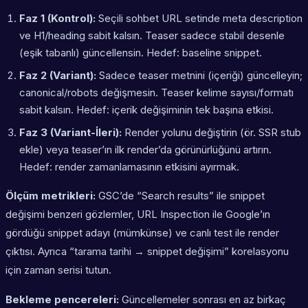
Faz 1 (Kontrol):
Seçili sohbet URL setinde meta description
ve H1/heading sabit kalsın. Teaser sadece stabil desenle
(eşik tabanlı) güncellensin. Hedef: baseline snippet.
Faz 2 (Variant):
Sadece teaser metnini (içeriği) güncelleyin;
canonical/robots değişmesin. Teaser kelime sayısı/formatı
sabit kalsın. Hedef: içerik değişiminin tek başına etkisi.
Faz 3 (Variant-İleri):
Render yolunu değiştirin (ör. SSR stub
ekle) veya teaser’ın ilk render’da görünürlüğünü artırın.
Hedef: render zamanlamasının etkisini ayırmak.
Ölçüm metrikleri:
GSC’de “Search results” ile snippet
değişimi benzeri gözlemler, URL Inspection ile Google’ın
gördüğü snippet adayı (mümkünse) ve canlı test ile render
çıktısı. Ayrıca “tarama tarihi → snippet değişimi” korelasyonu
için zaman serisi tutun.
Bekleme pencereleri:
Güncellemeler sonrası en az birkaç