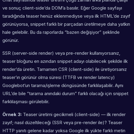
ve sonuç client-side’da DOM’a basılır. Eğer Google sayfayı
taradığında teaser henüz eklenmediyse veya ilk HTML’de zayıf
görünüyorsa, snippet farklı bir parçadan üretilmeye daha yatkın
hale gelebilir. Bu da raporlarda “bazen değişiyor” şeklinde
görünür.
SSR (server-side render) veya pre-render kullanıyorsanız,
teaser bloğunu en azından snippet adayı olabilecek şekilde ilk
render’da üretin. Tamamen CSR (client-side) ile üretiyorsanız
teaser’ın görünür olma süresi (TTFB ve render latency)
Googlebot’un tarama/işleme döngüsünde farklılaşabilir. Aynı
URL’de bile “tarama anındaki durum” farklı olacağı için snippet
farklılaşması görülebilir.
Örnek 3:
Teaser üretimi gecikmeli (client-side) — ilk render
zayıf; nasıl düzeltileceği (SSR veya pre-render ile)? Teaser
HTTP yanıtı gelene kadar yoksa Google ilk yükte farklı metin