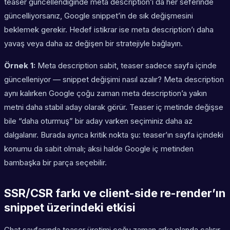
teaser güncellendiğinde meta description’ı da her seferinde
güncelliyorsanız, Google snippet’in de sık değişmesini
beklemek gerekir. Hedef istikrar ise meta description’ı daha
yavaş veya daha az değişen bir stratejiyle bağlayın.
Örnek 1:
Meta description sabit, teaser sadece sayfa içinde
güncelleniyor — snippet değişimi nasıl azalır? Meta description
aynı kalırken Google çoğu zaman meta description’a yakın
metni daha stabil aday olarak görür. Teaser iç metinde değişse
bile “daha oturmuş” bir aday varken seçiminiz daha az
dalgalanır. Burada ayrıca kritik nokta şu: teaser’ın sayfa içindeki
konumu da sabit olmalı; aksi halde Google iç metinden
bambaşka bir parça seçebilir.
SSR/CSR farkı ve client-side re-render’ın
snippet üzerindeki etkisi
Chat sayfasında teaser üretimi çoğu zaman arka planda çalışır