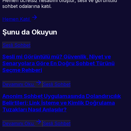
Hemen ücretsiz hesabını oluştur, sesli ve görüntülü
sohbet odalarına katıl.
Hemen Katıl
Şunu da Okuyun
Sesli Sohbet
Sesli mi Görüntülü mü? Güvenlik, Niyet ve
Senaryolara Göre En Doğru Sohbet Türünü
Seçme Rehberi
Devamını Oku
Sesli Sohbet
Anonim Sohbet Uygulamasında Dolandırıcılık
Belirtileri: Link İsteme ve Kimlik Doğrulama
Tuzakları Nasıl Anlaşılır?
Devamını Oku
Sesli Sohbet