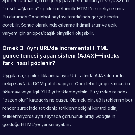
Spoiler’ı açmak için bir query parametre kullanıyor veya SSR ile
“koşul sağlanırsa” spoiler metnini ilk HTML’de üretiyorsunuz.
Bu durumda Googlebot sayfayı taradığında gerçek metni
görebilir. Sonuç olarak indekslenme ihtimali artar ve açık
varyant için snippet/başlık sinyalleri oluşabilir.
Örnek 3: Aynı URL’de incremental HTML
güncellemesi yapan sistem (AJAX)—indeks
farkı nasıl gözlenir?
Uygulama, spoiler tıklanınca aynı URL altında AJAX ile metni
çekip sayfada DOM patch yapıyor. Googlebot çoğu zaman bu
tıklamayı veya ilgili XHR’yi tetiklemeyebilir. Bu yüzden reindex
“bazen olur” kategorisine düşer. Ölçmek için, ağ isteklerinin bot
render sürecinde tetiklenip tetiklenmediğini kontrol edin;
tetiklenmiyorsa aynı sayfada görünürlük artışı Google’ın
gördüğü HTML’ye yansımayabilir.