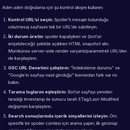
Adım adım doğrulama için şu kontrol akışını kullanın:
Kontrol URL’si seçin:
Spoiler’lı mesajın bulunduğu
oda/mesaj sayfasını tek bir URL’de sabitleyin.
İki durum üretin:
spoiler kapalıyken ve (bot’un
erişebileceği) şekilde açıkken HTML snapshot alın.
Mümkünse server-side render varyantı/parametreli URL’den
de karşılaştırın.
GSC URL Denetimi çalıştırın:
“İndeksleme durumu” ve
“Google’ın sayfayı nasıl gördüğü” kısmından fark var mı
bakın.
Tarama loglarını eşleştirin:
Bot’un sayfayı yeniden
taradığı timestamp ile sunucu tarafı ETag/Last-Modified
değişimini karşılaştırın.
Search sonuçlarında içerik sinyallerini izleyin:
Örn.
spesifik bir spoiler cümlesi için arama yapın; ilk görünüp