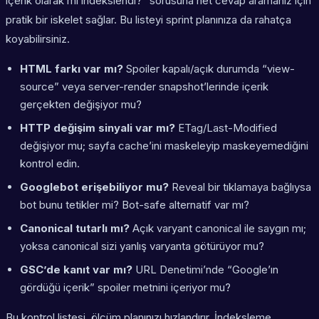
içerik olarak mı indekslendi?” sorusuna net cevap aramanız için
pratik bir iskelet sağlar. Bu listeyi sprint planınıza da rahatça
koyabilirsiniz.
HTML farkı var mı?
Spoiler kapalı/açık durumda “view-
source” veya server-render snapshot’lerinde içerik
gerçekten değişiyor mu?
HTTP değişim sinyali var mı?
ETag/Last-Modified
değişiyor mu; sayfa cache’ini maskeleyip maskeyemediğini
kontrol edin.
Googlebot erişebiliyor mu?
Reveal bir tıklamaya bağlıysa
bot bunu tetikler mi? Bot-safe alternatif var mı?
Canonical tutarlı mı?
Açık varyant canonical ile saygın mı;
yoksa canonical sizi yanlış varyanta götürüyor mu?
GSC’de kanıt var mı?
URL Denetimi’nde “Google’ın
gördüğü içerik” spoiler metnini içeriyor mu?
Bu kontrol listesi, ölçüm planınızı hızlandırır. İndeksleme