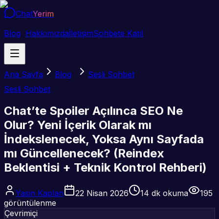
Chat
Yerim
Blog
Hakkımızda
İletişim
Sohbete Katıl
Ana Sayfa
Blog
Sesli Sohbet
Sesli Sohbet
Chat’te Spoiler Açılınca SEO Ne
Olur? Yeni İçerik Olarak mı
İndekslenecek, Yoksa Aynı Sayfada
mı Güncellenecek? (Reindex
Beklentisi + Teknik Kontrol Rehberi)
Yasin Kaplan
22 Nisan 2026
14
dk okuma
195
görüntülenme
Çevrimiçi