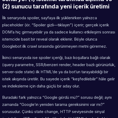
(2) sunucu tarafında yeni içerik üretimi
İlk senaryoda spoiler, sayfaya ilk yüklenirken yalnızca
placeholder (ör. “Spoiler gizli—tıklayın”) içerir; gerçek içerik
DOM’a hiç girmeyebilir ya da sadece kullanıcı etkileşimi sonrası
istemcide basit bir reveal olarak eklenir. Böyle olunca
Googlebot ilk crawl sırasında görünmeyen metni göremez.
İkinci senaryoda ise spoiler içeriği, bazı koşullara bağlı olarak
(query parametre, SSR/benzeri render, header bazlı görünürlük,
server-side state) ilk HTML’de ya da bot’un tarayabildiği bir
istek akışında üretilir. Bu sayede içerik “keşfedilebilir” hâle gelir
ve indeksleme için daha güçlü bir aday olur.
Buradaki fark yalnızca “Google gördü mü?” sorusu değil; aynı
zamanda “Google’ın yeniden tarama gereksinimi var mı?”
sorusudur. Çünkü state change, HTTP seviyesinde sinyal