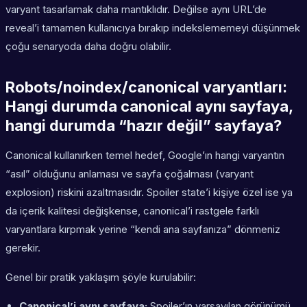
varyant tasarlamak daha mantıklıdır. Değilse aynı URL’de
reveal’i tamamen kullanıcıya bırakıp indekslememeyi düşünmek
çoğu senaryoda daha doğru olabilir.
Robots/noindex/canonical varyantları:
Hangi durumda canonical aynı sayfaya,
hangi durumda “hazır değil” sayfaya?
Canonical kullanırken temel hedef, Google’ın hangi varyantın
“asıl” olduğunu anlaması ve sayfa çoğalması (varyant
explosion) riskini azaltmasıdır. Spoiler state’i kişiye özel ise ya
da içerik kalitesi değişkense, canonical’i rastgele farklı
varyantlara kırpmak yerine “kendi ana sayfanıza” dönmeniz
gerekir.
Genel bir pratik yaklaşım şöyle kurulabilir:
Canonical’i aynı sayfaya:
Spoiler’ın varsayılan görünümü