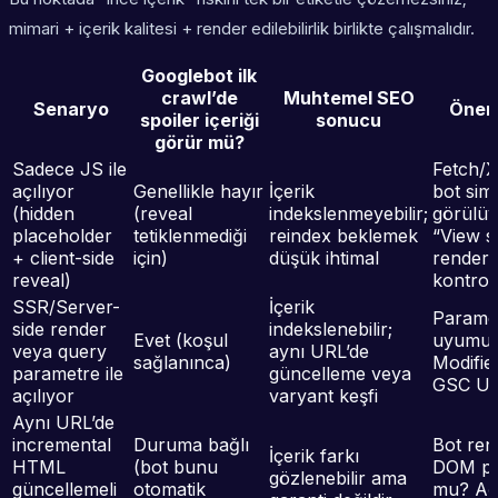
mimari + içerik kalitesi + render edilebilirlik birlikte çalışmalıdır.
Googlebot ilk
crawl’de
Muhtemel SEO
Senaryo
Öneri
spoiler içeriği
sonucu
görür mü?
Sadece JS ile
Fetch/X
açılıyor
Genellikle hayır
İçerik
bot si
(hidden
(reveal
indekslenmeyebilir;
görülü
placeholder
tetiklenmediği
reindex beklemek
“View s
+ client-side
için)
düşük ihtimal
render 
reveal)
kontrol
SSR/Server-
İçerik
Paramet
side render
indekslenebilir;
Evet (koşul
uyumu,
veya query
aynı URL’de
sağlanınca)
Modifie
parametre ile
güncelleme veya
GSC UR
açılıyor
varyant keşfi
Aynı URL’de
incremental
Duruma bağlı
Bot rend
İçerik farkı
HTML
(bot bunu
DOM pat
gözlenebilir ama
güncellemeli
otomatik
mu? Ağ 