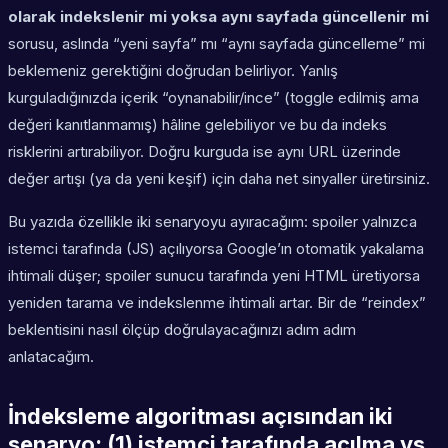
olarak indekslenir mi yoksa aynı sayfada güncellenir mi
sorusu, aslında “yeni sayfa” mı “aynı sayfada güncelleme” mi
beklemeniz gerektiğini doğrudan belirliyor. Yanlış
kurguladığınızda içerik “oynanabilir/ince” (toggle edilmiş ama
değeri kanıtlanmamış) hâline gelebiliyor ve bu da indeks
risklerini artırabiliyor. Doğru kurguda ise aynı URL üzerinde
değer artışı (ya da yeni keşif) için daha net sinyaller üretirsiniz.
Bu yazıda özellikle iki senaryoyu ayıracağım: spoiler yalnızca
istemci tarafında (JS) açılıyorsa Google’ın otomatik yakalama
ihtimali düşer; spoiler sunucu tarafında yeni HTML üretiyorsa
yeniden tarama ve indekslenme ihtimali artar. Bir de “reindex”
beklentisini nasıl ölçüp doğrulayacağınızı adım adım
anlatacağım.
İndeksleme algoritması açısından iki
senaryo: (1) istemci tarafında açılma vs