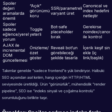
Spoiler
“Açık”
Canonical ve
değeri
SSR/parametreli
görünümü
index hedefini
aramalarda
varyant üret
koru
netleştir
önemli
Spoiler
Bot-safe
Gerekirse
sadece
Toggle
placeholder
noindex/canoni
eğlence/yerel
yeterli
bırak
ile kontrol
yorum
AJAX ile
Önizleme/
Reveali bot’un
İçerik keşif siny
incremental
özet
görebileceği
ekle (iç
DOM
göster
şekilde tasarla
link/başlık)
güncellemesi
Takımlar genelde “sadece frontend”e yük bindiriyor. Halbuki
SEO açısından asıl kırılım, hangi içeriğin HTTP/HTML
seviyesinde üretildiği. Ürün “görünürlük”, mühendislik “render
pipeline”, SEO ise “indeks sinyali ve çoğalma kontrolü”
sorumluluğunu birlikte taşır.