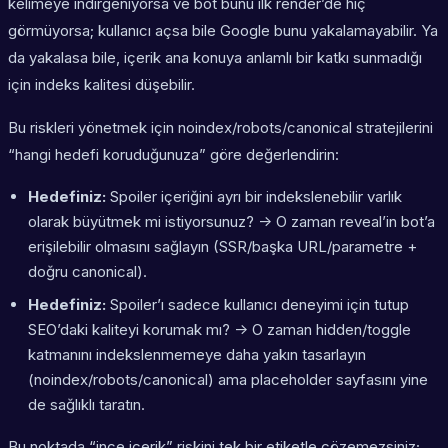
kelimeye indirgeniyorsa ve bot bunu ilk render’de hiç
görmüyorsa; kullanıcı açsa bile Google bunu yakalamayabilir. Ya
da yakalasa bile, içerik ana konuya anlamlı bir katkı sunmadığı
için indeks kalitesi düşebilir.
Bu riskleri yönetmek için noindex/robots/canonical stratejilerini
“hangi hedefi koruduğunuza” göre değerlendirin:
Hedefiniz:
Spoiler içeriğini ayrı bir indekslenebilir varlık
olarak büyütmek mi istiyorsunuz? -> O zaman reveal’in bot’a
erişilebilir olmasını sağlayın (SSR/başka URL/parametre +
doğru canonical).
Hedefiniz:
Spoiler’ı sadece kullanıcı deneyimi için tutup
SEO’daki kaliteyi korumak mı? -> O zaman hidden/toggle
katmanını indekslenmemeye daha yakın tasarlayın
(noindex/robots/canonical) ama placeholder sayfasını yine
de sağlıklı taratın.
Bu noktada “ince içerik” riskini tek bir etiketle çözemezsiniz;