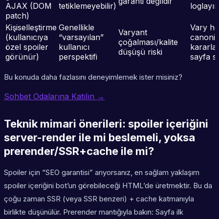
garanti değildir
AJAX (DOM
tetiklemeyebilir)
loglayın
patch)
Kişiselleştirme
Genellikle
Vary he
Varyant
(kullanıcıya
“varsayılan”
canonic
çoğalması/kalite
özel spoiler
kullanıcı
kararlar
düşüşü riski
görünür)
perspektifi
sayfa st
Bu konuda daha fazlasını deneyimlemek ister misiniz?
Sohbet Odalarına Katılın →
Teknik mimari önerileri: spoiler içeriğini
server-render ile mi beslemeli, yoksa
prerender/SSR+cache ile mi?
Spoiler için “SEO garantisi” arıyorsanız, en sağlam yaklaşım
spoiler içeriğini bot’un görebileceği HTML’de üretmektir. Bu da
çoğu zaman SSR (veya SSR benzeri) + cache katmanıyla
birlikte düşünülür. Prerender mantığıyla bakın: Sayfa ilk