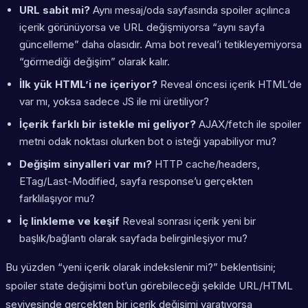
URL sabit mi?
Aynı mesaj/oda sayfasında spoiler açılınca
içerik görünüyorsa ve URL değişmiyorsa “aynı sayfa
güncelleme” daha olasıdır. Ama bot reveal’i tetikleyemiyorsa
“görmediği değişim” olarak kalır.
İlk yük HTML’i ne içeriyor?
Reveal öncesi içerik HTML’de
var mı, yoksa sadece JS ile mi üretiliyor?
İçerik farklı bir istekle mi geliyor?
AJAX/fetch ile spoiler
metni odak noktası olurken bot o isteği yapabiliyor mu?
Değişim sinyalleri var mı?
HTTP cache/headers,
ETag/Last-Modified, sayfa response’u gerçekten
farklılaşıyor mu?
İç linkleme ve keşif
Reveal sonrası içerik yeni bir
başlık/bağlantı olarak sayfada belirginleşiyor mu?
Bu yüzden “yeni içerik olarak indekslenir mi?” beklentisini;
spoiler state değişimi bot’un görebileceği şekilde URL/HTML
seviyesinde gerçekten bir içerik değişimi yaratıyorsa