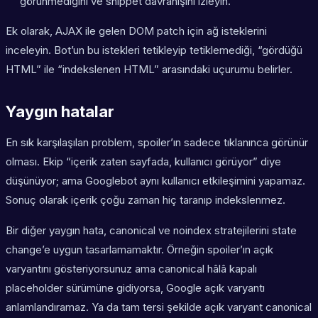
görünmediğini ve snippet davranışını izleyin.
Ek olarak, AJAX ile gelen DOM patch için ağ isteklerini
inceleyin. Bot’un bu istekleri tetikleyip tetiklemediği, “gördüğü
HTML” ile “indekslenen HTML” arasındaki uçurumu belirler.
Yaygın hatalar
En sık karşılaşılan problem, spoiler’ın sadece tıklanınca görünür
olması. Ekip “içerik zaten sayfada, kullanıcı görüyor” diye
düşünüyor; ama Googlebot aynı kullanıcı etkileşimini yapamaz.
Sonuç olarak içerik çoğu zaman hiç taranıp indekslenmez.
Bir diğer yaygın hata, canonical ve noindex stratejilerini state
change’e uygun tasarlamamaktır. Örneğin spoiler’ın açık
varyantını gösteriyorsunuz ama canonical hâlâ kapalı
placeholder sürümüne gidiyorsa, Google açık varyantı
anlamlandıramaz. Ya da tam tersi şekilde açık varyant canonical