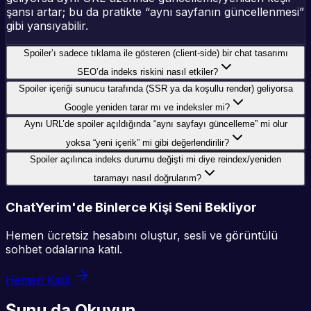
şansı artar; bu da pratikte “aynı sayfanın güncellenmesi”
gibi yansıyabilir.
Spoiler’ı sadece tıklama ile gösteren (client-side) bir chat tasarımı
SEO’da indeks riskini nasıl etkiler?
Spoiler içeriği sunucu tarafında (SSR ya da koşullu render) geliyorsa
Google yeniden tarar mı ve indeksler mi?
Aynı URL’de spoiler açıldığında “aynı sayfayı güncelleme” mi olur
yoksa “yeni içerik” mi gibi değerlendirilir?
Spoiler açılınca indeks durumu değişti mi diye reindex/yeniden
taramayı nasıl doğrularım?
ChatYerim'de Binlerce Kişi Seni Bekliyor
Hemen ücretsiz hesabını oluştur, sesli ve görüntülü
sohbet odalarına katıl.
Hemen Katıl
Şunu da Okuyun