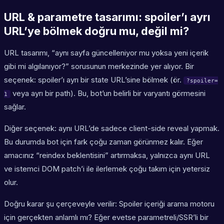
URL & parametre tasarımı: spoiler’ı ayrı
URL’ye bölmek doğru mu, değil mi?
URL tasarımı, “aynı sayfa güncelleniyor mu yoksa yeni içerik
gibi mi algılanıyor?” sorusunun merkezinde yer alıyor. Bir
seçenek: spoiler’ı ayrı bir state URL’sine bölmek (ör.
?spoiler=
veya ayrı bir path). Bu, bot’un belirli bir varyantı görmesini
1
sağlar.
Diğer seçenek: aynı URL’de sadece client-side reveal yapmak.
Bu durumda bot için fark çoğu zaman görünmez kalır. Eğer
amacınız “reindex beklentisini” artırmaksa, yalnızca aynı URL
ve istemci DOM patch’i ile ilerlemek çoğu takım için yetersiz
olur.
Doğru karar şu çerçeveyle verilir: Spoiler içeriği arama motoru
için gerçekten anlamlı mı? Eğer evetse parametreli/SSR’li bir