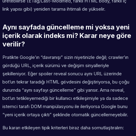
üretebilirse (ETag/Last-Modified, farklı HTML body, farklı iç
link yapısı gibi) yeniden tarama ihtimali de yükselir.
Aynı sayfada güncelleme mi yoksa yeni
içerik olarak indeks mi? Karar neye göre
verilir?
Pratikte Google’ın “davranışı” sizin niyetinizle değil; crawler’ın
gördüğü URL, içerik sürümü ve değişim sinyalleriyle
şekilleniyor. Eğer spoiler reveal sonucu
aynı URL
üzerinde
bot’un tekrar taradığı HTML gövdesini değiştiriyorsa, bu çoğu
durumda “aynı sayfayı güncelleme” gibi yansır. Ama reveal,
bot’un tetikleyemediği bir kullanıcı etkileşimiyle ya da sadece
istemci tarafı DOM manipülasyonu ile ilerliyorsa Google bunu
“yeni içerik ortaya çıktı” şeklinde otomatik güncellemeyebilir.
Bu kararı etkileyen tipik kriterleri biraz daha somutlaştıralım: