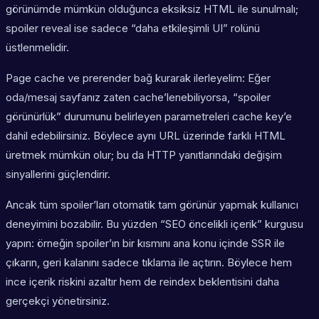
görünümde mümkün olduğunca eksiksiz HTML ile sunulmalı;
spoiler reveal ise sadece “daha etkileşimli UI” rolünü
üstlenmelidir.
Page cache ve prerender bağ kurarak ilerleyelim: Eğer
oda/mesaj sayfanız zaten cache’lenebiliyorsa, “spoiler
görünürlük” durumunu belirleyen parametreleri cache key’e
dahil edebilirsiniz. Böylece aynı URL üzerinde farklı HTML
üretmek mümkün olur; bu da HTTP yanıtlarındaki değişim
sinyallerini güçlendirir.
Ancak tüm spoiler’ları otomatik tam görünür yapmak kullanıcı
deneyimini bozabilir. Bu yüzden “SEO öncelikli içerik” kurgusu
yapın: örneğin spoiler’ın bir kısmını ana konu içinde SSR ile
çıkarın, geri kalanını sadece tıklama ile açtırın. Böylece hem
ince içerik riskini azaltır hem de reindex beklentisini daha
gerçekçi yönetirsiniz.