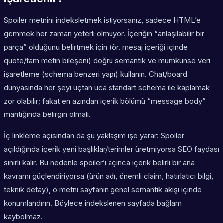
Spoiler metnini indeksletmek istiyorsanız, sadece HTML’e
gömmek her zaman yeterli olmuyor. İçeriğin “anlaşılabilir bir
parça” olduğunu belirtmek için (ör. mesaj içeriği içinde
quote/tam metin bileşeni) doğru semantik ve mümkünse veri
işaretleme (schema benzeri yapı) kullanın. Chat/board
dünyasında her şeyi uçtan uca standart schema ile kaplamak
zor olabilir; fakat en azından içerik bölümü “message body”
mantığında belirgin olmalı.
İç linkleme açısından da şu yaklaşım işe yarar: Spoiler
açıldığında içerik yeni başlıklar/terimler üretmiyorsa SEO faydası
sınırlı kalır. Bu nedenle spoiler’ı açınca içerik belirli bir ana
kavramı güçlendiriyorsa (ürün adı, önemli claim, hatırlatıcı bilgi,
teknik detay), o metni sayfanın genel semantik akışı içinde
konumlandırın. Böylece indekslenen sayfada bağlam
kaybolmaz.