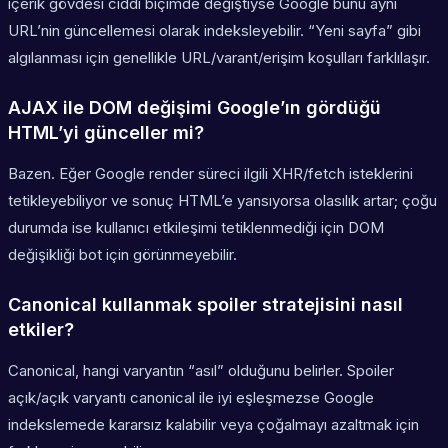
içerik gövdesi ciddi biçimde değiştiyse Google bunu aynı
URL’nin güncellemesi olarak indeksleyebilir. “Yeni sayfa” gibi
algılanması için genellikle URL/varant/erişim koşulları farklılaşır.
AJAX ile DOM değişimi Google’ın gördüğü
HTML’yi günceller mi?
Bazen. Eğer Google render süreci ilgili XHR/fetch isteklerini
tetikleyebiliyor ve sonuç HTML’e yansıyorsa olasılık artar; çoğu
durumda ise kullanıcı etkileşimi tetiklenmediği için DOM
değişikliği bot için görünmeyebilir.
Canonical kullanmak spoiler stratejisini nasıl
etkiler?
Canonical, hangi varyantın “asıl” olduğunu belirler. Spoiler
açık/açık varyantı canonical ile iyi eşleşmezse Google
indekslemede kararsız kalabilir veya çoğalmayı azaltmak için