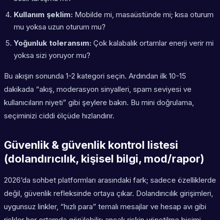
Kullanım şeklim:
Mobilde mi, masaüstünde mi; kısa oturum
mu yoksa uzun oturum mu?
Yoğunluk toleransım:
Çok kalabalık ortamlar enerji verir mi
yoksa sizi yoruyor mu?
Bu akışın sonunda 1-2 kategori seçin. Ardından ilk 10-15
dakikada “akış, moderasyon sinyalleri, spam seviyesi ve
kullanıcıların niyeti” gibi şeylere bakın. Bu mini doğrulama,
seçiminizi ciddi ölçüde hızlandırır.
Güvenlik & güvenlik kontrol listesi
(dolandırıcılık, kişisel bilgi, mod/rapor)
2026’da sohbet platformları arasındaki fark; sadece özelliklerde
değil, güvenlik refleksinde ortaya çıkar. Dolandırıcılık girişimleri,
uygunsuz linkler, “hızlı para” temalı mesajlar ve hesap avı gibi
riskler her ortamda görülebilir; ancak riskin yönetilme biçimi