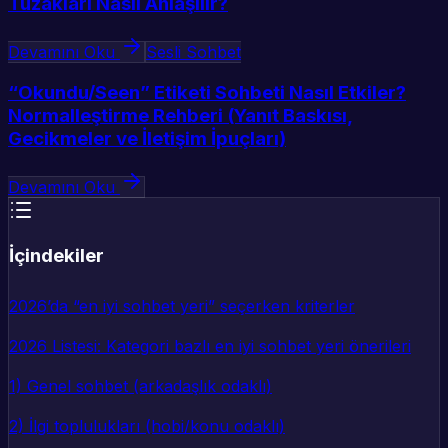
Tuzakları Nasıl Anlaşılır?
Devamını Oku
Sesli Sohbet
“Okundu/Seen” Etiketi Sohbeti Nasıl Etkiler?
Normalleştirme Rehberi (Yanıt Baskısı,
Gecikmeler ve İletişim İpuçları)
Devamını Oku
İçindekiler
2026’da “en iyi sohbet yeri” seçerken kriterler
2026 Listesi: Kategori bazlı en iyi sohbet yeri önerileri
1) Genel sohbet (arkadaşlık odaklı)
2) İlgi toplulukları (hobi/konu odaklı)