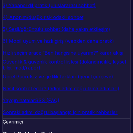
3) Yabancı dil pratik (uluslararası sohbet)
4) Anonim/düşük risk odaklı sohbet
5) Sesli/görüntülü sohbet (daha yakın etkileşim)
6) Mobil uyum ve hızlı giriş (web’den daha pratik)
Hızlı seçim aracı: “Ben hangisine uyarım?” karar akışı
Güvenlik & güvenlik kontrol listesi (dolandırıcılık, kişisel
bilgi, mod/rapor)
Ücretli/ücretsiz ve gizlilik farkları (genel çerçeve)
Nasıl kontrol edilir? (adım adım doğrulama adımları)
Yaygın hatalar
SSS (FAQ)
Sonraki adım: doğru başlangıç için pratik rehberler
Çevrimiçi