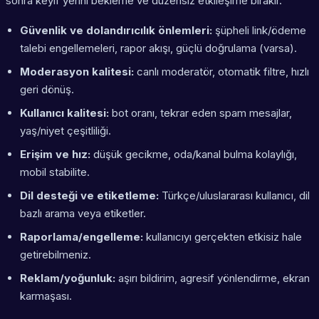
sonra keyif yerini bekleme ve düzensiz etkileşime bırakır.
Güvenlik ve dolandırıcılık önlemleri:
şüpheli link/ödeme
talebi engellemeleri, rapor akışı, güçlü doğrulama (varsa).
Moderasyon kalitesi:
canlı moderatör, otomatik filtre, hızlı
geri dönüş.
Kullanıcı kalitesi:
bot oranı, tekrar eden spam mesajlar,
yaş/niyet çeşitliliği.
Erişim ve hız:
düşük gecikme, oda/kanal bulma kolaylığı,
mobil stabilite.
Dil desteği ve etiketleme:
Türkçe/uluslararası kullanıcı, dil
bazlı arama veya etiketler.
Raporlama/engelleme:
kullanıcıyı gerçekten etkisiz hale
getirebilmeniz.
Reklam/yoğunluk:
aşırı bildirim, agresif yönlendirme, ekran
karmaşası.