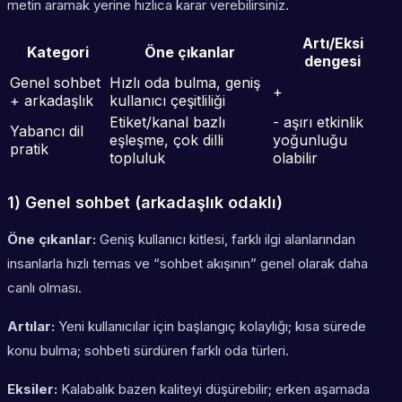
metin aramak yerine hızlıca karar verebilirsiniz.
Artı/Eksi
Kategori
Öne çıkanlar
dengesi
Genel sohbet
Hızlı oda bulma, geniş
+
+ arkadaşlık
kullanıcı çeşitliliği
Etiket/kanal bazlı
- aşırı etkinlik
Yabancı dil
eşleşme, çok dilli
yoğunluğu
pratik
topluluk
olabilir
1) Genel sohbet (arkadaşlık odaklı)
Öne çıkanlar:
Geniş kullanıcı kitlesi, farklı ilgi alanlarından
insanlarla hızlı temas ve “sohbet akışının” genel olarak daha
canlı olması.
Artılar:
Yeni kullanıcılar için başlangıç kolaylığı; kısa sürede
konu bulma; sohbeti sürdüren farklı oda türleri.
Eksiler:
Kalabalık bazen kaliteyi düşürebilir; erken aşamada