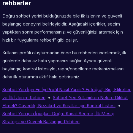
rehberler
Doğru sohbet yerini bulduğunuzda bile ilk izlenim ve güvenli
başlangıç deneyimi belirleyicidir. Aşağıdaki içerikler, seçim
yaptıktan sonra performansınızı ve güvenliğinizi artırmak için
hızlı bir “uygulama rehberi” gibi çalışır.
Kullanıcı profili oluşturmadan önce bu rehberleri incelemek, ilk
günlerde daha az hata yapmanızı sağlar. Ayrıca güvenli
başlangıç kontrol listesiyle, rapor/engelleme mekanizmalarını
daha ilk oturumda aktif hale getirirsiniz.
Sohbet Yeri İçin En İyi Profil Nasıl Yapılır? Fotoğraf, Bio, Etiketler
ve İlk İzlenim Rehberi
•
Sohbet Yeri Kullanırken Nelere Dikkat
Etmeli? Güvenlik, Nezaket ve Kurallar İçin Kontrol Listesi
•
Sohbet Yeri için İpuçları: Doğru Kanalı Seçme, İlk Mesaj
Stratejisi ve Güvenli Başlangıç Rehberi