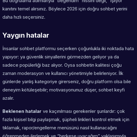
Bu doğrulama adımlarıyla “beğendim” hissini değil, “işliyor”
kanıtını temel alırsınız. Böylece 2026 için doğru sohbet yerini
daha hızlı seçersiniz.
Yaygın hatalar
İnsanlar sohbet platformu seçerken çoğunlukla iki noktada hata
yapıyor: ya güvenlik sinyallerini görmezden geliyor ya da
sadece popülerliği baz alıyor. Oysa sohbetin kalitesi çoğu
zaman moderasyon ve kullanıcı yönetimiyle belirleniyor. İlk
günlerde yanlış kategoriye girerseniz, doğru platform olsa bile
deneyim kötüleşebilir; motivasyonunuz düşer, sohbet keyfi
azalır.
Beklenen hatalar
ve kaçınılması gerekenler şunlardır: çok
fazla kişisel bilgi paylaşmak, şüpheli linkleri kontrol etmek için
tıklamak, rapor/engelleme menüsünü nasıl kullanacağını
öğrenmeden ilerlemek ve “herkese uyacağım” yaklaşımıyla