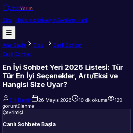
Chat
Yerim
Blog
Hakkımızda
İletişim
Sohbete Katıl
Ana Sayfa
Blog
Sesli Sohbet
Sesli Sohbet
En İyi Sohbet Yeri 2026 Listesi: Tür
Tür En İyi Seçenekler, Artı/Eksi ve
Hangisi Size Uyar?
Elif Demir
26 Mayıs 2026
10
dk okuma
129
görüntülenme
Çevrimiçi
Canlı Sohbete Başla