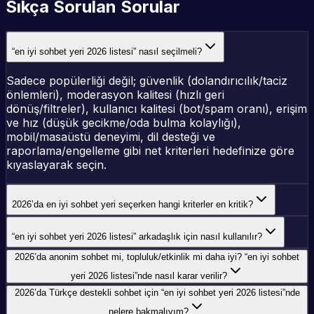
Sıkça Sorulan Sorular
“en iyi sohbet yeri 2026 listesi” nasıl seçilmeli?
Sadece popülerliği değil; güvenlik (dolandırıcılık/taciz
önlemleri), moderasyon kalitesi (hızlı geri
dönüş/filtreler), kullanıcı kalitesi (bot/spam oranı), erişim
ve hız (düşük gecikme/oda bulma kolaylığı),
mobil/masaüstü deneyimi, dil desteği ve
raporlama/engelleme gibi net kriterleri hedefinize göre
kıyaslayarak seçin.
2026’da en iyi sohbet yeri seçerken hangi kriterler en kritik?
“en iyi sohbet yeri 2026 listesi” arkadaşlık için nasıl kullanılır?
2026’da anonim sohbet mi, topluluk/etkinlik mi daha iyi? “en iyi sohbet
yeri 2026 listesi”nde nasıl karar verilir?
2026’da Türkçe destekli sohbet için “en iyi sohbet yeri 2026 listesi”nde
nelere bakmalıyım?