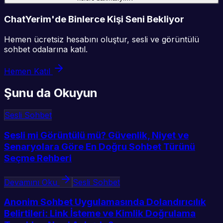
ChatYerim'de Binlerce Kişi Seni Bekliyor
Hemen ücretsiz hesabını oluştur, sesli ve görüntülü
sohbet odalarına katıl.
Hemen Katıl
Şunu da Okuyun
Sesli Sohbet
Sesli mi Görüntülü mü? Güvenlik, Niyet ve
Senaryolara Göre En Doğru Sohbet Türünü
Seçme Rehberi
Devamını Oku
Sesli Sohbet
Anonim Sohbet Uygulamasında Dolandırıcılık
Belirtileri: Link İsteme ve Kimlik Doğrulama