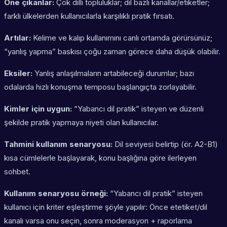
Öne çıkanlar:
Çok dilli topluluklar; dil bazlı kanallar/etiketler;
farklı ülkelerden kullanıcılarla karşılıklı pratik fırsatı.
Artılar:
Kelime ve kalıp kullanımını canlı ortamda görürsünüz;
“yanlış yapma” baskısı çoğu zaman görece daha düşük olabilir.
Eksiler:
Yanlış anlaşılmaların artabileceği durumlar; bazı
odalarda hızlı konuşma temposu başlangıçta zorlayabilir.
Kimler için uygun:
“Yabancı dil pratik” isteyen ve düzenli
şekilde pratik yapmaya niyeti olan kullanıcılar.
Tahmini kullanım senaryosu:
Dil seviyesi belirtip (ör. A2-B1)
kısa cümlelerle başlayarak, konu başlığına göre ilerleyen
sohbet.
Kullanım senaryosu örneği:
“Yabancı dil pratik” isteyen
kullanıcı için kriter eşleştirme şöyle yapılır: Önce
etetiket/dil
kanalı
varsa onu seçin, sonra
moderasyon + raporlama