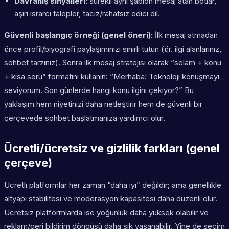
Davranış sinyalleri:
sürekli aynı şablon mesaj atan botlar,
aşırı ısrarcı talepler, taciz/rahatsız edici dil.
Güvenli başlangıç örneği (genel öneri):
İlk mesaj atmadan
önce profil/biyografi paylaşımınızı sınırlı tutun (ör. ilgi alanlarınız,
sohbet tarzınız). Sonra ilk mesaj stratejisi olarak “selam + konu
+ kısa soru” formatını kullanın: “Merhaba! Teknoloji konuşmayı
seviyorum. Son günlerde hangi konu ilgini çekiyor?” Bu
yaklaşım hem niyetinizi daha netleştirir hem de güvenli bir
çerçevede sohbet başlatmanıza yardımcı olur.
Ücretli/ücretsiz ve gizlilik farkları (genel
çerçeve)
Ücretli platformlar her zaman “daha iyi” değildir; ama genellikle
altyapı stabilitesi ve moderasyon kapasitesi daha düzenli olur.
Ücretsiz platformlarda ise yoğunluk daha yüksek olabilir ve
reklam/geri bildirim döngüsü daha sık yaşanabilir. Yine de seçim