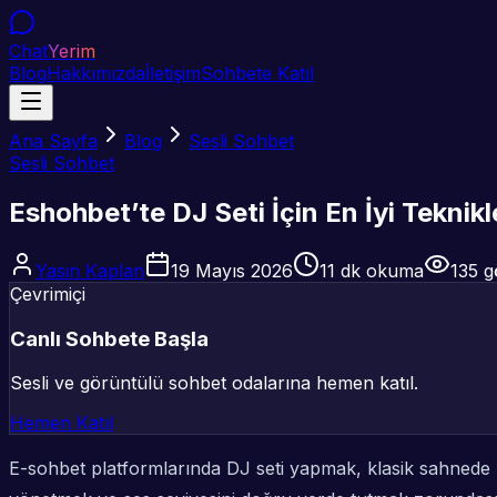
Chat
Yerim
Blog
Hakkımızda
İletişim
Sohbete Katıl
Ana Sayfa
Blog
Sesli Sohbet
Sesli Sohbet
Eshohbet’te DJ Seti İçin En İyi Teknik
Yasin Kaplan
19 Mayıs 2026
11
dk okuma
135
g
Çevrimiçi
Canlı Sohbete Başla
Sesli ve görüntülü sohbet odalarına hemen katıl.
Hemen Katıl
E-sohbet platformlarında DJ seti yapmak, klasik sahnede