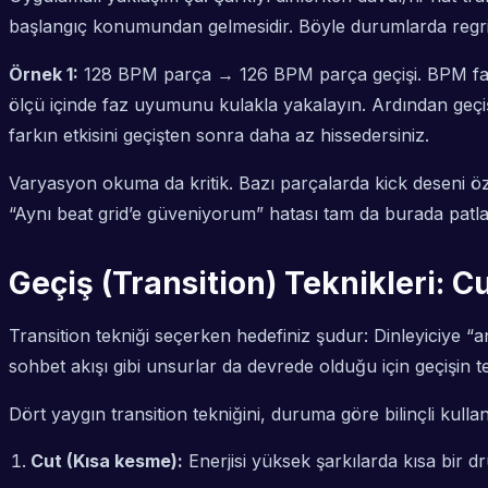
başlangıç konumundan gelmesidir. Böyle durumlarda regri
Örnek 1:
128 BPM parça → 126 BPM parça geçişi. BPM fark
ölçü içinde faz uyumunu kulakla yakalayın. Ardından geçiş
farkın etkisini geçişten sonra daha az hissedersiniz.
Varyasyon okuma da kritik. Bazı parçalarda kick deseni öze
“Aynı beat grid’e güveniyorum” hatası tam da burada patla
Geçiş (Transition) Teknikleri: 
Transition tekniği seçerken hedefiniz şudur: Dinleyiciye “
sohbet akışı gibi unsurlar da devrede olduğu için geçişin t
Dört yaygın transition tekniğini, duruma göre bilinçli kullan
Cut (Kısa kesme):
Enerjisi yüksek şarkılarda kısa bir 