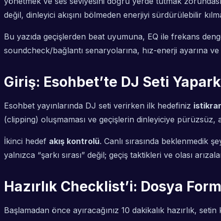
yönetmek ve ses seviyesini doğru yerde tutmak zorundasını
değil, dinleyici akışını bölmeden enerjiyi sürdürülebilir kıl
Bu yazıda geçişlerden beat uyumuna, EQ ile frekans deng
soundcheck/bağlantı senaryolarına, hız-enerji ayarına ve sı
Giriş: Esohbet’te DJ Seti Yapar
Esohbet yayınlarında DJ seti verirken ilk hedefiniz
istikra
(clipping) oluşmaması ve geçişlerin dinleyiciye pürüzsüz, a
İkinci hedef
akış kontrolü
. Canlı sırasında beklenmedik şe
yalnızca “şarkı sırası” değil; geçiş taktikleri ve olası arız
Hazırlık Checklist’i: Dosya Form
Başlamadan önce ayıracağınız 10 dakikalık hazırlık, setin k