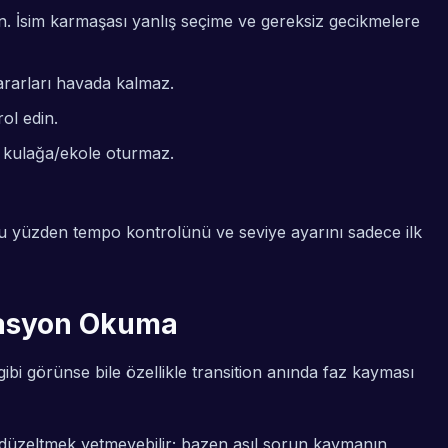
n. İsim karmaşası yanlış seçime ve gereksiz gecikmelere
kararları havada kalmaz.
ol edin.
 kulağa/ekole oturmaz.
. Bu yüzden tempo kontrolünü ve seviye ayarını sadece ilk
yasyon Okuma
ibi görünse bile özellikle transition anında faz kayması
i düzeltmek yetmeyebilir; bazen asıl sorun kaymanın