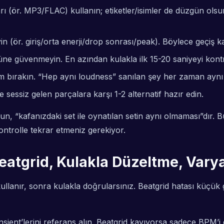
(ör. MP3/FLAC) kullanın; etiketler/isimler de düzgün olsu
yin (ör. giriş/orta enerji/drop sonrası/peak). Böylece geçiş 
ne güvenmeyin. En azından kulakla ilk 15-20 saniyeyi kontr
 bırakın. “Hep aynı loudness” sanılan şey her zaman aynı
essiz gelen parçalara karşı 1-2 alternatif hazır edin.
orun, “kafanızdaki set ile oynatılan setin aynı olmaması”dır
ntrolle tekrar etmeniz gerekiyor.
eatgrid, Kulakla Düzeltme, Var
ullanır, sonra kulakla doğrularsınız. Beatgrid hatası küçük g
ansient’lerini referans alın. Beatgrid kayıyorsa sadece BPM’