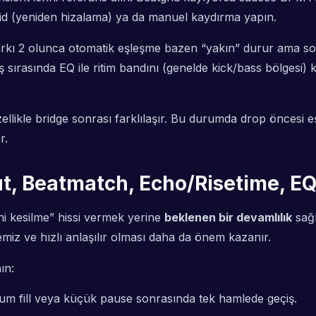
d (yeniden hizalama) ya da manuel kaydırma yapın.
ı 2 olunca otomatik eşleşme bazen “yakın” durur ama son
 sırasında EQ ile ritim bandını (genelde kick/bass bölgesi)
llikle bridge sonrası farklılaşır. Bu durumda drop öncesi e
r.
Cut, Beatmatch, Echo/Risetime, 
ani kesilme” hissi vermek yerine
beklenen bir devamlılık
sağl
emiz ve hızlı anlaşılır olması daha da önem kazanır.
ın:
drum fill veya küçük pause sonrasında tek hamlede geçiş.