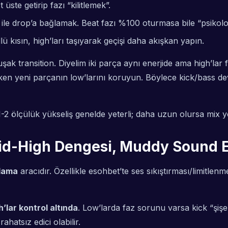
ste getirip fazı “kilitlemek”.
le drop’a bağlamak. Beat fazı %100 oturmasa bile “psikoloj
 kısın, high’ları taşıyarak geçişi daha akışkan yapın.
k transition. Diyelim iki parça aynı enerjide ama high’lar f
irken yeni parçanın low’larını koruyun. Böylece kick/bass d
 ölçülük yükseliş genelde yeterli; daha uzun olursa mix yer
Mid-High Dengesi, Muddy Sound 
lama
aracıdır. Özellikle esohbet’te ses sıkıştırması/limitlenm
h’lar kontrol altında
. Low’larda faz sorunu varsa kick “şişe
rahatsız edici olabilir.