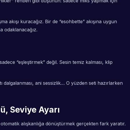
nikler” rehberi gibi düşünün: sadece miks yapmak için
ma akışı kuracağız. Bir de “esohbette” akışına uygun
ına odaklanacağız.
dece “eşleştirmek” değil. Sesin temiz kalması, klip
tı dalgalanması, ani sessizlik… O yüzden seti hazırlarken
lü, Seviye Ayarı
i” otomatik alışkanlığa dönüştürmek gerçekten fark yaratır.