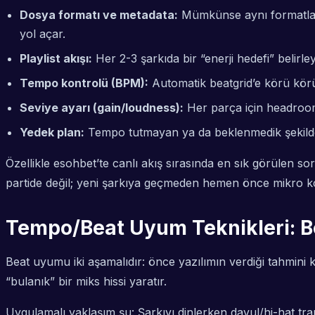
Dosya formatı ve metadata:
Mümkünse aynı formatları 
yol açar.
Playlist akışı:
Her 2-3 şarkıda bir “enerji hedefi” belirle
Tempo kontrolü (BPM):
Automatik beatgrid’e körü körü
Seviye ayarı (gain/loudness):
Her parça için headroom
Yedek plan:
Tempo tutmayan ya da beklenmedik şekilde s
Özellikle esohbet’te canlı akış sırasında en sık görülen s
partide değil; yeni şarkıya geçmeden hemen önce mikro ko
Tempo/Beat Uyum Teknikleri: B
Beat uyumu iki aşamalıdır: önce yazılımın verdiği tahmini k
“bulanık” bir miks hissi yaratır.
Uygulamalı yaklaşım şu: Şarkıyı dinlerken davul/hi-hat tr