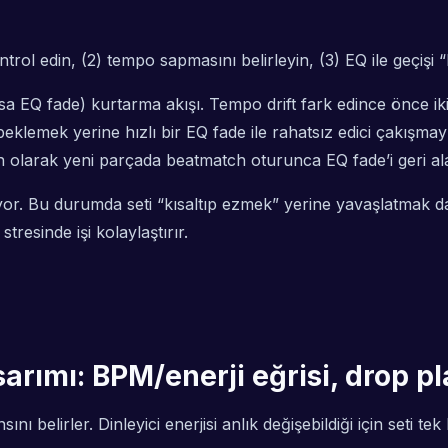
rol edin, (2) tempo sapmasını belirleyin, (3) EQ ile geçişi “k
 EQ fade) kurtarma akışı. Tempo drift fark edince önce iki şa
klemek yerine hızlı bir EQ fade ile rahatsız edici çakışmayı
 olarak yeni parçada beatmatch oturunca EQ fade’i geri alar
yor. Bu durumda seti “kısaltıp ezmek” yerine yavaşlatmak d
tresinde işi kolaylaştırır.
sarımı: BPM/enerji eğrisi, drop 
belirler. Dinleyici enerjisi anlık değişebildiği için seti tek b