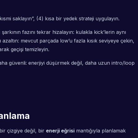
ısmi saklayın”, (4) kısa bir yedek strateji uygulayın.
rkının fazını tekrar hizalayın: kulakla kick’lerin aynı
 azaltın: mevcut parçada low’u fazla kısık seviyeye çekin,
ak geçişi temizleyin.
aha güvenli: enerjiyi düşürmek değil, daha uzun intro/loop
planlama
ir çizgiye değil, bir
enerji eğrisi
mantığıyla planlamak