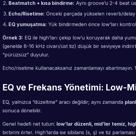
Beatmatch + kısa bindirme:
Aynı groove’u 2-4 beat üst ü
Echo/Risetime:
Önceki parçada yükselen reverb/delay i
EQ yumuşatma:
Yük bindirmeden önce low’ları kontrollü
Örnek 3:
EQ ile high’ları çekip low’u koruyarak daha yumuşa
(genelde 8-16 kHz civarı/üst tiz) düşük bir seviyeye indir
“pürüzsüz” duyulur.
Echo/risetime kullanacaksanız zamanlamayı abartmayın. 1-2
EQ ve Frekans Yönetimi: Low-
EQ, yalnızca “düzeltme” aracı değildir; aynı zamanda
plan
sonuca dönebilir.
Genel hedefi net tutun:
low’lar düzenli, mid’ler temiz, hig
birbirini örter. High’larda ise sibilans (s, ş) ve tiz parlaması 