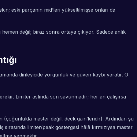
kin; eski parçanın mid’leri yükseltilmişse onları da
ı hemen değil; biraz sonra ortaya çıkıyor. Sadece anlık
tığı
 zamanda dinleyicide yorgunluk ve güven kaybı yaratır. O
rekir. Limiter aslında son savunmadır; her an çalışırsa
 (çoğunlukla master değil, deck gain’leridir). Ardından şu
çiş sırasında limiter/peak göstergesi hâlâ kırmızıysa master
zeltme yapmaktır.