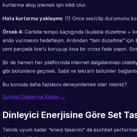
kurtarma akışı izlemek işin kilidi olur.
Hata kurtarma yaklaşımı
: (1) Önce ses/clip durumunu kont
Örnek 4:
Canlıda tempo kaçtığında (kulakla düzeltme + kısa
anda vurmasını hedefleyin. Ardından “tam düzeltme” için be
yeni parçada low’u koruyup kısa bir cross fade yapın. Son
Bir de hemen her platformda internet dalgalanması olabili
gibi bölümlere geçmek. Sabit ve tekrarlı bölümler bağlantı s
Bu konuda daha fazlasını deneyimlemek ister misiniz?
Sohbet Odalarına Katılın →
Dinleyici Enerjisine Göre Set Ta
Teknik uyum kadar “enerji tasarımı” da esohbet performansını 