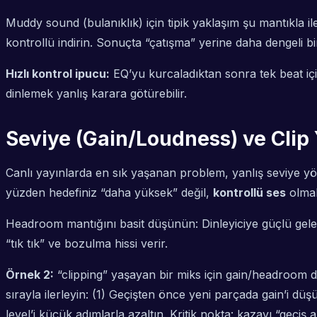
Muddy sound (bulanıklık) için tipik yaklaşım şu mantıkla il
kontrollü indirin. Sonuçta “çatışma” yerine daha dengeli b
Hızlı kontrol ipucu:
EQ’yu kurcaladıktan sonra tek beat içi
dinlemek yanlış karara götürebilir.
Seviye (Gain/Loudness) ve Clip
Canlı yayınlarda en sık yaşanan problem, yanlış seviye yön
yüzden hedefiniz “daha yüksek” değil,
kontrollü ses
olmalı
Headroom mantığını basit düşünün: Dinleyiciye güçlü gelen 
“tık tık” ve bozulma hissi verir.
Örnek 2:
“clipping” yaşayan bir miks için gain/headroom d
sırayla ilerleyin: (1) Geçişten önce yeni parçada gain’i dü
level’i küçük adımlarla azaltın. Kritik nokta: kazayı “geç