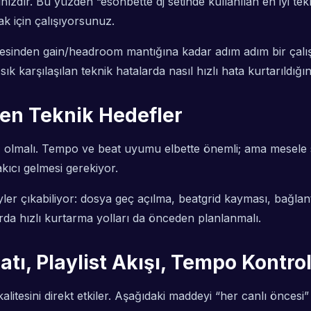
zdır. Bu yüzden “esohbette dj setinde kullanılan en iyi tek
mak için çalışıyorsunuz.
esinden gain/headroom mantığına kadar adım adım bir çalış
k karşılaşılan teknik hatalarda nasıl hızlı hata kurtarıldığ
ken Teknik Hedefler
r
olmalı. Tempo ve beat uyumu elbette önemli; ama mesele sa
kıcı gelmesi gerekiyor.
yler çıkabiliyor: dosya geç açılma, beatgrid kayması, bağlan
alarda hızlı kurtarma yolları da önceden planlanmalı.
atı, Playlist Akışı, Tempo Kontro
alitesini direkt etkiler. Aşağıdaki maddeyi “her canlı önces