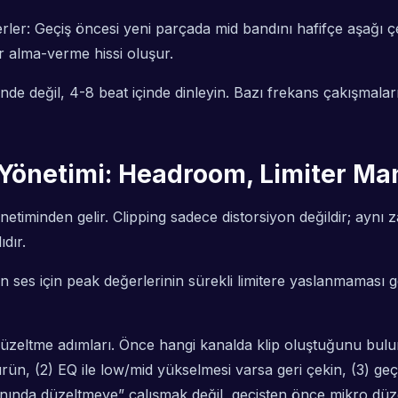
erler: Geçiş öncesi yeni parçada mid bandını hafifçe aşağı çe
ir alma-verme hissi oluşur.
nde değil, 4-8 beat içinde dinleyin. Bazı frekans çakışmalar
 Yönetimi: Headroom, Limiter Man
etiminden gelir. Clipping sadece distorsiyon değildir; aynı
dır.
ses için peak değerlerinin sürekli limitere yaslanmaması ge
üzeltme adımları. Önce hangi kanalda klip oluştuğunu bulun
şürün, (2) EQ ile low/mid yükselmesi varsa geri çekin, (3) ge
iş anında düzeltmeye” çalışmak değil, geçişten önce mikro dü