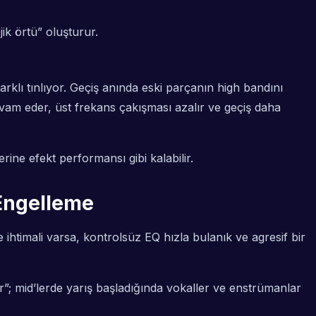
ik örtü” oluşturur.
arklı tınlıyor. Geçiş anında eski parçanın
high
bandını
evam eder, üst frekans çakışması azalır ve geçiş daha
ine efekt performansı gibi kalabilir.
Engelleme
e ihtimali varsa, kontrolsüz EQ hızla bulanık ve agresif bir
r”; mid’lerde yarış başladığında vokaller ve enstrümanlar