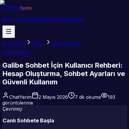
Chat
Yerim
Blog
Hakkımızda
İletişim
Sohbete Katıl
Ana Sayfa
Blog
Sesli Sohbet
Sesli Sohbet
Galibe Sohbet İçin Kullanıcı Rehberi:
Hesap Oluşturma, Sohbet Ayarları ve
Güvenli Kullanım
ChatYerim
2 Mayıs 2026
7
dk okuma
193
görüntülenme
Çevrimiçi
Canlı Sohbete Başla