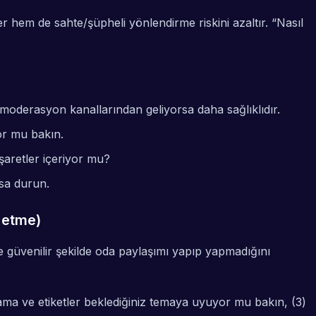
 hem de sahte/şüpheli yönlendirme riskini azaltır. “Nasıl
uk/moderasyon kanallarından geliyorsa daha sağlıklıdır.
yor mu bakın.
işaretler içeriyor mu?
rsa durun.
l etme)
e güvenilir şekilde oda paylaşımı yapıp yapmadığını
klama ve etiketler beklediğiniz temaya uyuyor mu bakın, (3)