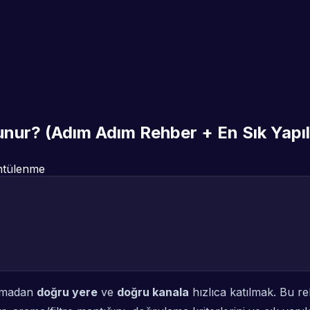
unur? (Adım Adım Rehber + En Sık Yapıl
tülenme
zatmadan
doğru yere
ve
doğru kanala
hızlıca katılmak. Bu r