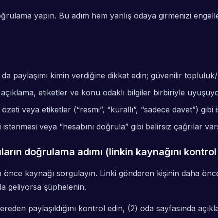
oğrulama yapın. Bu adım hem yanlış odaya girmenizi engeller
ya da paylaşımı kimin verdiğine dikkat edin; güvenilir toplul
 açıklama, etiketler ve konu odaklı bilgiler birbiriyle uyuşu
zeti veya etiketler (“resmi”, “kurallı”, “sadece davet”) gibi 
i istenmesi veya “hesabını doğrula” gibi belirsiz çağrılar va
ıların doğrulama adımı (linkin kaynağını kontro
an önce kaynağı sorgulayın. Linki gönderen kişinin daha önc
la geliyorsa şüphelenin.
 nereden paylaşıldığını kontrol edin, (2) oda sayfasında açı