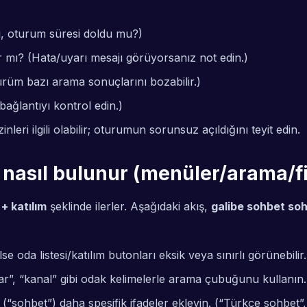
ı, oturum süresi doldu mu?)
var mı? (Hata/uyarı mesajı görüyorsanız not edin.)
ürüm bazı arama sonuçlarını bozabilir.)
bağlantıyı kontrol edin.)
nleri ilgili olabilir; oturumun sorunsuz açıldığını teyit edin.
nasıl bulunur (menüler/arama/fi
+ katılım
şeklinde ilerler. Aşağıdaki akış,
galibe sohbet soh
 oda listesi/katılım butonları eksik veya sınırlı görünebilir.
lar”, “kanal” gibi odak kelimelerle arama çubuğunu kullanın.
(“sohbet”) daha spesifik ifadeler ekleyin. (“Türkçe sohbet”,