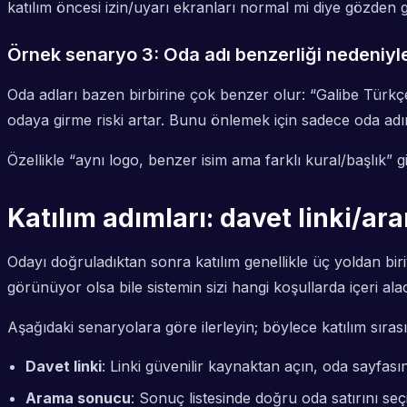
katılım öncesi izin/uyarı ekranları normal mi diye gözden g
Örnek senaryo 3: Oda adı benzerliği nedeniyle
Oda adları bazen birbirine çok benzer olur: “Galibe Türkç
odaya girme riski artar. Bunu önlemek için sadece oda adı
Özellikle “aynı logo, benzer isim ama farklı kural/başlık” 
Katılım adımları: davet linki/a
Odayı doğruladıktan sonra katılım genellikle üç yoldan biri
görünüyor olsa bile sistemin sizi hangi koşullarda içeri alac
Aşağıdaki senaryolara göre ilerleyin; böylece katılım sırası
Davet linki
: Linki güvenilir kaynaktan açın, oda sayfası
Arama sonucu
: Sonuç listesinde doğru oda satırını se