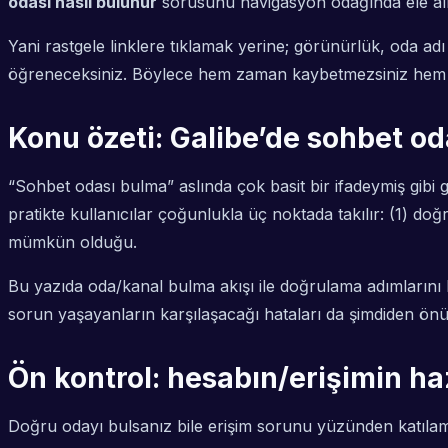
odası nasıl bulunur
sorusunu navigasyon odağında ele alır;
Yani rastgele linklere tıklamak yerine; görünürlük, oda ad
öğreneceksiniz. Böylece hem zaman kaybetmezsiniz hem de y
Konu özeti: Galibe’de sohbet o
“Sohbet odası bulma” aslında çok basit bir ifadeymiş gib
pratikte kullanıcılar çoğunlukla üç noktada takılır: (1) do
mümkün olduğu.
Bu yazıda oda/kanal bulma akışı ile doğrulama adımlarını b
sorun yaşayanların karşılaşacağı hataları da şimdiden ön
Ön kontrol: hesabın/erişimin ha
Doğru odayı bulsanız bile erişim sorunu yüzünden katılam