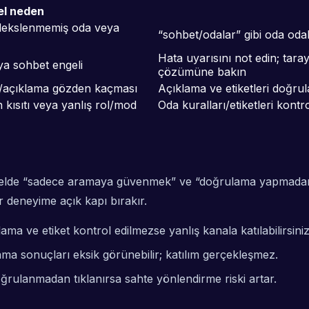
l neden
indekslenmemiş oda veya
“sohbet/odalar” gibi oda odak
Hata uyarısını not edin; tara
veya sohbet engeli
çözümüne bakın
ket/açıklama gözden kaçması
Açıklama ve etiketleri doğru
kısıtı veya yanlış rol/mod
Oda kuralları/etiketleri kont
nelde “sadece aramaya güvenmek” ve “doğrulama yapmadan k
bir deneyime açık kapı bırakır.
klama ve etiket kontrol edilmezse yanlış kanala katılabilirsiniz
ma sonuçları eksik görünebilir; katılım gerçekleşmez.
oğrulanmadan tıklanırsa sahte yönlendirme riski artar.