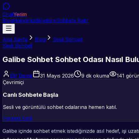
Chat
Yerim
Blog
Hakkımızda
İletişim
Sohbete Katıl
Ana Sayfa
Blog
Sesli Sohbet
Sesli Sohbet
Galibe Sohbet Sohbet Odası Nasıl Bul
Elif Demir
31 Mayıs 2026
9
dk okuma
141
görün
Çevrimiçi
Canlı Sohbete Başla
Sesli ve görüntülü sohbet odalarına hemen katıl.
Hemen Katıl
Galibe içinde sohbet etmek istediğinizde asıl hedef, işi u