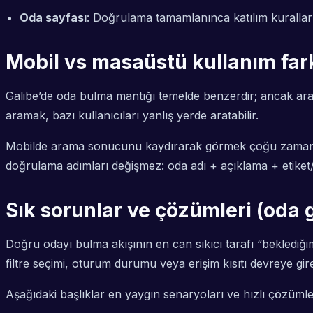
Oda sayfası
: Doğrulama tamamlanınca katılım kuralları
Mobil vs masaüstü kullanım fark
Galibe’de oda bulma mantığı temelde benzerdir; ancak ara
aramak, bazı kullanıcıları yanlış yerde aratabilir.
Mobilde arama sonucunu kaydırarak görmek çoğu zaman dah
doğrulama adımları değişmez: oda adı + açıklama + etiket/m
Sık sorunlar ve çözümleri (oda g
Doğru odayı bulma akışının en can sıkıcı tarafı “bekledi
filtre seçimi, oturum durumu veya erişim kısıtı devreye gire
Aşağıdaki başlıklar en yaygın senaryoları ve hızlı çözümleri 