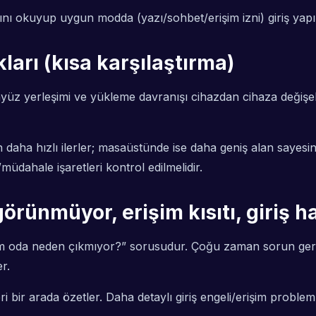
nı okuyup uygun modda (yazı/sohbet/erişim izni) giriş yapı
ları (kısa karşılaştırma)
yüz yerleşimi ve yükleme davranışı cihazdan cihaza değişeb
a hızlı ilerler; masaüstünde ise daha geniş alan sayesind
üdahale işaretleri kontrol edilmelidir.
örünmüyor, erişim kısıtı, giriş ha
ğim oda neden çıkmıyor?” sorusudur. Çoğu zaman sorun gerç
r.
bir arada özetler. Daha detaylı giriş engeli/erişim problemler