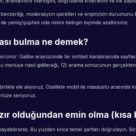
 arama/filtre mantığını, doğrulama kriterlerini ve sık yapıl
ı benzerliği, moderasyon işaretleri ve erişim/izin durumunu
anlış/şüpheli oda riskini belirgin biçimde azaltırsınız.
dası bulma ne demek?
i görünür: Galibe arayüzünde bir sohbet kanalına/oda sayf
ğru menüye nasıl gidileceği, (2) arama sonucunun gerçekten i
irlikte ele alıyoruz. Özellikle mobil ile masaüstü arasında 
ünüze seriyoruz.
zır olduğundan emin olma (kısa ko
ayabilirsiniz. Bu yüzden önce temel şartları doğrulayın. 