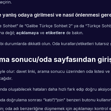
eçirin.
 yanlış odaya girilmesi ve nasıl önlenmesi gere
e Sohbet” ile “Galibe Türkçe Sohbet 2” ya da “Türkçe Sohbe
na değil;
açıklamaya
ve
etiketlere
de bakın.
gibi durumlarda dikkatli olun. Oda kuralları/etiketleri tutar
rama sonucu/oda sayfasından giri
yle olur: davet linki, arama sonucu üzerinden oda listesi ve
ağıdır.
nda oluşabilecek hataları daha hızlı fark edip doğru aksiyonu
nda doğrulama sonrası “katıl”/“join” benzeri butonu kullanın
çin; oda adı benzerliğine düşmemek için açıklamayı kontrol e