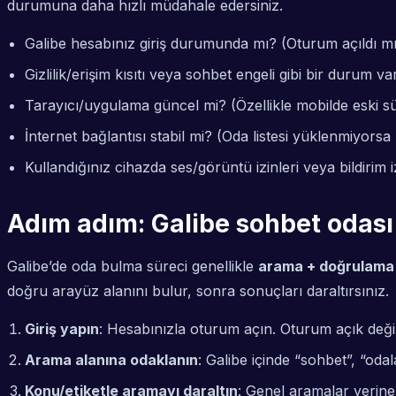
durumuna daha hızlı müdahale edersiniz.
Galibe hesabınız giriş durumunda mı? (Oturum açıldı m
Gizlilik/erişim kısıtı veya sohbet engeli gibi bir durum 
Tarayıcı/uygulama güncel mi? (Özellikle mobilde eski s
İnternet bağlantısı stabil mi? (Oda listesi yüklenmiyorsa 
Kullandığınız cihazda ses/görüntü izinleri veya bildirim izi
Adım adım: Galibe sohbet odası 
Galibe’de oda bulma süreci genellikle
arama + doğrulama 
doğru arayüz alanını bulur, sonra sonuçları daraltırsınız.
Giriş yapın
: Hesabınızla oturum açın. Oturum açık değilse
Arama alanına odaklanın
: Galibe içinde “sohbet”, “oda
Konu/etiketle aramayı daraltın
: Genel aramalar yerine 