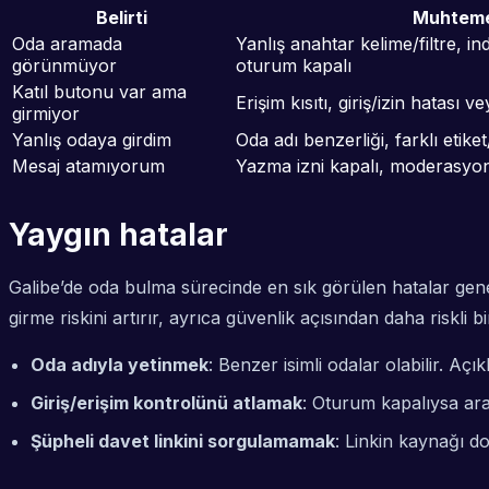
Belirti
Muhteme
Oda aramada
Yanlış anahtar kelime/filtre, 
görünmüyor
oturum kapalı
Katıl butonu var ama
Erişim kısıtı, giriş/izin hatası 
girmiyor
Yanlış odaya girdim
Oda adı benzerliği, farklı eti
Mesaj atamıyorum
Yazma izni kapalı, moderasyon 
Yaygın hatalar
Galibe’de oda bulma sürecinde en sık görülen hatalar ge
girme riskini artırır, ayrıca güvenlik açısından daha riskli 
Oda adıyla yetinmek
: Benzer isimli odalar olabilir. Açı
Giriş/erişim kontrolünü atlamak
: Oturum kapalıysa ara
Şüpheli davet linkini sorgulamamak
: Linkin kaynağı d