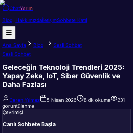
Chat
Yerim
Blog
Hakkımızda
İletişim
Sohbete Katıl
Ana Sayfa
Blog
Sesli Sohbet
Sesli Sohbet
Geleceğin Teknoloji Trendleri 2025:
Yapay Zeka, IoT, Siber Güvenlik ve
Daha Fazlası
Ceren Yılmaz
5 Nisan 2026
8
dk okuma
231
görüntülenme
Çevrimiçi
Canlı Sohbete Başla