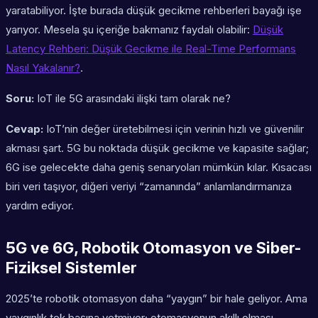
yaratabiliyor. İşte burada düşük gecikme rehberleri bayağı işe
yarıyor. Mesela şu içeriğe bakmanız faydalı olabilir:
Düşük
Latency Rehberi: Düşük Gecikme ile Real-Time Performans
Nasıl Yakalanır?
.
Soru:
IoT ile 5G arasındaki ilişki tam olarak ne?
Cevap:
IoT’nin değer üretebilmesi için verinin hızlı ve güvenilir
akması şart. 5G bu noktada düşük gecikme ve kapasite sağlar;
6G ise gelecekte daha geniş senaryoları mümkün kılar. Kısacası
biri veri taşıyor, diğeri veriyi “zamanında” anlamlandırmanıza
yardım ediyor.
5G ve 6G, Robotik Otomasyon ve Siber-
Fiziksel Sistemler
2025’te robotik otomasyon daha “yaygın” bir hale geliyor. Ama
yaygınlık tek başına yetmiyor; otomasyonun
akıllı
olması