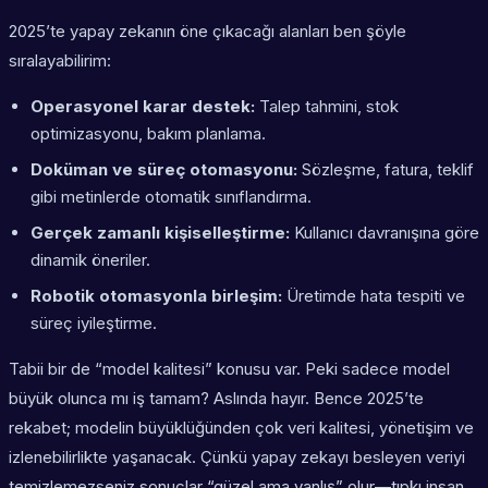
2025’te yapay zekanın öne çıkacağı alanları ben şöyle
sıralayabilirim:
Operasyonel karar destek:
Talep tahmini, stok
optimizasyonu, bakım planlama.
Doküman ve süreç otomasyonu:
Sözleşme, fatura, teklif
gibi metinlerde otomatik sınıflandırma.
Gerçek zamanlı kişiselleştirme:
Kullanıcı davranışına göre
dinamik öneriler.
Robotik otomasyonla birleşim:
Üretimde hata tespiti ve
süreç iyileştirme.
Tabii bir de “model kalitesi” konusu var. Peki sadece model
büyük olunca mı iş tamam? Aslında hayır. Bence 2025’te
rekabet; modelin büyüklüğünden çok veri kalitesi, yönetişim ve
izlenebilirlikte yaşanacak. Çünkü yapay zekayı besleyen veriyi
temizlemezseniz sonuçlar “güzel ama yanlış” olur—tıpkı insan