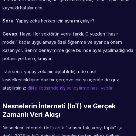
kaynaklı hatalar gibi.
Soru:
Yapay zeka herkes için aynı mı çalışır?
Cevap:
Hayır. Her sektörün verisi farklı. O yüzden “hazır
model” kadar uygulamaya özel öğrenme ve ayar da önem
kazanıyor. Benim deneyimime göre bu ince ayar yapılmadığında
potansiyel tam çıkmıyor.
İsterseniz yapay zekanın dijital iletişimde nasıl
kişiselleştirildiğine dair bir çerçeve için şu içeriğe de göz
atabilirsiniz:
dijital iletişimde kişiselleştirme nasıl yapılır
.
Nesnelerin İnterneti (IoT) ve Gerçek
Zamanlı Veri Akışı
Nesnelerin interneti (IoT) artık “sensör tak, veriyi topla” işi
değil. 2025’te IoT; daha akıllı kararlar üreten, siber-fiziksel