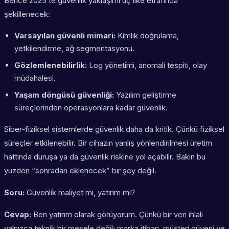
Bence 2025’te güvenlik yaklaşımı üç ilke etrafında
şekillenecek:
Varsayılan güvenli mimari:
Kimlik doğrulama,
yetkilendirme, ağ segmentasyonu.
Gözlemlenebilirlik:
Log yönetimi, anomali tespiti, olay
müdahalesi.
Yaşam döngüsü güvenliği:
Yazılım geliştirme
süreçlerinden operasyonlara kadar güvenlik.
Siber-fiziksel sistemlerde güvenlik daha da kritik. Çünkü fiziksel
süreçler etkilenebilir. Bir cihazın yanlış yönlendirilmesi üretim
hattında duruşa ya da güvenlik riskine yol açabilir. Bakın bu
yüzden “sonradan eklenecek” bir şey değil.
Soru:
Güvenlik maliyet mi, yatırım mı?
Cevap:
Ben yatırım olarak görüyorum. Çünkü bir veri ihlali
yalnızca teknik bir mesele değil; marka itibarı, müşteri güveni ve