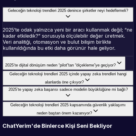
Geleceğin teknoloji trendleri 2025 denince şirketler neyi hedeflemeli?
2025’te odak yalnızca yeni bir aracı kullanmak değil; “ne
kadar etkiledik?” sorusuyla ölçülebilir değer üretmek.
Veri analitiği, otomasyon ve bulut bilişim birlikte
kullanıldığında bu etki daha görünür hale geliyor.
2025’te dijital dönüşüm neden “pilot”tan “ölçekleme”ye geçiyor?
Geleceğin teknoloji trendleri 2025 içinde yapay zeka trendleri hangi
alanlarda öne çıkıyor?
2025’te yapay zeka başarısı sadece modelin büyüklüğüne mi bağlı?
Geleceğin teknoloji trendleri 2025 kapsamında güvenlik yaklaşımı
neden baştan önem kazanıyor?
ChatYerim'de Binlerce Kişi Seni Bekliyor