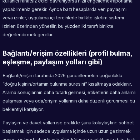
kullanıcı rahatsız edici davranıyorsa hızlı engelleme/raporlama
yapabilmeniz gerekir. Ayrıca bazı hesaplarda veri paylaşımı
veya izinler, uygulama içi tercihlerle birlikte işletim sistemi
izinleri üzerinden yönetilir; bu yüzden iki tarafı birlikte
değerlendirmek gerekir.
Bağlantı/erişim özellikleri (profil bulma,
eşleşme, paylaşım yolları gibi)
Bağlantı/erişim tarafında 2026 güncellemeleri çoğunlukla
“doğru kişinin/ortamın bulunma süresini” kısaltmaya odaklanır.
Arama sonuçlarının daha tutarlı gelmesi, etiketlerin daha anlamlı
çalışması veya oda/erişim yollarının daha düzenli görünmesi bu
beklentiyi karşılıyor.
Paylaşım ve davet yolları ise pratikte şunu kolaylaştırır: sohbet
başlatmak için sadece uygulama içinde uzun uzun gezinmek
yerine, erişimi hızlandıran bağlantı/davet mantıklarıyla daha hızlı