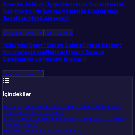
Anonim Sohbet Uygulamasında Dolandırıcılık
Belirtileri: Link İsteme ve Kimlik Doğrulama
Tuzakları Nasıl Anlaşılır?
Devamını Oku
Sesli Sohbet
“Okundu/Seen” Etiketi Sohbeti Nasıl Etkiler?
Normalleştirme Rehberi (Yanıt Baskısı,
Gecikmeler ve İletişim İpuçları)
Devamını Oku
İçindekiler
Kısa giriş: Geveze Sohbet nedir, neden ‘2026 güncel
özellikler’ araması önemli?
2026’da Geveze Sohbet’te öne çıkan güncel özellikler
(madde madde)
Kullanıcı deneyimi güncellemeleri