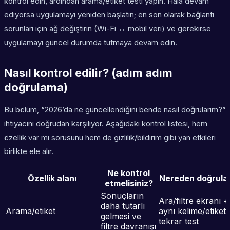
kontrol edin, ardından arama/etiket testi yapın. Hâlâ devam
ediyorsa uygulamayı yeniden başlatın; en son olarak bağlantı
sorunları için ağ değiştirin (Wi-Fi ↔ mobil veri) ve gerekirse
uygulamayı güncel durumda tutmaya devam edin.
Nasıl kontrol edilir? (adım adım
doğrulama)
Bu bölüm, “2026’da ne güncellendiğini bende nasıl doğrularım?”
ihtiyacını doğrudan karşılıyor. Aşağıdaki kontrol listesi, hem
özellik var mı sorusunu hem de gizlilik/bildirim gibi yan etkileri
birlikte ele alır.
Ne kontrol
Özellik alanı
Nereden doğrulan
etmelisiniz?
Sonuçların
Ara/filtre ekranı +
daha tutarlı
Arama/etiket
aynı kelime/etiketl
gelmesi ve
tekrar test
filtre davranışı