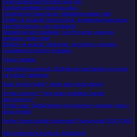
(arayüz/akış/performans hissi vb.)
Sohbet özellikleri (yazışma akışı,
moderasyon/raporlama, etiketleme/odalar gibi)
Gizlilik ve güvenlik (görünürlük, engelleme/raporlama,
çevrimiçi durum, veri paylaşımı)
Bağlantı/erişim özellikleri (profil bulma, eşleşme,
paylaşım yolları gibi)
Bildirim ve ayarlar: bildirimler, tercihlerin yönetimi,
uygulama içi kontrol noktaları
Yaygın hatalar
Hata/limit/uyumluluk: 2026’da sık karşılaşılan sorunlar
ve çözüm yaklaşımı
Nasıl kontrol edilir? (adım adım doğrulama)
Örnek senaryo: “Yeni gelen özellikler bende
görünmüyor”
Örnek ayar: Gizlilik/iletişim tercihlerinin yönetimi (menü
akışı örneği)
Kimler hangi özelliği kullanmalı? (senaryolar)
SSS (FAQ)
İlgili rehberlerle kontrolü hızlandırın