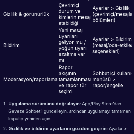
Çevrimiçi
Ayarlar > Gizlilik
durum ve
Gizlilik & görünürlük
(çevrimiçi/mesajl
kimlerin mesaj
bölümleri)
atabildiği
Yeni mesaj
uyarıları
Ayarlar > Bildiriml
geliyor mu /
Bildirim
(mesaj/oda-etkileş
yoğun uyarı
seçenekleri)
azaltma var
mı
Rapor
akışının
Sohbet içi kullanıc
Moderasyon/raporlama
tamamlanması
menüsü >
ve rapor tür
rapor/engelle
seçimi
Uygulama sürümünü doğrulayın:
App/Play Store’dan
Geveze Sohbet’i güncelleyin; ardından uygulamayı tamamen
kapatıp yeniden açın.
Gizlilik ve bildirim ayarlarını gözden geçirin:
Ayarlar >