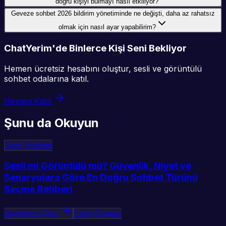
doğru kişiyi bulmayı nasıl etkiliyor?
Geveze sohbet 2026 bildirim yönetiminde ne değişti, daha az rahatsız
olmak için nasıl ayar yapabilirim?
ChatYerim'de Binlerce Kişi Seni Bekliyor
Hemen ücretsiz hesabını oluştur, sesli ve görüntülü
sohbet odalarına katıl.
Hemen Katıl
Şunu da Okuyun
Sesli Sohbet
Sesli mi Görüntülü mü? Güvenlik, Niyet ve
Senaryolara Göre En Doğru Sohbet Türünü
Seçme Rehberi
Devamını Oku
Sesli Sohbet