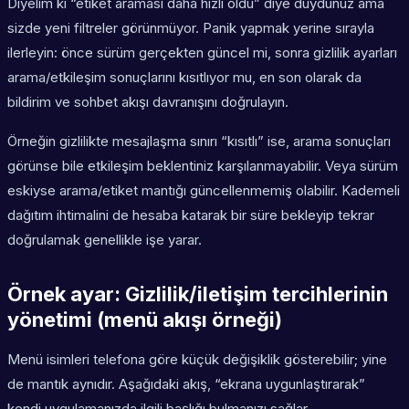
Diyelim ki “etiket araması daha hızlı oldu” diye duydunuz ama
sizde yeni filtreler görünmüyor. Panik yapmak yerine sırayla
ilerleyin: önce sürüm gerçekten güncel mi, sonra gizlilik ayarları
arama/etkileşim sonuçlarını kısıtlıyor mu, en son olarak da
bildirim ve sohbet akışı davranışını doğrulayın.
Örneğin gizlilikte mesajlaşma sınırı “kısıtlı” ise, arama sonuçları
görünse bile etkileşim beklentiniz karşılanmayabilir. Veya sürüm
eskiyse arama/etiket mantığı güncellenmemiş olabilir. Kademeli
dağıtım ihtimalini de hesaba katarak bir süre bekleyip tekrar
doğrulamak genellikle işe yarar.
Örnek ayar: Gizlilik/iletişim tercihlerinin
yönetimi (menü akışı örneği)
Menü isimleri telefona göre küçük değişiklik gösterebilir; yine
de mantık aynıdır. Aşağıdaki akış, “ekrana uygunlaştırarak”
kendi uygulamanızda ilgili başlığı bulmanızı sağlar.