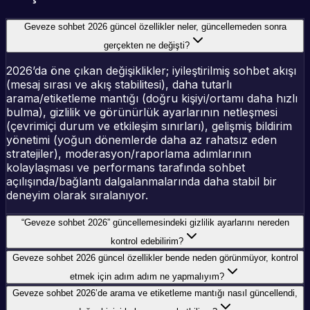
Geveze sohbet 2026 güncel özellikler neler, güncellemeden sonra
gerçekten ne değişti?
2026’da öne çıkan değişiklikler; iyileştirilmiş sohbet akışı
(mesaj sırası ve akış stabilitesi), daha tutarlı
arama/etiketleme mantığı (doğru kişiyi/ortamı daha hızlı
bulma), gizlilik ve görünürlük ayarlarının netleşmesi
(çevrimiçi durum ve etkileşim sınırları), gelişmiş bildirim
yönetimi (yoğun dönemlerde daha az rahatsız eden
stratejiler), moderasyon/raporlama adımlarının
kolaylaşması ve performans tarafında sohbet
açılışında/bağlantı dalgalanmalarında daha stabil bir
deneyim olarak sıralanıyor.
“Geveze sohbet 2026” güncellemesindeki gizlilik ayarlarını nereden
kontrol edebilirim?
Geveze sohbet 2026 güncel özellikler bende neden görünmüyor, kontrol
etmek için adım adım ne yapmalıyım?
Geveze sohbet 2026’de arama ve etiketleme mantığı nasıl güncellendi,