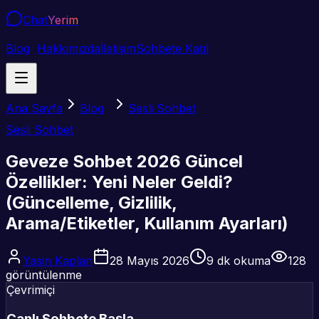
Chat
Yerim
Blog
Hakkımızda
İletişim
Sohbete Katıl
Ana Sayfa
Blog
Sesli Sohbet
Sesli Sohbet
Geveze Sohbet 2026 Güncel
Özellikler: Yeni Neler Geldi?
(Güncelleme, Gizlilik,
Arama/Etiketler, Kullanım Ayarları)
Yasin Kaplan
28 Mayıs 2026
9
dk okuma
128
görüntülenme
Çevrimiçi
Canlı Sohbete Başla