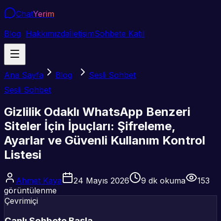
Chat
Yerim
Blog
Hakkımızda
İletişim
Sohbete Katıl
Ana Sayfa
Blog
Sesli Sohbet
Sesli Sohbet
Gizlilik Odaklı WhatsApp Benzeri
Siteler İçin İpuçları: Şifreleme,
Ayarlar ve Güvenli Kullanım Kontrol
Listesi
Ahmet Kaya
24 Mayıs 2026
9
dk okuma
153
görüntülenme
Çevrimiçi
Canlı Sohbete Başla