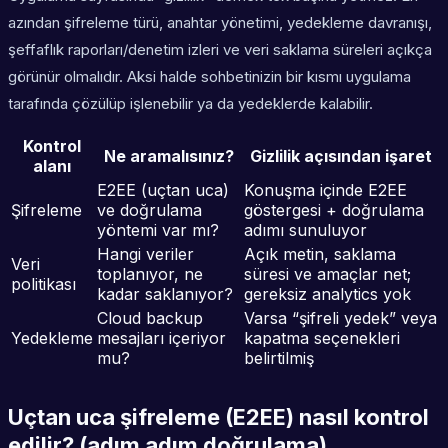
azından şifreleme türü, anahtar yönetimi, yedekleme davranışı,
şeffaflık raporları/denetim izleri ve veri saklama süreleri açıkça
görünür olmalıdır. Aksi halde sohbetinizin bir kısmı uygulama
tarafında çözülüp işlenebilir ya da yedeklerde kalabilir.
Kontrol
Ne aramalısınız?
Gizlilik açısından işaret
alanı
E2EE (uçtan uca)
Konuşma içinde E2EE
Şifreleme
ve doğrulama
göstergesi + doğrulama
yöntemi var mı?
adımı sunuluyor
Hangi veriler
Açık metin, saklama
Veri
toplanıyor, ne
süresi ve amaçlar net;
politikası
kadar saklanıyor?
gereksiz analytics yok
Cloud backup
Varsa “şifreli yedek” veya
Yedekleme
mesajları içeriyor
kapatma seçenekleri
mu?
belirtilmiş
Uçtan uca şifreleme (E2EE) nasıl kontrol
edilir? (adım adım doğrulama)