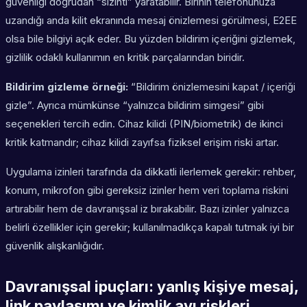
güvenliği doğrudan “sızıntı” yaratabilir. Birinin telefonunuza
uzandığı anda kilit ekranında mesaj önizlemesi görülmesi, E2EE
olsa bile bilgiyi açık eder. Bu yüzden bildirim içeriğini gizlemek,
gizlilik odaklı kullanımın en kritik parçalarından biridir.
Bildirim gizleme örneği:
“Bildirim önizlemesini kapat / içeriği
gizle”. Ayrıca mümkünse “yalnızca bildirim simgesi” gibi
seçenekleri tercih edin. Cihaz kilidi (PIN/biometrik) de ikinci
kritik katmandır; cihaz kilidi zayıfsa fiziksel erişim riski artar.
Uygulama izinleri tarafında da dikkatli ilerlemek gerekir: rehber,
konum, mikrofon gibi gereksiz izinler hem veri toplama riskini
artırabilir hem de davranışsal iz bırakabilir. Bazı izinler yalnızca
belirli özellikler için gerekir; kullanılmadıkça kapalı tutmak iyi bir
güvenlik alışkanlığıdır.
Davranışsal ipuçları: yanlış kişiye mesaj,
link paylaşımı ve kimlik avı riskleri