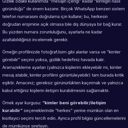
Gizlilik odaklı kullanımda “mesajın içeriği” kadar “kimliğin nasıl
göründüğü” de önem kazanır. Birçok WhatsApp benzeri sistem
telefon numarasını doğrulama için kullanır; bu, herkesin
doğrudan erişimine açık olmasa bile dış dünyaya bir bağ kurar.
Bu yüzden numara zorunluluğunu, ayarlarla ne kadar
azaltabildiğinizi incelemek gerekir.
Örneğin profilinizde fotoğraf/isim gibi alanlar varsa ve “kimler
görebilir” seçimi yoksa, gizlilik hedefiniz havada kalır.
Arama/ekleme ayarları (yalnızca kişilerim ekleyebilir mi, kimler
mesaj atabilir, kimler profilimi görüntüleyebilir) tam burada kritik
eşiktir. Amacınız; gereksiz görünürlükten kaçınmak ve yalnızca
kabul ettiğiniz kişilerin iletişim kurabilmesini sağlamaktır.
Örnek ayar kurgusu:
“kimler beni görebilir/iletişim
kurabilir”
seçeneklerinde “herkes” yerine mümkün olan en
kısıtlayıcı seçimi tercih edin. Ayrıca profil bilgisi güncellemelerini
de mümkünse sınırlayın.