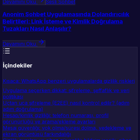
Devamını Oku
Sesli Sohbet
Anonim Sohbet Uygulamasında Dolandırıcılık
Belirtileri: Link İsteme ve Kimlik Doğrulama
Tuzakları Nasıl Anlaşılır?
Devamını Oku
İçindekiler
Kısaca: WhatsApp benzeri uygulamalarda gizlilik riskleri
Uygulama seçerken dikkat: şifreleme, şeffaflık ve veri
politikası
Uçtan uca şifreleme (E2EE) nasıl kontrol edilir? (adım
adım doğrulama)
Hesap/kimlik gizliliği: telefon numarası, profil
görünürlüğü ve arama/ekleme ayarları
Mesaj güvenliği: yok olma/süresi dolma, yedekleme ve
ekran görüntüsü farkındalığı