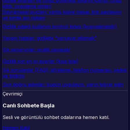
Gizlilik ayarları ve cihaz güvenliği: bildirim içeriği, cihaz
kilidi, uygulama izinleri
Davranışsal ipuçları: yanlış kişiye mesaj, link paylaşımı
ve kimlik avı riskleri
Gizlilik odaklı kullanım kontrol listesi (kopyalanabilir)
Yaygın hatalar: gizlilikte “varsayıp atlamak”
Sık senaryolar: pratik cevaplar
Gizlilik için en iyi ayarlar (kısa liste)
Sık sorulanlar (FAQ): şifreleme, telefon numarası, yedek
ve bildirim
Son doğru adımlar: bugün uygulayın, yarın tekrar edin
Çevrimiçi
Canlı Sohbete Başla
Sesli ve görüntülü sohbet odalarına hemen katıl.
Hemen Katıl