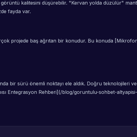
 görüntü kalitesini düşürebilir. "Kervan yolda düzülür" mantı
zde fayda var.
birçok projede baş ağrıtan bir konudur. Bu konuda [Mikrofon
nda bir sürü önemli noktayı ele aldık. Doğru teknolojileri ve
apısı Entegrasyon Rehberi](/blog/goruntulu-sohbet-altyapis