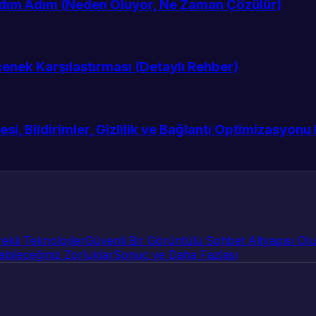
 Adım Adım (Neden Oluyor, Ne Zaman Çözülür)
enek Karşılaştırması (Detaylı Rehber)
tesi, Bildirimler, Gizlilik ve Bağlantı Optimizasyonu
kli Teknolojiler
Güvenli Bir Görüntülü Sohbet Altyapısı Ol
abileceğiniz Zorluklar
Sonuç ve Daha Fazlası