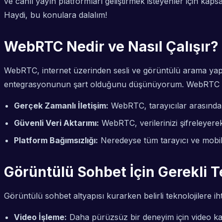
ve canlı yayın platformları geliştirmek isteyenler için ka
Haydi, bu konulara dalalım!
WebRTC Nedir ve Nasıl Çalışır?
WebRTC, internet üzerinden sesli ve görüntülü arama yapm
entegrasyonunun şart olduğunu düşünüyorum. WebRTC nasıl
Gerçek Zamanlı İletişim:
WebRTC, tarayıcılar arasında d
Güvenli Veri Aktarımı:
WebRTC, verilerinizi şifreleyerek
Platform Bağımsızlığı:
Neredeyse tüm tarayıcı ve mobil 
Görüntülü Sohbet İçin Gerekli T
Görüntülü sohbet altyapısı kurarken belirli teknolojilere i
Video İşleme:
Daha pürüzsüz bir deneyim için video kalites