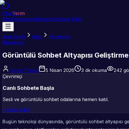
Chat
Yerim
Blog
Hakkımızda
İletişim
Sohbete Katıl
Ana Sayfa
Blog
Rehberler
Rehberler
Görüntülü Sohbet Altyapısı Geliştirme
Ceren Yılmaz
5 Nisan 2026
3
dk okuma
242
gö
Çevrimiçi
Canlı Sohbete Başla
Sesli ve görüntülü sohbet odalarına hemen katıl.
Hemen Katıl
Bugün teknoloji dünyasında, görüntülü sohbet altyapısı gel