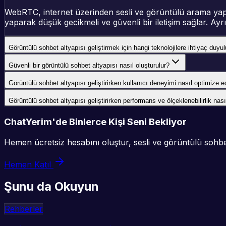
WebRTC, internet üzerinden sesli ve görüntülü arama yapmay
yaparak düşük gecikmeli ve güvenli bir iletişim sağlar. Ayrıc
Görüntülü sohbet altyapısı geliştirmek için hangi teknolojilere ihtiyaç duyul
Güvenli bir görüntülü sohbet altyapısı nasıl oluşturulur?
Görüntülü sohbet altyapısı geliştirirken kullanıcı deneyimi nasıl optimize ed
Görüntülü sohbet altyapısı geliştirirken performans ve ölçeklenebilirlik nası
ChatYerim'de Binlerce Kişi Seni Bekliyor
Hemen ücretsiz hesabını oluştur, sesli ve görüntülü sohbet
Hemen Katıl
Şunu da Okuyun
Rehberler