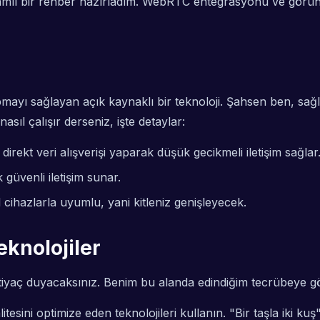
psamlı bir rehber hazırladım. WebRTC entegrasyonu ve görüntü
ayı sağlayan açık kaynaklı bir teknoloji. Şahsen ben, sağ
 çalışır derseniz, işte detaylar:
irekt veri alışverişi yaparak düşük gecikmeli iletişim sağlar
 güvenli iletişim sunar.
cihazlarla uyumlu, yani kitleniz genişleyecek.
eknolojiler
htiyaç duyacaksınız. Benim bu alanda edindiğim tecrübeye göre
ini optimize eden teknolojileri kullanın. "Bir taşla iki kuş" ş