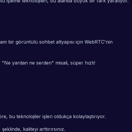
 işleme teknolojileri, bu alanda büyük bir fark yaratıyor.
lam bir görüntülü sohbet altyapısı için WebRTC'nin
. "Ne yardan ne serden" misali, süper hızlı!
, bu teknolojiler işleri oldukça kolaylaştırıyor.
eklinde, kaliteyi arttırırsınız.