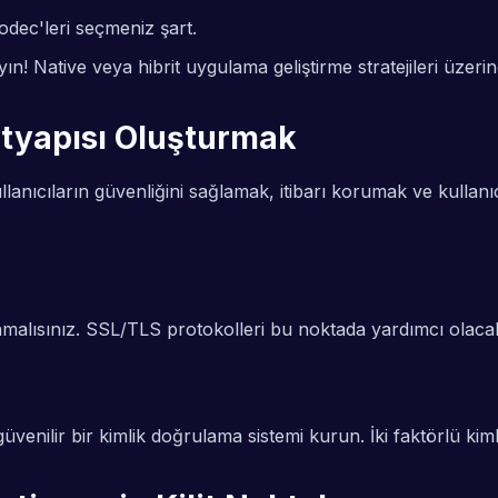
codec'leri seçmeniz şart.
n! Native veya hibrit uygulama geliştirme stratejileri üzerind
ltyapısı Oluşturmak
llanıcıların güvenliğini sağlamak, itibarı korumak ve kullan
anmalısınız. SSL/TLS protokolleri bu noktada yardımcı olacak
 güvenilir bir kimlik doğrulama sistemi kurun. İki faktörlü ki