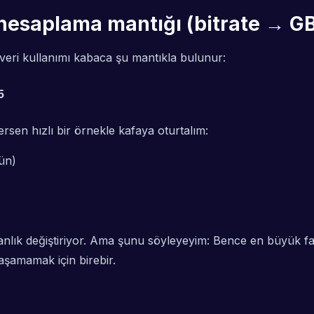
 hesaplama mantığı (bitrate → GB
veri kullanımı kabaca şu mantıkla bulunur:
5
ersen hızlı bir örnekle kafaya oturtalım:
şün)
yı anlık değiştiriyor. Ama şunu söyleyeyim: Bence en büyük 
şamamak için birebir.