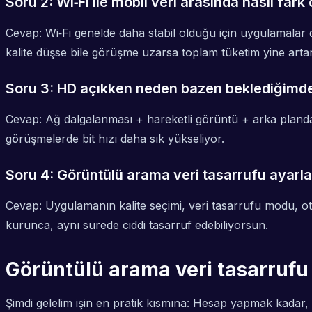
Soru 2: Wi‑Fi ile mobil veri arasında nasıl fark 
Cevap: Wi‑Fi genelde daha stabil olduğu için uygulamalar 
kalite düşse bile görüşme uzarsa toplam tüketim yine art
Soru 3: HD açıkken neden bazen beklediğimde
Cevap: Ağ dalgalanması + hareketli görüntü + arka planda ç
görüşmelerde bit hızı daha sık yükseliyor.
Soru 4: Görüntülü arama veri tasarrufu ayarla
Cevap: Uygulamanın kalite seçimi, veri tasarrufu modu, oto
kurunca, aynı sürede ciddi tasarruf edebiliyorsun.
Görüntülü arama veri tasarrufu 
Şimdi gelelim işin en pratik kısmına: Hesap yapmak kadar