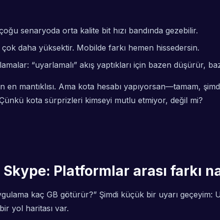
oğu senaryoda orta kalite bit hızı bandında gezebilir.
çok daha yüksektir. Mobilde farkı hemen hissedersin.
amalar: “uyarlamalı” akış yaptıkları için bazen düşürür, ba
için en mantıklısı. Ama kota hesabı yapıyorsan—tamam, ş
Çünkü kota sürprizleri kimseyi mutlu etmiyor, değil mi?
kype: Platformlar arası farkı n
gulama kaç GB götürür?” Şimdi küçük bir uyarı geçeyim: Uy
r yol haritası var.