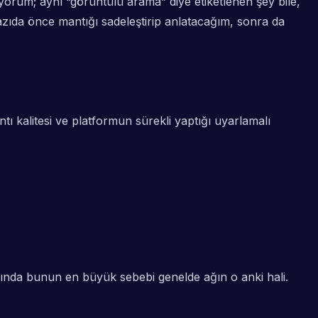
orum; aynı “görüntülü arama” diye etiketlenen şey bile,
zıda önce mantığı sadeleştirip anlatacağım, sonra da
tı kalitesi ve platformun sürekli yaptığı uyarlamalı
slında bunun en büyük sebebi genelde ağın o anki hali.