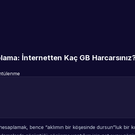
lama: İnternetten Kaç GB Harcarsınız
ntülenme
esaplamak, bence “aklımın bir köşesinde dursun”luk bir ko