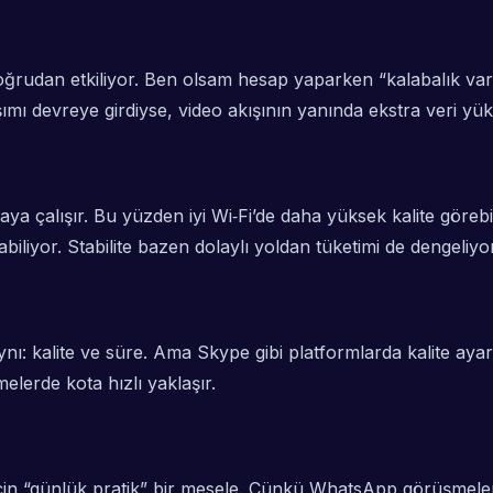
oğrudan etkiliyor. Ben olsam hesap yaparken “kalabalık vars
ı devreye girdiyse, video akışının yanında ekstra veri yükü
ya çalışır. Bu yüzden iyi Wi‑Fi’de daha yüksek kalite görebi
biliyor. Stabilite bazen dolaylı yoldan tüketimi de dengeliyor
: kalite ve süre. Ama Skype gibi platformlarda kalite ayarı v
elerde kota hızlı yaklaşır.
in “günlük pratik” bir mesele. Çünkü WhatsApp görüşmeleri 