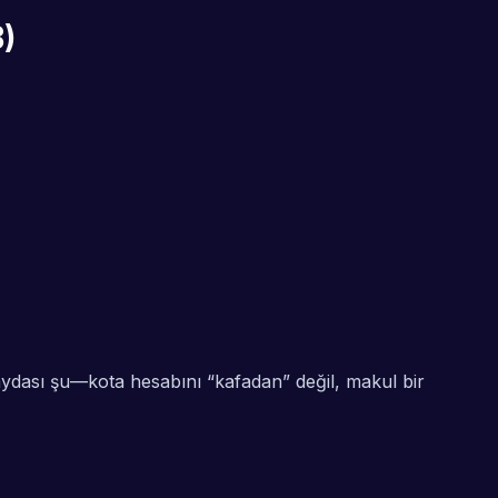
)
faydası şu—kota hesabını “kafadan” değil, makul bir