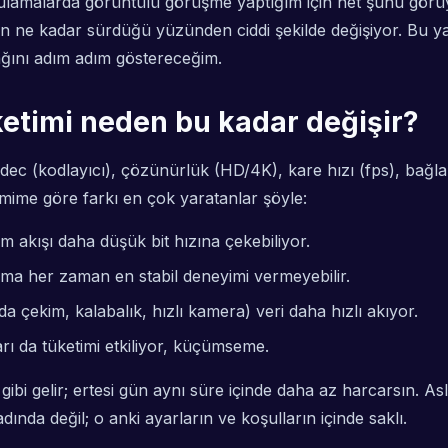
gulamalarda görüntülü görüşme yaptığım için net şunu görüy
n ne kadar sürdüğü yüzünden ciddi şekilde değişiyor. Bu ya
ağını adım adım göstereceğim.
etimi neden bu kadar değişir?
dec (kodlayıcı), çözünürlük (HD/4K), kare hızı (fps), bağlan
mime göre farkı en çok yaratanlar şöyle:
 akışı daha düşük bit hızına çekebiliyor.
ma her zaman en stabil deneyimi vermeyebilir.
a çekim, kalabalık, hızlı kamera) veri daha hızlı akıyor.
rı da tüketimi etkiliyor, küçümseme.
ibi gelir; ertesi gün aynı süre içinde daha az harcarsın. A
da değil; o anki ayarların ve koşulların içinde saklı.