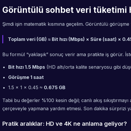
Görüntülü sohbet veri tüketimi
Şimdi işin matematik kısmına geçelim. Görüntülü görüşme 
Toplam veri (GB) ≈ Bit hızı (Mbps) × Süre (saat) × 0.4
Bu formül “yaklaşık” sonuç verir ama pratikte iş görür. İst
Bit hızı 1.5 Mbps
(HD altı/orta kalite senaryosu gibi dü
Görüşme 1 saat
1.5 × 1 × 0.45 ≈
0.675 GB
Tabii bu değerler %100 kesin değil; canlı akış sıkıştırma
çerçeveyle yapmana yardım etmesi. Son dakika sürprizi ya
Pratik aralıklar: HD ve 4K ne anlama geliyor?