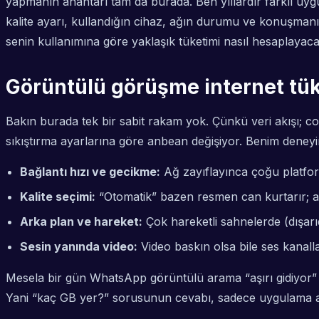
yapmanın anahtarı tam da burada. Ben yıllardır farklı uy
kalite ayarı, kullandığın cihaz, ağın durumu ve konuşmanı
senin kullanımına göre yaklaşık tüketimi nasıl hesaplayac
Görüntülü görüşme internet tük
Bakın burada tek bir sabit rakam yok. Çünkü veri akışı; co
sıkıştırma ayarlarına göre anbean değişiyor. Benim deneyi
Bağlantı hızı ve gecikme:
Ağ zayıflayınca çoğu platform
Kalite seçimi:
“Otomatik” bazen resmen can kurtarır; a
Arka plan ve hareket:
Çok hareketli sahnelerde (dışarıd
Sesin yanında video:
Video baskın olsa bile ses kanalla
Mesela bir gün WhatsApp görüntülü arama “aşırı gidiyor” g
Yani “kaç GB yer?” sorusunun cevabı, sadece uygulama adın