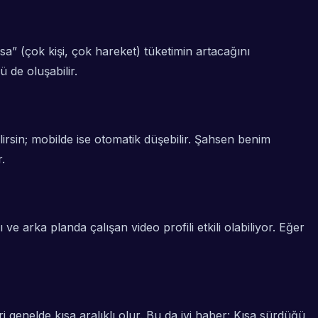
a” (çok kişi, çok hareket) tüketimin artacağını
 de oluşabilir.
lirsin; mobilde ise otomatik düşebilir. Şahsen benim
.
e arka planda çalışan video profili etkili olabiliyor. Eğer
genelde kısa aralıklı olur. Bu da iyi haber: Kısa sürdüğü