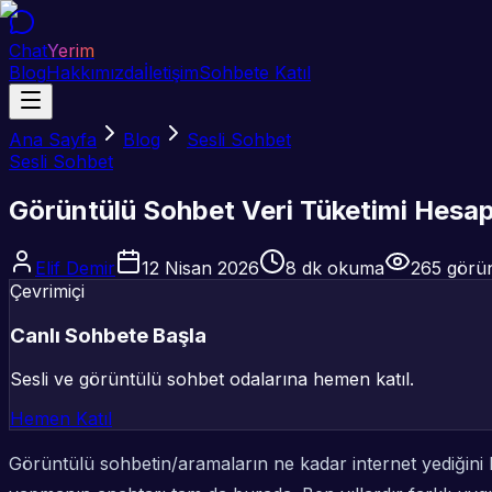
Chat
Yerim
Blog
Hakkımızda
İletişim
Sohbete Katıl
Ana Sayfa
Blog
Sesli Sohbet
Sesli Sohbet
Görüntülü Sohbet Veri Tüketimi Hesap
Elif Demir
12 Nisan 2026
8
dk okuma
265
görü
Çevrimiçi
Canlı Sohbete Başla
Sesli ve görüntülü sohbet odalarına hemen katıl.
Hemen Katıl
Görüntülü sohbetin/aramaların
ne kadar internet yediğini
h