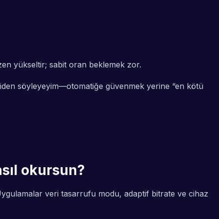
zen yükseltir; sabit oran beklemek zor.
imdiden söyleyeyim—otomatiğe güvenmek yerine “en kötü
asıl okursun?
gulamalar veri tasarrufu modu, adaptif bitrate ve cihaz