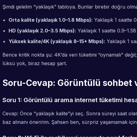
Şimdi gelelim “yaklaşık” tabloya. Bunlar birebir doğru olm
Orta kalite (yaklaşık 1.0–1.8 Mbps):
Yaklaşık 1 saatte 
HD (yaklaşık 2.0–3.5 Mbps):
Yaklaşık 1 saatte 0.9–1.5
Yüksek kalite/4K (yaklaşık 8–15+ Mbps):
Yaklaşık 1 sa
Bence kritik nokta şu: 4K’da veri tüketimi “oynamalı” değil
lüksü yok, biraz hesap şart.
Soru-Cevap: Görüntülü sohbet v
Soru 1: Görüntülü arama internet tüketimi he
Cevap: Önce “yaklaşık kalite”yi seç. Sonra süreyi saat ola
baz almanı öneririm. Şahsen ben, sürpriz yaşamamak için b