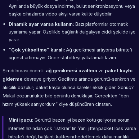
Aynı anda büyük dosya indirme, bulut senkronizasyonu veya
başka cihazlarda video akışı varsa kalite düşebilir.
Dinamik ayar varsa kullanın:
Bazı platformlar otomatik
uyarlama yapar. Özellikle bağlantı dalgalıysa ciddi şekilde işe
yarar.
“Çok yükseltme” kuralı:
Ağ gecikmesi artıyorsa bitrate’i
agresif artırmayın. Önce stabiliteyi yakalamak lazım.
Şimdi burası önemli:
ağ gecikmesi azaltma
ve
paket kaybı
giderme
devreye giriyor. Gecikme artınca görüntü-senkron ve
akıcılık bozulur; paket kaybı olunca kareler eksik gider. Sonuç?
Makul çözünürlükte bile görüntü donuklaşır. Gerçekten “ben
hızım yüksek sanıyordum” diye düşündüren cinsten.
Mini ipucu:
Görüntü bazen iyi bazen kötü geliyorsa sorun
internet hızından çok “istikrar”tır. Yani jitter/packet loss varsa
bitrate’i değil, bağlantı kalitesini hedeflemek daha mantıklı