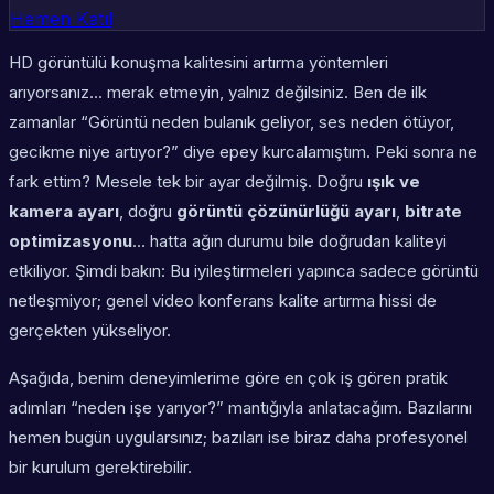
Hemen Katıl
HD görüntülü konuşma kalitesini artırma yöntemleri
arıyorsanız… merak etmeyin, yalnız değilsiniz. Ben de ilk
zamanlar “Görüntü neden bulanık geliyor, ses neden ötüyor,
gecikme niye artıyor?” diye epey kurcalamıştım. Peki sonra ne
fark ettim? Mesele tek bir ayar değilmiş. Doğru
ışık ve
kamera ayarı
, doğru
görüntü çözünürlüğü ayarı
,
bitrate
optimizasyonu
… hatta ağın durumu bile doğrudan kaliteyi
etkiliyor. Şimdi bakın: Bu iyileştirmeleri yapınca sadece görüntü
netleşmiyor;
genel video konferans kalite artırma
hissi de
gerçekten yükseliyor.
Aşağıda, benim deneyimlerime göre en çok iş gören pratik
adımları “neden işe yarıyor?” mantığıyla anlatacağım. Bazılarını
hemen bugün uygularsınız; bazıları ise biraz daha profesyonel
bir kurulum gerektirebilir.