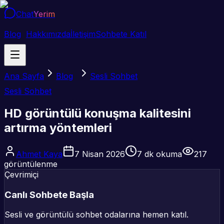
Chat
Yerim
Blog
Hakkımızda
İletişim
Sohbete Katıl
Ana Sayfa
Blog
Sesli Sohbet
Sesli Sohbet
HD görüntülü konuşma kalitesini
artırma yöntemleri
Ahmet Kaya
7 Nisan 2026
7
dk okuma
217
görüntülenme
Çevrimiçi
Canlı Sohbete Başla
Sesli ve görüntülü sohbet odalarına hemen katıl.