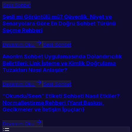
Sesli Sohbet
Sesli mi Görüntülü mü? Güvenlik, Niyet ve
Senaryolara Göre En Doğru Sohbet Türünü
Seçme Rehberi
Devamını Oku
Sesli Sohbet
Anonim Sohbet Uygulamasında Dolandırıcılık
Belirtileri: Link İsteme ve Kimlik Doğrulama
Tuzakları Nasıl Anlaşılır?
Devamını Oku
Sesli Sohbet
“Okundu/Seen” Etiketi Sohbeti Nasıl Etkiler?
Normalleştirme Rehberi (Yanıt Baskısı,
Gecikmeler ve İletişim İpuçları)
Devamını Oku