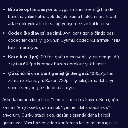
Bitrate optimizasyonu:
Uygulamanın önerdiği bitrate
bandına yakın kalın. Çok düşük olursa bloklanma/artifact
artar; çok yüksek olursa ağ yetişemez ve kalite düşer.
Codec (kodlayıcı) seçimi:
Aynı bant genişliğinde bazı
codec’ler daha iyi görünür. Uyumlu codec kullanmak, “HD
hissi”ni artırıyor.
Kare hızı (fps):
30 fps çoğu senaryoda iyi bir denge. Ağ
zayıfsa 60 fps istemek bazen gereksiz yük bindirir.
Çözünürlük ve bant genişliği dengesi:
1080p’yi her
zaman zorlamayın. Bazen 720p + iyi sıkıştırma daha iyi
sonuç veriyor; göz de bunu anlıyor.
Aslında burada küçük bir “bence” notu bırakayım: Ben çoğu
zaman “en yüksek çözünürlük” yerine “daha stabil akış”
arıyorum. Çünkü stabil akış, gözün algısında daha kaliteli
görünüyor. Yani bazen video konferans kalite artırma için ilk