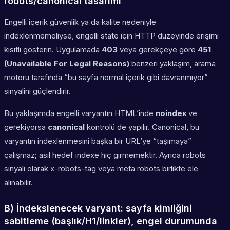
robots/canonical tasarımı
Engelli içerik güvenlik ya da kalite nedeniyle
indexlenmemeliyse, engelli state için HTTP düzeyinde erişimi
kısıtlı gösterin. Uygulamada
403
veya gerekçeye göre
451
(Unavailable For Legal Reasons)
benzeri yaklaşım, arama
motoru tarafında “bu sayfa normal içerik gibi davranmıyor”
sinyalini güçlendirir.
Bu yaklaşımda engelli varyantın HTML’inde
noindex
ve
gerekiyorsa
canonical
kontrolü de yapılır. Canonical, bu
varyantın indexlenmesini başka bir URL’ye “taşımaya”
çalışmaz; asıl hedef indexe hiç girmemektir. Ayrıca robots
sinyali olarak x-robots-tag veya meta robots birlikte ele
alınabilir.
B) İndekslenecek varyant: sayfa kimliğini
sabitleme (başlık/H1/linkler), engel durumunda