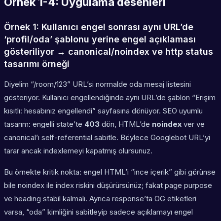
Örnek 1-4: Uygulama desenleri
Örnek 1: Kullanıcı engel sonrası aynı URL’de
‘profil/oda’ şablonu yerine engel açıklaması
gösteriliyor → canonical/noindex ve http status
tasarımı örneği
Diyelim “/room/123” URL’si normalde oda mesaj listesini
gösteriyor. Kullanıcı engellendiğinde aynı URL’de şablon “Erişim
kısıtlı: hesabınız engellendi” sayfasına dönüyor. SEO uyumlu
tasarım: engelli state’te
403
dön, HTML’de
noindex
ver ve
canonical’ı self-referential sabitle. Böylece Googlebot URL’yi
tarar ancak indexlemeyi kapatmış olursunuz.
Bu örnekte kritik nokta: engel HTML’i “ince içerik” gibi görünse
bile noindex ile index riskini düşürürsünüz; fakat page purpose
ve heading stabil kalmalı. Ayrıca response’ta OG etiketleri
varsa, “oda” kimliğini sabitleyip sadece açıklamayı engel