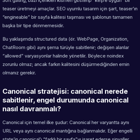
Soft gating, bazı içerikleri kısmen gösterip “keşfe uygun” bir
teaser üretmeyi amaçlar. SEO uyumlu tasarım için şart, teaser’ın
“engineable” bir sayfa kalitesi taşıması ve şablonun tamamen
başka bir tipe dönmemesidir.
Bu yaklaşımda structured data (ör. WebPage, Organization,
ChatRoom gibi) aynı şema türüyle sabitlenir; değişen alanlar
“allowed” varyasyonlar halinde yönetilir. Böylece noindex
zorunlu olmaz; ancak farkın kalitesini düşürmediğinden emin
olmanız gerekir.
Canonical stratejisi: canonical nerede
sabitlenir, engel durumunda canonical
nasıl davranmalı?
Canonical için temel ilke şudur: Canonical her varyantta aynı
URL veya aynı canonical mantığına bağlanmalıdır. Eğer engelli
state’in canonical’ı “farklı bir sayfa”yı işaret ederse sinyaller