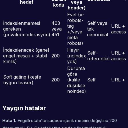
hedef
veya
kodu
header)
Evet (x-
robots-
İndekslenmemesi
403
Self veya
tag
URL +
gereken
veya
tek
+/veya
access_
(private/moderasyon)
451
canonical
meta
robots)
İndekslenecek (genel
Hayır
Self-
URL +
engel mesajı + stabil
200
(noindex
referential
access_
kimlik)
yok)
Duruma
göre
Soft gating (keşfe
200
(kalite
Self
URL + t
uygun teaser)
düşükse
noindex)
Yaygın hatalar
Hata 1:
Engelli state’te sadece içerik metnini değiştirip 200