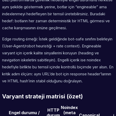
aynı şekilde göstermek yerine, botlar için “engineable” ama
indexlenmeyi hedefleyen bir temsil üretebilirsiniz. Buradaki
hedef: botların her zaman deterministik bir HTML görmesi ve
cache karışmasının önüne geçilmesi.
Edge routing örneği: İstek geldiğinde bot-safe sınıfını belirleyin
(User-Agent/robot heuristiği + rate context). Engineable
varyant için içerik kalite sinyallerini koruyun (heading ve
navigation iskeletini sabitleyin). Engelli içerik ise noindex
hedefiyle birlikte bu temsil içinde kontrollü biçimde yer alsın. En
kritik adım ölçüm: aynı URL’de bot için response header’larının
ve HTML hash’inin stabil olduğunu doğrulayın.
Varyant strateji matrisi (özet)
Noindex
HTTP
Engel durumu /
(meta
durum
Canonical
C