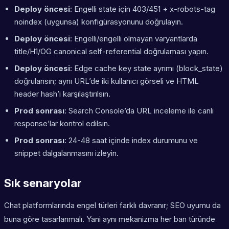
Deploy öncesi
: Engelli state için 403/451 + x-robots-tag
noindex (uygunsa) konfigürasyonunu doğrulayın.
Deploy öncesi
: Engelli/engelli olmayan varyantlarda
title/H1/OG canonical self-referential doğrulaması yapın.
Deploy öncesi
: Edge cache key state ayrımı (block_state)
doğrulansın; aynı URL’de iki kullanıcı görseli ve HTML
header hash’i karşılaştırılsın.
Prod sonrası
: Search Console’da URL inceleme ile canlı
response’lar kontrol edilsin.
Prod sonrası
: 24-48 saat içinde index durumunu ve
snippet dalgalanmasını izleyin.
Sık senaryolar
Chat platformlarında engel türleri farklı davranır; SEO uyumu da
buna göre tasarlanmalı. Yani aynı mekanizma her ban türünde