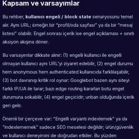
Kapsam ve varsayımlar
Bu rehber,
kullanıcı engeli / block state
senaryosunu temel
alır. Aynı URL; örneğin bir “profil/oda sayfası” ya da bir “mesaj
listesi” olabilir. Engel sonrası içerik ise engel açıklaması + sınırlı
aksiyon akışına döner.
Bu varsayımlar dikkate alınır: (1) engelli kullanıcı ile engelli
olmayan kullanıcı aynı URL’yi ziyaret edebilir, (2) engel durumu
hem
anonymous
hem
authenticated
kullanıcıda farklılaşabilir,
(3) bot davranışı kritik rol oynar: Googlebot bazen aynı siteyi
farklı IP/UA ile tarar; bazı edge routing kararları botu engel
durumuna sokabilir, (4) engel geçicidir; unban olduğunda içerik
geri gelir.
Önemli bir çerçeve var: “Engelli varyantı indexlemek” ya da
“indexlememek” sadece SEO meselesi değildir; ürün/güvenlik
ve kullanıcı deneyimini de doğrudan etkiler. Bu yüzden