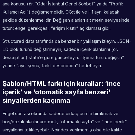
ana konusu (ör. “Oda: İstanbul Genel Sohbet” ya da “Profil:
Kullanıcı Adı”) değişmemelidir. OG:title ve H1 aynı kalacak
şekilde düzenlenmelidir. Değişen alanları alt metin seviyesinde
tutun: engel gerekçesi, “erişim kısıtlı” açıklaması gibi.
Structured data tarafında da benzer bir yaklaşım izleyin. JSON-
LD blok türünü değiştirmeyin; sadece içerik alanlarını (ör.
description) state’e göre güncelleyin. “Şema türü değişsin”
yerine “aynı şema, farklı description” hedefleyin.
Şablon/HTML farkı için kurallar: ‘ince
içerik’ ve ‘otomatik sayfa benzeri’
sinyallerden kaçınma
Engel sonrası ekranda sadece birkaç cümle bırakmak ve
boş/bozuk alanlar üretmek, “otomatik sayfa” ve “ince içerik”
sinyallerini tetikleyebilir. Noindex verilmemiş olsa bile kalite