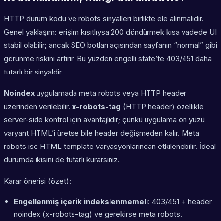
HTTP durum kodu ve robots sinyalleri birlikte ele alınmalıdır.
Genel yaklaşım: erişim kısıtlıysa 200 döndürmek kısa vadede UI
stabil olabilir; ancak SEO botları açısından sayfanın “normal” gibi
görünme riskini artırır. Bu yüzden engelli state’te 403/451 daha
tutarlı bir sinyaldir.
Noindex
uygulamada meta robots veya HTTP header
üzerinden verilebilir.
x-robots-tag
(HTTP header) özellikle
server-side kontrol için avantajlıdır; çünkü uygulama ön yüzü
varyant HTML’i üretse bile header değişmeden kalır. Meta
robots ise HTML template varyasyonlarından etkilenebilir. İdeal
durumda ikisini de tutarlı kurarsınız.
Karar önerisi (özet):
Engellenmiş içerik indekslenmemeli
: 403/451 + header
noindex (x-robots-tag) ve gerekirse meta robots.