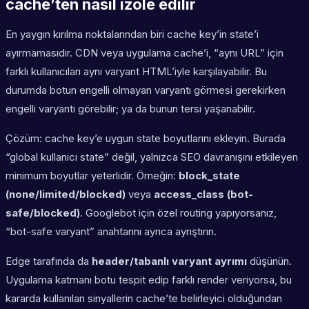
cache’ten nasıl izole edilir
En yaygın kırılma noktalarından biri cache key’in state’i
ayırmamasıdır. CDN veya uygulama cache’i, “aynı URL” için
farklı kullanıcıları aynı varyant HTML’iyle karşılayabilir. Bu
durumda botun engelli olmayan varyantı görmesi gerekirken
engelli varyantı görebilir; ya da bunun tersi yaşanabilir.
Çözüm: cache key’e uygun state boyutlarını ekleyin. Burada
“global kullanıcı state” değil, yalnızca SEO davranışını etkileyen
minimum boyutlar yeterlidir. Örneğin:
block_state
(none/limited/blocked)
veya
access_class (bot-
safe/blocked)
. Googlebot için özel routing yapıyorsanız,
“bot-safe varyant” anahtarını ayrıca ayrıştırın.
Edge tarafında da
header/tabanlı varyant ayrımı
düşünün.
Uygulama katmanı botu tespit edip farklı render veriyorsa, bu
kararda kullanılan sinyallerin cache’te belirleyici olduğundan