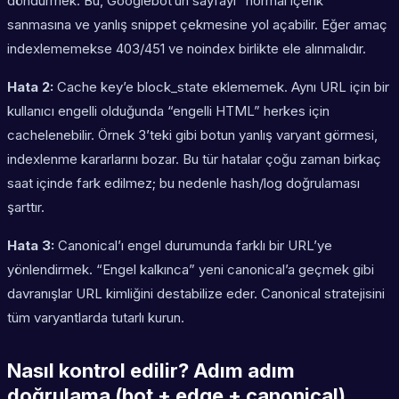
döndürmek. Bu, Googlebot’un sayfayı “normal içerik”
sanmasına ve yanlış snippet çekmesine yol açabilir. Eğer amaç
indexlememekse 403/451 ve noindex birlikte ele alınmalıdır.
Hata 2:
Cache key’e block_state eklememek. Aynı URL için bir
kullanıcı engelli olduğunda “engelli HTML” herkes için
cachelenebilir. Örnek 3’teki gibi botun yanlış varyant görmesi,
indexlenme kararlarını bozar. Bu tür hatalar çoğu zaman birkaç
saat içinde fark edilmez; bu nedenle hash/log doğrulaması
şarttır.
Hata 3:
Canonical’ı engel durumunda farklı bir URL’ye
yönlendirmek. “Engel kalkınca” yeni canonical’a geçmek gibi
davranışlar URL kimliğini destabilize eder. Canonical stratejisini
tüm varyantlarda tutarlı kurun.
Nasıl kontrol edilir? Adım adım
doğrulama (bot + edge + canonical)