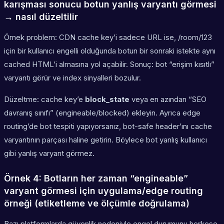
karışması sonucu botun yanlış varyantı görmesi
→ nasıl düzeltilir
Örnek problem: CDN cache key’i sadece URL ise, /room/123
için bir kullanıcı engelli olduğunda botun bir sonraki istekte aynı
cached HTML’i almasına yol açabilir. Sonuç: bot “erişim kısıtlı”
varyantı görür ve index sinyalleri bozulur.
Düzeltme: cache key’e
block_state
veya en azından “SEO
davranış sınıfı” (engineable/blocked) ekleyin. Ayrıca edge
routing’de bot tespiti yapıyorsanız, bot-safe header’ını cache
varyantının parçası haline getirin. Böylece bot yanlış kullanıcı
gibi yanlış varyant görmez.
Örnek 4: Botların her zaman “engineable”
varyant görmesi için uygulama/edge routing
örneği (etiketleme ve ölçümle doğrulama)
Bazı platformlarda güvenlik nedeniyle engel durumunu herkese