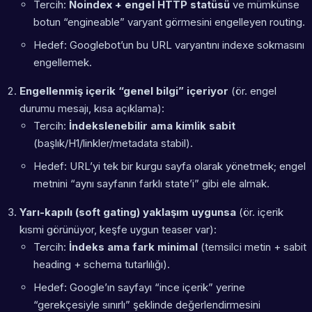
Tercih:
Noindex + engel HTTP statüsü
ve mümkünse
botun “engineable” varyant görmesini engelleyen routing.
Hedef: Googlebot’un bu URL varyantını indexe sokmasını
engellemek.
Engellenmiş içerik “genel bilgi” içeriyor
(ör. engel
durumu mesajı, kısa açıklama):
Tercih:
İndekslenebilir ama kimlik sabit
(başlık/H1/linkler/metadata stabil).
Hedef: URL’yi tek bir kurgu sayfa olarak yönetmek; engel
metnini “aynı sayfanın farklı state’i” gibi ele almak.
Yarı-kapılı (soft gating) yaklaşım uygunsa
(ör. içerik
kısmi görünüyor, keşfe uygun teaser var):
Tercih:
İndeks ama fark minimal
(temsilci metin + sabit
heading + schema tutarlılığı).
Hedef: Google’ın sayfayı “ince içerik” yerine
“gerekçesiyle sınırlı” şeklinde değerlendirmesini