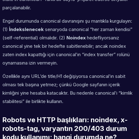
parçalanabilir.
Engel durumunda canonical davranışını şu mantıkla kurgulayın:
(1)
İndekslenecek
senaryoda canonical “her zaman kendisi”
(self-referential) olmalıdır. (2)
Noindex
hedefliyorsanız
canonical yine tek bir hedefte sabitlenebilir; ancak noindex
zaten index kapattığı için canonical’ın “index transfer” rolünü
oynamasına izin vermeyin.
Özellikle aynı URL’de title/H1 değişiyorsa canonical’ın sabit
olması tek başına yetmez; çünkü Google sayfanın içerik
kimliğini yine hesaba katacaktır. Bu nedenle canonical’ı “kimlik
stabilitesi” ile birlikte kullanın.
Robots ve HTTP başlıkları: noindex, x-
robots-tag, varyantın 200/403 durum
kodu kullanımı; hangi durumda ne?