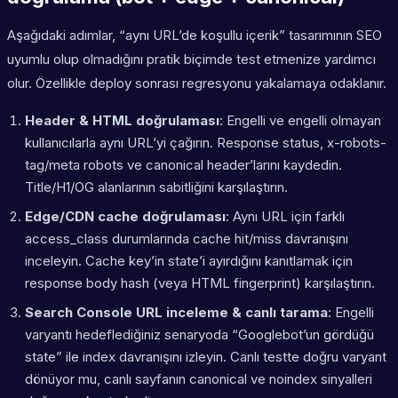
Aşağıdaki adımlar, “aynı URL’de koşullu içerik” tasarımının SEO
uyumlu olup olmadığını pratik biçimde test etmenize yardımcı
olur. Özellikle deploy sonrası regresyonu yakalamaya odaklanır.
Header & HTML doğrulaması
: Engelli ve engelli olmayan
kullanıcılarla aynı URL’yi çağırın. Response status, x-robots-
tag/meta robots ve canonical header’larını kaydedin.
Title/H1/OG alanlarının sabitliğini karşılaştırın.
Edge/CDN cache doğrulaması
: Aynı URL için farklı
access_class durumlarında cache hit/miss davranışını
inceleyin. Cache key’in state’i ayırdığını kanıtlamak için
response body hash (veya HTML fingerprint) karşılaştırın.
Search Console URL inceleme & canlı tarama
: Engelli
varyantı hedeflediğiniz senaryoda “Googlebot’un gördüğü
state” ile index davranışını izleyin. Canlı testte doğru varyant
dönüyor mu, canlı sayfanın canonical ve noindex sinyalleri