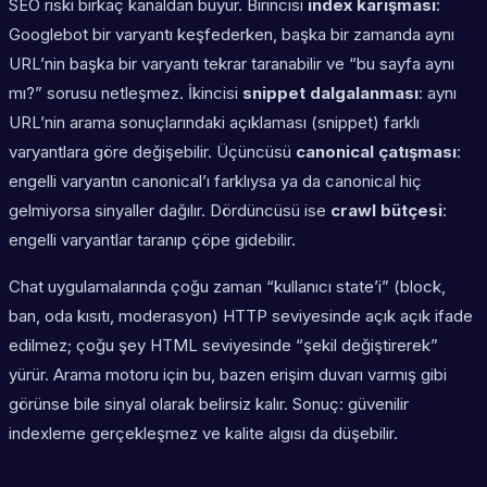
SEO riski birkaç kanaldan büyür. Birincisi
index karışması
:
Googlebot bir varyantı keşfederken, başka bir zamanda aynı
URL’nin başka bir varyantı tekrar taranabilir ve “bu sayfa aynı
mı?” sorusu netleşmez. İkincisi
snippet dalgalanması
: aynı
URL’nin arama sonuçlarındaki açıklaması (snippet) farklı
varyantlara göre değişebilir. Üçüncüsü
canonical çatışması
:
engelli varyantın canonical’ı farklıysa ya da canonical hiç
gelmiyorsa sinyaller dağılır. Dördüncüsü ise
crawl bütçesi
:
engelli varyantlar taranıp çöpe gidebilir.
Chat uygulamalarında çoğu zaman “kullanıcı state’i” (block,
ban, oda kısıtı, moderasyon) HTTP seviyesinde açık açık ifade
edilmez; çoğu şey HTML seviyesinde “şekil değiştirerek”
yürür. Arama motoru için bu, bazen erişim duvarı varmış gibi
görünse bile sinyal olarak belirsiz kalır. Sonuç: güvenilir
indexleme gerçekleşmez ve kalite algısı da düşebilir.