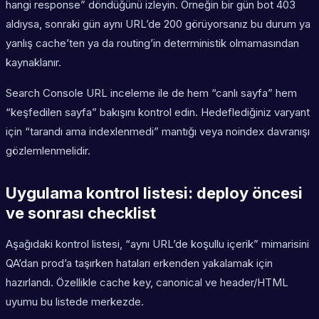
hangi response” döndüğünü izleyin. Örneğin bir gün bot 403
aldıysa, sonraki gün aynı URL’de 200 görüyorsanız bu durum ya
yanlış cache’ten ya da routing’in deterministik olmamasından
kaynaklanır.
Search Console URL inceleme ile de hem “canlı sayfa” hem
“keşfedilen sayfa” bakışını kontrol edin. Hedeflediğiniz varyant
için “tarandı ama indexlenmedi” mantığı veya noindex davranışı
gözlemlenmelidir.
Uygulama kontrol listesi: deploy öncesi
ve sonrası checklist
Aşağıdaki kontrol listesi, “aynı URL’de koşullu içerik” mimarisini
QA’dan prod’a taşırken hataları erkenden yakalamak için
hazırlandı. Özellikle cache key, canonical ve header/HTML
uyumu bu listede merkezde.