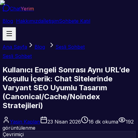
Chat
Yerim
Blog
Hakkımızda
İletişim
Sohbete Katıl
Ana Sayfa
Blog
Sesli Sohbet
Sesli Sohbet
Kullanıcı Engeli Sonrası Aynı URL’de
Koşullu İçerik: Chat Sitelerinde
Varyant SEO Uyumlu Tasarım
(Canonical/Cache/Noindex
Stratejileri)
Yasin Kaplan
23 Nisan 2026
16
dk okuma
192
görüntülenme
Çevrimiçi