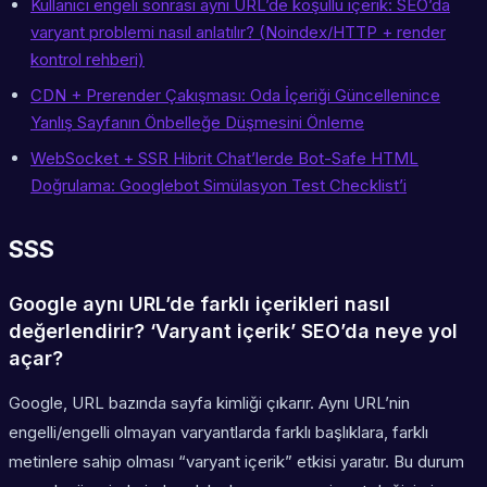
Kullanıcı engeli sonrası aynı URL’de koşullu içerik: SEO’da
varyant problemi nasıl anlatılır? (Noindex/HTTP + render
kontrol rehberi)
CDN + Prerender Çakışması: Oda İçeriği Güncellenince
Yanlış Sayfanın Önbelleğe Düşmesini Önleme
WebSocket + SSR Hibrit Chat’lerde Bot-Safe HTML
Doğrulama: Googlebot Simülasyon Test Checklist’i
SSS
Google aynı URL’de farklı içerikleri nasıl
değerlendirir? ‘Varyant içerik’ SEO’da neye yol
açar?
Google, URL bazında sayfa kimliği çıkarır. Aynı URL’nin
engelli/engelli olmayan varyantlarda farklı başlıklara, farklı
metinlere sahip olması “varyant içerik” etkisi yaratır. Bu durum