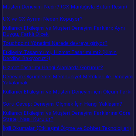
Müşteri Deneyimi Nedir? (CX Mantığıyla Bütün Resim)
UX ve CX Ayrımı Neden Kopuyor?
Kullanıcı Etkileşimi vs Müşteri Deneyimi Farkları: Aynı
Duygu, Farklı Ölçek
Touchpoint Yönetimi Nerede devreye giriyor?
Etkileşim Tasarımı mı, Hizmet Tasarımı mı? (Kimin
Derdine Bakıyoruz?)
Hizmet Tasarımı Hangi Alanlarda Görünür?
Deneyim Ölçümleme: Memnuniyet Metrikleri ile Deneyimi
Yakalamak
Kullanıcı Etkileşimi ve Müşteri Deneyimi için Ölçüm Farkı
Soru-Cevap: Deneyimi Ölçmek İçin Hangi Yaklaşım?
Kullanıcı Etkileşimi vs Müşteri Deneyimi Farklarına Göre
Strateji Nasıl Kurulur?
İlgili Okumalar (Etkileşimi Ölçme ve Sohbet Teknolojileri)