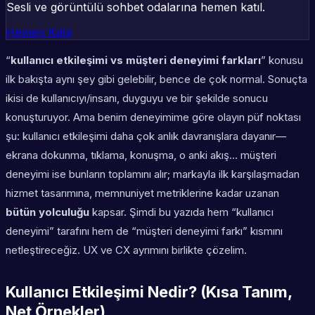
Sesli ve görüntülü sohbet odalarına hemen katıl.
Hemen Katıl
“
kullanıcı etkileşimi vs müşteri deneyimi farkları
” konusu
ilk bakışta aynı şey gibi gelebilir, bence de çok normal. Sonuçta
ikisi de kullanıcıyı/insanı, duyguyu ve bir şekilde sonucu
konuşturuyor. Ama benim deneyimime göre olayın püf noktası
şu:
kullanıcı etkileşimi
daha çok anlık davranışlara dayanır—
ekrana dokunma, tıklama, konuşma, o anki akış…
müşteri
deneyimi
ise bunların toplamını alır; markayla ilk karşılaşmadan
hizmet tasarımına, memnuniyet metriklerine kadar uzanan
bütün yolculuğu
kapsar. Şimdi bu yazıda hem “kullanıcı
deneyimi” tarafını hem de “müşteri deneyimi farkı” kısmını
netleştireceğiz. UX ve CX ayrımını birlikte çözelim.
Kullanıcı Etkileşimi Nedir? (Kısa Tanım,
Net Örnekler)