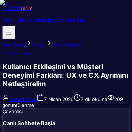
Chat
Yerim
Blog
Hakkımızda
İletişim
Sohbete Katıl
Ana Sayfa
Blog
Sesli Sohbet
Sesli Sohbet
Kullanıcı Etkileşimi vs Müşteri
Deneyimi Farkları: UX ve CX Ayrımını
Netleştirelim
Ahmet Kaya
7 Nisan 2026
7
dk okuma
209
görüntülenme
Çevrimiçi
Canlı Sohbete Başla