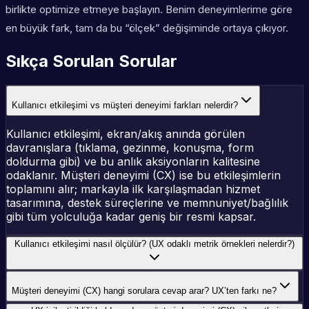
birlikte optimize etmeye başlayın. Benim deneyimlerime göre
en büyük fark, tam da bu “ölçek” değişiminde ortaya çıkıyor.
Sıkça Sorulan Sorular
Kullanıcı etkileşimi vs müşteri deneyimi farkları nelerdir?
Kullanıcı etkileşimi, ekran/akış anında görülen
davranışlara (tıklama, gezinme, konuşma, form
doldurma gibi) ve bu anlık aksiyonların kalitesine
odaklanır. Müşteri deneyimi (CX) ise bu etkileşimlerin
toplamını alır; markayla ilk karşılaşmadan hizmet
tasarımına, destek süreçlerine ve memnuniyet/bağlılık
gibi tüm yolculuğa kadar geniş bir resmi kapsar.
Kullanıcı etkileşimi nasıl ölçülür? (UX odaklı metrik örnekleri nelerdir?)
Müşteri deneyimi (CX) hangi sorulara cevap arar? UX’ten farkı ne?