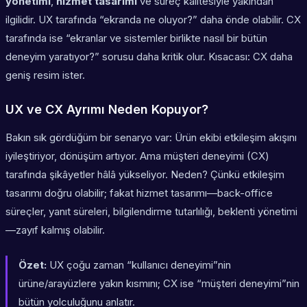
yönetimi
,
hizmet tasarımı
ve süreç kalitesiyle yakından
ilgilidir. UX tarafında “ekranda ne oluyor?” daha önde olabilir. CX
tarafında ise “ekranlar ve sistemler birlikte nasıl bir bütün
deneyim yaratıyor?” sorusu daha kritik olur. Kısacası: CX daha
geniş resim ister.
UX ve CX Ayrımı Neden Kopuyor?
Bakın sık gördüğüm bir senaryo var: Ürün ekibi etkileşim akışını
iyileştiriyor, dönüşüm artıyor. Ama müşteri deneyimi (CX)
tarafında şikâyetler hâlâ yükseliyor. Neden? Çünkü etkileşim
tasarımı doğru olabilir; fakat hizmet tasarımı—back-office
süreçler, yanıt süreleri, bilgilendirme tutarlılığı, beklenti yönetimi
—zayıf kalmış olabilir.
Özet:
UX çoğu zaman “kullanıcı deneyimi”nin
ürüne/arayüzlere yakın kısmını; CX ise “müşteri deneyimi”nin
bütün yolculuğunu anlatır.