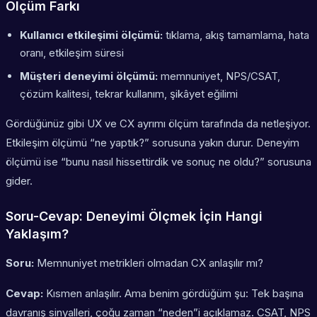
Ölçüm Farkı
Kullanıcı etkileşimi ölçümü:
tıklama, akış tamamlama, hata
oranı, etkileşim süresi
Müşteri deneyimi ölçümü:
memnuniyet, NPS/CSAT,
çözüm kalitesi, tekrar kullanım, şikâyet eğilimi
Gördüğünüz gibi UX ve CX ayrımı ölçüm tarafında da netleşiyor.
Etkileşim ölçümü “ne yaptık?” sorusuna yakın durur. Deneyim
ölçümü ise “bunu nasıl hissettirdik ve sonuç ne oldu?” sorusuna
gider.
Soru-Cevap: Deneyimi Ölçmek İçin Hangi
Yaklaşım?
Soru:
Memnuniyet metrikleri olmadan CX anlaşılır mı?
Cevap:
Kısmen anlaşılır. Ama benim gördüğüm şu: Tek başına
davranış sinyalleri, çoğu zaman “neden”i açıklamaz. CSAT, NPS