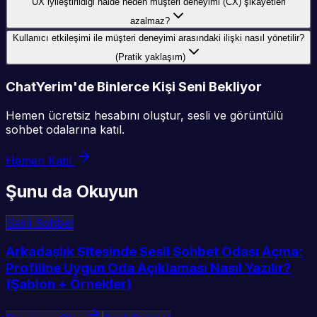
UX iyileştirildiği halde neden müşteri deneyimi (CX) şikayetleri
azalmaz?
Kullanıcı etkileşimi ile müşteri deneyimi arasındaki ilişki nasıl yönetilir?
(Pratik yaklaşım)
ChatYerim'de Binlerce Kişi Seni Bekliyor
Hemen ücretsiz hesabını oluştur, sesli ve görüntülü
sohbet odalarına katıl.
Hemen Katıl
Şunu da Okuyun
Sesli Sohbet
Arkadaşlık Sitesinde Sesli Sohbet Odası Açma:
Profiline Uygun Oda Açıklaması Nasıl Yazılır?
(Şablon + Örnekler)