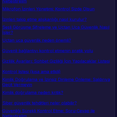
Netleştirelim
Mikrofon İzinleri Yönetimi: Kontrol Sizde Olsun
İzinleri takip etme alışkanlığı nasıl kurulur?
Sesli Görüşme Şifreleme ve Uçtan Uca Güvenlik Nasıl
İşler?
Uçtan uca güvenlik neden önemli?
Güvenli bağlantıyı kontrol etmenin pratik yolu
Gizlilik Ayarları: Sohbet Gizliliği İçin Yapılacaklar Listesi
Kontrol listesi (kısa ama etkili)
Kimlik Doğrulama ve İzinsiz Dinleme Önleme: Saldırıya
Geçit Vermeyin
Kimlik doğrulama neden kritik?
Siber güvenlik tehditleri neler olabilir?
Güvenliği Sürekli Kontrol Etme: Soru-Cevap ile
Netleştirelim