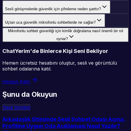
Sesli görüşmelerde güvenlik için şifreleme neden şarttır?
Uçtan uca güvenlik mikrofonlu sohbetlerde ne sağlar?
Mikrofonlu sohbet güvenliği için kimlik doğrulama nasıl önemli bir rol
oynar?
ChatYerim'de Binlerce Kişi Seni Bekliyor
Hemen ücretsiz hesabını oluştur, sesli ve görüntülü
sohbet odalarına katıl.
Hemen Katıl
Şunu da Okuyun
Sesli Sohbet
Arkadaşlık Sitesinde Sesli Sohbet Odası Açma:
Profiline Uygun Oda Açıklaması Nasıl Yazılır?