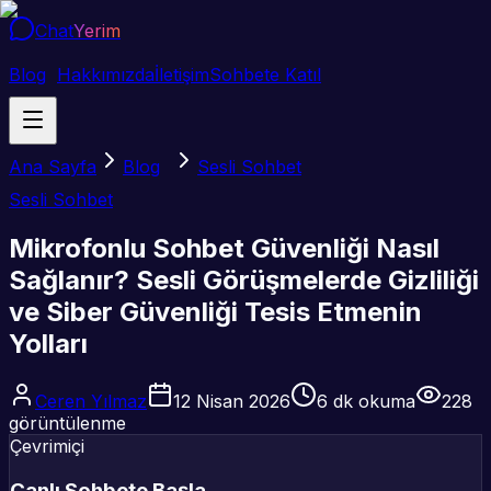
Chat
Yerim
Blog
Hakkımızda
İletişim
Sohbete Katıl
Ana Sayfa
Blog
Sesli Sohbet
Sesli Sohbet
Mikrofonlu Sohbet Güvenliği Nasıl
Sağlanır? Sesli Görüşmelerde Gizliliği
ve Siber Güvenliği Tesis Etmenin
Yolları
Ceren Yılmaz
12 Nisan 2026
6
dk okuma
228
görüntülenme
Çevrimiçi
Canlı Sohbete Başla