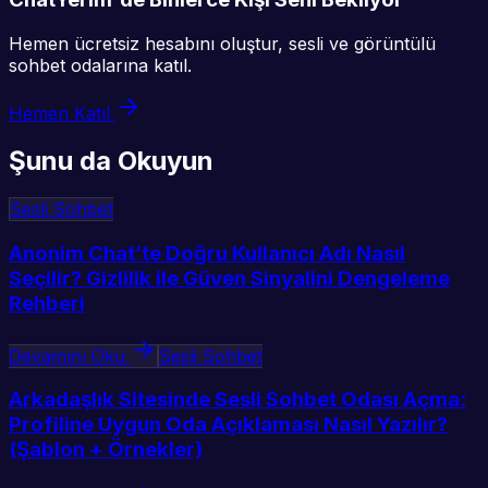
Hemen ücretsiz hesabını oluştur, sesli ve görüntülü
sohbet odalarına katıl.
Hemen Katıl
Şunu da Okuyun
Sesli Sohbet
Anonim Chat’te Doğru Kullanıcı Adı Nasıl
Seçilir? Gizlilik ile Güven Sinyalini Dengeleme
Rehberi
Devamını Oku
Sesli Sohbet
Arkadaşlık Sitesinde Sesli Sohbet Odası Açma:
Profiline Uygun Oda Açıklaması Nasıl Yazılır?
(Şablon + Örnekler)