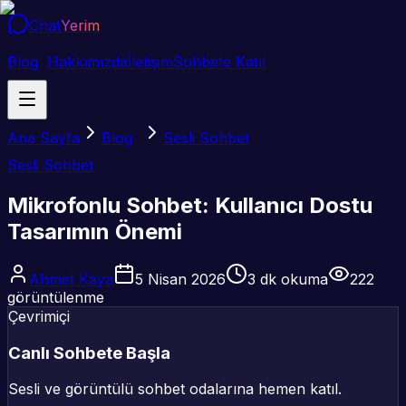
Chat
Yerim
Blog
Hakkımızda
İletişim
Sohbete Katıl
Ana Sayfa
Blog
Sesli Sohbet
Sesli Sohbet
Mikrofonlu Sohbet: Kullanıcı Dostu
Tasarımın Önemi
Ahmet Kaya
5 Nisan 2026
3
dk okuma
222
görüntülenme
Çevrimiçi
Canlı Sohbete Başla
Sesli ve görüntülü sohbet odalarına hemen katıl.