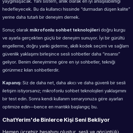
yaygınlaşacak. Yani sistem, anlık olarak en iyi anlaşılabilirliği
hedefleyecek. Bu da kullanıcı hissinde “durmadan düşen kalite”
yerine daha tutarlı bir deneyim demek.
Sonuç olarak
mikrofonlu sohbet teknolojileri
doğru kurgu
ve ayarla gerçekten güçlü bir deneyim sunuyor. İyi bir gürültü
engelleme, doğru yankı giderme, akıllı kodek seçimi ve sağlam
güvenlik yaklaşımı birleşince sesli sohbetler daha “insansı”
geliyor. Benim deneyimime göre en iyi sohbetler, tekniği
görünmez kılan sohbetlerdir.
Kapanış:
Siz de daha net, daha akıcı ve daha güvenli bir sesli
iletişim istiyorsanız; mikrofonlu sohbet teknolojileri yaklaşımını
bir test edin. Sonra kendi kullanım senaryonuza göre ayarları
optimize edin—bence en mantıklı başlangıç bu.
ChatYerim'de Binlerce Kişi Seni Bekliyor
Hemen ücretsiz hesabını oluştur, sesli ve görüntülü