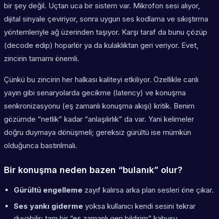
bir şey değil. Uçtan uca bir sistem var. Mikrofon sesi alıyor,
dijital sinyale çeviriyor, sonra uygun ses kodlama ve sıkıştırma
yöntemleriyle ağ üzerinden taşıyor. Karşı taraf da bunu çözüp
(decode edip) hoparlör ya da kulaklıktan geri veriyor. Evet,
zincirin tamamı önemli.
Çünkü bu zincirin her halkası kaliteyi etkiliyor. Özellikle canlı
yayın gibi senaryolarda gecikme (latency) ve konuşma
senkronizasyonu (eş zamanlı konuşma akışı) kritik. Benim
gözümde “netlik” kadar “anlaşılırlık” da var. Yani kelimeler
doğru duymaya dönüşmeli; gereksiz gürültü ise mümkün
olduğunca bastırılmalı.
Bir konuşma neden bazen “bulanık” olur?
Gürültü engelleme
zayıf kalırsa arka plan sesleri öne çıkar.
Ses yankı giderme
yoksa kullanıcı kendi sesini tekrar
duyabilir; tam bir “eş zamanlı geri bildirim” kabusu.