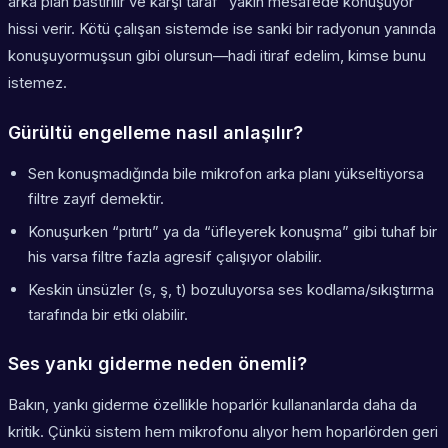
arka plan bastırılır ve karşı taraf “yakın mesafede konuşuyor”
hissi verir. Kötü çalışan sistemde ise sanki bir radyonun yanında
konuşuyormuşsun gibi olursun—hadi itiraf edelim, kimse bunu
istemez.
Gürültü engelleme nasıl anlaşılır?
Sen konuşmadığında bile mikrofon arka planı yükseltiyorsa
filtre zayıf demektir.
Konuşurken “pıtırtı” ya da “üfleyerek konuşma” gibi tuhaf bir
his varsa filtre fazla agresif çalışıyor olabilir.
Keskin ünsüzler (s, ş, t) bozuluyorsa ses kodlama/sıkıştırma
tarafında bir etki olabilir.
Ses yankı giderme neden önemli?
Bakın, yankı giderme özellikle hoparlör kullananlarda daha da
kritik. Çünkü sistem hem mikrofonu alıyor hem hoparlörden geri