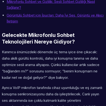
Mikrofonlu Sohbet ve Gizlilik: Sesli Sohbet Gizliliği Nasıl
Sağlanır?
Görüntülü Sohbet için İpuçları: Daha İyi Ses, Görüntü ve Akıcı
İletişim
Gelecekte Mikrofonlu Sohbet
Teknolojileri Nereye Gidiyor?
Kanımca önümüzdeki dönemde üç tema iyice öne çıkacak:
daha akıllı gürültü kontrolü, daha iyi konuşma tanıma ve daha
optimize sesli arama altyapısı. Çünkü kullanıcılar artık sadece
“bağlandım mı?” sorusunu sormuyor; “benim konuşmam ne
kadar net ve doğal geliyor?” diye bakıyor.
Ayrıca VoIP mikrofon tarafında cihaz uyumluluğu ve eş zamanlı
konuşma senkronizasyonu daha da iyileştirilecek. Canlı yayın
ses aktarımında ise çoklu katmanlı kalite yönetimi