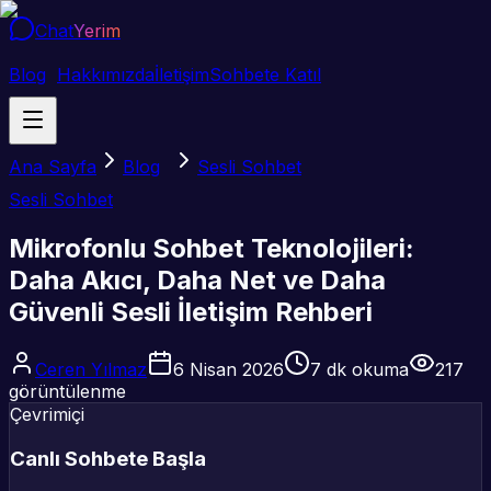
Chat
Yerim
Blog
Hakkımızda
İletişim
Sohbete Katıl
Ana Sayfa
Blog
Sesli Sohbet
Sesli Sohbet
Mikrofonlu Sohbet Teknolojileri:
Daha Akıcı, Daha Net ve Daha
Güvenli Sesli İletişim Rehberi
Ceren Yılmaz
6 Nisan 2026
7
dk okuma
217
görüntülenme
Çevrimiçi
Canlı Sohbete Başla