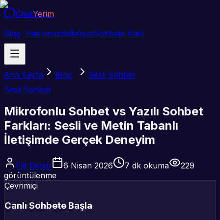
Chat
Yerim
Blog
Hakkımızda
İletişim
Sohbete Katıl
Ana Sayfa
Blog
Sesli Sohbet
Sesli Sohbet
Mikrofonlu Sohbet vs Yazılı Sohbet
Farkları: Sesli ve Metin Tabanlı
İletişimde Gerçek Deneyim
Elif Demir
6 Nisan 2026
7
dk okuma
229
görüntülenme
Çevrimiçi
Canlı Sohbete Başla