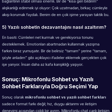
bağlantının stabil olması önemli. Bir de “kısa geri bildirim”
alışkanlığı edinmek iyi oluyor: Çok uzatmadan, birkaç cümleyle
akışı korumak faydalı. Benim de en çok işime yarayan taktik bu.
5) Yazılı sohbetin dezavantajını nasıl azaltırım?
En basiti: Cümleleri net kurmak ve gerekiyorsa tonunu
desteklemek. Emoti̇onları abartmadan kullanmak yazışma
farkını biraz yumuşatır. Bir de belirsiz “tamam” yerine “tamam,
şöyle anladım” gibi açıklayıcı ifadeler eklemek gerçekten çok
işe yarıyor. İnsan daha az kafa karışıklığı yaşıyor.
Sonuç: Mikrofonlu Sohbet vs Yazılı
Sohbet Farklarıyla Doğru Seçimi Yap
Sonuç olarak
mikrofonlu sohbet vs yazılı sohbet farkları
sadece format farkı değil; hız, duygu aktarımı ve iletişim
deneyimi açısından ciddi bir ayrım. Mikrofonlu chat canlı iletişim