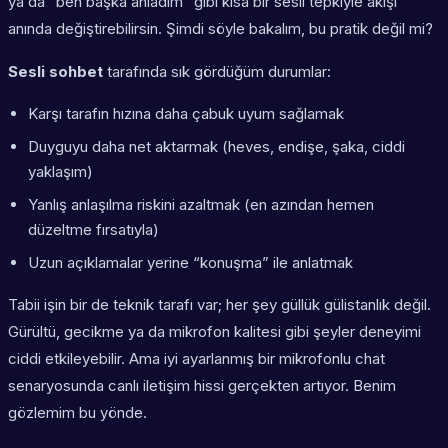
ya da “ben başka anladım” gibi kısa bir sesli tepkiyle akışı
anında değiştirebilirsin. Şimdi söyle bakalım, bu pratik değil mi?
Sesli sohbet
tarafında sık gördüğüm durumlar:
Karşı tarafın hızına daha çabuk uyum sağlamak
Duyguyu daha net aktarmak (heves, endişe, şaka, ciddi
yaklaşım)
Yanlış anlaşılma riskini azaltmak (en azından hemen
düzeltme fırsatıyla)
Uzun açıklamalar yerine “konuşma” ile anlatmak
Tabii işin bir de teknik tarafı var; her şey güllük gülistanlık değil.
Gürültü, gecikme ya da mikrofon kalitesi gibi şeyler deneyimi
ciddi etkileyebilir. Ama iyi ayarlanmış bir mikrofonlu chat
senaryosunda canlı iletişim hissi gerçekten artıyor. Benim
gözlemim bu yönde.