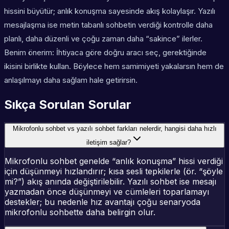
hissini büyütür; anlık konuşma sayesinde akış kolaylaşır. Yazılı
mesajlaşma ise metin tabanlı sohbetin verdiği kontrolle daha
planlı, daha düzenli ve çoğu zaman daha “sakince” ilerler.
Benim önerim: İhtiyaca göre doğru aracı seç, gerektiğinde
ikisini birlikte kullan. Böylece hem samimiyeti yakalarsın hem de
anlaşılmayı daha sağlam hale getirirsin.
Sıkça Sorulan Sorular
Mikrofonlu sohbet vs yazılı sohbet farkları nelerdir, hangisi daha hızlı
iletişim sağlar?
Mikrofonlu sohbet genelde “anlık konuşma” hissi verdiği
için düşünmeyi hızlandırır; kısa sesli tepkilerle (ör. “şöyle
mi?”) akış anında değiştirilebilir. Yazılı sohbet ise mesajı
yazmadan önce düşünmeyi ve cümleleri toparlamayı
destekler; bu nedenle hız avantajı çoğu senaryoda
mikrofonlu sohbette daha belirgin olur.