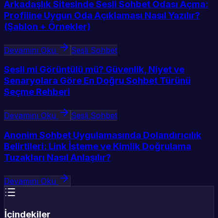
Arkadaşlık Sitesinde Sesli Sohbet Odası Açma:
Profiline Uygun Oda Açıklaması Nasıl Yazılır?
(Şablon + Örnekler)
Devamını Oku
Sesli Sohbet
Sesli mi Görüntülü mü? Güvenlik, Niyet ve
Senaryolara Göre En Doğru Sohbet Türünü
Seçme Rehberi
Devamını Oku
Sesli Sohbet
Anonim Sohbet Uygulamasında Dolandırıcılık
Belirtileri: Link İsteme ve Kimlik Doğrulama
Tuzakları Nasıl Anlaşılır?
Devamını Oku
İçindekiler