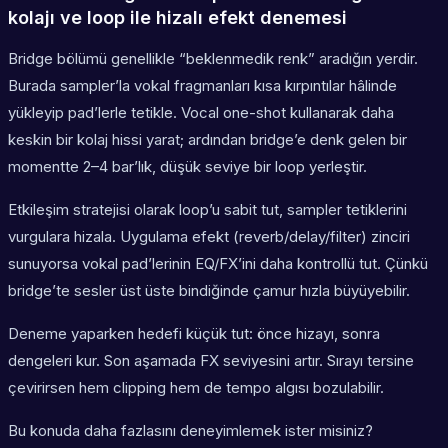
kolajı ve loop ile hizalı efekt denemesi
Bridge bölümü genellikle “beklenmedik renk” aradığın yerdir.
Burada sampler’la vokal fragmanları kısa kırpıntılar hâlinde
yükleyip pad’lerle tetikle. Vocal one-shot kullanarak daha
keskin bir kolaj hissi yarat; ardından bridge’e denk gelen bir
momentte 2–4 bar’lık, düşük seviye bir loop yerleştir.
Etkileşim stratejisi olarak loop’u sabit tut, sampler tetiklerini
vurgulara hizala. Uygulama efekt (reverb/delay/filter) zinciri
sunuyorsa vokal pad’lerinin EQ/FX’ini daha kontrollü tut. Çünkü
bridge’te sesler üst üste bindiğinde çamur hızla büyüyebilir.
Deneme yaparken hedefi küçük tut: önce hizayı, sonra
dengeleri kur. Son aşamada FX seviyesini artır. Sırayı tersine
çevirirsen hem clipping hem de tempo algısı bozulabilir.
Bu konuda daha fazlasını deneyimlemek ister misiniz?