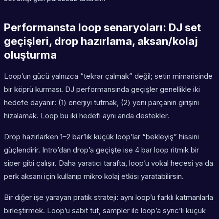
Performansta loop senaryoları: DJ set
geçişleri, drop hazırlama, aksan/kolaj
oluşturma
Loop’un gücü yalnızca “tekrar çalmak” değil; setin mimarisinde
bir köprü kurması. DJ performansında geçişler genellikle iki
hedefe dayanır: (1) enerjiyi tutmak, (2) yeni parçanın girişini
hizalamak. Loop bu iki hedefi aynı anda destekler.
Drop hazırlarken 1–2 bar’lık küçük loop’lar “bekleyiş” hissini
güçlendirir. Intro’dan drop’a geçişte ise 4 bar loop ritmik bir
siper gibi çalışır. Daha yaratıcı tarafta, loop’u vokal hecesi ya da
perk aksanı için kullanıp mikro kolaj etkisi yaratabilirsin.
Bir diğer işe yarayan pratik strateji: aynı loop’u farklı katmanlarla
birleştirmek. Loop’u sabit tut, sampler ile loop’a sync’li küçük