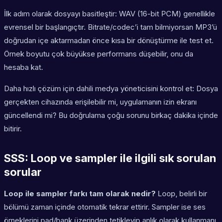
İlk adım olarak dosyayı basitleştir: WAV (16-bit PCM) genellikle
evrensel bir başlangıçtır. Bitrate/codec’i tam bilmiyorsan MP3’ü
doğrudan içe aktarmadan önce kısa bir dönüştürme ile test et.
Örnek boyutu çok büyükse performans düşebilir, onu da
hesaba kat.
Daha hızlı çözüm için dahili medya yöneticisini kontrol et: Dosya
gerçekten cihazında erişilebilir mi, uygulamanın izin ekranı
güncellendi mi? Bu doğrulama çoğu sorunu birkaç dakika içinde
bitirir.
SSS: Loop ve sampler ile ilgili sık sorulan
sorular
Loop ile sampler farkı tam olarak nedir?
Loop, belirli bir
bölümü zaman içinde otomatik tekrar ettirir. Sampler ise ses
örneklerini pad/bank üzerinden tetikleyip anlık olarak kullanmanı