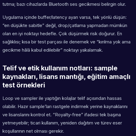
tutma; bazı cihazlarda Bluetooth ses gecikmesi belirgin olur.
Uygulama içinde buffer/latency ayarı varsa, tek yönlü düşün:
“en düşükte sabitle” değil, drop/çatlama yapmadan mümkün
olan en iyi noktayı hedefle. Çok düşürmek risk doğurur. En
sağlıklısı; kısa bir test parçası ile denemek ve “kırılma yok ama
gecikme hâlâ kabul edilebilir” noktayı yakalamak.
Telif ve etik kullanım notları: sample
kaynakları, lisans mantığı, eğitim amaçlı
test örnekleri
Loop ve sampler ile yaptığın kolajlar telif açısından hassas
olabilir. Hazır sample’ları rastgele indirmek yerine kaynaklarını
ve lisanslarını kontrol et. “Royalty-free” ifadesi tek başına
yetmeyebilir; ticari kullanım, yeniden dağıtım ve türev eser
koşullarının net olması gerekir.