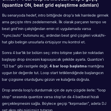
(quantize ON, beat grid eşleştirme adımları)
Bu senaryoda hedef, intro bittiğinde drop’a tek hamlede girmek
ama geçişte ritmi zedelememek. İlk olarak parçanın tempo ve
beat grid’inin çalıştığından emin ol: uygulamada varsa
“sync/auto” butonunu aç, ardından beat grid çizgileri vokal/hi-
hat gibi belirgin unsurlarla örtüşüyor mu kontrol et.
Sonra 4 bar’lık bir bölüm seç: intro bitişine yakın bir noktadan
başlayıp drop öncesini kapsayacak şekilde ayarla. Quantize’ı
“1/2 bar” gibi rastgele değil,
4 bar loop başlatma
mantığına
uygun bir değerde tut. Loop start tetiklendiğinde başlangıcın
bar çizgisine oturduğunu gözün ve kulağınla doğrula.
Drop anında loop’u durdurmak için de aynı çizgide ilerle: “loop
stop” sırasında quantize varsa stop’un da 4 bar/beat hizalı
gerçekleşmesini sağla. Böylece geçişi “kırpmadan”, adeta DJ
set akışı gibi pürüzsüz tutarsın.