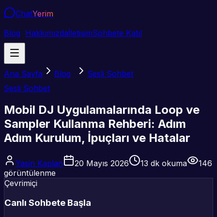
Chat
Yerim
Blog
Hakkımızda
İletişim
Sohbete Katıl
Ana Sayfa
Blog
Sesli Sohbet
Sesli Sohbet
Mobil DJ Uygulamalarında Loop ve
Sampler Kullanma Rehberi: Adım
Adım Kurulum, İpuçları ve Hatalar
Yasin Kaplan
20 Mayıs 2026
13
dk okuma
146
görüntülenme
Çevrimiçi
Canlı Sohbete Başla