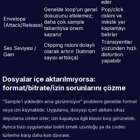
eder
Genelde loop’un genel
Pop/click
dokusunu etkilemez;
riskini ve
Envelope
daha çok sample
mikste yer
(Attack/Release)
tabanlıysa önem
kaplamayı
kazanır
belirler
Transiyentler
Clipping riskini dolaylı
Ses Seviyesi /
yüzünden hızlı
olarak artırır (katman
Gain
distortion
sayısı arttıkça)
yapabilir
Dosyalar içe aktarılmıyorsa:
format/bitrate/izin sorunlarını çözme
“Sample’ı yükledim ama görünmüyor” problemi genelde format
veya izin kaynaklıdır. Uygulama, dosyayı içeri alırken cihaz
depolama izinleri ister; izin kapalıysa ilgili klasör boş görünebilir.
Ayrıca bazı uygulamalar belirli örnek uzunluğu ya da codec
türlerine karşı daha katı davranır.