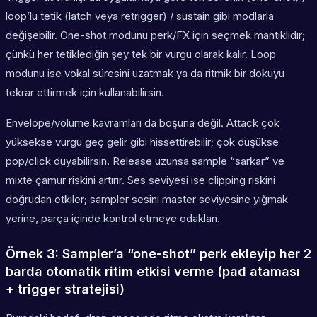
loop’lu tetik (latch veya retrigger) / sustain gibi modlarla
değişebilir. One-shot modunu perk/FX için seçmek mantıklıdır;
çünkü her tetiklediğin şey tek bir vurgu olarak kalır. Loop
modunu ise vokal süresini uzatmak ya da ritmik bir dokuyu
tekrar ettirmek için kullanabilirsin.
Envelope/volume kavramları da boşuna değil. Attack çok
yüksekse vurgu geç gelir gibi hissettirebilir; çok düşükse
pop/click duyabilirsin. Release uzunsa sample “sarkar” ve
mixte çamur riskini artırır. Ses seviyesi ise clipping riskini
doğrudan etkiler; sampler sesini master seviyesine yığmak
yerine, parça içinde kontrol etmeye odaklan.
Örnek 3: Sampler’a “one-shot” perk ekleyip her 2
barda otomatik ritim etkisi verme (pad ataması
+ trigger stratejisi)