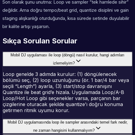
Son olarak şunu unutma: Loop ve sampler “tek hamlede sihir”
değildir. Ama doğru tempo/beat grid, quantize disiplini ve gain
staging alışkanlığı oturduğunda, kısa sürede setinde duyulabilir
bir kalite artışı yaşarsın.
Sıkça Sorulan Sorular
Mobil DJ uygulaması ile loop (döngü) nasıl kurulur, hangi adımları
izlemeliyim?
Loop genelde 3 adımda kurulur: (1) döngülenecek
bölümü seç, (2) loop uzunluğunu (ör. 1 bar/4 bar veya
seçili “Length”) ayarla, (3) start/stop davranışını
Quantize ile beat grid’e hizala. Uygulamada Loop/A-B
Loop/Hot Loop gibi seçenekler varsa, parçanın bar
çizgilerine oturacak şekilde quantize’ı doğru konuma
getirmen ritmik uyumu korur.
Mobil DJ uygulamasında loop ile sampler arasındaki temel fark nedir,
ne zaman hangisini kullanmalıyım?