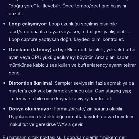
“doğru yere” kilitleyebilir. Önce tempo/beat grid hizasını
düzelt.
Loop çalışmıyor:
Loop uzunluğu seçilmiş olsa bile
start/stop quantize ayarı veya seçim bölgesi yanlış olabilir.
Loop capture yaptıysan doğru kaydedildi mi kontrol et.
Gecikme (latency) artışı:
Bluetooth kulaklık, yüksek buffer
ayarı veya CPU yükü gecikmeyi büyütür. Arka planı kapat,
mümkünse kablolu ses kullan ve buffer/latency ayarını tekrar
dene.
Distortion (kırılma):
Sampler seviyesini fazla açmak ya da
master’a çok yük bindirmek sonucu olur. Gain staging yap;
limiter varsa bile önce kaynak seviyeyi kontrol et.
Dosya okunmuyor:
Format/bitrate/izin sorunu olabilir.
Uygulamanın desteklediği formatta kaydet, dosya boyutunu
makul tut ve gerekirse WAV’a çevir.
Bu hataların ortak noktası şu: Loop/sampler’ın “mükemmel”