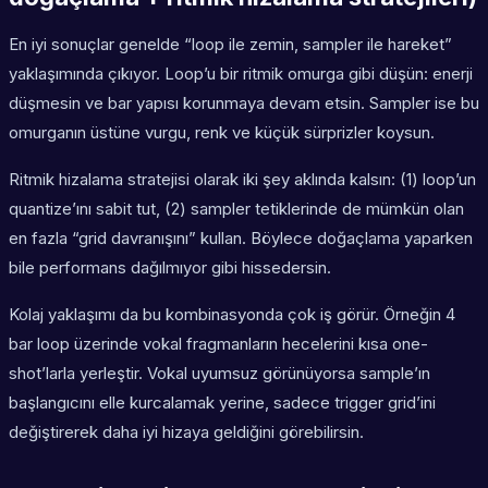
En iyi sonuçlar genelde “loop ile zemin, sampler ile hareket”
yaklaşımında çıkıyor. Loop’u bir ritmik omurga gibi düşün: enerji
düşmesin ve bar yapısı korunmaya devam etsin. Sampler ise bu
omurganın üstüne vurgu, renk ve küçük sürprizler koysun.
Ritmik hizalama stratejisi olarak iki şey aklında kalsın: (1) loop’un
quantize’ını sabit tut, (2) sampler tetiklerinde de mümkün olan
en fazla “grid davranışını” kullan. Böylece doğaçlama yaparken
bile performans dağılmıyor gibi hissedersin.
Kolaj yaklaşımı da bu kombinasyonda çok iş görür. Örneğin 4
bar loop üzerinde vokal fragmanların hecelerini kısa one-
shot’larla yerleştir. Vokal uyumsuz görünüyorsa sample’ın
başlangıcını elle kurcalamak yerine, sadece trigger grid’ini
değiştirerek daha iyi hizaya geldiğini görebilirsin.