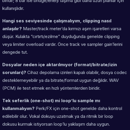
biridir; 8 bar ise bridge/enerji taşıma gibi daha uzun planlar için
kullanışlıdır.
Hangi ses seviyesinde çalışmalıyım, clipping nasıl
anlaşılır?
Master/track meter’da kırmızı aşım işaretleri varsa
düşür. Kulakta “cırtırtı/ezilme” duyduğunda genelde clipping
veya limiter overload vardır. Önce track ve sampler gain’lerini
dengede tut.
Dosyalar neden içe aktarılmıyor (format/bitrate/izin
sorunları)?
Cihaz depolama izinleri kapalı olabilir, dosya codec
desteklemeyebilir ya da bitrate/format uygun değildir. WAV
(PCM) ile test etmek en hızlı yöntemlerden biridir.
Tek seferlik (one-shot) mi loop’lu sample mı
kullanmalıyım?
Perk/FX için one-shot genelde daha kontrol
edilebilir olur. Vokal dokuyu uzatmak ya da ritmik bir loop
dokusu kurmak istiyorsan loop’lu yaklaşım daha uygun.