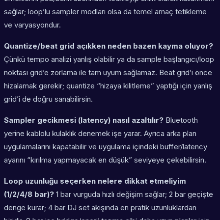
sağlar; loop’lu sampler modları olsa da temel amaç tetikleme
ve varyasyondur.
Quantize/beat grid açıkken neden bazen kayma oluyor?
Çünkü tempo analizi yanlış olabilir ya da sample başlangıcı/loop
noktası grid’e zorlama ile tam uyum sağlamaz. Beat grid’i önce
hizalamak gerekir; quantize “hizaya kilitleme” yaptığı için yanlış
grid’i de doğru sanabilirsin.
Sampler gecikmesi (latency) nasıl azaltılır?
Bluetooth
yerine kablolu kulaklık denemek işe yarar. Ayrıca arka plan
uygulamalarını kapatabilir ve uygulama içindeki buffer/latency
ayarını “kırılma yapmayacak en düşük” seviyeye çekebilirsin.
Loop uzunluğu seçerken nelere dikkat etmeliyim
(1/2/4/8 bar)?
1 bar vurguda hızlı değişim sağlar; 2 bar geçişte
denge kurar; 4 bar DJ set akışında en pratik uzunluklardan