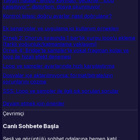
Yaygın hatalar: tempo kayması, gecikme, “loop
çalışmıyor”, distortion, dosya okunmuyor
Kontrol listesi: doğru ayarlar nasıl doğrulanır?
Ek senaryolar ve uygulama içi kullanım örnekleri
Örnek 2: Chorus sırasında 1 bar’lık vurgu loop’u ekleme
(farklı yoğunluk/katmanlama yaklaşımı)
Örnek 4: Bridge’te sampler’la vokal fragman kolajı ve
loop ile hizalı efekt denemesi
Loop ve sampler ayarlarında hızlı karşılaştırma
Dosyalar içe aktarılmıyorsa: format/bitrate/izin
sorunlarını çözme
SSS: Loop ve sampler ile ilgili sık sorulan sorular
Devam etmek için öneriler
Çevrimiçi
Canlı Sohbete Başla
Sesli ve görüntülü sohbet odalarına hemen katıl.