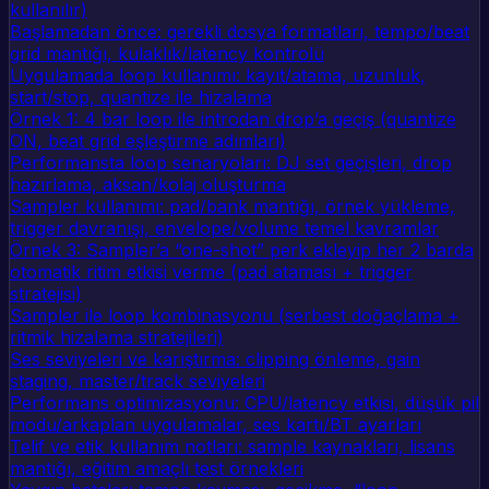
kullanılır)
Başlamadan önce: gerekli dosya formatları, tempo/beat
grid mantığı, kulaklık/latency kontrolü
Uygulamada loop kullanımı: kayıt/atama, uzunluk,
start/stop, quantize ile hizalama
Örnek 1: 4 bar loop ile introdan drop’a geçiş (quantize
ON, beat grid eşleştirme adımları)
Performansta loop senaryoları: DJ set geçişleri, drop
hazırlama, aksan/kolaj oluşturma
Sampler kullanımı: pad/bank mantığı, örnek yükleme,
trigger davranışı, envelope/volume temel kavramlar
Örnek 3: Sampler’a “one-shot” perk ekleyip her 2 barda
otomatik ritim etkisi verme (pad ataması + trigger
stratejisi)
Sampler ile loop kombinasyonu (serbest doğaçlama +
ritmik hizalama stratejileri)
Ses seviyeleri ve karıştırma: clipping önleme, gain
staging, master/track seviyeleri
Performans optimizasyonu: CPU/latency etkisi, düşük pil
modu/arkaplan uygulamalar, ses kartı/BT ayarları
Telif ve etik kullanım notları: sample kaynakları, lisans
mantığı, eğitim amaçlı test örnekleri