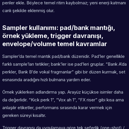
periler ekle. Böylece temel ritim kaybolmaz; yeni enerji katmanı
canlı şekilde eklenmiş olur.
Sampler kullanımı: pad/bank mantığı,
örnek yükleme, trigger davranışı,
envelope/volume temel kavramlar
Sampler’da temel mantık pad/bank düzenidir. Pad’ler genellikle
farklı sample’ları tetikler; bank’ler ise pad’leri gruplar. “Bank A’da
perkler, Bank B’de vokal fragmanlar” gibi bir düzen kurmak, set
esnasında aradığını hızlı bulmana yardım eder.
Örnek yüklerken adlandırma yap. Arayüz küçükse isimler daha
da değerlidir. “Kick perk 1”, “Vox ah 1”, “FX riser” gibi kısa ama
anlaşılır etiketler, performans sırasında karar vermek için
gereken süreyi kısaltır.
Trigger davranışı da uygulamaya göre tek seferlik (one-shot) /