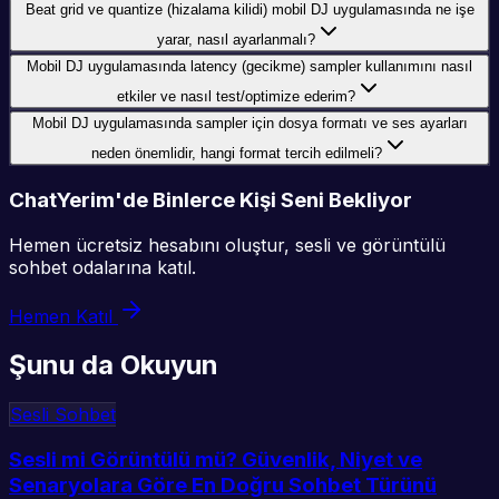
Beat grid ve quantize (hizalama kilidi) mobil DJ uygulamasında ne işe
yarar, nasıl ayarlanmalı?
Mobil DJ uygulamasında latency (gecikme) sampler kullanımını nasıl
etkiler ve nasıl test/optimize ederim?
Mobil DJ uygulamasında sampler için dosya formatı ve ses ayarları
neden önemlidir, hangi format tercih edilmeli?
ChatYerim'de Binlerce Kişi Seni Bekliyor
Hemen ücretsiz hesabını oluştur, sesli ve görüntülü
sohbet odalarına katıl.
Hemen Katıl
Şunu da Okuyun
Sesli Sohbet
Sesli mi Görüntülü mü? Güvenlik, Niyet ve
Senaryolara Göre En Doğru Sohbet Türünü