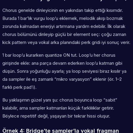
Chorus genelde dinleyicinin en yakından takip ettiği kısımdır.
Burada 1 bar’lık vurgu loop’u eklemek, melodik akışı bozmak
zorunda kalmadan enerjiyi artırmana yardım edebilir. İlk olarak
chorus bölümünü dinleyip güçlü bir element seç: çoğu zaman
kick pattern veya vokal arka planındaki perk gridi iyi sonuç verir.
1 bar loop’u kurarken quantize ON tut. Loop’u her chorus
girişinde ekle: ana parça devam ederken loop’u katman gibi
düşün. Sonra yoğunluğu ayarla; ya loop seviyesi biraz kısılır ya
da sampler ile eş zamanlı “mikro varyasyon” eklenir (ör. 1–2
farklı perk pad’i).
Bu yaklaşımın güzel yanı şu: chorus boyunca loop “sabit”
kalabilir, ama sampler katmanları küçük farklılıklar getirir.
Böylece repetitif değil, yaşayan bir tekrar hissi oluşur.
Örnek 4: Bridge’te sampler’la vokal fragman