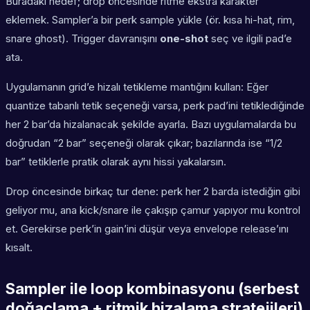
Buradaki hedef; drop öncesinde ritme ekstra karakter
eklemek. Sampler’a bir perk sample yükle (ör. kısa hi-hat, rim,
snare ghost). Trigger davranışını
one-shot
seç ve ilgili pad’e
ata.
Uygulamanın grid’e hizalı tetikleme mantığını kullan: Eğer
quantize tabanlı tetik seçeneği varsa, perk pad’ini tetiklediğinde
her 2 bar’da hizalanacak şekilde ayarla. Bazı uygulamalarda bu
doğrudan “2 bar” seçeneği olarak çıkar; bazılarında ise “1/2
bar” tetiklerle pratik olarak aynı hissi yakalarsın.
Drop öncesinde birkaç tur dene: perk her 2 barda istediğin gibi
geliyor mu, ana kick/snare ile çakışıp çamur yapıyor mu kontrol
et. Gerekirse perk’in gain’ini düşür veya envelope release’ını
kısalt.
Sampler ile loop kombinasyonu (serbest
doğaçlama + ritmik hizalama stratejileri)