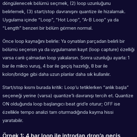
döngülenecek bölümü seçmek, (2) loop uzunluğunu
belirlemek, (3) start/stop davranışını quantize ile hizalamak.
Uygulama içinde “Loop”, “Hot Loop”, “A-B Loop” ya da
“Length” benzeri bir bölüm görmen normal.
Önce loop kaynağını belirle: Ya oynatılan parçadan belirli bir
bölümü seçersin ya da uygulamanın kayıt (loop capture) özelliği
varsa canlı çalmadan loop yakalarsın. Sonra uzunluğu ayarla: 1
bar ile mikro vuruş, 4 bar ile geçiş hazırlığı, 8 bar ile
kolon/bridge gibi daha uzun planlar daha sık kullanılır.
Start/stop kısmı burada kritik: Loop’u tetiklerken “anlık başla”
seçeneği yerine (varsa) quantize’lı davranışı tercih et. Quantize
ON olduğunda loop başlangıcı beat grid’e oturur; OFF ise
özellikle tempo analizi tam oturmadığında kayma hissi
yaratabilir.
Örnek 1: 4 bar loop ile introdan drop’a geçiş