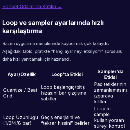
Sohbet Odalarına Katılın →
Loop ve sampler ayarlarında hızlı
karşılaştırma
Bazen uygulama menülerinde kaybolmak çok kolaydır.
Aşağıdaki tablo, pratikte “hangi ayar neyi etkiliyor?” sorusunu
daha hızlı yanıtlamak için hazırlandı.
Sampler’da
Ayar/Özellik
Loop’ta Etkisi
Etkisi
Pad tetiklerinin
Loop başlangıç/bitiş
Quantize / Beat
zamanlamasını
hizasını bar çizgisine
Grid
ızgaraya
sabitler
kilitler
Loop’lu
sample
Loop Uzunluğu
Geçiş enerjisini ve
kullanıyorsan
(1/2/4/8 bar)
“tekrar hissini” belirler
süreyi kontrol