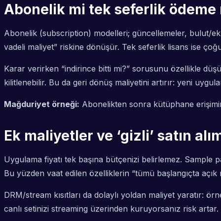
Abonelik mi tek seferlik ödeme 
Abonelik (subscription) modelleri; güncellemeler, bulut/ek 
vadeli maliyet” riskine dönüşür. Tek seferlik lisans ise ço
Karar verirken “indirince bitti mi?” sorusunu özellikle düş
kilitlenebilir. Bu da geri dönüş maliyetini artırır: yeni uyg
Mağduriyet örneği:
Abonelikten sonra kütüphane erişimin
Ek maliyetler ve ‘gizli’ satın al
Uygulama fiyatı tek başına bütçenizi belirlemez. Sample pack
Bu yüzden vaat edilen özelliklerin “tümü başlangıçta açı
DRM/stream kısıtları da dolaylı yoldan maliyet yaratır: örn
canlı setinizi streaming üzerinden kuruyorsanız risk artar.