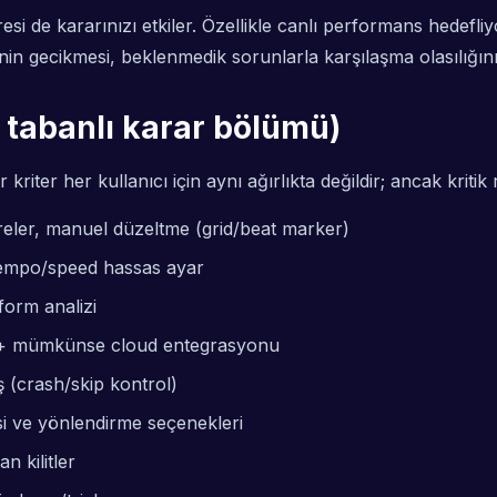
resi de kararınızı etkiler. Özellikle canlı performans hedef
n gecikmesi, beklenmedik sorunlarla karşılaşma olasılığını a
t tabanlı karar bölümü)
riter her kullanıcı için aynı ağırlıkta değildir; ancak kritik r
treler, manuel düzeltme (grid/beat marker)
 tempo/speed hassas ayar
rm analizi
a + mümkünse cloud entegrasyonu
 (crash/skip kontrol)
isi ve yönlendirme seçenekleri
n kilitler