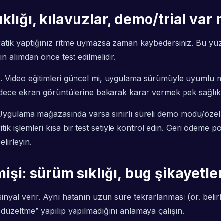
lığı, kılavuzlar, demo/trial var 
atik yaptığınız ritme uymazsa zaman kaybedersiniz. Bu yü
tın alımdan önce test edilmelidir.
mli. Video eğitimleri güncel mi, uygulama sürümüyle uyumlu m
adece ekran görüntülerine bakarak karar vermek pek sağlıkl
ygulama mağazasında varsa sınırlı süreli demo modu/özellik kı
tik işlemleri kısa bir test setiyle kontrol edin. Geri ödeme p
elirleyin.
şi: sürüm sıklığı, bug şikayetler
 sinyal verir. Aynı hatanın uzun süre tekrarlanması (ör. bel
düzeltme” yapılıp yapılmadığını anlamaya çalışın.