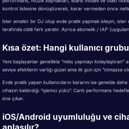
performans, müzik kaynakları, lisans modeli ve olası ris
kontrol listesine dönüştürerek, karar vermeden önce netle
İster amatör bir DJ olup evde pratik yapmak isteyin, ister
tarafında ciddi fark yaratır. Ayrıca abonelik / IAP (uygulam
Kısa özet: Hangi kullanıcı gru
Yeni başlayanlar genellikle “miks yapmayı kolaylaştıran” akı
seviye efektlerin varlığı güzel ama ilk gün için “olmazsa
Evde pratik yapan kullanıcıların kararını ise genelde dah
cihazın kaldırdığı “işlemci yükü”. Canlı performans hedefleye
öne çıkar.
iOS/Android uyumluluğu ve ciha
anlaşılır?