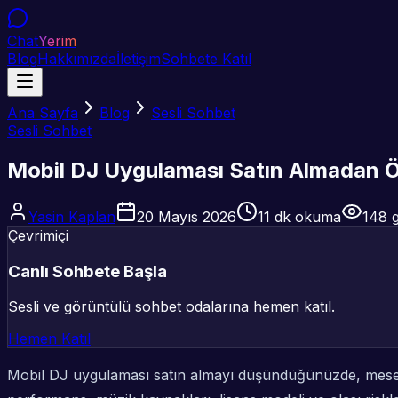
Chat
Yerim
Blog
Hakkımızda
İletişim
Sohbete Katıl
Ana Sayfa
Blog
Sesli Sohbet
Sesli Sohbet
Mobil DJ Uygulaması Satın Almadan Önc
Yasin Kaplan
20 Mayıs 2026
11
dk okuma
148
g
Çevrimiçi
Canlı Sohbete Başla
Sesli ve görüntülü sohbet odalarına hemen katıl.
Hemen Katıl
Mobil DJ uygulaması satın almayı düşündüğünüzde, mesele