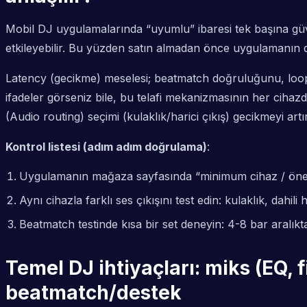
Mobil DJ uygulamalarında “uyumlu” ibaresi tek başına g
etkileyebilir. Bu yüzden satın almadan önce uygulamanın 
Latency (gecikme) meselesi; beatmatch doğruluğunu, loop’la
ifadeler görseniz bile, bu telafi mekanizmasının her cihaz
(Audio routing) seçimi (kulaklık/harici çıkış) gecikmeyi artır
Kontrol listesi (adım adım doğrulama)
:
Uygulamanın mağaza sayfasında “minimum cihaz / öneri
Aynı cihazla farklı ses çıkışını test edin: kulaklık, dah
Beatmatch testinde kısa bir set deneyin: 4-8 bar aralıkt
Temel DJ ihtiyaçları: miks (EQ, f
beatmatch/destek