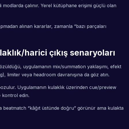
 modlarda çalınır. Yerel kütüphane erişimi güçlü olan
apmadan alınan kararlar, zamanla “bazı parçaları
ulaklık/harici çıkış senaryoları
sıl çözüldüğü, uygulamanın mix/summation yaklaşımı, efekt
ing), limiter veya headroom davranışına da göz atın.
z bozulur. Uygulamanın kulaklık üzerinden cue/preview
 kontrol edin.
lırsa beatmatch “kâğıt üstünde doğru” görünür ama kulakta