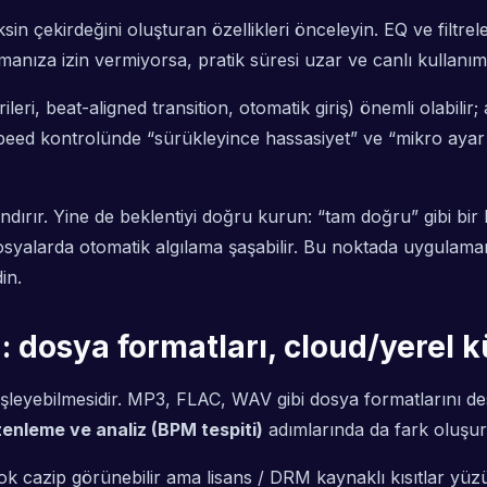
ksin çekirdeğini oluşturan özellikleri önceleyin. EQ ve filtre
anıza izin vermiyorsa, pratik süresi uzar ve canlı kullanımd
ileri, beat-aligned transition, otomatik giriş) önemli olabili
peed kontrolünde “sürükleyince hassasiyet” ve “mikro ayar
ndırır. Yine de beklentiyi doğru kurun: “tam doğru” gibi bir
osyalarda otomatik algılama şaşabilir. Bu noktada uygulama
in.
 dosya formatları, cloud/yerel
 işleyebilmesidir. MP3, FLAC, WAV gibi dosya formatlarını
enleme ve analiz (BPM tespiti)
adımlarında da fark oluşur
k cazip görünebilir ama lisans / DRM kaynaklı kısıtlar yüzün