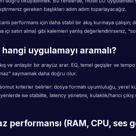
kleri doğru okuyabilmek. Bu rehberde,
mobil DJ uygulaması s
ştirmeniz gereken başlıkları adım adım toparlayacağız.
 canlı performans için daha stabil bir akış kurmaya çalışın
a içi satın alma) gibi kalemleri yanlış değerlendirirseniz, “
bu hangi uygulamayı aramalı?
ş ve anlaşılır bir arayüz arar. EQ, temel geçişler ve tempo de
 olmaz” saymamak daha doğru olur.
a somut kriterler belirler: dosya formatı uyumluluğu, yerel
nlerde ise stabilite, latency yönetimi, kulaklık/harici çıkış s
z performansı (RAM, CPU, ses ge