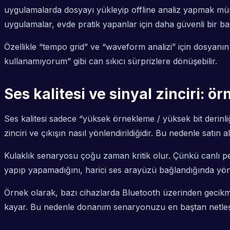
uygulamalarda dosyayı yükleyip offline analiz yapmak mümk
uygulamalar, evde pratik yapanlar için daha güvenli bir ba
Özellikle “tempo grid” ve “waveform analizi” için dosyanı
kullanamıyorum” gibi can sıkıcı sürprizlere dönüşebilir.
Ses kalitesi ve sinyal zinciri: ör
Ses kalitesi sadece “yüksek örnekleme / yüksek bit derinliğ
zinciri ve çıkışın nasıl yönlendirildiğidir. Bu nedenle sat
Kulaklık senaryosu çoğu zaman kritik olur. Çünkü canlı p
yapıp yapamadığını, harici ses arayüzü bağlandığında yönl
Örnek olarak, bazı cihazlarda Bluetooth üzerinden gecikme
kayar. Bu nedenle donanım senaryonuzu en baştan netleşti