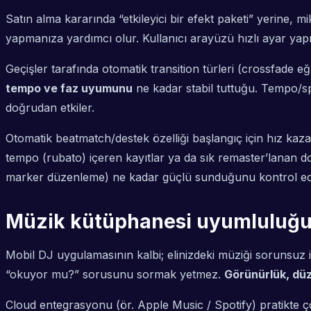
Satın alma kararında “etkileyici bir efekt paketi” yerine, mi
yapmanıza yardımcı olur. Kullanıcı arayüzü hızlı ayar yapm
Geçişler tarafında otomatik transition türleri (crossfade eğr
tempo ve faz uyumunu
ne kadar stabil tuttuğu. Tempo/s
doğrudan etkiler.
Otomatik beatmatch/destek özelliği başlangıç için hız kaza
tempo (rubato) içeren kayıtlar ya da sık remaster’lanan d
marker düzenleme) ne kadar güçlü sunduğunu kontrol ed
Müzik kütüphanesi uyumluluğu:
Mobil DJ uygulamasının kalbi; elinizdeki müziği sorunsuz
“okuyor mu?” sorusunu sormak yetmez.
Görünürlük, düz
Cloud entegrasyonu (ör. Apple Music / Spotify) pratikte ço