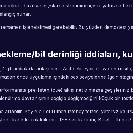
ünken, bazı senaryolarda streaming içerik yalnızca belirli
şlangıç sunar.
n tamamen işlenebilmesi gerekebilir. Bu yüzden demo/test y
nekleme/bit derinliği iddiaları, k
i” gibi iddialarla anlaşılmaz. Asıl belirleyici; dosyanın na
ın almadan önce uygulama içindeki ses seviyelerine (gain stag
erformansta pre-listen (cue) akışı net olmazsa geçişlerini
endirme davranışının değişip değişmediğini küçük bir testle
 artabilir. Böyle bir durumda latency telafisi yetersiz ka
rin: kablolu kulaklık mı, USB ses kartı mı, Bluetooth mu?