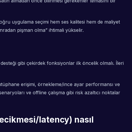
atın almadan önce bilinmesi gerekenler
temasını bir
; doğru uygulama seçimi hem ses kalitesi hem de maliyet
sonradan pişman olma” ihtimali yükselir.
steği gibi çekirdek fonksiyonlar ilk öncelik olmalı. İleri
 kütüphane erişimi, örnekleme/ince ayar performansı ve
enaryoları ve offline çalışma gibi risk azaltıcı noktalar
cikmesi/latency) nasıl