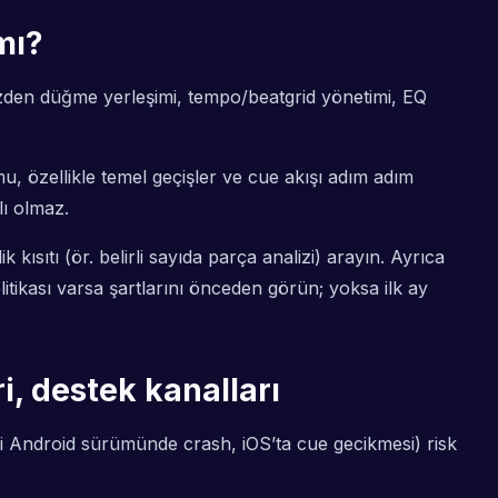
mı?
zden düğme yerleşimi, tempo/beatgrid yönetimi, EQ
u, özellikle temel geçişler ve cue akışı adım adım
ı olmaz.
sıtı (ör. belirli sayıda parça analizi) arayın. Ayrıca
olitikası varsa şartlarını önceden görün; yoksa ilk ay
i, destek kanalları
irli Android sürümünde crash, iOS’ta cue gecikmesi) risk