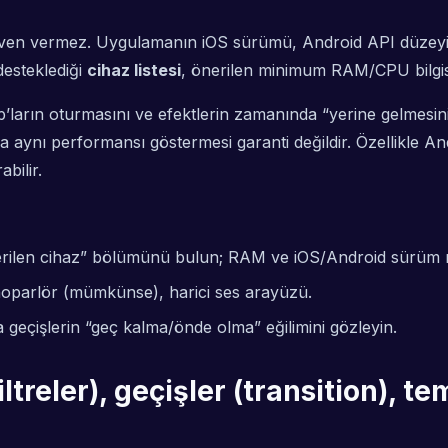
üven vermez. Uygulamanın iOS sürümü, Android API düzeyi 
desteklediği
cihaz listesi
, önerilen minimum RAM/CPU bilgisi
rın oturmasını ve efektlerin zamanında “yerine gelmesini” e
da aynı performansı göstermesi garanti değildir. Özellikle A
abilir.
len cihaz” bölümünü bulun; RAM ve iOS/Android sürüm notl
ili hoparlör (mümkünse), harici ses arayüzü.
a geçişlerin “geç kalma/önde olma” eğilimini gözleyin.
iltreler), geçişler (transition),