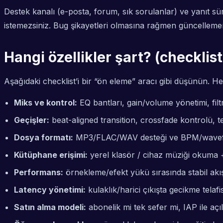
Destek kanalı (e-posta, forum, sık sorulanlar) ve yanıt sü
istemezsiniz. Bug şikayetleri olmasına rağmen güncellemeni
Hangi özellikler şart? (checklis
Aşağıdaki checklist’i bir “ön eleme” aracı gibi düşünün. Her k
Miks ve kontrol:
EQ bantları, gain/volume yönetimi, fil
Geçişler:
beat-aligned transition, crossfade kontrolü,
Dosya formatı:
MP3/FLAC/WAV desteği ve BPM/wavefo
Kütüphane erişimi:
yerel klasör / cihaz müziği okum
Performans:
örnekleme/efekt yükü sırasında stabil akış
Latency yönetimi:
kulaklık/harici çıkışta gecikme telaf
Satın alma modeli:
abonelik mi tek sefer mi, IAP ile açıla