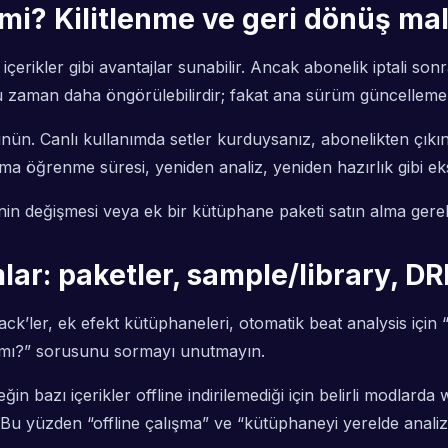
mi? Kilitlenme ve geri dönüş mal
içerikler gibi avantajlar sunabilir. Ancak abonelik iptali so
ğu zaman daha öngörülebilirdir; fakat ana sürüm güncellemeleri
ünün. Canlı kullanımda setler kurduysanız, abonelikten çıkın
ulama öğrenme süresi, yeniden analiz, yeniden hazırlık gibi eks
in değişmesi veya ek bir kütüphane paketi satın alma gerek
ımlar: paketler, sample/library, D
’ler, ek efekt kütüphaneleri, otomatik beat analysis için “pr
k mı?” sorusunu sormayı unutmayın.
eğin bazı içerikler offline indirilemediği için belirli modla
 Bu yüzden “offline çalışma” ve “kütüphaneyi yerelde analiz 