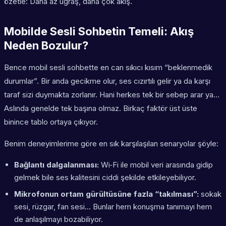
özetle: Daha az uğraş, daha çok akış.
Mobilde Sesli Sohbetin Temeli: Akış
Neden Bozulur?
Bence mobil sesli sohbette en can sıkıcı kısım “beklenmedik
durumlar”. Bir anda gecikme olur, ses cızırtılı gelir ya da karşı
taraf sizi duymakta zorlanır. Hani herkes tek bir sebep arar ya…
Aslında genelde tek başına olmaz. Birkaç faktör üst üste
binince tablo ortaya çıkıyor.
Benim deneyimlerime göre en sık karşılaşılan senaryolar şöyle:
Bağlantı dalgalanması:
Wi‑Fi ile mobil veri arasında gidip
gelmek bile ses kalitesini ciddi şekilde etkileyebiliyor.
Mikrofonun ortam gürültüsüne fazla “takılması”:
sokak
sesi, rüzgar, fan sesi… Bunlar hem konuşma tanımayı hem
de anlaşılmayı bozabiliyor.