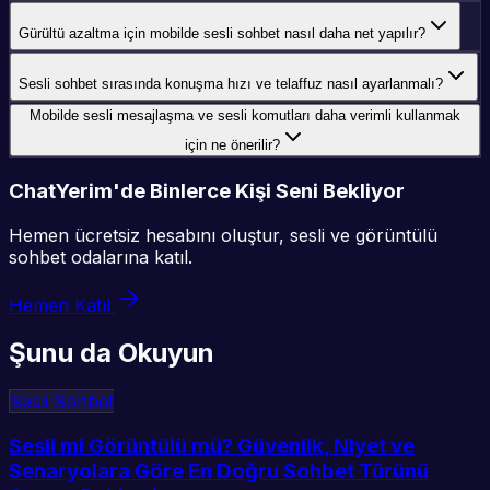
Gürültü azaltma için mobilde sesli sohbet nasıl daha net yapılır?
Sesli sohbet sırasında konuşma hızı ve telaffuz nasıl ayarlanmalı?
Mobilde sesli mesajlaşma ve sesli komutları daha verimli kullanmak
için ne önerilir?
ChatYerim'de Binlerce Kişi Seni Bekliyor
Hemen ücretsiz hesabını oluştur, sesli ve görüntülü
sohbet odalarına katıl.
Hemen Katıl
Şunu da Okuyun
Sesli Sohbet
Sesli mi Görüntülü mü? Güvenlik, Niyet ve
Senaryolara Göre En Doğru Sohbet Türünü