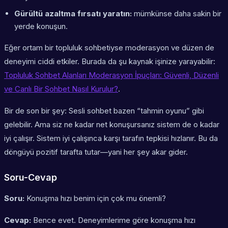
Gürültü azaltma fırsatı yaratın:
mümkünse daha sakin bir
yerde konuşun.
Eğer ortam bir topluluk sohbetiyse moderasyon ve düzen de
deneyimi ciddi etkiler. Burada da şu kaynak işinize yarayabilir:
Topluluk Sohbet Alanları Moderasyon İpuçları: Güvenli, Düzenli
ve Canlı Bir Sohbet Nasıl Kurulur?
.
Bir de son bir şey: Sesli sohbet bazen “tahmin oyunu” gibi
gelebilir. Ama siz ne kadar net konuşursanız sistem de o kadar
iyi çalışır. Sistem iyi çalışınca karşı tarafın tepkisi hızlanır. Bu da
döngüyü pozitif tarafta tutar—yani her şey akar gider.
Soru-Cevap
Soru:
Konuşma hızı benim için çok mu önemli?
Cevap:
Bence evet. Deneyimlerime göre konuşma hızı