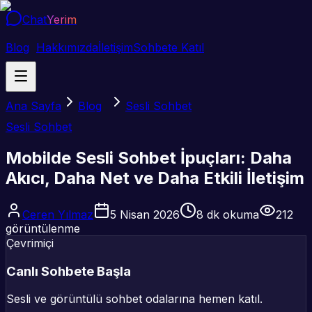
Chat
Yerim
Blog
Hakkımızda
İletişim
Sohbete Katıl
Ana Sayfa
Blog
Sesli Sohbet
Sesli Sohbet
Mobilde Sesli Sohbet İpuçları: Daha
Akıcı, Daha Net ve Daha Etkili İletişim
Ceren Yılmaz
5 Nisan 2026
8
dk okuma
212
görüntülenme
Çevrimiçi
Canlı Sohbete Başla
Sesli ve görüntülü sohbet odalarına hemen katıl.