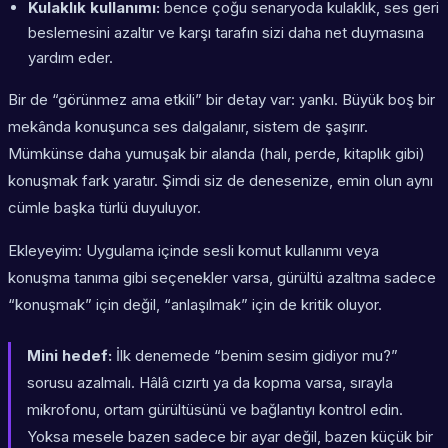
Kulaklık kullanımı:
bence çoğu senaryoda kulaklık, ses geri
beslemesini azaltır ve karşı tarafın sizi daha net duymasına
yardım eder.
Bir de “görünmez ama etkili” bir detay var: yankı. Büyük boş bir
mekânda konuşunca ses dalgalanır, sistem de şaşırır.
Mümkünse daha yumuşak bir alanda (halı, perde, kitaplık gibi)
konuşmak fark yaratır. Şimdi siz de denesenize, emin olun aynı
cümle başka türlü duyuluyor.
Ekleyeyim: Uygulama içinde
sesli komut kullanımı
veya
konuşma tanıma
gibi seçenekler varsa, gürültü azaltma sadece
“konuşmak” için değil, “anlaşılmak” için de kritik oluyor.
Mini hedef:
İlk denemede “benim sesim gidiyor mu?”
sorusu azalmalı. Hâlâ cızırtı ya da kopma varsa, sırayla
mikrofonu, ortam gürültüsünü ve bağlantıyı kontrol edin.
Yoksa mesele bazen sadece bir ayar değil, bazen küçük bir