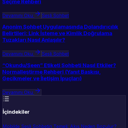
Seçme Rehberi
Devamını Oku
Sesli Sohbet
Anonim Sohbet Uygulamasında Dolandırıcılık
Belirtileri: Link İsteme ve Kimlik Doğrulama
Tuzakları Nasıl Anlaşılır?
Devamını Oku
Sesli Sohbet
“Okundu/Seen” Etiketi Sohbeti Nasıl Etkiler?
Normalleştirme Rehberi (Yanıt Baskısı,
Gecikmeler ve İletişim İpuçları)
Devamını Oku
İçindekiler
Mobilde Sesli Sohbetin Temeli: Akış Neden Bozulur?