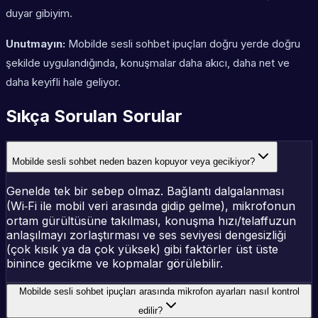
duyar gibiyim.
Unutmayın:
Mobilde sesli sohbet ipuçları doğru yerde doğru
şekilde uygulandığında, konuşmalar daha akıcı, daha net ve
daha keyifli hale geliyor.
Sıkça Sorulan Sorular
Mobilde sesli sohbet neden bazen kopuyor veya gecikiyor?
Genelde tek bir sebep olmaz. Bağlantı dalgalanması
(Wi‑Fi ile mobil veri arasında gidip gelme), mikrofonun
ortam gürültüsüne takılması, konuşma hızı/telaffuzun
anlaşılmayı zorlaştırması ve ses seviyesi dengesizliği
(çok kısık ya da çok yüksek) gibi faktörler üst üste
binince gecikme ve kopmalar görülebilir.
Mobilde sesli sohbet ipuçları arasında mikrofon ayarları nasıl kontrol
edilir?