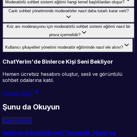
Moderatörlü sohbet sistemi eğitimi hangi temel başlıklardan oluşur?
Canlı sohbet yönetiminde moderatörler nasıl daha tutarlı karar verir?
Kriz anı moderasyonu için moderatörlü sohbet sistemi eğitimi nasıl bir
prova içermelidir?
Kullanıcı şikayetleri yönetimi moderatör eğitiminde nasıl ele alınır?
ChatYerim'de Binlerce Kişi Seni Bekliyor
Hemen ücretsiz hesabını oluştur, sesli ve görüntülü
sohbet odalarına katıl.
Hemen Katıl
Şunu da Okuyun
Sesli Sohbet
Sesli mi Görüntülü mü? Güvenlik, Niyet ve