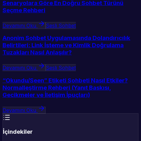
Senaryolara Göre En Doğru Sohbet Türünü
Seçme Rehberi
Devamını Oku
Sesli Sohbet
Anonim Sohbet Uygulamasında Dolandırıcılık
Belirtileri: Link İsteme ve Kimlik Doğrulama
Tuzakları Nasıl Anlaşılır?
Devamını Oku
Sesli Sohbet
“Okundu/Seen” Etiketi Sohbeti Nasıl Etkiler?
Normalleştirme Rehberi (Yanıt Baskısı,
Gecikmeler ve İletişim İpuçları)
Devamını Oku
İçindekiler