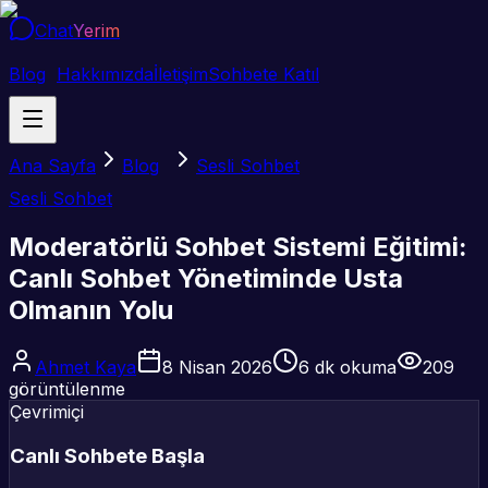
Chat
Yerim
Blog
Hakkımızda
İletişim
Sohbete Katıl
Ana Sayfa
Blog
Sesli Sohbet
Sesli Sohbet
Moderatörlü Sohbet Sistemi Eğitimi:
Canlı Sohbet Yönetiminde Usta
Olmanın Yolu
Ahmet Kaya
8 Nisan 2026
6
dk okuma
209
görüntülenme
Çevrimiçi
Canlı Sohbete Başla