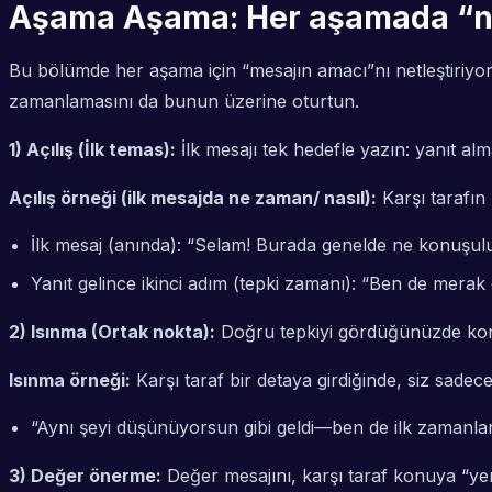
Aşama Aşama: Her aşamada “ne 
Bu bölümde her aşama için “mesajın amacı”nı netleştiriy
zamanlamasını da bunun üzerine oturtun.
1) Açılış (İlk temas):
İlk mesajı tek hedefle yazın: yanıt alma
Açılış örneği (ilk mesajda ne zaman/ nasıl):
Karşı tarafın 
İlk mesaj (anında): “Selam! Burada genelde ne konuşu
Yanıt gelince ikinci adım (tepki zamanı): “Ben de merak e
2) Isınma (Ortak nokta):
Doğru tepkiyi gördüğünüzde konuya 
Isınma örneği:
Karşı taraf bir detaya girdiğinde, siz sad
“Aynı şeyi düşünüyorsun gibi geldi—ben de ilk zamanlar
3) Değer önerme:
Değer mesajını, karşı taraf konuya “yerl