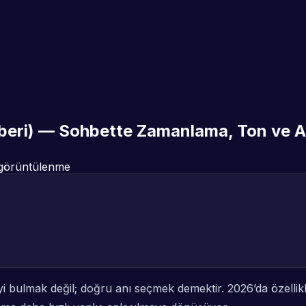
eri) — Sohbette Zamanlama, Ton ve Ak
görüntülenme
yi bulmak değil; doğru
an
ı seçmek demektir. 2026’da özellikl