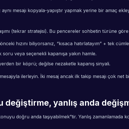
aynı mesajı kopyala-yapıştır yapmak yerine bir amaç ekleyin 
aşımı (tekrar stratejisi). Bu pencereler sohbetin türüne göre
önceki hızını biliyorsanız, “kısaca hatırlatayım” + tek cümle
 soru veya seçenekli kapanışa yakın hamle.
erden bir köprü; değilse nezaketle kapanış sinyali.
jıyla ilerleyin. İki mesaj ancak ilk takip mesajı çok net b
u değiştirme, yanlış anda değiş
nuyu doğru anda taşıyabilmek”tir. Yanlış zamanlamada konu 