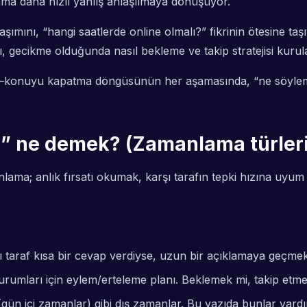
lama daha hızlı yanlış anlaşılmaya dönüşüyor.
aşımını, “hangi saatlerde online olmalı?” fikrinin ötesine t
, gecikme olduğunda nasıl bekleme ve takip stratejisi kurul
konuyu kapatma döngüsünün her aşamasında, “ne söylemeli”
i” ne demek? (Zamanlama türleri
ama; anlık fırsatı okumak, karşı tarafın tepki hızına uyum
rşı taraf kısa bir cevap verdiyse, uzun bir açıklamaya geçmek
umları için eylem/erteleme planı. Beklemek mi, takip etmek
(gün içi zamanlar) gibi dış zamanlar. Bu yazıda bunlar yardı