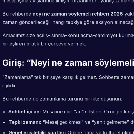
mesajlaşma akışlarında iletişim hızlanırken, yanlış zaman
Bu rehberde
neyi ne zaman söylemeli rehberi 2026
yakl
zaman gönderileceği, hangi tepkiye göre aksiyon alınacağı
Amacımız size açılış–ısınma–konu açma–samimiyet kurma–
birleştiren pratik bir çerçeve vermek.
Giriş: “Neyi ne zaman söylemel
“Zamanlama” tek bir şeye karşılık gelmez. Sohbette zamanl
ilgilidir.
Bu rehberde üç zamanlama türünü birlikte düşünün:
Sohbet içi an:
Mesajınızı bir “an”a iliştirin. Örneğin ka
Tepki zamanı:
“Mesaj gecikmesi” ve “yanıt gelmeme” dur
Genel erişilebilir saatler:
Online olma ve kültürel ritim 