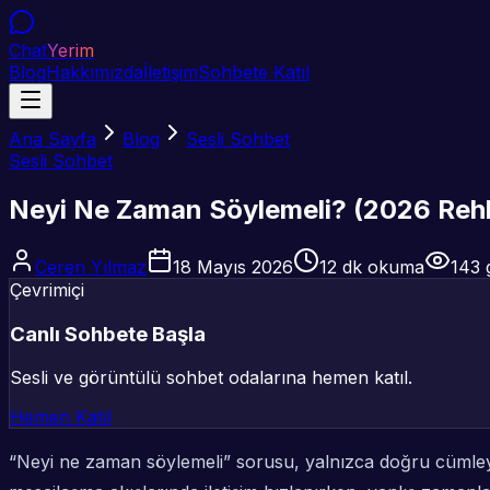
Chat
Yerim
Blog
Hakkımızda
İletişim
Sohbete Katıl
Ana Sayfa
Blog
Sesli Sohbet
Sesli Sohbet
Neyi Ne Zaman Söylemeli? (2026 Rehb
Ceren Yılmaz
18 Mayıs 2026
12
dk okuma
143
Çevrimiçi
Canlı Sohbete Başla
Sesli ve görüntülü sohbet odalarına hemen katıl.
Hemen Katıl
“Neyi ne zaman söylemeli” sorusu, yalnızca doğru cümle