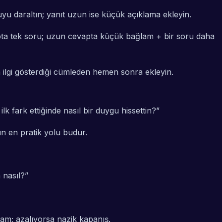
uyu daraltın; yanıt uzun ise küçük açıklama ekleyin.
ta tek soru; uzun cevapta küçük bağlam + bir soru daha
 ilgi gösterdiği cümleden hemen sonra ekleyin.
k fark ettiğinde nasıl bir duygu hissettin?”
ın en pratik yolu budur.
 nasıl?”
vam; azalıyorsa nazik kapanış.