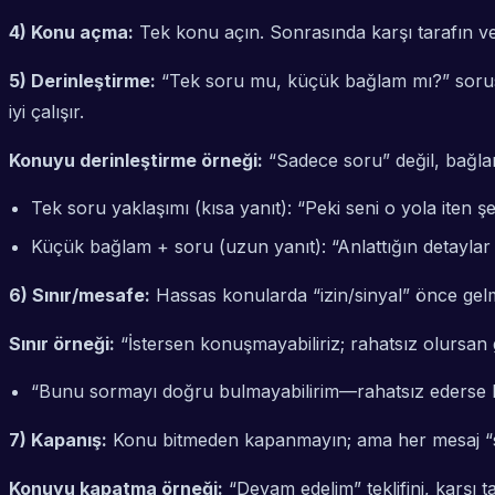
4) Konu açma:
Tek konu açın. Sonrasında karşı tarafın ver
5) Derinleştirme:
“Tek soru mu, küçük bağlam mı?” sorus
iyi çalışır.
Konuyu derinleştirme örneği:
“Sadece soru” değil, bağlam
Tek soru yaklaşımı (kısa yanıt): “Peki seni o yola iten 
Küçük bağlam + soru (uzun yanıt): “Anlattığın detaylar i
6) Sınır/mesafe:
Hassas konularda “izin/sinyal” önce gelme
Sınır örneği:
“İstersen konuşmayabiliriz; rahatsız olursan ge
“Bunu sormayı doğru bulmayabilirim—rahatsız ederse hi
7) Kapanış:
Konu bitmeden kapanmayın; ama her mesaj “sü
Konuyu kapatma örneği:
“Devam edelim” teklifini, karşı 