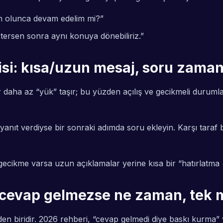
un olunca devam edelim mi?”
stersen sonra aynı konuya dönebiliriz.”
si: kısa/uzun mesaj, soru zaman
daha az “yük” taşır; bu yüzden açılış ve gecikmeli durumlard
nıt verdiyse bir sonraki adımda soru ekleyin. Karşı taraf bu
ecikme varsa uzun açıklamalar yerine kısa bir “hatırlatma +
 cevap gelmezse ne zaman, tek m
en biridir. 2026 rehberi, “cevap gelmedi diye baskı kurma” y