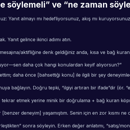
söylemeli” ve “ne zaman söylem
oruz: Yanıt almayı mı hedefliyorsunuz, akış mı kuruyorsun
k. Yanıt gelince ikinci adımı atın.
mesajına/aktifliğine denk geldiğiniz anda, kısa ve bağ kuran 
luyor—sen daha çok hangi konulardan keyif alıyorsun?”
ttim; daha önce [bahsettiği konu] ile ilgili bir şey deneyimle
bağlayın. Doğru tepki, “ilgiyi artıran bir ifade”dir (ör. “e
ece tekrar etmek yerine minik bir doğrulama + bağ kuran köp
 [benzer deneyim] yaşamıştım. Senin için en zor kısmı ne 
eştikten” sonra söyleyin. Erken değer anlatımı, “satış/monol