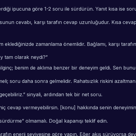
diği ipucuna göre 1-2 soru ile sürdürün. Yanıt kısa ise sor
unun cevabı, karşı tarafın cevap uzunluğudur. Kısa cevap
 eklediğinizde zamanlama önemlidir. Bağlamı, karşı tarafın
şey tam olarak neydi?”
lginç; benim de aklıma benzer bir deneyim geldi. Sen bunu il
li; soru daha sonra gelmelidir. Rahatsızlık riskini azaltman
çebiliriz.” sinyali, ardından tek bir net soru.
ç cevap vermeyebilirsin. [konu] hakkında senin deneyimin
rdürme” olmamalı. Doğal kapanışı teklif edin.
tarafın enerji seviyesine göre yapın. Eğer akış sürüyorsa de