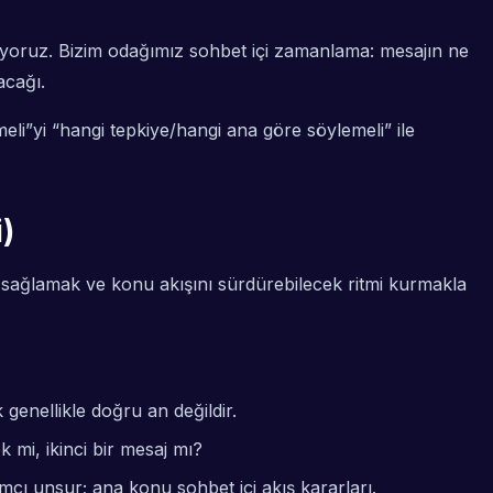
aşıyoruz. Bizim odağımız sohbet içi zamanlama: mesajın ne
acağı.
yi “hangi tepkiye/hangi ana göre söylemeli” ile
)
 sağlamak ve konu akışını sürdürebilecek ritmi kurmakla
 genellikle doğru an değildir.
 mi, ikinci bir mesaj mı?
mcı unsur; ana konu sohbet içi akış kararları.