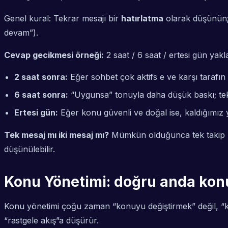
Genel kural: Tekrar mesajı bir
hatırlatma
olarak düşünün; 
devam”).
Cevap gecikmesi örneği:
2 saat / 6 saat / ertesi gün yakl
2 saat sonra:
Eğer sohbet çok aktifs e ve karşı tarafın 
6 saat sonra:
“Uygunsa” tonuyla daha düşük baskı; tek
Ertesi gün:
Eğer konu güvenli ve doğal ise, kaldığımız y
Tek mesaj mı iki mesaj mı?
Mümkün olduğunca tek takip mesa
düşünülebilir.
Konu Yönetimi: doğru anda kon
Konu yönetimi çoğu zaman “konuyu değiştirmek” değil, “ko
“rastgele akış”a düşürür.