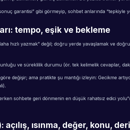
onuç garantisi” gibi görmeyip, sohbet anlarında “tepkiyle yö
rı: tempo, eşik ve bekleme
m, “daha hızlı yazmak” değil; doğru yerde yavaşlamak ve doğr
zunluğu ve süreklilik durumu (ör. tek kelimelik cevaplar, dak
ma göre değişir; ama pratikte şu mantığı izleyin: Gecikme artı
i).
erken sohbete geri dönmenin en düşük rahatsız edici yolu”nu
açılış, ısınma, değer, konu, deri