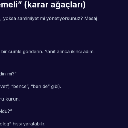
eli” (karar ağaçları)
uz, yoksa samimiyet mi yönetiyorsunuz? Mesaj
bir cümle gönderin. Yanıt alınca ikinci adım.
din mi?”
vet”, “bence”, “ben de” gibi).
rü kurun.
oldu?”
og” hissi yaratabilir.