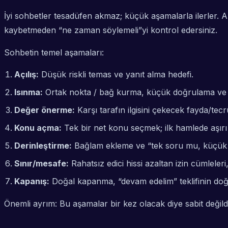
İyi sohbetler tesadüfen akmaz; küçük aşamalarla ilerler. A
kaybetmeden “ne zaman söylemeli”yi kontrol edersiniz.
Sohbetin temel aşamaları:
Açılış:
Düşük riskli temas ve yanıt alma hedefi.
Isınma:
Ortak nokta / bağ kurma, küçük doğrulama ve
Değer önerme:
Karşı tarafın ilgisini çekecek fayda/tec
Konu açma:
Tek bir net konu seçmek; ilk hamlede aşır
Derinleştirme:
Bağlam ekleme ve “tek soru mu, küçük 
Sınır/mesafe:
Rahatsız edici hissi azaltan izin cümlele
Kapanış:
Doğal kapanma, “devam edelim” teklifinin do
Önemli ayrım: Bu aşamalar bir kez olacak diye sabit değild