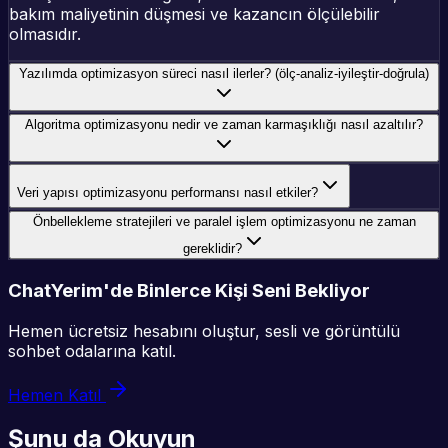
bakım maliyetinin düşmesi ve kazancın ölçülebilir
olmasıdır.
Yazılımda optimizasyon süreci nasıl ilerler? (ölç-analiz-iyileştir-doğrula)
Algoritma optimizasyonu nedir ve zaman karmaşıklığı nasıl azaltılır?
Veri yapısı optimizasyonu performansı nasıl etkiler?
Önbellekleme stratejileri ve paralel işlem optimizasyonu ne zaman
gereklidir?
ChatYerim'de Binlerce Kişi Seni Bekliyor
Hemen ücretsiz hesabını oluştur, sesli ve görüntülü
sohbet odalarına katıl.
Hemen Katıl
Şunu da Okuyun