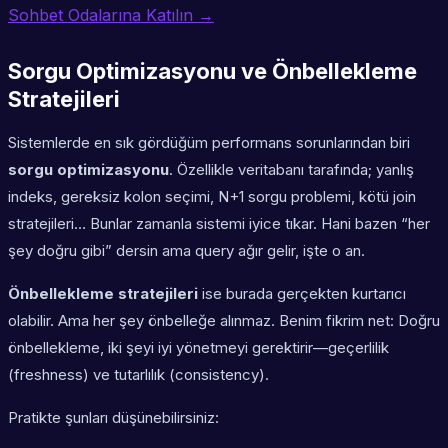
Sohbet Odalarına Katılın →
Sorgu Optimizasyonu ve Önbellekleme
Stratejileri
Sistemlerde en sık gördüğüm performans sorunlarından biri
sorgu optimizasyonu
. Özellikle veritabanı tarafında; yanlış
indeks, gereksiz kolon seçimi, N+1 sorgu problemi, kötü join
stratejileri… Bunlar zamanla sistemi iyice tıkar. Hani bazen “her
şey doğru gibi” dersin ama query ağır gelir, işte o an.
Önbellekleme stratejileri
ise burada gerçekten kurtarıcı
olabilir. Ama her şey önbelleğe alınmaz. Benim fikrim net: Doğru
önbellekleme, iki şeyi iyi yönetmeyi gerektirir—
geçerlilik
(freshness)
ve
tutarlılık (consistency)
.
Pratikte şunları düşünebilirsiniz: