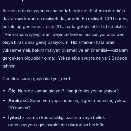
Aslında optimizasyonun ana hedefi çok net: Sistemin istediğin
davranışını korurken maliyeti düşürmek. Bu maliyet; CPU süresi,
bellek, ağ gecikmesi, disk I/O… hatta geliştirilebilirlik bile olabilir.
“Performans iyileştirme” deyince herkes hız sanıyor ama ben
olaya biraz daha geniş bakıyorum: Hız artarken hata oranı
yükselmemeli, bakım maliyeti düşmeli ve en önemlisi—kazanım
gerçekten ölçülebilir olmalı. Yoksa elde avuçta ne var? Sadece
tahmin.
Genelde süreç şöyle ilerliyor, evet:
Ölç
: Nerede zaman gidiyor? Hangi fonksiyonlar şişiyor?
Analiz et
: Sorun veri yapısından mı, algoritmadan mı, yoksa
I/O’dan mı?
İyileştir
:
zaman karmaşıklığı azaltma
veya
bellek
optimizasyonu
gibi hamlelerle darboğazı hedefle.