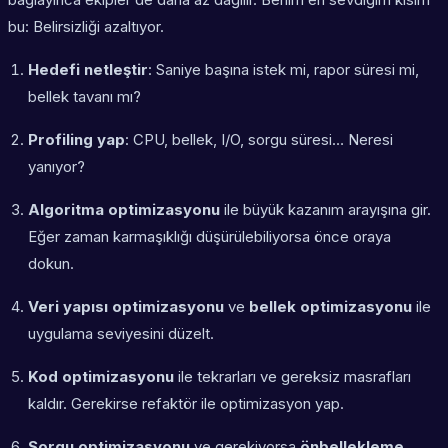
bu: Belirsizliği azaltıyor.
Hedefi netleştir
: Saniye başına istek mi, rapor süresi mi,
bellek tavanı mı?
Profiling yap
: CPU, bellek, I/O, sorgu süresi… Neresi
yanıyor?
Algoritma optimizasyonu
ile büyük kazanım arayışına gir.
Eğer
zaman karmaşıklığı
düşürülebiliyorsa önce oraya
dokun.
Veri yapısı optimizasyonu
ve
bellek optimizasyonu
ile
uygulama seviyesini düzelt.
Kod optimizasyonu
ile tekrarları ve gereksiz masrafları
kaldır. Gerekirse
refaktör ile optimizasyon
yap.
Sorgu optimizasyonu
ve gerekiyorsa
önbellekleme