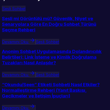
Sesli Sohbet
Sesli mi Görüntülü mü? Güvenlik, Niyet ve
Senaryolara Göre En Doğru Sohbet Türünü
Seçme Rehberi
Devamını Oku
Sesli Sohbet
Anonim Sohbet Uygulamasında Dolandırıcılık
Belirtileri: Link İsteme ve Kimlik Doğrulama
Tuzakları Nasıl Anlaşılır?
Devamını Oku
Sesli Sohbet
“Okundu/Seen” Etiketi Sohbeti Nasıl Etkiler?
Normalleştirme Rehberi (Yanıt Baskısı,
Gecikmeler ve İletişim İpuçları)
Devamını Oku