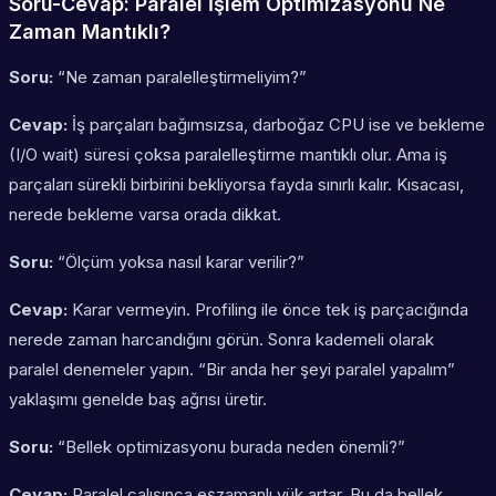
Soru-Cevap: Paralel İşlem Optimizasyonu Ne
Zaman Mantıklı?
Soru:
“Ne zaman paralelleştirmeliyim?”
Cevap:
İş parçaları bağımsızsa, darboğaz CPU ise ve bekleme
(I/O wait) süresi çoksa paralelleştirme mantıklı olur. Ama iş
parçaları sürekli birbirini bekliyorsa fayda sınırlı kalır. Kısacası,
nerede bekleme varsa orada dikkat.
Soru:
“Ölçüm yoksa nasıl karar verilir?”
Cevap:
Karar vermeyin. Profiling ile önce tek iş parçacığında
nerede zaman harcandığını görün. Sonra kademeli olarak
paralel denemeler yapın. “Bir anda her şeyi paralel yapalım”
yaklaşımı genelde baş ağrısı üretir.
Soru:
“Bellek optimizasyonu burada neden önemli?”
Cevap:
Paralel çalışınca eşzamanlı yük artar. Bu da bellek