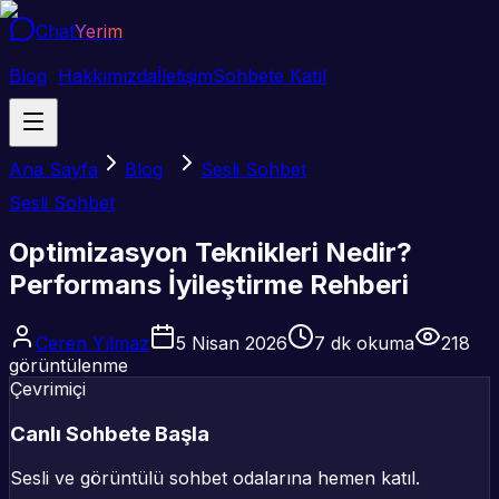
Chat
Yerim
Blog
Hakkımızda
İletişim
Sohbete Katıl
Ana Sayfa
Blog
Sesli Sohbet
Sesli Sohbet
Optimizasyon Teknikleri Nedir?
Performans İyileştirme Rehberi
Ceren Yılmaz
5 Nisan 2026
7
dk okuma
218
görüntülenme
Çevrimiçi
Canlı Sohbete Başla
Sesli ve görüntülü sohbet odalarına hemen katıl.