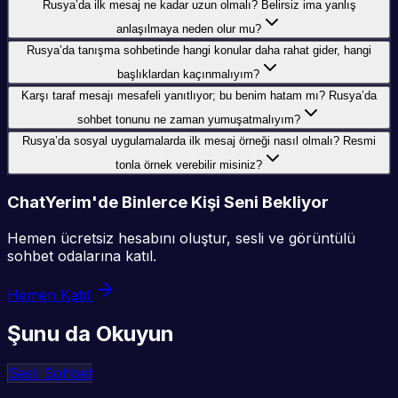
Rusya’da ilk mesaj ne kadar uzun olmalı? Belirsiz ima yanlış
anlaşılmaya neden olur mu?
Rusya’da tanışma sohbetinde hangi konular daha rahat gider, hangi
başlıklardan kaçınmalıyım?
Karşı taraf mesajı mesafeli yanıtlıyor; bu benim hatam mı? Rusya’da
sohbet tonunu ne zaman yumuşatmalıyım?
Rusya’da sosyal uygulamalarda ilk mesaj örneği nasıl olmalı? Resmi
tonla örnek verebilir misiniz?
ChatYerim'de Binlerce Kişi Seni Bekliyor
Hemen ücretsiz hesabını oluştur, sesli ve görüntülü
sohbet odalarına katıl.
Hemen Katıl
Şunu da Okuyun
Sesli Sohbet