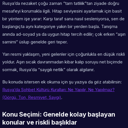
Rusya’da nezaket çoğu zaman “tam tatlılık”tan ziyade doğru
mesafeyi korumakla ilgili. Hitap seviyesini ayarlamak için basit
bir yöntem işe yarar: Karşı taraf sana nasıl sesleniyorsa, sen de
başlangıçta aynı kategoriye yakın bir yerden başla. Tanışma
anında ad-soyad ya da uygun hitap tercih edilir; çok erken “aşırı
samimi” üslup genelde geri teper.
Yarı resmi yaklaşım, yeni gelenler için çoğunlukla en düşük riskli
yoldur. Aşırı sıcak davranmadan kibar kalıp soruyu net biçimde
sormak, Rusya’da “saygılı netlik” olarak algılanır.
Bu konuda istersen ek okuma için şu yazıya da göz atabilirsin:
Rusya’da Sohbet Kültürü Kuralları: Ne Yapılır, Ne Yapılmaz?
(Görgü, Ton, Resmiyet, Saygı)
.
Konu Seçimi: Genelde kolay başlayan
konular ve riskli başlıklar