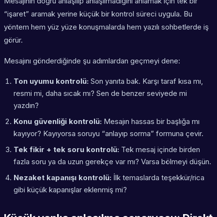
Mesajının doğru anlaşılıp anlaşılmadığını anlamak için tek bir
“işaret” aramak yerine küçük bir kontrol süreci uygula. Bu
yöntem hem yüz yüze konuşmalarda hem yazılı sohbetlerde iş
görür.
Mesajını gönderdiğinde şu adımlardan geçmeyi dene:
Ton uyumu kontrolü:
Son yanıta bak. Karşı taraf kısa mı,
resmi mi, daha sıcak mı? Sen de benzer seviyede mi
yazdın?
Konu güvenliği kontrolü:
Mesajın hassas bir başlığa mı
kayıyor? Kayıyorsa soruyu “anlayıp sorma” formuna çevir.
Tek fikir + tek soru kontrolü:
Tek mesaj içinde birden
fazla soru ya da uzun gerekçe var mı? Varsa bölmeyi düşün.
Nezaket kapanışı kontrolü:
İlk temaslarda teşekkür/rica
gibi küçük kapanışlar eklenmiş mi?