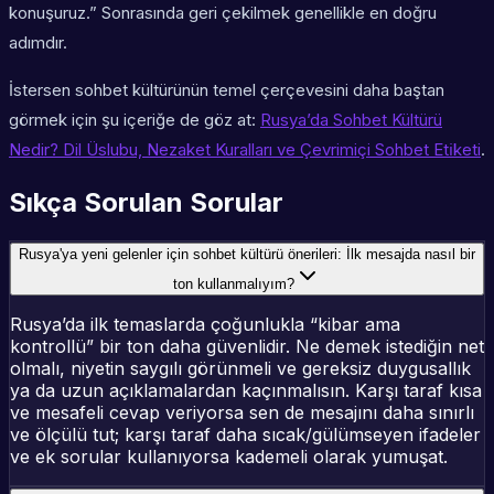
konuşuruz.” Sonrasında geri çekilmek genellikle en doğru
adımdır.
İstersen sohbet kültürünün temel çerçevesini daha baştan
görmek için şu içeriğe de göz at:
Rusya’da Sohbet Kültürü
Nedir? Dil Üslubu, Nezaket Kuralları ve Çevrimiçi Sohbet Eti̇keti
.
Sıkça Sorulan Sorular
Rusya'ya yeni gelenler için sohbet kültürü önerileri: İlk mesajda nasıl bir
ton kullanmalıyım?
Rusya’da ilk temaslarda çoğunlukla “kibar ama
kontrollü” bir ton daha güvenlidir. Ne demek istediğin net
olmalı, niyetin saygılı görünmeli ve gereksiz duygusallık
ya da uzun açıklamalardan kaçınmalısın. Karşı taraf kısa
ve mesafeli cevap veriyorsa sen de mesajını daha sınırlı
ve ölçülü tut; karşı taraf daha sıcak/gülümseyen ifadeler
ve ek sorular kullanıyorsa kademeli olarak yumuşat.