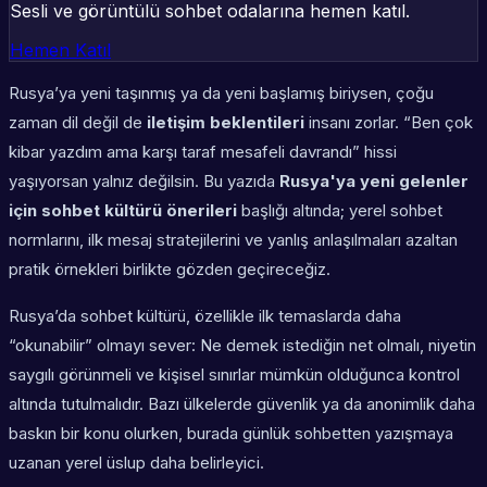
Sesli ve görüntülü sohbet odalarına hemen katıl.
Hemen Katıl
Rusya’ya yeni taşınmış ya da yeni başlamış biriysen, çoğu
zaman dil değil de
iletişim beklentileri
insanı zorlar. “Ben çok
kibar yazdım ama karşı taraf mesafeli davrandı” hissi
yaşıyorsan yalnız değilsin. Bu yazıda
Rusya'ya yeni gelenler
için sohbet kültürü önerileri
başlığı altında; yerel sohbet
normlarını, ilk mesaj stratejilerini ve yanlış anlaşılmaları azaltan
pratik örnekleri birlikte gözden geçireceğiz.
Rusya’da sohbet kültürü, özellikle ilk temaslarda daha
“okunabilir” olmayı sever: Ne demek istediğin net olmalı, niyetin
saygılı görünmeli ve kişisel sınırlar mümkün olduğunca kontrol
altında tutulmalıdır. Bazı ülkelerde güvenlik ya da anonimlik daha
baskın bir konu olurken, burada günlük sohbetten yazışmaya
uzanan
yerel üslup
daha belirleyici.