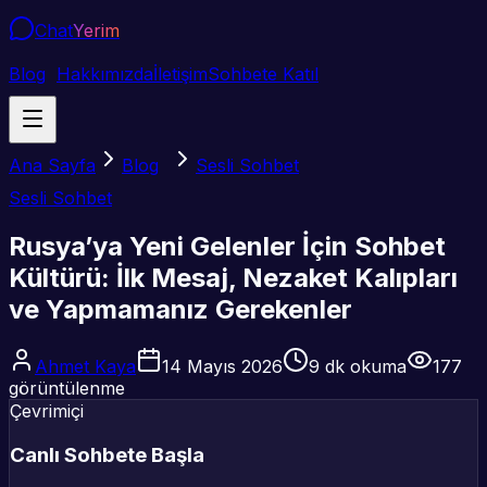
Chat
Yerim
Blog
Hakkımızda
İletişim
Sohbete Katıl
Ana Sayfa
Blog
Sesli Sohbet
Sesli Sohbet
Rusya’ya Yeni Gelenler İçin Sohbet
Kültürü: İlk Mesaj, Nezaket Kalıpları
ve Yapmamanız Gerekenler
Ahmet Kaya
14 Mayıs 2026
9
dk okuma
177
görüntülenme
Çevrimiçi
Canlı Sohbete Başla