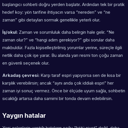
başlangıcı sohbeti doğru yerden başlatır. Ardından tek bir pratik
hedef koy: yön tarifine ihtiyacın varsa “nereden” ve “ne
zaman” gibi detayları sormak genellikle yeterli olur.
İş/okul:
Zaman ve sorumluluk daha belirgin hale gelir. “Ne
zaman olur?” ve “hangi adım gerekiyor?” gibi sorular daha
makbuldür. Fazla kişiselleştirilmiş yorumlar yerine, süreçle ilgili
netlik daha çok işe yarar. Bu alanda yarı resmi ton çoğu zaman
en güvenli seçenek olur.
Arkadaş çevresi:
Karşı taraf espri yapıyorsa sen de kısa bir
karşılık verebilirsin; ancak “aynı anda çok iddialı espri” her
zaman iyi sonuç vermez. Önce bir ölçüde uyum sağla, sohbetin
sıcaklığı artarsa daha samimi bir tonda devam edebilirsin.
Yaygın hatalar
Yeni gelenlerin yaptığı hataların çoğu “kötü niyet” değil, daha