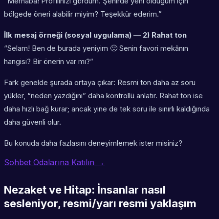
“Merhaba! Profilinizi gördüm. Şehirde yeni olduğum için
bölgede öneri alabilir miyim? Teşekkür ederim.”
İlk mesaj örneği (sosyal uygulama) — 2) Rahat ton
“Selam! Ben de burada yeniyim 🙂 Senin favori mekânın
hangisi? Bir önerin var mı?”
Fark genelde şurada ortaya çıkar: Resmi ton daha az soru
yükler, “neden yazdığını” daha kontrollü anlatır. Rahat ton ise
daha hızlı bağ kurar; ancak yine de tek soru ile sınırlı kaldığında
daha güvenli olur.
Bu konuda daha fazlasını deneyimlemek ister misiniz?
Sohbet Odalarına Katılın →
Nezaket ve Hitap: İnsanlar nasıl
sesleniyor, resmi/yarı resmi yaklaşım