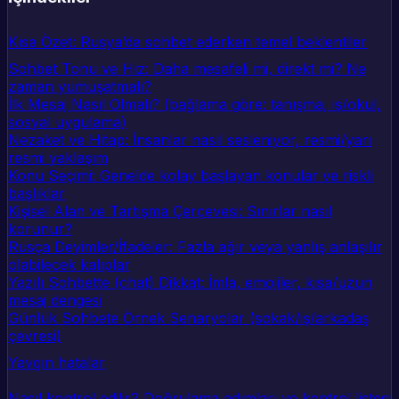
Kısa Özet: Rusya’da sohbet ederken temel beklentiler
Sohbet Tonu ve Hız: Daha mesafeli mi, direkt mi? Ne
zaman yumuşatmalı?
İlk Mesaj Nasıl Olmalı? (bağlama göre: tanışma, iş/okul,
sosyal uygulama)
Nezaket ve Hitap: İnsanlar nasıl sesleniyor, resmi/yarı
resmi yaklaşım
Konu Seçimi: Genelde kolay başlayan konular ve riskli
başlıklar
Kişisel Alan ve Tartışma Çerçevesi: Sınırlar nasıl
korunur?
Rusça Deyimler/İfadeler: Fazla ağır veya yanlış anlaşılır
olabilecek kalıplar
Yazılı Sohbette (chat) Dikkat: İmla, emojiler, kısa/uzun
mesaj dengesi
Günlük Sohbete Örnek Senaryolar (sokak/iş/arkadaş
çevresi)
Yaygın hatalar
Nasıl kontrol edilir? Doğrulama adımları ve kontrol listesi