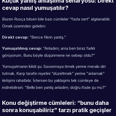
Küçük yanlış anlaşılma senaryosu: Direkt
cevap nasıl yumuşatılır?
Bazen Rusça bilsen bile bazı cümleler “fazla sert” algılanabilir.
Örnek üzerinden gidelim:
Direkt cevap:
“Bence fikrin yanlış.”
Yumuşatılmış cevap:
“Anladım; ama ben biraz farklı
görüyorum. Bunu böyle düşünmene ne sebep oldu?”
Yumuşatmanın kilidi şu: Savunmaya itmek yerine merakı diri
tutmak. Karşı tarafın niyetini “düzeltmek” yerine “anlamak”
iletişimi rahatlatır. İstersen bu yaklaşımı tek cümleye de
indirebilirsin: “Belki ben yanlış anladım; doğru ifade şu mu?”
Konu değiştirme cümleleri: “bunu daha
sonra konuşabiliriz” tarzı pratik geçişler