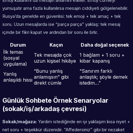
Emoji kullanımı da mesajın anlamını etkiler. Emoji cümleyi
yumuşatır ama fazla kullanılırsa mesajın ciddiyeti gölgelenebilir.
Rusya’da genelde en güvenlisi: tek emoji + tek amaç + tek
soru. Uzun mesajlarda ise “parça parça” yaklaş: tek mesaj
içinde bir fikri kapat ve ardından bir soru ile bitir.
Durum
Kaçın
Daha doğal seçenek
İlk temas
Tek mesajda çok
1 bağlam + 1 soru +
(sosyal
uzun kişisel hikâye
kibar kapanış
uygulama)
“Bunu yanlış
“Sanırım farklı
Yanlış
anlamışsın” gibi
anlaştık; şöyle demek
anlaşıldı hissi
direkt cümle
istedim…”
Günlük Sohbete Örnek Senaryolar
(sokak/iş/arkadaş çevresi)
Sokak/mağaza:
Yardım istediğinde en iyi yaklaşım kısa niyet +
net soru + teşekkür düzenidir. “Affedersiniz” gibi bir nezaket