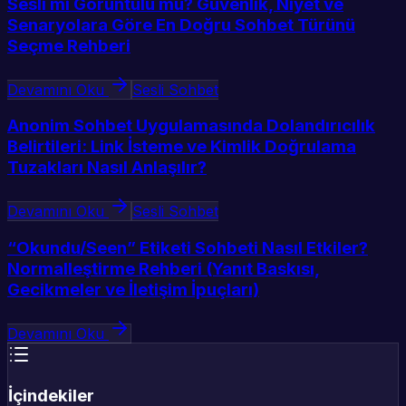
Sesli mi Görüntülü mü? Güvenlik, Niyet ve
Senaryolara Göre En Doğru Sohbet Türünü
Seçme Rehberi
Devamını Oku
Sesli Sohbet
Anonim Sohbet Uygulamasında Dolandırıcılık
Belirtileri: Link İsteme ve Kimlik Doğrulama
Tuzakları Nasıl Anlaşılır?
Devamını Oku
Sesli Sohbet
“Okundu/Seen” Etiketi Sohbeti Nasıl Etkiler?
Normalleştirme Rehberi (Yanıt Baskısı,
Gecikmeler ve İletişim İpuçları)
Devamını Oku
İçindekiler