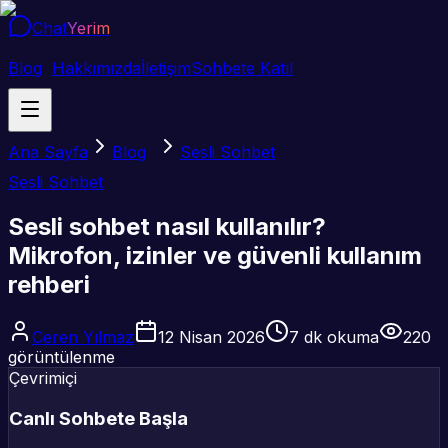
Chat
Yerim
Blog
Hakkımızda
İletişim
Sohbete Katıl
Ana Sayfa
Blog
Sesli Sohbet
Sesli Sohbet
Sesli sohbet nasıl kullanılır?
Mikrofon, izinler ve güvenli kullanım
rehberi
Ceren Yılmaz
12 Nisan 2026
7
dk okuma
220
görüntülenme
Çevrimiçi
Canlı Sohbete Başla