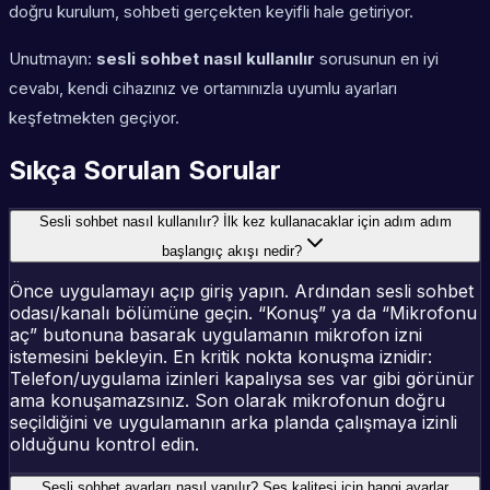
doğru kurulum, sohbeti gerçekten keyifli hale getiriyor.
Unutmayın:
sesli sohbet nasıl kullanılır
sorusunun en iyi
cevabı, kendi cihazınız ve ortamınızla uyumlu ayarları
keşfetmekten geçiyor.
Sıkça Sorulan Sorular
Sesli sohbet nasıl kullanılır? İlk kez kullanacaklar için adım adım
başlangıç akışı nedir?
Önce uygulamayı açıp giriş yapın. Ardından sesli sohbet
odası/kanalı bölümüne geçin. “Konuş” ya da “Mikrofonu
aç” butonuna basarak uygulamanın mikrofon izni
istemesini bekleyin. En kritik nokta konuşma iznidir:
Telefon/uygulama izinleri kapalıysa ses var gibi görünür
ama konuşamazsınız. Son olarak mikrofonun doğru
seçildiğini ve uygulamanın arka planda çalışmaya izinli
olduğunu kontrol edin.
Sesli sohbet ayarları nasıl yapılır? Ses kalitesi için hangi ayarlar