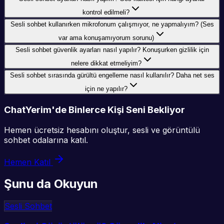
kontrol edilmeli?
Sesli sohbet kullanırken mikrofonum çalışmıyor, ne yapmalıyım? (Ses
var ama konuşamıyorum sorunu)
Sesli sohbet güvenlik ayarları nasıl yapılır? Konuşurken gizlilik için
nelere dikkat etmeliyim?
Sesli sohbet sırasında gürültü engelleme nasıl kullanılır? Daha net ses
için ne yapılır?
ChatYerim'de Binlerce Kişi Seni Bekliyor
Hemen ücretsiz hesabını oluştur, sesli ve görüntülü
sohbet odalarına katıl.
Hemen Katıl
Şunu da Okuyun
Sesli Sohbet