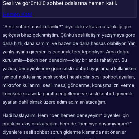
Sesli ve görüntülü sohbet odalarına hemen katıl.
Hemen Katıl
“Sesli sohbet nasıl kullanılır?” diye ilk kez kafama takıldığı gün
açıkçası biraz çekinmiştim. Çünkü sesli iletişim yazışmaya göre
daha hızlı, daha samimi ve bazen de daha hassas olabiliyor. Yani
yanlış ayarla girersen iş çabucak ters tepebiliyor. Ama doğru
kurulumla—bakın ben denedim—olay bir anda rahatlıyor. Bu
yazıda, deneyimlerime göre sesli sohbet uygulaması kullanırken
işin püf noktalarını; sesli sohbet nasıl açılır, sesli sohbet ayarları,
mikrofon kullanımı, sesli mesaj gönderme, konuşma izni verme,
konuşma sırasında gürültü engelleme ve sesli sohbet güvenlik
ayarları dahil olmak üzere adım adım anlatacağım.
Hadi başlayalım. Hem “ben hemen deneyeyim” diyenler için
pratik bir akış bırakacağım, hem de “ben niye duyamıyorum?”
diyenlere sesli sohbet sorun giderme kısmında net öneriler